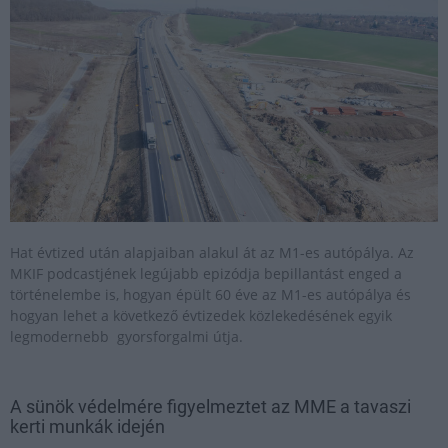
Hat évtized után alapjaiban alakul át az M1-es autópálya. Az
MKIF podcastjének legújabb epizódja bepillantást enged a
történelembe is, hogyan épült 60 éve az M1-es autópálya és
hogyan lehet a következő évtizedek közlekedésének egyik
legmodernebb gyorsforgalmi útja.
A sünök védelmére figyelmeztet az MME a tavaszi
kerti munkák idején