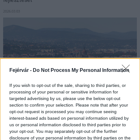
2026.03.03
Fejérvár -
Do Not Process My Personal Information
If you wish to opt-out of the sale, sharing to third parties, or
processing of your personal or sensitive information for
targeted advertising by us, please use the below opt-out
Új, tartószerkezeti szempontú döntéstámogató algoritmust
section to confirm your selection. Please note that after your
fejlesztett az EFERTE Mérnöki Tanácsadó és Szolgáltató Kft.,
opt-out request is processed you may continue seeing
amely a meglévő városi épületek fejleszthetőségének előzetes,
interest-based ads based on personal information utilized by
objektív értékelésével segítheti az ingatlanfejlesztési döntések
us or personal information disclosed to third parties prior to
megalapozását és felgyorsítását.
your opt-out. You may separately opt-out of the further
disclosure of your personal information by third parties on the