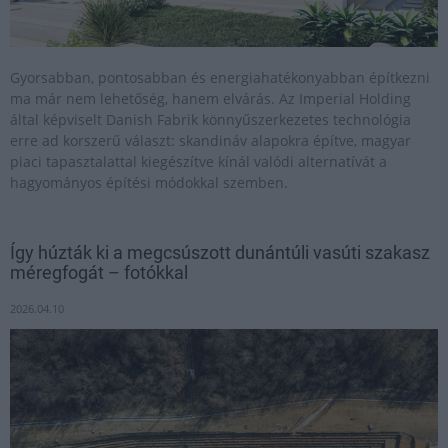
Gyorsabban, pontosabban és energiahatékonyabban építkezni
ma már nem lehetőség, hanem elvárás. Az Imperial Holding
által képviselt Danish Fabrik könnyűszerkezetes technológia
erre ad korszerű választ: skandináv alapokra építve, magyar
piaci tapasztalattal kiegészítve kínál valódi alternatívát a
hagyományos építési módokkal szemben.
Így húzták ki a megcsúszott dunántúli vasúti szakasz
méregfogát – fotókkal
2026.04.10