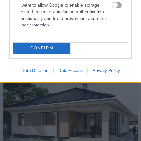
Különleges zenei eseménynek ad otthont június 17-én a
I want to allow Google to enable storage
székesfehérvári MET Aréna: Dés László több hónapos alkotói
related to security, including authentication
szünet után tér vissza a színpadra egy nagyszabású
functionality and fraud prevention, and other
arénakoncerttel, amely életművének legismertebb darabjait és
user protection.
kivételes vendégművészek közreműködését ígéri.
CONFIRM
Skandináv technológia, hazai szakértelem – Az
Imperial Holding válasza a jövő otthonaira
Data Deletion
Data Access
Privacy Policy
2026.04.14