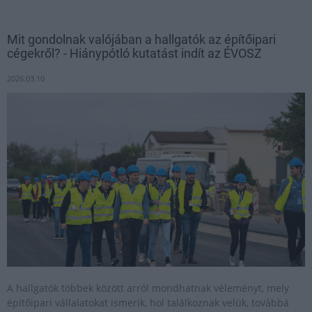
Mit gondolnak valójában a hallgatók az építőipari
cégekről? - Hiánypótló kutatást indít az ÉVOSZ
2026.03.10
A hallgatók többek között arról mondhatnak véleményt, mely
építőipari vállalatokat ismerik, hol találkoznak velük, továbbá