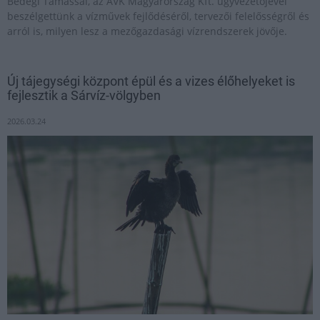
Bedegi Tamással, az AVK Magyarország Kft. ügyvezetőjével
beszélgettünk a vízművek fejlődéséről, tervezői felelősségről és
arról is, milyen lesz a mezőgazdasági vízrendszerek jövője.
Új tájegységi központ épül és a vizes élőhelyeket is
fejlesztik a Sárvíz-völgyben
2026.03.24