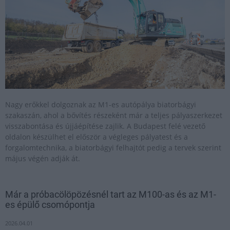
Nagy erőkkel dolgoznak az M1-es autópálya biatorbágyi
szakaszán, ahol a bővítés részeként már a teljes pályaszerkezet
visszabontása és újjáépítése zajlik. A Budapest felé vezető
oldalon készülhet el először a végleges pályatest és a
forgalomtechnika, a biatorbágyi felhajtót pedig a tervek szerint
május végén adják át.
Már a próbacölöpözésnél tart az M100-as és az M1-
es épülő csomópontja
2026.04.01