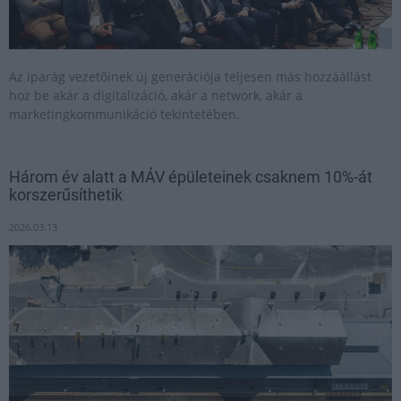
Az iparág vezetőinek új generációja teljesen más hozzáállást
hoz be akár a digitalizáció, akár a network, akár a
marketingkommunikáció tekintetében.
Három év alatt a MÁV épületeinek csaknem 10%-át
korszerűsíthetik
2026.03.13