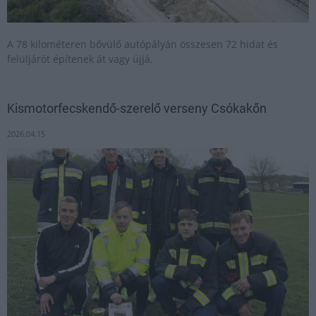
A 78 kilométeren bővülő autópályán összesen 72 hidat és
felüljárót építenek át vagy újjá.
Kismotorfecskendő-szerelő verseny Csókakőn
2026.04.15