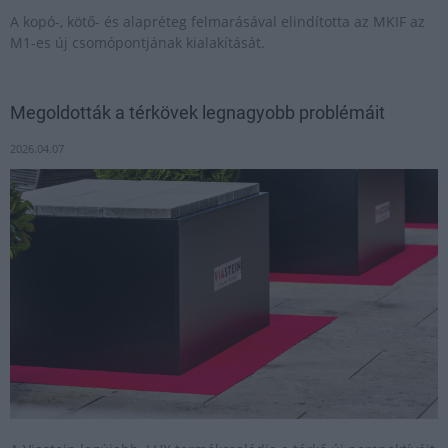
A kopó-, kötő- és alapréteg felmarásával elindította az MKIF az
M1-es új csomópontjának kialakítását.
Megoldották a térkövek legnagyobb problémáit
2026.04.07