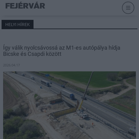
HELYI HÍREK
Így válik nyolcsávossá az M1-es autópálya hídja
Bicske és Csapdi között
2026.04.17