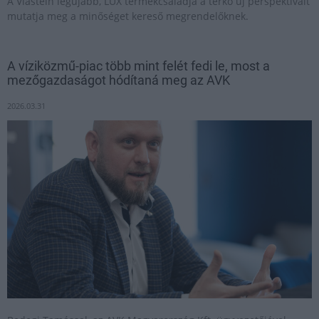
A Viastein legújabb, LUX termékcsaládja a térkő új perspektíváit
mutatja meg a minőséget kereső megrendelőknek.
A víziközmű-piac több mint felét fedi le, most a
mezőgazdaságot hódítaná meg az AVK
2026.03.31