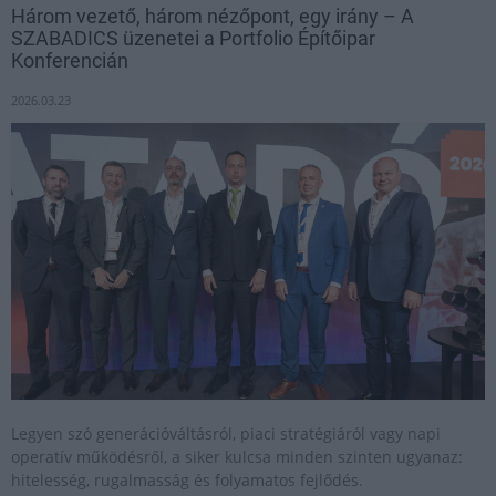
Három vezető, három nézőpont, egy irány – A
SZABADICS üzenetei a Portfolio Építőipar
Konferencián
2026.03.23
Legyen szó generációváltásról, piaci stratégiáról vagy napi
operatív működésről, a siker kulcsa minden szinten ugyanaz:
hitelesség, rugalmasság és folyamatos fejlődés.