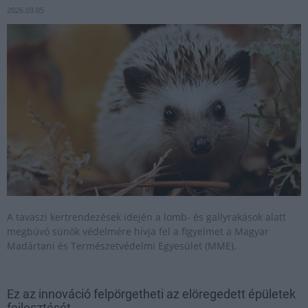
2026.03.05
A tavaszi kertrendezések idején a lomb- és gallyrakások alatt
megbúvó sünök védelmére hívja fel a figyelmet a Magyar
Madártani és Természetvédelmi Egyesület (MME).
Ez az innováció felpörgetheti az elöregedett épületek
fejlesztését