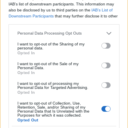
IAB’s list of downstream participants. This information may
also be disclosed by us to third parties on the
IAB’s List of
Új építésügyi szabályozásról egyeztettek a
Downstream Participants
that may further disclose it to other
főépítészek Székesfehérváron
third parties.
2026.02.27
Please note that this website/app uses one or more Google
Personal Data Processing Opt Outs
services and may gather and store information including but
not limited to your visit or usage behaviour. You may click to
I want to opt-out of the Sharing of my
personal data.
grant or deny consent to Google and its third-party tags to
Opted In
use your data for below specified purposes in below Google
consent section.
I want to opt-out of the Sale of my
Personal Data.
Opted In
I want to opt-out of processing my
Personal Data for Targeted Advertising.
Opted In
I want to opt-out of Collection, Use,
Retention, Sale, and/or Sharing of my
Personal Data that Is Unrelated with the
Regionális főépítészi konferenciát tartottak Székesfehérváron,
Purposes for which it was collected.
ahol a Fejér vármegyei és a környező térségek szakemberei az
Opted Out
új építésügyi jogszabályok településeket érintő hatásairól és a