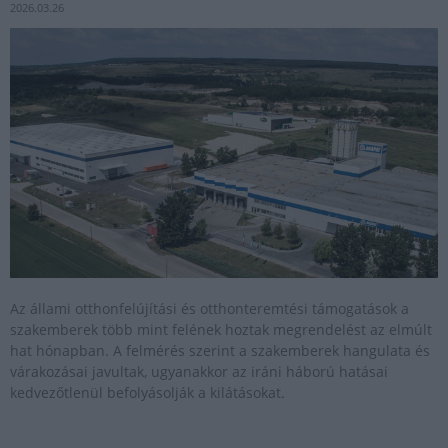
2026.03.26
Az állami otthonfelújítási és otthonteremtési támogatások a
szakemberek több mint felének hoztak megrendelést az elmúlt
hat hónapban. A felmérés szerint a szakemberek hangulata és
várakozásai javultak, ugyanakkor az iráni háború hatásai
kedvezőtlenül befolyásolják a kilátásokat.