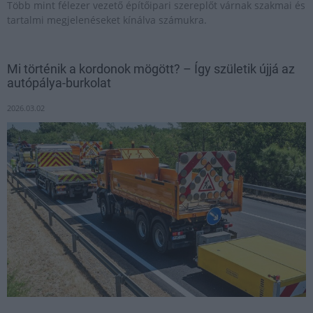
Több mint félezer vezető építőipari szereplőt várnak szakmai és
tartalmi megjelenéseket kínálva számukra.
Mi történik a kordonok mögött? – Így születik újjá az
autópálya-burkolat
2026.03.02