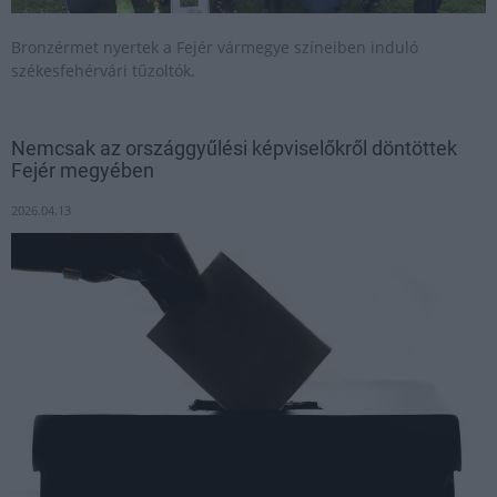
Bronzérmet nyertek a Fejér vármegye színeiben induló
székesfehérvári tűzoltók.
Nemcsak az országgyűlési képviselőkről döntöttek
Fejér megyében
2026.04.13