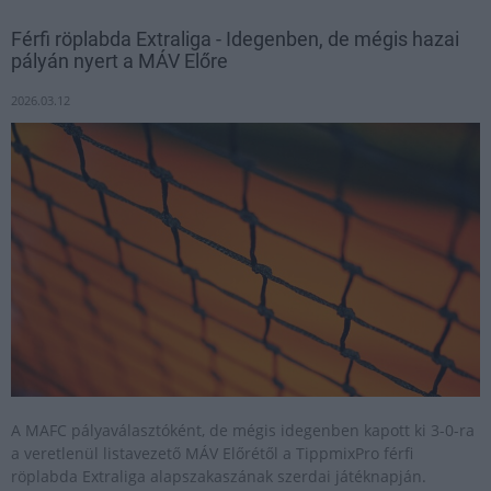
Férfi röplabda Extraliga - Idegenben, de mégis hazai
pályán nyert a MÁV Előre
2026.03.12
A MAFC pályaválasztóként, de mégis idegenben kapott ki 3-0-ra
a veretlenül listavezető MÁV Előrétől a TippmixPro férfi
röplabda Extraliga alapszakaszának szerdai játéknapján.