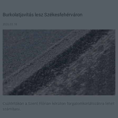
Burkolatjavítás lesz Székesfehérváron
2026.03.18
Csütörtökön a Szent Flórián körúton forgalomkorlátozásra lehet
számítani.