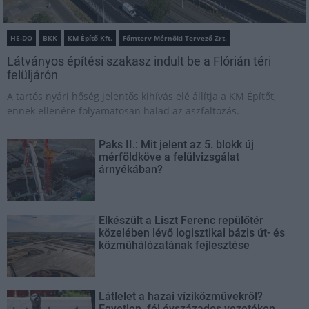
HE-DO
BKK
KM Építő Kft.
Főmterv Mérnöki Tervező Zrt.
Látványos építési szakasz indult be a Flórián téri
felüljárón
A tartós nyári hőség jelentős kihívás elé állítja a KM Építőt,
ennek ellenére folyamatosan halad az aszfaltozás.
Paks II.: Mit jelent az 5. blokk új
mérföldköve a felülvizsgálat
árnyékában?
Elkészült a Liszt Ferenc repülőtér
közelében lévő logisztikai bázis út- és
közműhálózatának fejlesztése
Látlelet a hazai víziközművekről?
Egyetlen, fél évszázados vezetéken