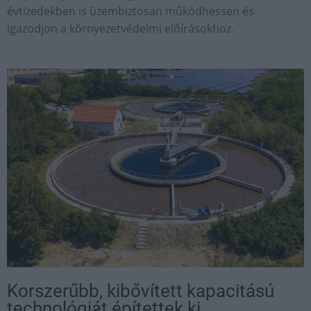
évtizedekben is üzembiztosan működhessen és
igazodjon a környezetvédelmi előírásokhoz.
Korszerűbb, kibővített kapacitású
technológiát építettek ki