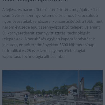
A fejlesztés három fő területet érintett: megújult az 1-es
számú városi szennyvízátemelő és a hozzá kapcsolódó
nyomóvezetékek rendszere, korszerűsítették a több mint
három évtizede épült szennyvíztisztító telepet, valamint
új, környezetbarát szennyvíztisztítási technológiát
telepítettek. A beruházás egyben kapacitásbővítést is
jelentett, ennek eredményeként 3500 köbméter/nap
hidraulikai és 25 ezer lakosegyenérték biológiai
kapacitású technológia állt üzembe.