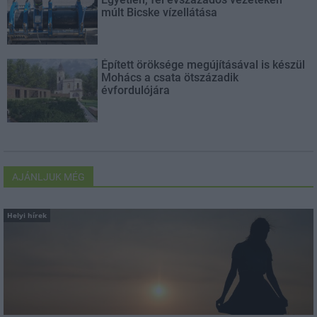
múlt Bicske vízellátása
Épített öröksége megújításával is készül
Mohács a csata ötszázadik
évfordulójára
AJÁNLJUK MÉG
Helyi hírek