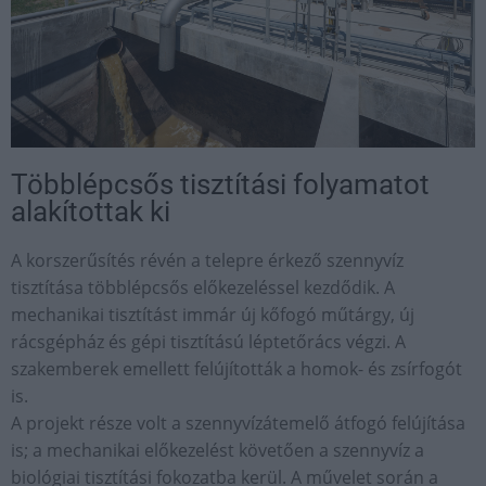
Többlépcsős tisztítási folyamatot
alakítottak ki
A korszerűsítés révén a telepre érkező szennyvíz
tisztítása többlépcsős előkezeléssel kezdődik. A
mechanikai tisztítást immár új kőfogó műtárgy, új
rácsgépház és gépi tisztítású léptetőrács végzi. A
szakemberek emellett felújították a homok- és zsírfogót
is.
A projekt része volt a szennyvízátemelő átfogó felújítása
is; a mechanikai előkezelést követően a szennyvíz a
biológiai tisztítási fokozatba kerül. A művelet során a