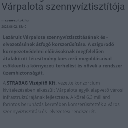
Várpalota szennyvíztisztítója
magyarepitok.hu
2026.06.02. 15:40
Lezárult Várpalota szennyvíztisztításának és -
elvezetésének átfogó korszerűsítése. A szigorodó
környezetvédelmi előírásoknak megfelelően
átalakított létesítmény korszerű megoldásaival
csökkenti a környezeti terhelést és növeli a rendszer
üzembiztonságát.
A
STRABAG Vízépítő Kft.
vezette konzorcium
kivitelezésében elkészült Várpalota egyik alapvető városi
infrastruktúrájának fejlesztése. A közel 6,3 milliárd
forintos beruházás keretében korszerűsítették a város
szennyvíztisztítási és -elvezetési rendszerét.