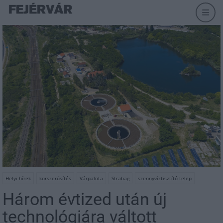
Helyi hírek
korszerűsítés
Várpalota
Strabag
szennyvíztisztító telep
Három évtized után új
technológiára váltott