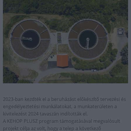
2023-ban kezdték el a beruházást előkészítő tervezési és
engedélyeztetési munkálatokat, a munkaterületen a
kivitelezést 2024 tavaszán indították el.
A KEHOP PLUSZ program támogatásával megvalósult
projekt célja az volt, hogy a telep a következő