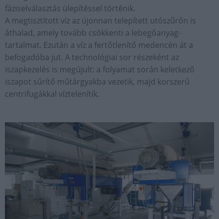
fáziselválasztás ülepítéssel történik.
A megtisztított víz az újonnan telepített utószűrőn is
áthalad, amely tovább csökkenti a lebegőanyag-
tartalmat. Ezután a víz a fertőtlenítő medencén át a
befogadóba jut. A technológiai sor részeként az
iszapkezelés is megújult: a folyamat során keletkező
iszapot sűrítő műtárgyakba vezetik, majd korszerű
centrifugákkal víztelenítik.