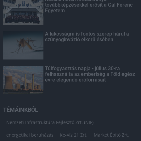
továbbképzésekkel erősít a Gál Ferenc
Egyetem
A lakosságra is fontos szerep hárul a
szúnyoginvázió elkerülésében
Túlfogyasztás napja - július 30-ra
felhasználta az emberiség a Föld egész
évre elegendő erőforrásait
TÉMÁINKBÓL
Nemzeti Infrastruktúra Fejlesztő Zrt. (NIF)
energetikai beruházás
Ke-Víz 21 Zrt.
Market Építő Zrt.