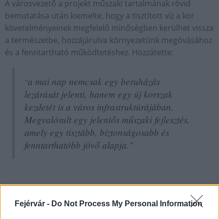
A városvezető a projekt műszaki tartalmának rövid
bemutatása után kiemelte, hogy a tisztított víz a kor
követelményeinek megfelelő minőségben kerülhet vissza
a természetbe, hozzájárulva környezetünk megóvásához
és a fenntartható működtetéshez. Hozzátette:
a mai nap nemcsak egy beruházás
"
lezárását jelenti, hanem egy új korszak
kezdetét is a város infrastruktúrájában.
Megvalósult egy jelentős műszaki fejlesztés,
amely egy tisztább, biztonságosabb és
fenntarthatóbb jövő alapja."
Fejérvár -
Do Not Process My Personal Information