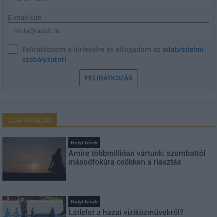
E-mail cím
Feliratkozom a hírlevélre és elfogadom az
adatvédelmi
szabályzatot!
FELIRATKOZÁS
LEGFRISSEBB
Helyi hírek
Amire többmillióan vártunk: szombattól
másodfokúra csökken a riasztás
Helyi hírek
Látlelet a hazai víziközművekről?