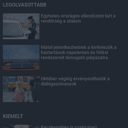
LEGOLVASOTTABB
Egyhetes országos ellenőrzést tart a
rendőrség a utakon
Mától jelentkezhetnek a kivitelezők a
háztartások napelemes és fűtési
rendszereit támogató pályázatra
Október végéig érvényesíthetők a
diákigazolványok
KIEMELT
Kecskeméten is szakirányú