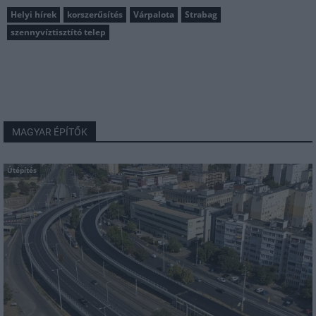
Helyi hírek
korszerűsítés
Várpalota
Strabag
szennyvíztisztító telep
MAGYAR ÉPÍTŐK
Útépítés