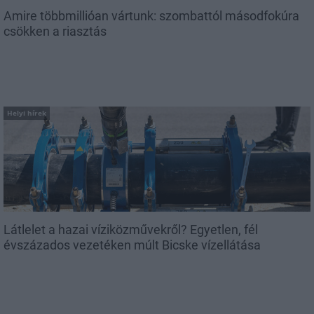
Amire többmillióan vártunk: szombattól másodfokúra
csökken a riasztás
Helyi hírek
Látlelet a hazai víziközművekről? Egyetlen, fél
évszázados vezetéken múlt Bicske vízellátása