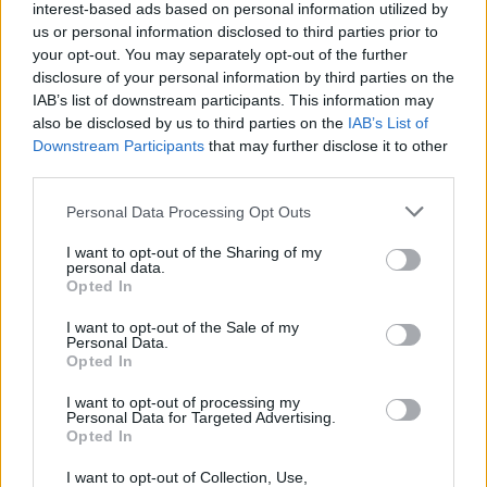
interest-based ads based on personal information utilized by
Franciaország villamosenergia-
us or personal information disclosed to third parties prior to
hálózatát
your opt-out. You may separately opt-out of the further
disclosure of your personal information by third parties on the
Még több zöld, még több virág és új
IAB’s list of downstream participants. This information may
játszótér Debrecen egyik legfontosabb
also be disclosed by us to third parties on the
IAB’s List of
terén
Downstream Participants
that may further disclose it to other
third parties.
Please note that this website/app uses one or more Google
Personal Data Processing Opt Outs
Fából épül Budakeszi új óvodája
services and may gather and store information including but
not limited to your visit or usage behaviour. You may click to
I want to opt-out of the Sharing of my
personal data.
grant or deny consent to Google and its third-party tags to
Opted In
use your data for below specified purposes in below Google
consent section.
I want to opt-out of the Sale of my
Gyárleállításokkal és átszervezett
Personal Data.
termeléssel tehermentesíti a
Opted In
villamosenergia-rendszert a STRABAG
I want to opt-out of processing my
Personal Data for Targeted Advertising.
Opted In
I want to opt-out of Collection, Use,