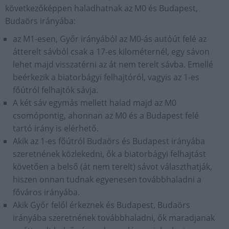
következőképpen haladhatnak az M0 és Budapest,
Budaörs irányába:
az M1-esen, Győr irányából az M0-ás autóút felé az
átterelt sávból csak a 17-es kilométernél, egy sávon
lehet majd visszatérni az át nem terelt sávba. Emellé
beérkezik a biatorbágyi felhajtóról, vagyis az 1-es
főútról felhajtók sávja.
A két sáv egymás mellett halad majd az M0
csomópontig, ahonnan az M0 és a Budapest felé
tartó irány is elérhető.
Akik az 1-es főútról Budaörs és Budapest irányába
szeretnének közlekedni, ők a biatorbágyi felhajtást
követően a belső (át nem terelt) sávot választhatják,
hiszen onnan tudnak egyenesen továbbhaladni a
főváros irányába.
Akik Győr felől érkeznek és Budapest, Budaörs
irányába szeretnének továbbhaladni, ők maradjanak