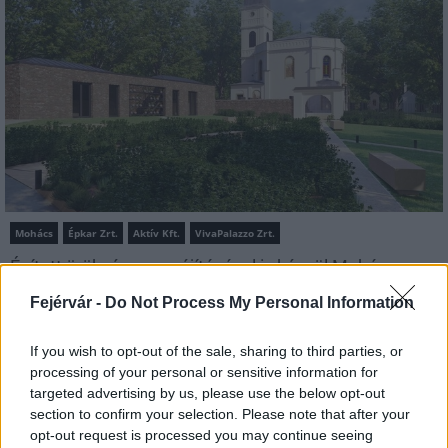
Mohács
Épkar Zrt.
Aktív Kft.
VivaPalazzo Zrt.
Épített öröksége megújításával is készül Mohács a
csata ötszázadik évfordulójára
Fejérvár -
Do Not Process My Personal Information
Új kápolna, kiállítótér épült a mohácsi csata emlékhelyén. A
városban is számos beruházás készült el vagy közeledik a
If you wish to opt-out of the sale, sharing to third parties, or
befejezéshez. Új parkolóház létesül, megújul a városháza és a
processing of your personal or sensitive information for
Széchenyi tér is.
targeted advertising by us, please use the below opt-out
section to confirm your selection. Please note that after your
A tengerfenék alatt négy óriáskábellel
opt-out request is processed you may continue seeing
kötik össze Spanyolország és