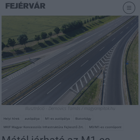
Illusztráció - Dernovics Tamás / magyarepitok.hu
Helyi hírek
autópálya
M1-es autópálya
Biatorbágy
MKIF Magyar Koncessziós Infrastruktúra Fejlesztő Zrt.
M0/M1-es csomópont