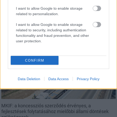
I want to allow Google to enable storage
related to personalization.
I want to allow Google to enable storage
M1: a hőségben is folytatódik a 160-180 fokos aszfalt
related to security, including authentication
terítése a Torbágyi úton
functionality and fraud prevention, and other
user protection.
CONFIRM
Helyi hírek
Data Deletion
Data Access
Privacy Policy
MKIF: a koncessziós szerződés érvényes, a
fejlesztések folytatásához mielőbbi állami döntések