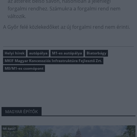
az átterelt belső sávon, hasonlóan a jelenlegi
forgalmi rendhez. Számukra a forgalmi rend nem
változik.
A Győr felé közlekedőket az új forgalmi rend nem érinti.
Helyi hírek
autópálya
M1-es autópálya
Biatorbágy
MKIF Magyar Koncessziós Infrastruktúra Fejlesztő Zrt.
M0/M1-es csomópont
MAGYAR ÉPÍTŐK
Mi épül?