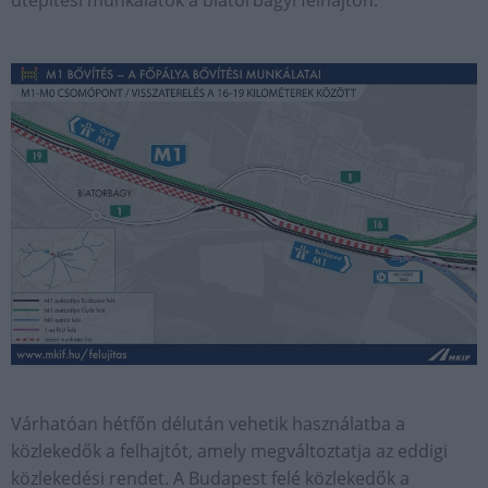
útépítési munkálatok a biatorbágyi felhajtón.
Várhatóan hétfőn délután vehetik használatba a
közlekedők a felhajtót, amely megváltoztatja az eddigi
közlekedési rendet. A Budapest felé közlekedők a