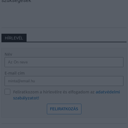
szükségesek
HÍRLEVÉL
Név
E-mail cím
Feliratkozom a hírlevélre és elfogadom az
adatvédelmi
szabályzatot!
FELIRATKOZÁS