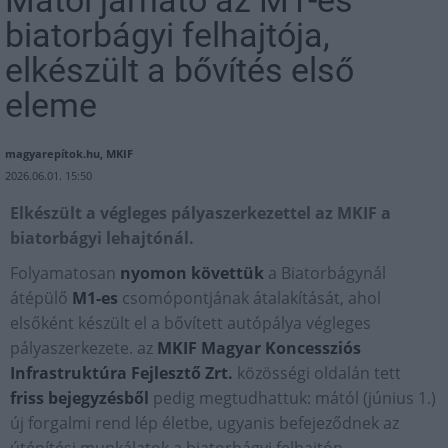
Mától járható az M1-es
biatorbágyi felhajtója,
elkészült a bővítés első
eleme
magyarepítok.hu, MKIF
2026.06.01. 15:50
Elkészült a végleges pályaszerkezettel az MKIF a
biatorbágyi lehajtónál.
Folyamatosan
nyomon követtük
a Biatorbágynál
átépülő
M1-es
csomópontjának átalakítását, ahol
elsőként készült el a bővített autópálya végleges
pályaszerkezete. az
MKIF Magyar Koncessziós
Infrastruktúra Fejlesztő Zrt.
közösségi oldalán tett
friss bejegyzésből
pedig megtudhattuk: mától (június 1.)
új forgalmi rend lép életbe, ugyanis befejeződnek az