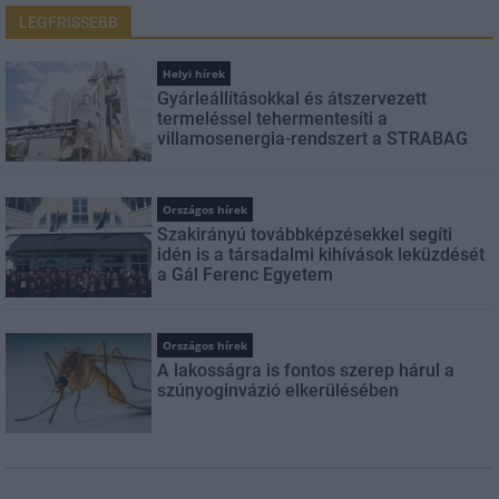
LEGFRISSEBB
Helyi hírek
Gyárleállításokkal és átszervezett
termeléssel tehermentesíti a
villamosenergia-rendszert a STRABAG
Országos hírek
Szakirányú továbbképzésekkel segíti
idén is a társadalmi kihívások leküzdését
a Gál Ferenc Egyetem
Országos hírek
A lakosságra is fontos szerep hárul a
szúnyoginvázió elkerülésében