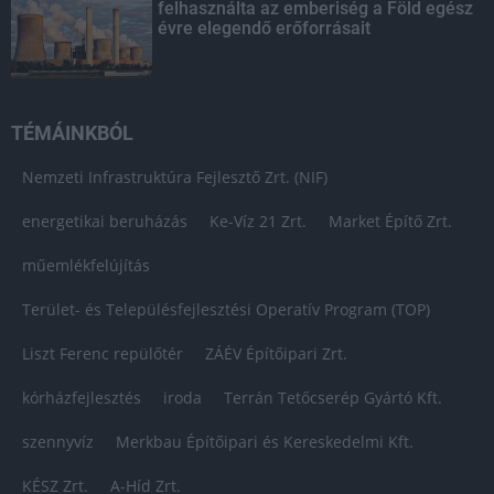
felhasználta az emberiség a Föld egész
évre elegendő erőforrásait
TÉMÁINKBÓL
Nemzeti Infrastruktúra Fejlesztő Zrt. (NIF)
energetikai beruházás
Ke-Víz 21 Zrt.
Market Építő Zrt.
műemlékfelújítás
Terület- és Településfejlesztési Operatív Program (TOP)
Liszt Ferenc repülőtér
ZÁÉV Építőipari Zrt.
kórházfejlesztés
iroda
Terrán Tetőcserép Gyártó Kft.
szennyvíz
Merkbau Építőipari és Kereskedelmi Kft.
KÉSZ Zrt.
A-Híd Zrt.