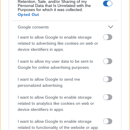
Retention, Sale, and/or Sharing of my
Personal Data that Is Unrelated with the
AJÁNLJUK MÉG
Purposes for which it was collected.
Opted Out
Helyi hírek
Google consents
I want to allow Google to enable storage
related to advertising like cookies on web or
device identifiers in apps.
I want to allow my user data to be sent to
Google for online advertising purposes.
Gyárleállításokkal és átszervezett termeléssel
tehermentesíti a villamosenergia-rendszert a
I want to allow Google to send me
STRABAG
personalized advertising.
I want to allow Google to enable storage
related to analytics like cookies on web or
device identifiers in apps.
Helyi hírek
I want to allow Google to enable storage
related to functionality of the website or app.