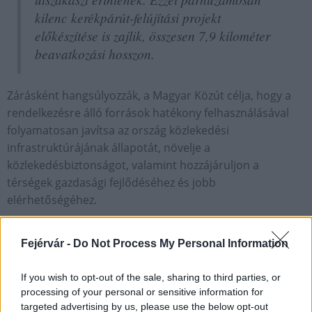
kilenc kerékpárút-felújítási projekt
előkészítése is zajlik, összesen 7,9 kilométer
beavatkozási hosszon.
Zárásként hangsúlyozzák, a Magyar Közút célja, hogy a
rendelkezésre álló források hatékony felhasználásával
folyamatosan javítsa az ország közlekedési
infrastruktúrájának állapotát, növelje a
közlekedésbiztonságot, valamint hozzájáruljon a
térségek gazdasági fejlődéséhez és jobb
elérhetőségéhez.
Helyi hírek
útfelújítás
Magyar Közút Nonprofit Zrt.
Fejérvár -
Do Not Process My Personal Information
If you wish to opt-out of the sale, sharing to third parties, or
processing of your personal or sensitive information for
targeted advertising by us, please use the below opt-out