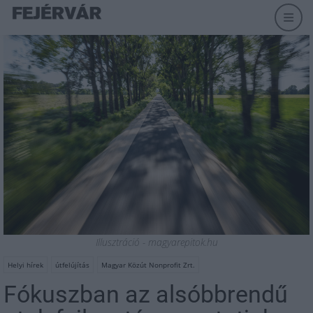
Illusztráció - magyarepitok.hu
Helyi hírek
útfelújítás
Magyar Közút Nonprofit Zrt.
Fókuszban az alsóbbrendű