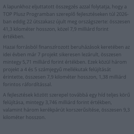
A lapunkhoz eljuttatott összegzés azzal folytatja, hogy a
TOP Plusz Programban szereplő fejlesztéseken túl 2026-
ban eddig 22 útszakasz újult meg országszerte: összesen
41,3 kilométer hosszon, közel 7,9 milliárd forint
értékben.
Hazai forrásból finanszírozott beruházások keretében az
idei évben már 7 projekt sikeresen lezárult, összesen
mintegy 5,71 milliárd forint értékben. Ezek közül három
projekt a 4 és 5 számjegyű mellékutak felújítását
érintette, összesen 7,9 kilométer hosszon, 1,38 milliárd
forintos ráfordítással.
A fejlesztések között szerepel továbbá egy híd teljes körű
felújítása, mintegy 3,746 milliárd forint értékben,
valamint három kerékpárút korszerűsítése, összesen 9,3
kilométer hosszon.