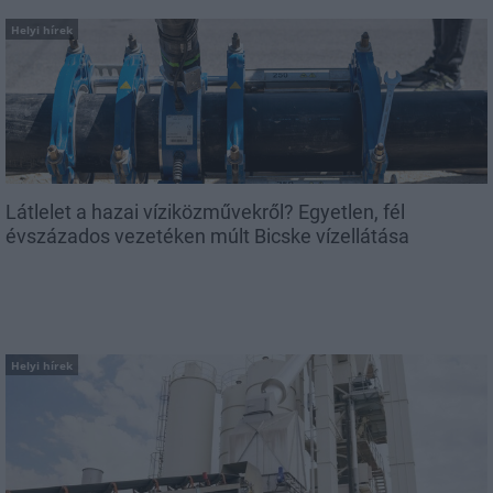
Helyi hírek
Látlelet a hazai víziközművekről? Egyetlen, fél
évszázados vezetéken múlt Bicske vízellátása
Helyi hírek