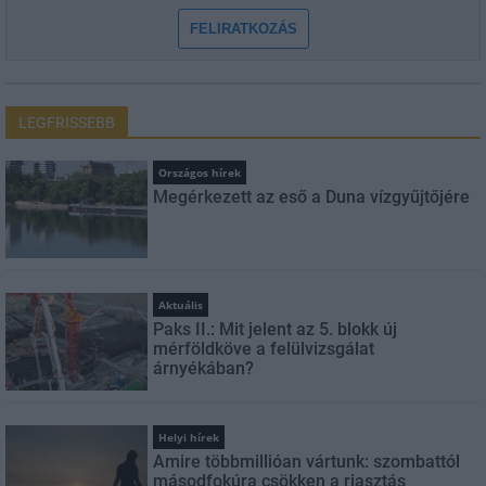
FELIRATKOZÁS
LEGFRISSEBB
Országos hírek
Megérkezett az eső a Duna vízgyűjtőjére
Aktuális
Paks II.: Mit jelent az 5. blokk új
mérföldköve a felülvizsgálat
árnyékában?
Helyi hírek
Amire többmillióan vártunk: szombattól
másodfokúra csökken a riasztás