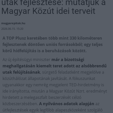
utak fejlesztése: mutatjuk a
Magyar Közút idei terveit
magyarepitok.hu
2026.06.15. 15:20
​A TOP Plusz keretében több mint 330 kilométeren
fejlesztenek döntően uniós forrásokból; egy teljes
körű hídfelújítás is a beruházások között.
Az új építésügyi miniszter
már a bizottsági
meghallgatásán kiemelt teret adott az alsóbbrendű
utak felújításának
, sürgető feladatként megjelölve a
közúthálózat állapotának javítását. A fókuszunkat
ugyanakkor egy nemrég megjelent TED-hirdetmény is
ide irányította, miután a Magyar Közút Nzrt. eredményt
hirdetett a melegaszfalt beszerzését célzó
közbeszerzésében.
A nyilvános adatok alapján
az
útfejlesztések egyik legfőbb alapeszközeként szolgáló