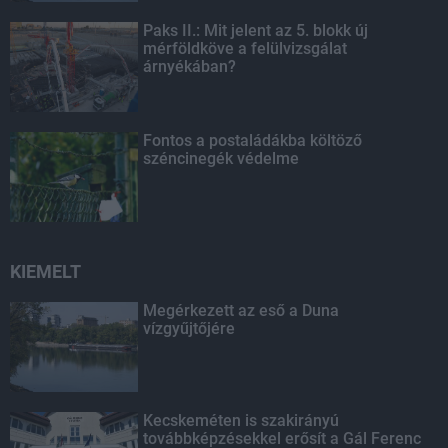
Paks II.: Mit jelent az 5. blokk új
mérföldköve a felülvizsgálat
árnyékában?
Fontos a postaládákba költöző
széncinegék védelme
KIEMELT
Megérkezett az eső a Duna
vízgyűjtőjére
Kecskeméten is szakirányú
továbbképzésekkel erősít a Gál Ferenc