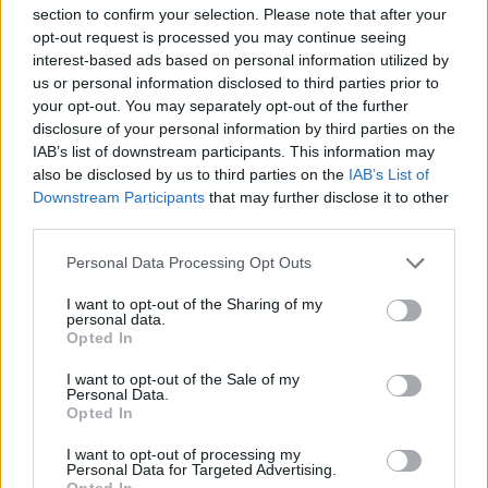
section to confirm your selection. Please note that after your
MAGYAR ÉPÍTŐK
opt-out request is processed you may continue seeing
interest-based ads based on personal information utilized by
us or personal information disclosed to third parties prior to
Útépítés
your opt-out. You may separately opt-out of the further
disclosure of your personal information by third parties on the
IAB’s list of downstream participants. This information may
also be disclosed by us to third parties on the
IAB’s List of
Downstream Participants
that may further disclose it to other
third parties.
Please note that this website/app uses one or more Google
Personal Data Processing Opt Outs
services and may gather and store information including but
not limited to your visit or usage behaviour. You may click to
I want to opt-out of the Sharing of my
personal data.
grant or deny consent to Google and its third-party tags to
Opted In
use your data for below specified purposes in below Google
consent section.
I want to opt-out of the Sale of my
autópálya
útépítés
M1-es autópálya
Bicske
Personal Data.
M1 bővítés: már zajlik a teljesen új Bicske Kelet
Opted In
csomópont építése
I want to opt-out of processing my
Tizenegy meglévő csomópontot korszerűsít és négy új,
Personal Data for Targeted Advertising.
Opted In