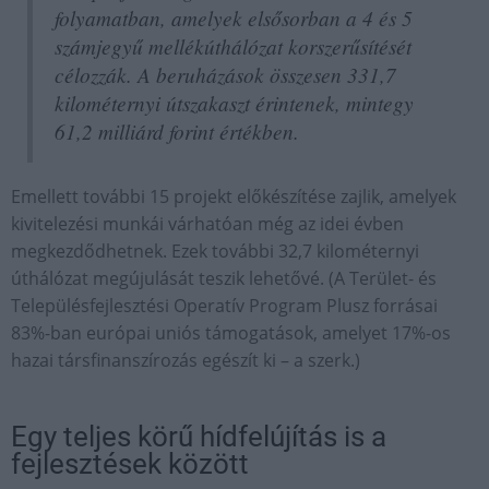
folyamatban, amelyek elsősorban a 4 és 5
számjegyű mellékúthálózat korszerűsítését
célozzák. A beruházások összesen 331,7
kilométernyi útszakaszt érintenek, mintegy
61,2 milliárd forint értékben.
Emellett további 15 projekt előkészítése zajlik, amelyek
kivitelezési munkái várhatóan még az idei évben
megkezdődhetnek. Ezek további 32,7 kilométernyi
úthálózat megújulását teszik lehetővé. (A Terület- és
Településfejlesztési Operatív Program Plusz forrásai
83%-ban európai uniós támogatások, amelyet 17%-os
hazai társfinanszírozás egészít ki – a szerk.)
Egy teljes körű hídfelújítás is a
fejlesztések között