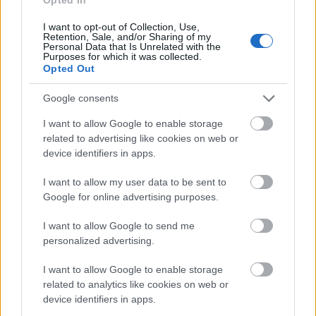
különszintű csomópontot hoz létre az MKIF az M1-es
bővítésénél.
I want to opt-out of Collection, Use,
Retention, Sale, and/or Sharing of my
Personal Data that Is Unrelated with the
Új gyalogosátkelők és jelzőlámpás
Purposes for which it was collected.
csomópont épül Angyalföldön
Opted Out
Google consents
I want to allow Google to enable storage
Másfélszeresére bővítik
related to advertising like cookies on web or
Hódmezővásárhely jó hírű református
device identifiers in apps.
iskoláját
I want to allow my user data to be sent to
Google for online advertising purposes.
Látványos építési szakasz indult be a
Flórián téri felüljárón
I want to allow Google to send me
personalized advertising.
I want to allow Google to enable storage
related to analytics like cookies on web or
Paks II.: Mit jelent az 5. blokk új
mérföldköve a felülvizsgálat
device identifiers in apps.
árnyékában?