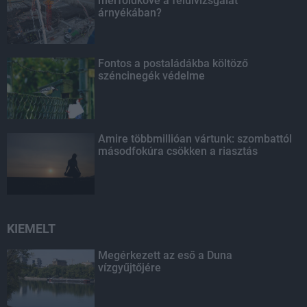
mérföldköve a felülvizsgálat
árnyékában?
Fontos a postaládákba költöző
széncinegék védelme
Amire többmillióan vártunk: szombattól
másodfokúra csökken a riasztás
KIEMELT
Megérkezett az eső a Duna
vízgyűjtőjére