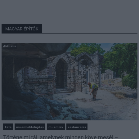
MAGYAR ÉPÍTŐK
Aktuális
Tata
műemlékfelújítás
műemlék
restaurálás
Történelmi táj, amelynek minden köve mesél –