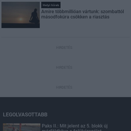
Helyi hírek
Amire többmillióan vártunk: szombattól
másodfokúra csökken a riasztás
HIRDETÉS
HIRDETÉS
HIRDETÉS
LEGOLVASOTTABB
Paks II.: Mit jelent az 5. blokk új