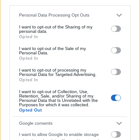
third parties.
Látványos építési szakasz indult be a
Flórián téri felüljárón
Please note that this website/app uses one or more Google
Personal Data Processing Opt Outs
services and may gather and store information including but
not limited to your visit or usage behaviour. You may click to
I want to opt-out of the Sharing of my
personal data.
grant or deny consent to Google and its third-party tags to
Opted In
use your data for below specified purposes in below Google
consent section.
I want to opt-out of the Sale of my
Personal Data.
AJÁNLJUK MÉG
Opted In
I want to opt-out of processing my
Helyi hírek
Personal Data for Targeted Advertising.
Opted In
I want to opt-out of Collection, Use,
Retention, Sale, and/or Sharing of my
Personal Data that Is Unrelated with the
Purposes for which it was collected.
Opted Out
Google consents
Amire többmillióan vártunk: szombattól másodfokúra
csökken a riasztás
I want to allow Google to enable storage