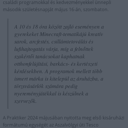
családi programokkal és kedvezményekkel ünnepli
második születésnapját május 16-án, szombaton.
A 10 és 18 óra között zajló eseményen a
gyerekeket Minecraft-tematikájú kreatív
sarok, arcfestés, csillámtetoválás és
lufihajtogatás várja, míg a felnőttek
szakértői tanácsokat kaphatnak
otthonfelújítási, barkács- és kertészeti
kérdésekben. A programok mellett több
ismert márka is kitelepül az áruházba, a
törzsvásárlók számára pedig
nyereményjátékkal is készülnek a
szervezők.
A Praktiker 2024 májusában nyitotta meg első kisáruházi
formátumú egységét az Aszalvölgyi úti Tesco