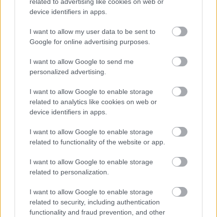
related to advertising like cookies on web or
device identifiers in apps.
I want to allow my user data to be sent to
Google for online advertising purposes.
Helyi hírek
I want to allow Google to send me
personalized advertising.
I want to allow Google to enable storage
related to analytics like cookies on web or
device identifiers in apps.
Látlelet a hazai víziközművekről? Egyetlen, fél
I want to allow Google to enable storage
évszázados vezetéken múlt Bicske vízellátása
related to functionality of the website or app.
I want to allow Google to enable storage
related to personalization.
Helyi hírek
I want to allow Google to enable storage
related to security, including authentication
functionality and fraud prevention, and other