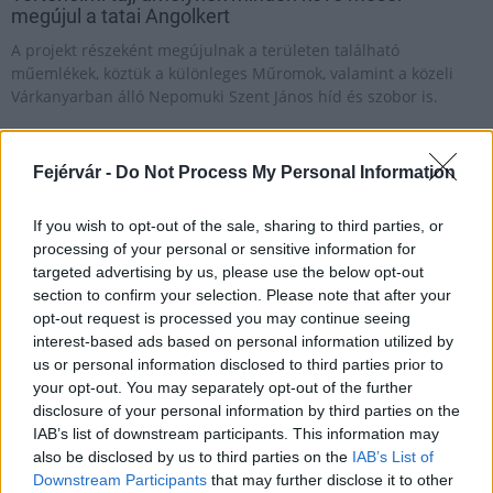
megújul a tatai Angolkert
A projekt részeként megújulnak a területen található
műemlékek, köztük a különleges Műromok, valamint a közeli
Várkanyarban álló Nepomuki Szent János híd és szobor is.
M1 bővítés: már zajlik a teljesen új
Bicske Kelet csomópont építése
Fejérvár -
Do Not Process My Personal Information
If you wish to opt-out of the sale, sharing to third parties, or
processing of your personal or sensitive information for
Új gyalogosátkelők és jelzőlámpás
targeted advertising by us, please use the below opt-out
csomópont épül Angyalföldön
section to confirm your selection. Please note that after your
opt-out request is processed you may continue seeing
interest-based ads based on personal information utilized by
us or personal information disclosed to third parties prior to
your opt-out. You may separately opt-out of the further
Másfélszeresére bővítik
disclosure of your personal information by third parties on the
Hódmezővásárhely jó hírű református
iskoláját
IAB’s list of downstream participants. This information may
also be disclosed by us to third parties on the
IAB’s List of
Downstream Participants
that may further disclose it to other