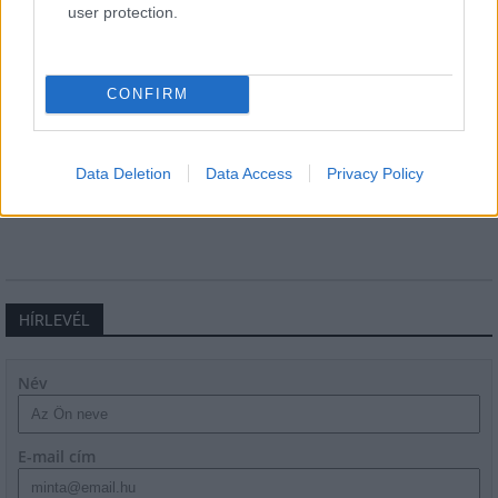
user protection.
CONFIRM
Gyárleállításokkal és átszervezett termeléssel
tehermentesíti a villamosenergia-rendszert a
STRABAG
Data Deletion
Data Access
Privacy Policy
HÍRLEVÉL
Név
E-mail cím