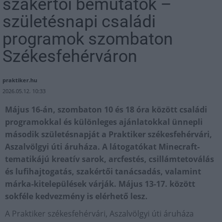
szakértői bemutatók –
születésnapi családi
programok szombaton
Székesfehérváron
praktiker.hu
2026.05.12. 10:33
Május 16-án, szombaton 10 és 18 óra között családi
programokkal és különleges ajánlatokkal ünnepli
második születésnapját a Praktiker székesfehérvári,
Aszalvölgyi úti áruháza. A látogatókat Minecraft-
tematikájú kreatív sarok, arcfestés, csillámtetoválás
és lufihajtogatás, szakértői tanácsadás, valamint
márka-kitelepülések várják. Május 13-17. között
sokféle kedvezmény is elérhető lesz.
A Praktiker székesfehérvári, Aszalvölgyi úti áruháza