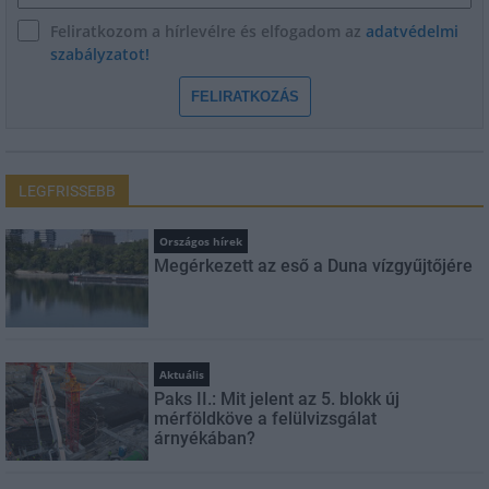
Feliratkozom a hírlevélre és elfogadom az
adatvédelmi
szabályzatot!
FELIRATKOZÁS
LEGFRISSEBB
Országos hírek
Megérkezett az eső a Duna vízgyűjtőjére
Aktuális
Paks II.: Mit jelent az 5. blokk új
mérföldköve a felülvizsgálat
árnyékában?