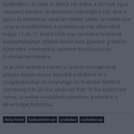
épületében. Az üzlet az elmúlt két évben a környék egyik
népszerű barkács- és kertészeti célpontjává vált, ahol a
gyors és kényelmes vásárlás mellett széles termékkínálat
várja az érdeklődőket. A születésnapi hét alkalmából
május 13. és 17. között több ezer termékre hirdetnek
kedvezményeket, többek között kerti gépekre, grillekre,
bútorokra, növényekre, valamint fürdőszobai és
burkolati termékekre.
Az áruház vezetése szerint a vásárlói visszajelzések
alapján folyamatosan fejlesztik a kínálatot és a
szolgáltatásokat. Az Aszalvölgyi úti Praktiker hétfőtől
szombatig 8 és 20 óra, vasárnap 8 és 18 óra között tart
nyitva, az online rendelések személyes átvételére is
lehetőséget biztosítva.
Helyi hírek
Székesfehérvár
praktiker
születésnap