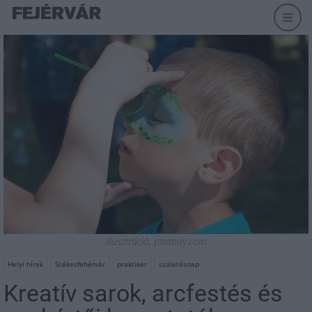
Illusztráció, pixabay.com
Helyi hírek
Székesfehérvár
praktiker
születésnap
Kreatív sarok, arcfestés és