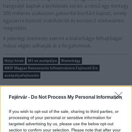
hangsúlyt kaptak a kivitelezés során: a rézsű egy mintegy
300 méteres szakaszon gabionfal-borítást kapott, amely
egyszerre biztosít stabilizációt és korszerű vízelvezetési
megoldást.
A jelenlegi ütemezés szerint a biatorbágyi felhajtóágat
május végén adhatják át a forgalomnak.
Helyi hírek
M1-es autópálya
Biatorbágy
MKIF Magyar Koncessziós Infrastruktúra Fejlesztő Zrt.
autópályafejlesztés
Fejérvár -
Do Not Process My Personal Information
If you wish to opt-out of the sale, sharing to third parties, or
MAGYAR ÉPÍTŐK
processing of your personal or sensitive information for
targeted advertising by us, please use the below opt-out
section to confirm your selection. Please note that after your