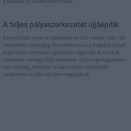
a haladás jól összehasonlítható.
A teljes pályaszerkezetet újjáépítik
A beruházás során a szakemberek több helyen 100–120
centiméter mélységig bontották vissza a meglévő pályát,
majd teljes szerkezeti újjáépítést végeznek. A munkák
részeként mintegy 6000 köbméter föld megmozgatására
van szükség, miközben a kapcsolódó vízelvezető
rendszerek is teljes körűen megújulnak.