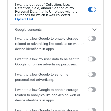
I want to opt-out of Collection, Use,
Retention, Sale, and/or Sharing of my
Elkészült a Liszt Ferenc repülőtér
Personal Data that Is Unrelated with the
közelében lévő logisztikai bázis út- és
Purposes for which it was collected.
közműhálózatának fejlesztése
Opted Out
Google consents
Látlelet a hazai víziközművekről?
I want to allow Google to enable storage
Egyetlen, fél évszázados vezetéken
related to advertising like cookies on web or
múlt Bicske vízellátása
device identifiers in apps.
I want to allow my user data to be sent to
Épített öröksége megújításával is készül
Google for online advertising purposes.
Mohács a csata ötszázadik
évfordulójára
I want to allow Google to send me
personalized advertising.
I want to allow Google to enable storage
A tengerfenék alatt négy óriáskábellel
kötik össze Spanyolország és
related to analytics like cookies on web or
Franciaország villamosenergia-
device identifiers in apps.
hálózatát
I want to allow Google to enable storage