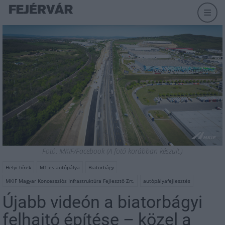
Fotó: MKIF/Facebook (A fotó korábban készült.)
Helyi hírek
M1-es autópálya
Biatorbágy
MKIF Magyar Koncessziós Infrastruktúra Fejlesztő Zrt.
autópályafejlesztés
Újabb videón a biatorbágyi
felhajtó építése – közel a