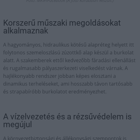
Fotó: MKIF/Facebook (A fotó korábban készült.)
Korszerű műszaki megoldásokat
alkalmaznak
A hagyományos, hidraulikus kötésű alapréteg helyett itt
folytonos szemeloszlású zúzottkő alap készül a burkolat
alatt. A szakemberek ettől kedvezőbb fáradási ellenállást
és rugalmasabb pályaszerkezeti viselkedést várnak. A
hajlékonyabb rendszer jobban képes elosztani a
dinamikus terheléseket, ami hosszabb távon tartósabb
és strapabíróbb burkolatot eredményezhet.
A vízelvezetés és a rézsűvédelem is
megújul
A környezetbiztonsági és állékonysági szempontok is