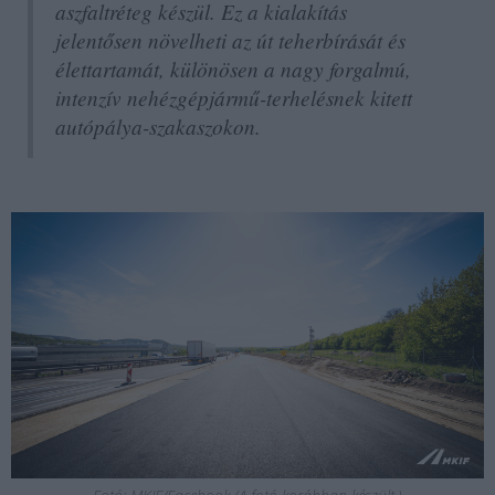
aszfaltréteg készül. Ez a kialakítás
jelentősen növelheti az út teherbírását és
élettartamát, különösen a nagy forgalmú,
intenzív nehézgépjármű-terhelésnek kitett
autópálya-szakaszokon.