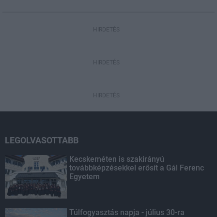
HIRDETÉS
HIRDETÉS
HIRDETÉS
LEGOLVASOTTABB
Kecskeméten is szakirányú
továbbképzésekkel erősít a Gál Ferenc
Egyetem
Túlfogyasztás napja - július 30-ra