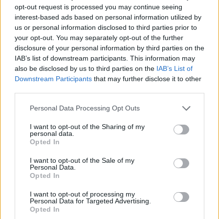
Mi épül?
opt-out request is processed you may continue seeing
interest-based ads based on personal information utilized by
us or personal information disclosed to third parties prior to
your opt-out. You may separately opt-out of the further
disclosure of your personal information by third parties on the
IAB’s list of downstream participants. This information may
also be disclosed by us to third parties on the
IAB’s List of
Downstream Participants
that may further disclose it to other
third parties.
Please note that this website/app uses one or more Google
Personal Data Processing Opt Outs
services and may gather and store information including but
not limited to your visit or usage behaviour. You may click to
I want to opt-out of the Sharing of my
Paks
paksi atomerőmű
Paks II
Paks II. Atomerőmű Zrt.
personal data.
grant or deny consent to Google and its third-party tags to
Opted In
Paks II.: Mit jelent az 5. blokk új mérföldköve a
use your data for below specified purposes in below Google
felülvizsgálat árnyékában?
consent section.
I want to opt-out of the Sale of my
Personal Data.
Megkezdődött az 5. blokk reaktorépületének alaplemez-
Opted In
kivitelezése, miközben a felülvizsgálat arra keresi a választ,
hogy a megváltozott gazdasági és geopolitikai környezetben
I want to opt-out of processing my
Personal Data for Targeted Advertising.
milyen feltételek mellett érdemes továbbvinni Magyarország
Opted In
egyik legnagyobb beruházását.