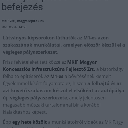
befejezés
MKIF Zrt., magyarepitok.hu
2026.05.26. 14:50
Látványos képsorokon láthatók az M1-es azon
szakaszának munkálatai, amelyen először készül el a
végleges pályaszerkezet.
Friss felvételeket tett közzé az
MKIF Magyar
Koncessziós Infrastruktúra Fejlesztő Zrt.
a biatorbágyi
felhajtó építéséről. Az
M1-es
a bővítésének kiemelt
figyelemmel kísért folyamata ez, hiszen
a felhajtó és az
azt követő szakaszon készül el elsőként az autópálya
új, végleges pályaszerkezete
, amely jelentősen
magasabb műszaki tartalommal bír a korábbi
kialakításhoz képest.
Épp
egy hete közölt
a munkálatokról videót az MKIF, így