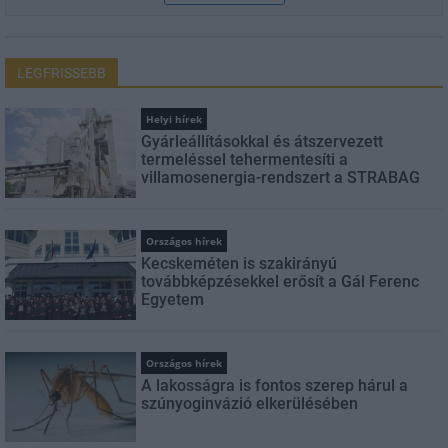
LEGFRISSEBB
Helyi hírek
Gyárleállításokkal és átszervezett
termeléssel tehermentesíti a
villamosenergia-rendszert a STRABAG
Országos hírek
Kecskeméten is szakirányú
továbbképzésekkel erősít a Gál Ferenc
Egyetem
Országos hírek
A lakosságra is fontos szerep hárul a
szúnyoginvázió elkerülésében