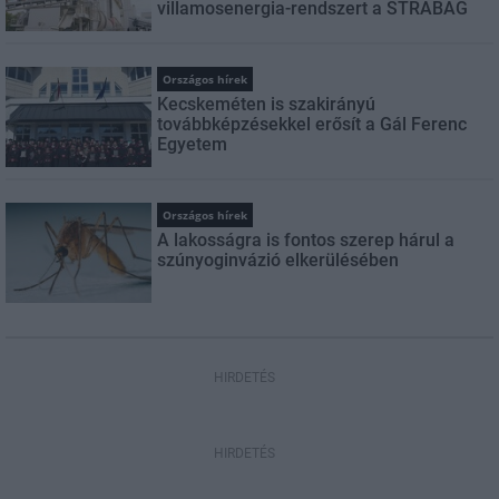
villamosenergia-rendszert a STRABAG
Országos hírek
Kecskeméten is szakirányú
továbbképzésekkel erősít a Gál Ferenc
Egyetem
Országos hírek
A lakosságra is fontos szerep hárul a
szúnyoginvázió elkerülésében
HIRDETÉS
HIRDETÉS