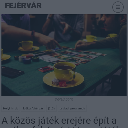
pexels.com
Helyi hírek
Székesfehérvár
játék
családi programok
A közös játék erejére épít a