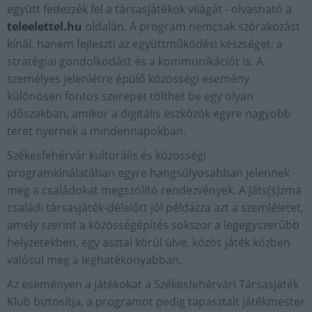
együtt fedezzék fel a társasjátékok világát - olvasható a
teleelettel.hu
oldalán. A program nemcsak szórakozást
kínál, hanem fejleszti az együttműködési készséget, a
stratégiai gondolkodást és a kommunikációt is. A
személyes jelenlétre épülő közösségi esemény
különösen fontos szerepet tölthet be egy olyan
időszakban, amikor a digitális eszközök egyre nagyobb
teret nyernek a mindennapokban.
Székesfehérvár kulturális és közösségi
programkínálatában egyre hangsúlyosabban jelennek
meg a családokat megszólító rendezvények. A Játs(s)zma
családi társasjáték-délelőtt jól példázza azt a szemléletet,
amely szerint a közösségépítés sokszor a legegyszerűbb
helyzetekben, egy asztal körül ülve, közös játék közben
valósul meg a leghatékonyabban.
Az eseményen a játékokat a Székesfehérvári Társasjáték
Klub biztosítja, a programot pedig tapasztalt játékmester