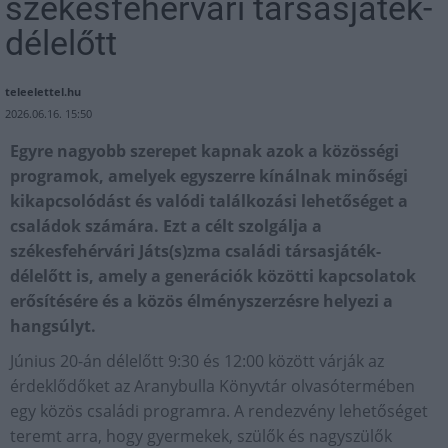
székesfehérvári társasjáték-
délelőtt
teleelettel.hu
2026.06.16. 15:50
Egyre nagyobb szerepet kapnak azok a közösségi
programok, amelyek egyszerre kínálnak minőségi
kikapcsolódást és valódi találkozási lehetőséget a
családok számára. Ezt a célt szolgálja a
székesfehérvári Játs(s)zma családi társasjáték-
délelőtt is, amely a generációk közötti kapcsolatok
erősítésére és a közös élményszerzésre helyezi a
hangsúlyt.
Június 20-án délelőtt 9:30 és 12:00 között várják az
érdeklődőket az Aranybulla Könyvtár olvasótermében
egy közös családi programra. A rendezvény lehetőséget
teremt arra, hogy gyermekek, szülők és nagyszülők