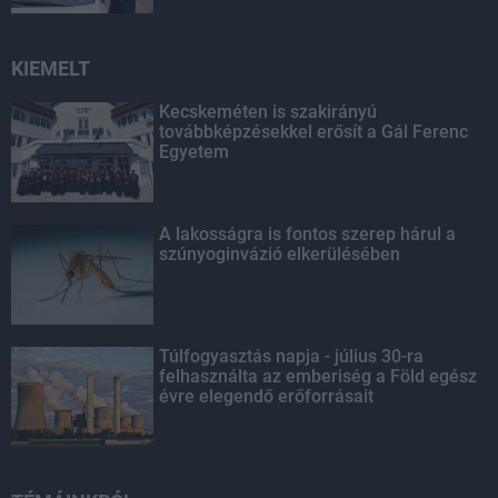
KIEMELT
Kecskeméten is szakirányú
továbbképzésekkel erősít a Gál Ferenc
Egyetem
A lakosságra is fontos szerep hárul a
szúnyoginvázió elkerülésében
Túlfogyasztás napja - július 30-ra
felhasználta az emberiség a Föld egész
évre elegendő erőforrásait