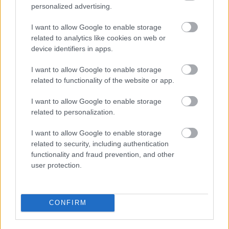
terítése a Torbágyi úton
personalized advertising.
I want to allow Google to enable storage
related to analytics like cookies on web or
device identifiers in apps.
Helyi hírek
I want to allow Google to enable storage
related to functionality of the website or app.
I want to allow Google to enable storage
related to personalization.
I want to allow Google to enable storage
related to security, including authentication
MKIF: a koncessziós szerződés érvényes, a
functionality and fraud prevention, and other
fejlesztések folytatásához mielőbbi állami döntések
user protection.
szükségesek
CONFIRM