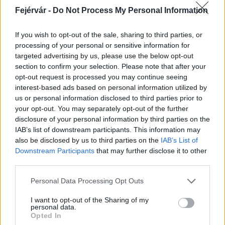
múlt Bicske vízellátása
Fejérvár -
Do Not Process My Personal Information
If you wish to opt-out of the sale, sharing to third parties, or
Épített öröksége megújításával is készül
processing of your personal or sensitive information for
Mohács a csata ötszázadik
targeted advertising by us, please use the below opt-out
évfordulójára
section to confirm your selection. Please note that after your
opt-out request is processed you may continue seeing
interest-based ads based on personal information utilized by
A tengerfenék alatt négy óriáskábellel
us or personal information disclosed to third parties prior to
kötik össze Spanyolország és
your opt-out. You may separately opt-out of the further
Franciaország villamosenergia-
disclosure of your personal information by third parties on the
hálózatát
IAB’s list of downstream participants. This information may
also be disclosed by us to third parties on the
IAB’s List of
Downstream Participants
that may further disclose it to other
third parties.
AJÁNLJUK MÉG
Please note that this website/app uses one or more Google
Personal Data Processing Opt Outs
services and may gather and store information including but
not limited to your visit or usage behaviour. You may click to
I want to opt-out of the Sharing of my
Helyi hírek
personal data.
grant or deny consent to Google and its third-party tags to
Opted In
use your data for below specified purposes in below Google