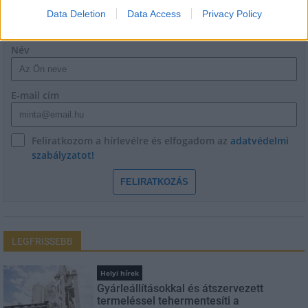
HÍRLEVÉL
Data Deletion
Data Access
Privacy Policy
Név
E-mail cím
Feliratkozom a hírlevélre és elfogadom az
adatvédelmi
szabályzatot!
FELIRATKOZÁS
LEGFRISSEBB
Helyi hírek
Gyárleállításokkal és átszervezett
termeléssel tehermentesíti a