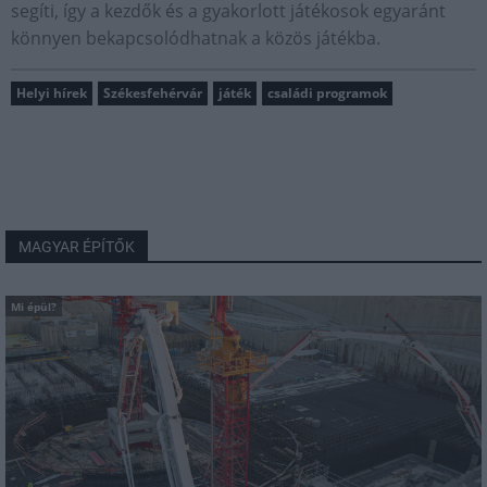
segíti, így a kezdők és a gyakorlott játékosok egyaránt
könnyen bekapcsolódhatnak a közös játékba.
Helyi hírek
Székesfehérvár
játék
családi programok
MAGYAR ÉPÍTŐK
Mi épül?