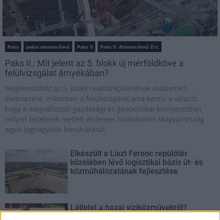
Paks
paksi atomerőmű
Paks II
Paks II. Atomerőmű Zrt.
Paks II.: Mit jelent az 5. blokk új mérföldköve a
felülvizsgálat árnyékában?
Megkezdődött az 5. blokk reaktorépületének alaplemez-
kivitelezése, miközben a felülvizsgálat arra keresi a választ,
hogy a megváltozott gazdasági és geopolitikai környezetben
milyen feltételek mellett érdemes továbbvinni Magyarország
egyik legnagyobb beruházását.
Elkészült a Liszt Ferenc repülőtér
közelében lévő logisztikai bázis út- és
közműhálózatának fejlesztése
Látlelet a hazai víziközművekről?
Egyetlen, fél évszázados vezetéken