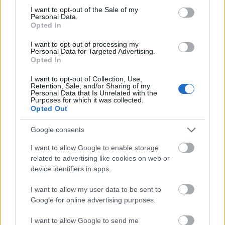
consent section.
I want to opt-out of the Sale of my
Personal Data.
Opted In
I want to opt-out of processing my
Personal Data for Targeted Advertising.
Opted In
Gyárleállításokkal és átszervezett termeléssel
tehermentesíti a villamosenergia-rendszert a
I want to opt-out of Collection, Use,
STRABAG
Retention, Sale, and/or Sharing of my
Personal Data that Is Unrelated with the
Purposes for which it was collected.
Opted Out
Google consents
Helyi hírek
I want to allow Google to enable storage
related to advertising like cookies on web or
device identifiers in apps.
I want to allow my user data to be sent to
Google for online advertising purposes.
M1: a hőségben is folytatódik a 160-180 fokos aszfalt
I want to allow Google to send me