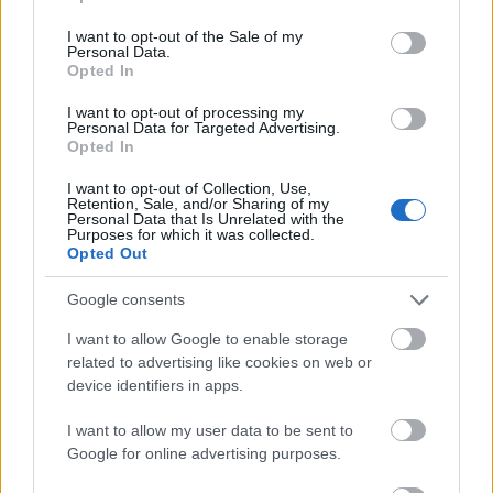
use your data for below specified purposes in below Google
consent section.
I want to opt-out of the Sale of my
Personal Data.
Opted In
I want to opt-out of processing my
Personal Data for Targeted Advertising.
Opted In
Belváros-Lipótváros
játszótér
I want to opt-out of Collection, Use,
Retention, Sale, and/or Sharing of my
Város-Teampannon Kereskedelmi és Szolgáltató Kft.
parkfelújítás
Personal Data that Is Unrelated with the
Purposes for which it was collected.
Újragondolják Lipótváros rejtett, zöld parkját
Opted Out
Indulhat a Honvéd tér megújításának tervezése, ahol a
klímatudatos gondolkodás és a helyi identitás erősítése kerül a
Google consents
középpontba.
I want to allow Google to enable storage
related to advertising like cookies on web or
Történelmi táj, amelynek minden köve
device identifiers in apps.
mesél – megújul a tatai Angolkert
I want to allow my user data to be sent to
Google for online advertising purposes.