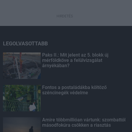
HIRDETÉS
LEGOLVASOTTABB
Paks II.: Mit jelent az 5. blokk új
mérföldköve a felülvizsgálat
árnyékában?
Fontos a postaládákba költöző
széncinegék védelme
Amire többmillióan vártunk: szombattól
másodfokúra csökken a riasztás