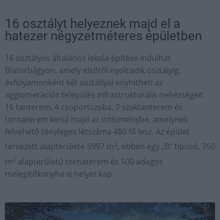
16 osztályt helyeznek majd el a
hatezer négyzetméteres épületben
16 osztályos általános iskola építése indulhat
Biatorbágyon, amely elsőtől nyolcadik osztályig,
évfolyamonként két osztállyal enyhítheti az
agglomerációs település infrastrukturális nehézségeit.
16 tanterem, 4 csoportszoba, 7 szaktanterem és
tornaterem kerül majd az intézménybe, amelynek
felvehető tényleges létszáma 480 fő lesz. Az épület
2
tervezett alapterülete 5997 m
, ebben egy „B” típusú, 750
2
m
alapterületű tornaterem és 500 adagos
melegítőkonyha is helyet kap.