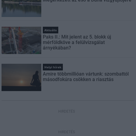
Aktuális
Paks II.: Mit jelent az 5. blokk új
mérföldköve a felülvizsgálat
árnyékában?
Helyi hírek
Amire többmillióan vártunk: szombattól
másodfokúra csökken a riasztás
HIRDETÉS
HIRDETÉS