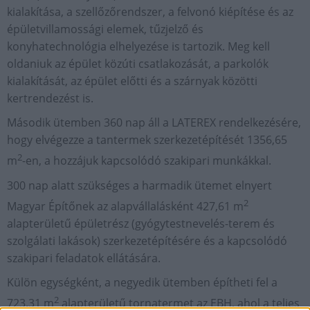
kialakítása, a szellőzőrendszer, a felvonó kiépítése és az
épületvillamossági elemek, tűzjelző és
konyhatechnológia elhelyezése is tartozik. Meg kell
oldaniuk az épület közúti csatlakozását, a parkolók
kialakítását, az épület előtti és a szárnyak közötti
kertrendezést is.
Második ütemben 360 nap áll a LATEREX rendelkezésére,
hogy elvégezze a tantermek szerkezetépítését 1356,65
2
m
-en, a hozzájuk kapcsolódó szakipari munkákkal.
300 nap alatt szükséges a harmadik ütemet elnyert
2
Magyar Építőnek az alapvállalásként 427,61 m
alapterületű épületrész (gyógytestnevelés-terem és
szolgálati lakások) szerkezetépítésére és a kapcsolódó
szakipari feladatok ellátására.
Külön egységként, a negyedik ütemben építheti fel a
2
723.31 m
alapterületű tornatermet az EBH, ahol a teljes