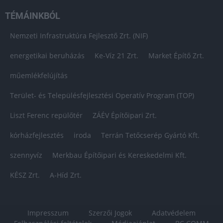
TÉMÁINKBÓL
Nemzeti Infrastruktúra Fejlesztő Zrt. (NIF)
energetikai beruházás
Ke-Víz 21 Zrt.
Market Építő Zrt.
műemlékfelújítás
Terület- és Településfejlesztési Operatív Program (TOP)
Liszt Ferenc repülőtér
ZÁÉV Építőipari Zrt.
kórházfejlesztés
iroda
Terrán Tetőcserép Gyártó Kft.
szennyvíz
Merkbau Építőipari és Kereskedelmi Kft.
KÉSZ Zrt.
A-Híd Zrt.
Impresszum
Szerzői Jogok
Adatvédelem