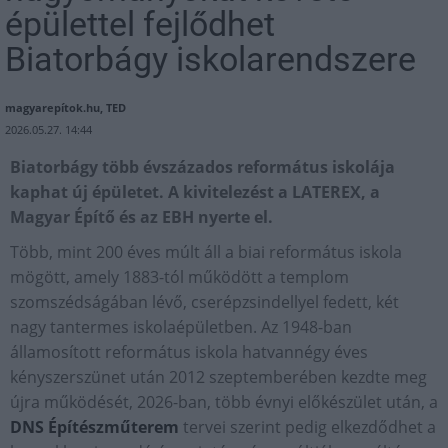
épülettel fejlődhet
Biatorbágy iskolarendszere
magyarepítok.hu, TED
2026.05.27. 14:44
Biatorbágy több évszázados református iskolája
kaphat új épületet. A kivitelezést a LATEREX, a
Magyar Építő és az EBH nyerte el.
Több, mint 200 éves múlt áll a biai református iskola
mögött, amely 1883-tól működött a templom
szomszédságában lévő, cserépzsindellyel fedett, két
nagy tantermes iskolaépületben. Az 1948-ban
államosított református iskola hatvannégy éves
kényszerszünet után 2012 szeptemberében kezdte meg
újra működését, 2026-ban, több évnyi előkészület után, a
DNS Építészműterem
tervei szerint pedig elkezdődhet a