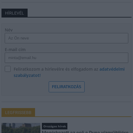
HÍRLEVÉL
Név
E-mail cím
Feliratkozom a hírlevélre és elfogadom az
adatvédelmi
szabályzatot!
FELIRATKOZÁS
LEGFRISSEBB
Országos hírek
Megérkezett az eső a Duna vízgyűjtőjére