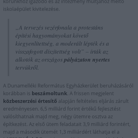
korunkhoz igazodó és az intézmény múltjához méltó
iskolaépület kivitelezése.
„A tervezés vezérfonala a protestáns
építési hagyományokat követő
kiegyenlítettség, a moderált lépték és a
visszafogott díszítettség volt” – írták az
alkotók az országos
pályázaton nyertes
tervükről.
A Dunamelléki Református Egyházkerület beruházásáról
korábban is
beszámoltunk
. A frissen megjelent
közbeszerzési értesítő
alapján feltételes eljárás zárult
eredményesen. 6,5 milliárd forint értékű fejlesztést
valósíthatnak majd meg, négy ütemre osztva az
építkezést. Az első ütem feladatait 3,9 milliárd forintért,
majd a második ütemét 1,3 milliárdért láthatja el a