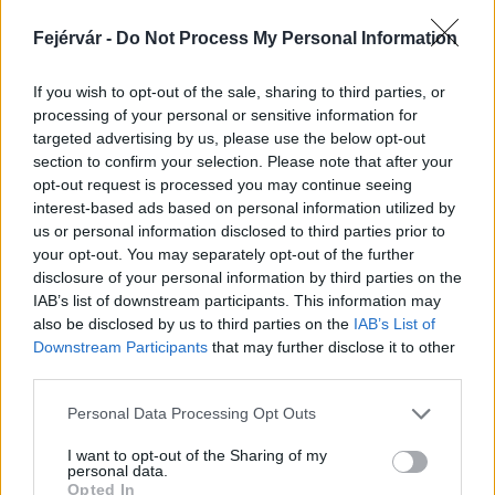
szakipari feladat elvégzésére 350 nap áll majd
Fejérvár -
Do Not Process My Personal Information
rendelkezésre.
If you wish to opt-out of the sale, sharing to third parties, or
processing of your personal or sensitive information for
targeted advertising by us, please use the below opt-out
Helyi hírek
Magyar Építő Zrt
általános iskola
Laterex Építő Zrt.
section to confirm your selection. Please note that after your
iskolaépítés
Biatorbágy
EBH INVEST
opt-out request is processed you may continue seeing
interest-based ads based on personal information utilized by
us or personal information disclosed to third parties prior to
your opt-out. You may separately opt-out of the further
disclosure of your personal information by third parties on the
IAB’s list of downstream participants. This information may
MAGYAR ÉPÍTŐK
also be disclosed by us to third parties on the
IAB’s List of
Downstream Participants
that may further disclose it to other
third parties.
Mi épül?
Please note that this website/app uses one or more Google
Personal Data Processing Opt Outs
services and may gather and store information including but
not limited to your visit or usage behaviour. You may click to
I want to opt-out of the Sharing of my
personal data.
grant or deny consent to Google and its third-party tags to
Opted In