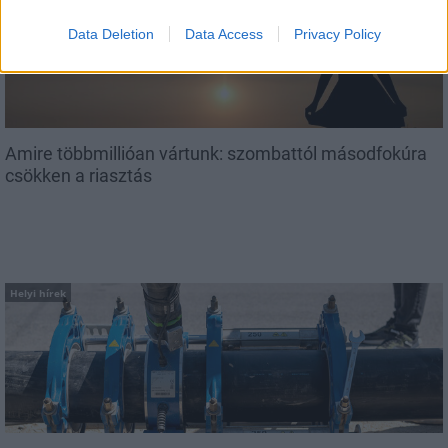
Data Deletion
Data Access
Privacy Policy
Amire többmillióan vártunk: szombattól másodfokúra
csökken a riasztás
Helyi hírek