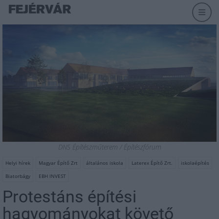
DNS Építészműterem / Építészfórum
Helyi hírek
Magyar Építő Zrt
általános iskola
Laterex Építő Zrt.
iskolaépítés
Biatorbágy
EBH INVEST
Protestáns építési
hagyományokat követő