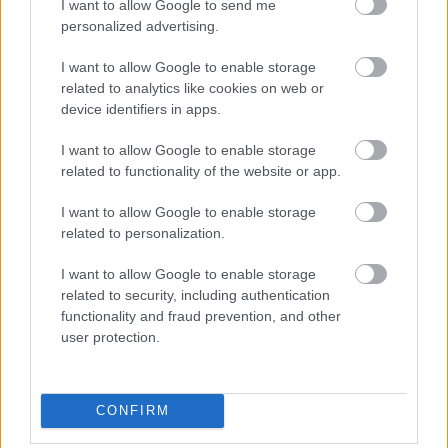
M1 bővítés: már zajlik a teljesen új
I want to allow Google to send me
Bicske Kelet csomópont építése
personalized advertising.
I want to allow Google to enable storage
related to analytics like cookies on web or
device identifiers in apps.
Új gyalogosátkelők és jelzőlámpás
csomópont épül Angyalföldön
I want to allow Google to enable storage
related to functionality of the website or app.
I want to allow Google to enable storage
Másfélszeresére bővítik
related to personalization.
Hódmezővásárhely jó hírű református
iskoláját
I want to allow Google to enable storage
related to security, including authentication
functionality and fraud prevention, and other
user protection.
AJÁNLJUK MÉG
CONFIRM
Helyi hírek