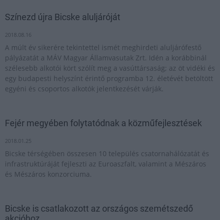
Színezd újra Bicske aluljáróját
2018.08.16
A múlt év sikerére tekintettel ismét meghirdeti aluljárófestő
pályázatát a MÁV Magyar Államvasutak Zrt. Idén a korábbinál
szélesebb alkotói kört szólít meg a vasúttársaság; az öt vidéki és
egy budapesti helyszínt érintő programba 12. életévét betöltött
egyéni és csoportos alkotók jelentkezését várják.
Fejér megyében folytatódnak a közműfejlesztések
2018.01.25
Bicske térségében összesen 10 település csatornahálózatát és
infrastruktúráját fejleszti az Euroaszfalt, valamint a Mészáros
és Mészáros konzorciuma.
Bicske is csatlakozott az országos szemétszedő
akcióhoz