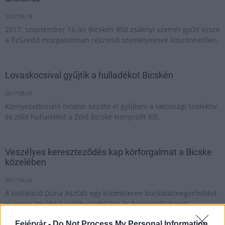
2017.09.18
2017. szeptember 16-án Bicskén 850 zsáknyi szemét gyűlt össze
a TeSzedd mozgalomban résztevő személyeknek köszönhetően.
Lovaskocsival gyűjtik a hulladékot Bicskén
2017.08.03
Környezetkímélő módon kezdte el gyűjteni a lakossági szelektív
és zöld hulladékot a Zöld Bicske Nonprofit Kft.
Veszélyes kereszteződés kap körforgalmat a Bicske
közelében
2017.06.16
A kivitelező Duna Aszfalt egy kilométeren burkolatmegerősítést
is végez, továbbá autóbuszöblöket és buszvárókat épít.
Fejérvár -
Do Not Process My Personal Information