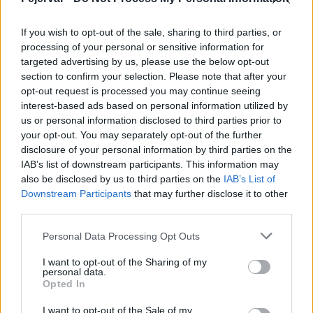
Nagyszabású iskolabővítések- és felújítások
Székesfehérváron és Fejér vármegye több városában
If you wish to opt-out of the sale, sharing to third parties, or
processing of your personal or sensitive information for
2024.02.20
targeted advertising by us, please use the below opt-out
section to confirm your selection. Please note that after your
Helyi hírek
opt-out request is processed you may continue seeing
interest-based ads based on personal information utilized by
us or personal information disclosed to third parties prior to
your opt-out. You may separately opt-out of the further
disclosure of your personal information by third parties on the
IAB’s list of downstream participants. This information may
also be disclosed by us to third parties on the
IAB’s List of
Downstream Participants
that may further disclose it to other
third parties.
Please note that this website/app uses one or more Google
Personal Data Processing Opt Outs
services and may gather and store information including but
not limited to your visit or usage behaviour. You may click to
I want to opt-out of the Sharing of my
Új épületek, felújítások – 6,4 milliárd forintból dolgoznak a
personal data.
grant or deny consent to Google and its third-party tags to
szakképző intézményeken.
Opted In
use your data for below specified purposes in below Google
consent section.
I want to opt-out of the Sale of my