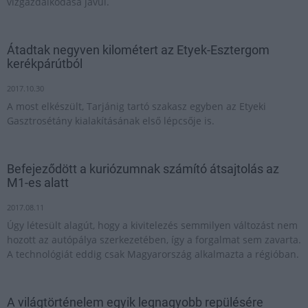
vízgazdálkodása javul.
Átadtak negyven kilométert az Etyek-Esztergom
kerékpárútból
2017.10.30
A most elkészült, Tarjánig tartó szakasz egyben az Etyeki
Gasztrosétány kialakításának első lépcsője is.
Befejeződött a kuriózumnak számító átsajtolás az
M1-es alatt
2017.08.11
Úgy létesült alagút, hogy a kivitelezés semmilyen változást nem
hozott az autópálya szerkezetében, így a forgalmat sem zavarta.
A technológiát eddig csak Magyarország alkalmazta a régióban.
A világtörténelem egyik legnagyobb repülésére