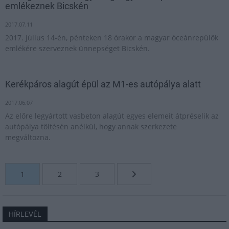
emlékeznek Bicskén
2017.07.11
2017. július 14-én, pénteken 18 órakor a magyar óceánrepülők
emlékére szerveznek ünnepséget Bicskén.
Kerékpáros alagút épül az M1-es autópálya alatt
2017.06.07
Az előre legyártott vasbeton alagút egyes elemeit átpréselik az
autópálya töltésén anélkül, hogy annak szerkezete
megváltozna.
1
2
3
HÍRLEVÉL