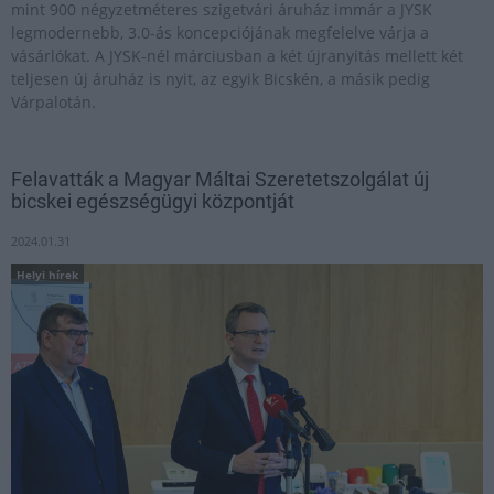
mint 900 négyzetméteres szigetvári áruház immár a JYSK
legmodernebb, 3.0-ás koncepciójának megfelelve várja a
vásárlókat. A JYSK-nél márciusban a két újranyitás mellett két
teljesen új áruház is nyit, az egyik Bicskén, a másik pedig
Várpalotán.
Felavatták a Magyar Máltai Szeretetszolgálat új
bicskei egészségügyi központját
2024.01.31
Helyi hírek