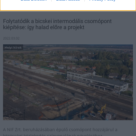
Folytatódik a bicskei intermodális csomópont
kiépítése: így halad előre a projekt
2022.03.02
Helyi hírek
A NIF Zrt. beruházásában épülő csomópont hozzájárul a
közösségi közlekedés színvonalának növeléséhez.