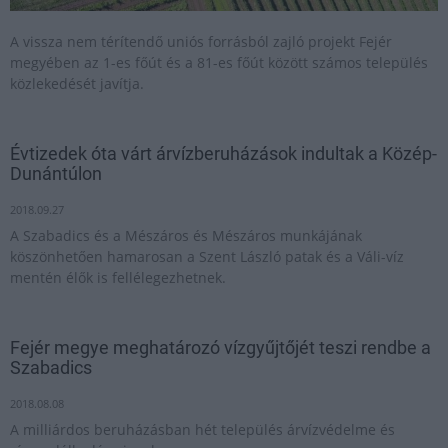
A vissza nem térítendő uniós forrásból zajló projekt Fejér
megyében az 1-es főút és a 81-es főút között számos település
közlekedését javítja.
Évtizedek óta várt árvízberuházások indultak a Közép-
Dunántúlon
2018.09.27
A Szabadics és a Mészáros és Mészáros munkájának
köszönhetően hamarosan a Szent László patak és a Váli-víz
mentén élők is fellélegezhetnek.
Fejér megye meghatározó vízgyűjtőjét teszi rendbe a
Szabadics
2018.08.08
A milliárdos beruházásban hét település árvízvédelme és