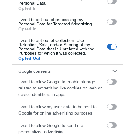
Personal Data.
Tovább bővíti bolthálózatát az EcoFamily: Bicskén és
Opted In
Székesfehérváron is új bolt nyílik
I want to opt-out of processing my
Personal Data for Targeted Advertising.
2023.04.05
Opted In
Helyi hírek
I want to opt-out of Collection, Use,
Retention, Sale, and/or Sharing of my
Personal Data that Is Unrelated with the
Purposes for which it was collected.
Opted Out
Google consents
I want to allow Google to enable storage
related to advertising like cookies on web or
device identifiers in apps.
I want to allow my user data to be sent to
Google for online advertising purposes.
Tovább bővíti 58 boltból álló hálózatát az EcoFamily
kiskereskedelmi lánc, az idén öt új üzletet nyitnak - közölte az
I want to allow Google to send me
üzemeltető Napcsillag Kft. az MTI-vel.
personalized advertising.