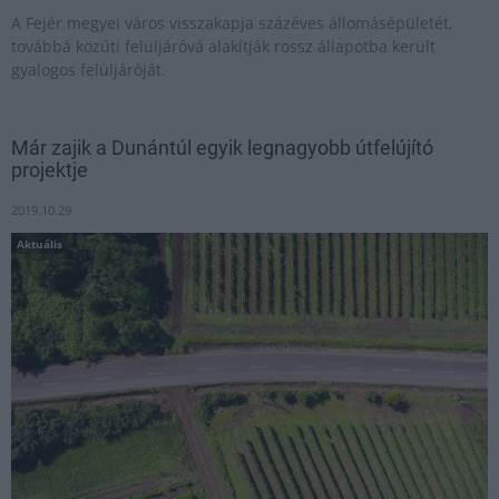
A Fejér megyei város visszakapja százéves állomásépületét,
továbbá közúti felüljáróvá alakítják rossz állapotba került
gyalogos felüljáróját.
Már zajik a Dunántúl egyik legnagyobb útfelújító
projektje
2019.10.29
Aktuális