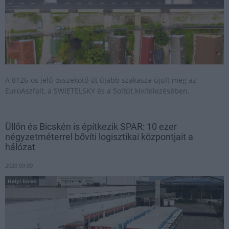
A 8126-os jelű összekötő út újabb szakasza újult meg az
EuroAszfalt, a SWIETELSKY és a Soltút kivitelezésében.
Üllőn és Bicskén is építkezik SPAR: 10 ezer
négyzetméterrel bővíti logisztikai központjait a
hálózat
2020.09.09
Helyi hírek