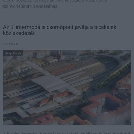
színvonalának növeléséhez.
Az új intermodális csomópont javítja a bicskeiek
közlekedését
2021.06.16
Helyi hírek
A bicskei komplex beruházás tucatnyi, önállóan is értelmezhető