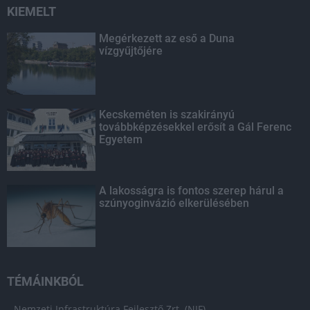
KIEMELT
Megérkezett az eső a Duna
vízgyűjtőjére
Kecskeméten is szakirányú
továbbképzésekkel erősít a Gál Ferenc
Egyetem
A lakosságra is fontos szerep hárul a
szúnyoginvázió elkerülésében
TÉMÁINKBÓL
Nemzeti Infrastruktúra Fejlesztő Zrt. (NIF)