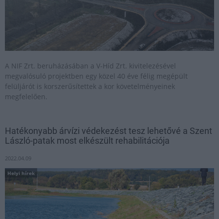
A NIF Zrt. beruházásában a V-Híd Zrt. kivitelezésével
megvalósuló projektben egy közel 40 éve félig megépült
felüljárót is korszerűsítettek a kor követelményeinek
megfelelően.
Hatékonyabb árvízi védekezést tesz lehetővé a Szent
László-patak most elkészült rehabilitációja
2022.04.09
Helyi hírek