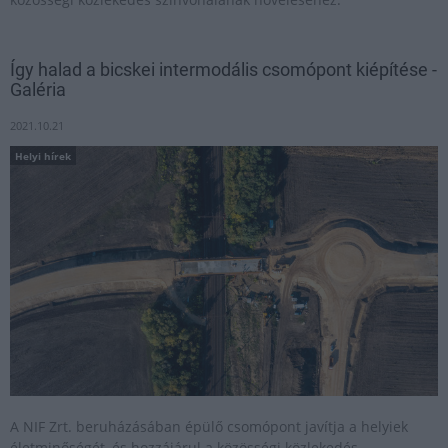
Így halad a bicskei intermodális csomópont kiépítése -
Galéria
2021.10.21
Helyi hírek
A NIF Zrt. beruházásában épülő csomópont javítja a helyiek
életminőségét, és hozzájárul a közösségi közlekedés