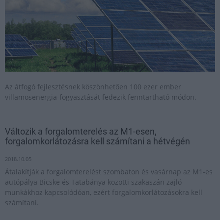
Az átfogó fejlesztésnek köszönhetően 100 ezer ember
villamosenergia-fogyasztását fedezik fenntartható módon.
Változik a forgalomterelés az M1-esen,
forgalomkorlátozásra kell számítani a hétvégén
2018.10.05
Átalakítják a forgalomterelést szombaton és vasárnap az M1-es
autópálya Bicske és Tatabánya közötti szakaszán zajló
munkákhoz kapcsolódóan, ezért forgalomkorlátozásokra kell
számítani.