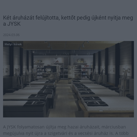
Két áruházát felújította, kettőt pedig újként nyitja meg
a JYSK
2024.03.06
Helyi hírek
​A JYSK folyamatosan újítja meg hazai áruházait, márciusban
megújulva nyit újra a szigetvári és a vecsési áruház is. A több