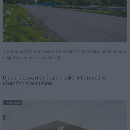
A Duna Aszfalt munkájával több mint 11 kilométer útvonal újult
meg Csákvár és Felcsút között.
Újabb lépés a már épülő bicskei intermodális
csomópont esetében
2021.09.23
Helyi hírek