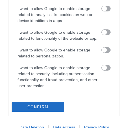
I want to allow Google to enable storage
Jelentős haladás Fejér megye új közlekedési
related to analytics like cookies on web or
központjának építkezésén - fotók
device identifiers in apps.
2022.06.19
I want to allow Google to enable storage
related to functionality of the website or app.
Helyi hírek
I want to allow Google to enable storage
related to personalization.
I want to allow Google to enable storage
related to security, including authentication
functionality and fraud prevention, and other
user protection.
CONFIRM
A V-Híd kivitelezésében fejlesztik Bicske intermodális
csomópontját a NIF megbízásából, a kivitelezés ütemterv
Data Deletion
Data Access
Privacy Policy
szerint halad.