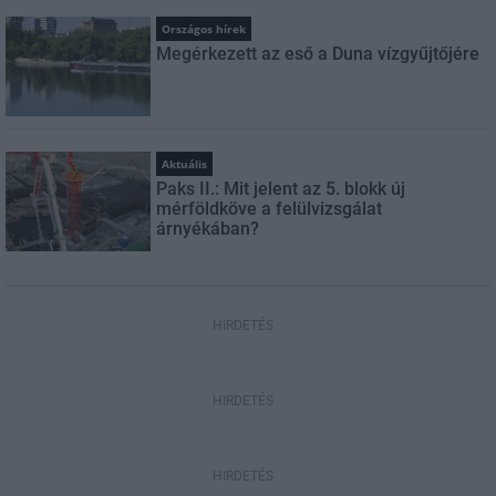
Országos hírek
Megérkezett az eső a Duna vízgyűjtőjére
Aktuális
Paks II.: Mit jelent az 5. blokk új
mérföldköve a felülvizsgálat
árnyékában?
HIRDETÉS
HIRDETÉS
HIRDETÉS