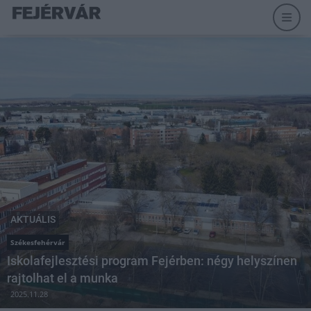
AKTUÁLIS
Székesfehérvár
Iskolafejlesztési program Fejérben: négy helyszínen
rajtolhat el a munka
2025.11.28