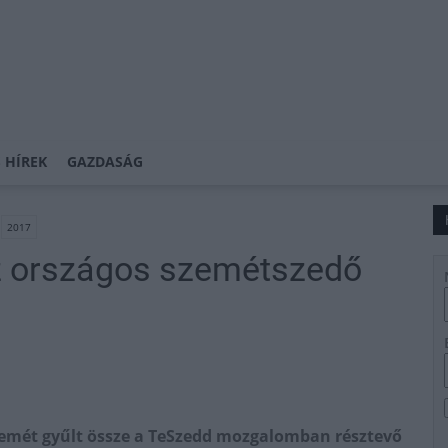
 HÍREK
GAZDASÁG
2017
az országos szemétszedő
zemét gyűlt össze a TeSzedd mozgalomban résztevő