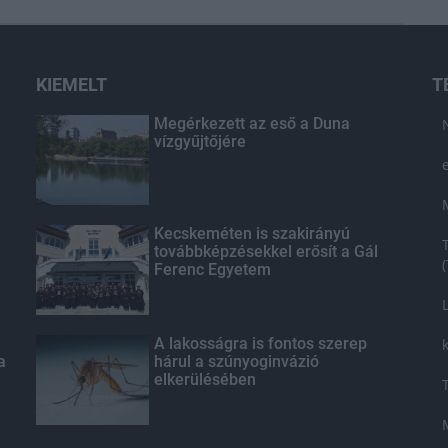
STRABAG
KIEMELT
T
Megérkezett az eső a Duna
vízgyűjtőjére
Kecskeméten is szakirányú
továbbképzésekkel erősít a Gál
Ferenc Egyetem
A lakosságra is fontos szerep
a
hárul a szúnyoginvázió
elkerülésében