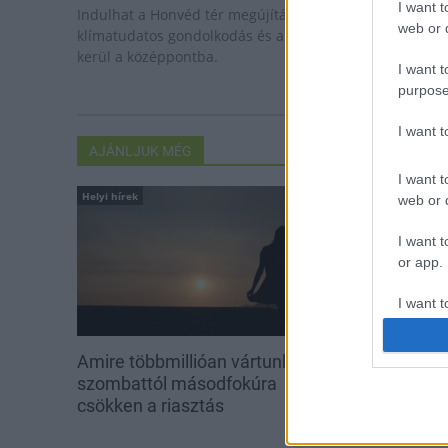
I want t
Indulhat a Honvéd tér megújításának tervezése, ahol a
web or d
klímatudatos gondolkodás és a helyi identitás erősítése
kerül a középpontba.
I want t
purpose
I want 
AJÁNLJUK MÉG
I want t
Helyi hírek
Helyi hírek
web or d
I want t
or app.
I want t
I want t
Amire többmillióan vártunk:
Látlelet a haz
authenti
szombattól másodfokúra
víziközművekrő
csökken a riasztás
évszázados v
Bicske vízellá