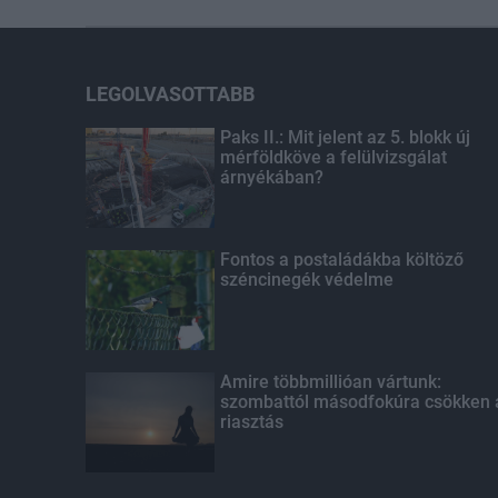
LEGOLVASOTTABB
Paks II.: Mit jelent az 5. blokk új
mérföldköve a felülvizsgálat
árnyékában?
Fontos a postaládákba költöző
széncinegék védelme
Amire többmillióan vártunk:
szombattól másodfokúra csökken 
riasztás