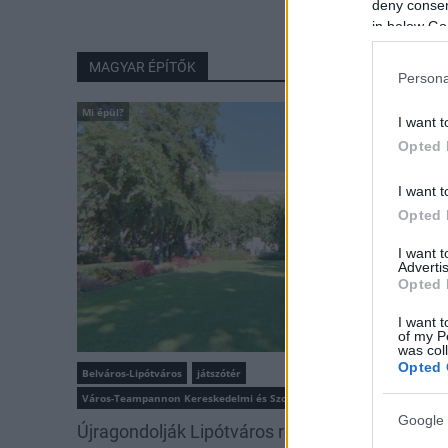
deny consent
in below Go
MAGYAR ÉPÍTŐK
Persona
Mi épül?
I want t
Opted 
I want t
Opted 
I want 
Advertis
Opted 
I want t
of my P
was col
Opted 
Belváros-Lipótváros
játszótér
Város-Teampannon Kereskedelmi és Szolgáltató Kft.
parkfelújítás
Google 
Újragondolják Lipótváros rejtett, zöld parkját