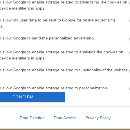
o allow Google to enable storage related to advertising like cookies on
Hódmezővásárhely jó hírű
református iskoláját
evice identifiers in apps.
o allow my user data to be sent to Google for online advertising
s.
to allow Google to send me personalized advertising.
o allow Google to enable storage related to analytics like cookies on
Helyi hírek
evice identifiers in apps.
o allow Google to enable storage related to functionality of the website
o allow Google to enable storage related to personalization.
CONFIRM
o allow Google to enable storage related to security, including
ai
Gyárleállításokkal és
cation functionality and fraud prevention, and other user protection.
l? Egyetlen, fél
átszervezett termeléssel
ezetéken múlt
tehermentesíti a
Data Deletion
Data Access
Privacy Policy
tása
villamosenergia-rendszert a