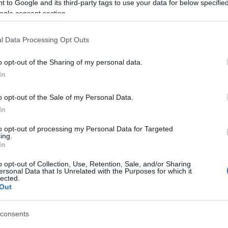
 to Google and its third-party tags to use your data for below specifi
ogle consent section.
l Data Processing Opt Outs
Történelmi táj, amelynek minden
o opt-out of the Sharing of my personal data.
köve mesél – megújul a tatai
Angolkert
In
o opt-out of the Sale of my Personal Data.
In
M1 bővítés: már zajlik a teljesen új
Bicske Kelet csomópont építése
to opt-out of processing my Personal Data for Targeted
ing.
In
o opt-out of Collection, Use, Retention, Sale, and/or Sharing
Új gyalogosátkelők és jelzőlámpás
ersonal Data that Is Unrelated with the Purposes for which it
csomópont épül Angyalföldön
lected.
Out
consents
Másfélszeresére bővítik