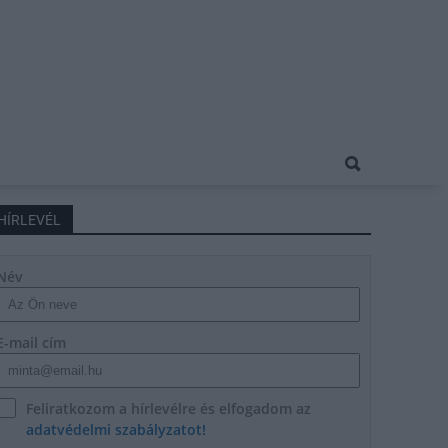
HÍRLEVÉL
Név
E-mail cím
Feliratkozom a hírlevélre és elfogadom az
adatvédelmi szabályzatot!