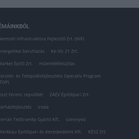
ÉMÁINKBÓL
Nemzeti Infrastruktúra Fejlesztő Zrt. (NIF)
energetikai beruházás
Ke-Víz 21 Zrt.
Market Építő Zrt.
műemlékfelújítás
Terület- és Településfejlesztési Operatív Program
(TOP)
Liszt Ferenc repülőtér
ZÁÉV Építőipari Zrt.
kórházfejlesztés
iroda
Terrán Tetőcserép Gyártó Kft.
szennyvíz
Merkbau Építőipari és Kereskedelmi Kft.
KÉSZ Zrt.