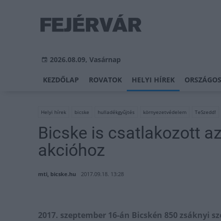
2026.08.09, Vasárnap
KEZDŐLAP
ROVATOK
HELYI HÍREK
ORSZÁGOS
Helyi hírek
bicske
hulladékgyűjtés
környezetvédelem
TeSzedd!
Bicske is csatlakozott 
akcióhoz
mti, bicske.hu
2017.09.18. 13:28
2017. szeptember 16-án Bicskén 850 zsáknyi s