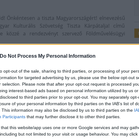
edd! Önkéntesen a tiszta Magyarországért! elnevezésű
yar Kulturális Szövetség Tiszta Kárpátalja! című
te közzé a rendezvényt szervező Földművelésügyi
32 találkozási pontot jelentettek be országszerte, a
Do Not Process My Personal Information
ági szervezet önkéntesei csatlakoznak.
nen összesen 72 önkéntes dolgozott azért, hogy
to opt-out of the sale, sharing to third parties, or processing of your per
 lerakott szeméttől.
formation for targeted advertising by us, please use the below opt-out s
r selection. Please note that after your opt-out request is processed y
eing interest-based ads based on personal information utilized by us or
disclosed to third parties prior to your opt-out. You may separately opt-
losure of your personal information by third parties on the IAB’s list of
. This information may also be disclosed by us to third parties on the
IA
TeSzedd!
2017
Participants
that may further disclose it to other third parties.
 that this website/app uses one or more Google services and may gath
including but not limited to your visit or usage behaviour. You may click 