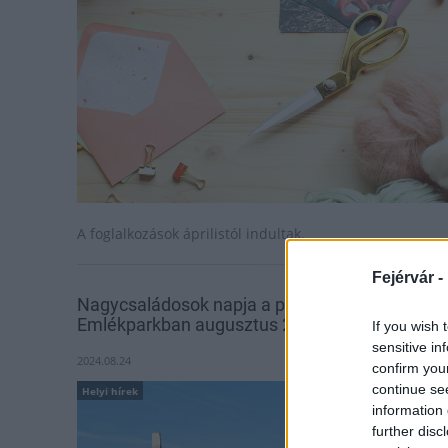
A foglalkozások áprilistól indultak.
Fejérvár -
Nagycsaládosok napja a pákozdi Katonai
Emlékparkban augusztus 24-én
If you wish 
sensitive in
2024.08.24
confirm you
continue se
Helyi hírek
information 
further disc