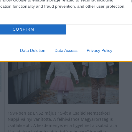
cation functionality and fraud prevention, and other user protection.
Nemzetközi Családnap - Kreatív délutánra
invitál a SZÉNA Egyesület Székesfehérváron
2022.05.06
CONFIRM
Helyi hírek
Data Deletion
Data Access
Privacy Policy
1994-ben az ENSZ május 15-ét a Család Nemzetközi
Napjá-vá nyilvánította. A felhíváshoz Magyarország is
csatlakozott. A kezdeményezés a figyelmet a családra, a
társadalom legfontosabb „intézményére” irányítja.