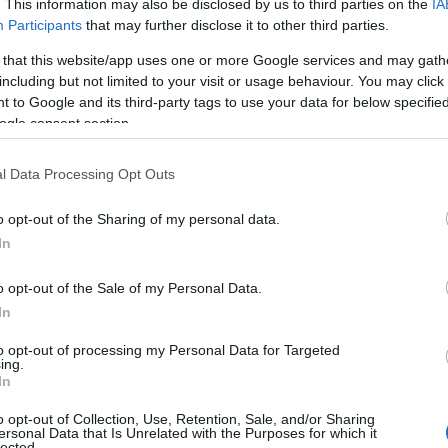
. This information may also be disclosed by us to third parties on the
IA
Participants
that may further disclose it to other third parties.
 that this website/app uses one or more Google services and may gath
including but not limited to your visit or usage behaviour. You may click 
 to Google and its third-party tags to use your data for below specifi
ogle consent section.
A 0–3 éves korosztálynak szól a Székesfehérvári
l Data Processing Opt Outs
Közösségi és Kulturális Központ Csicsergő foglalkozása,
amely a hónap harmadik szerdáján hívja a családokat
o opt-out of the Sharing of my personal data.
zenés, játékos tornára a Királykút Emlékházba. A
In
foglalkozások ára 800 forint, az alkalmakra előzetesen
.
regisztrálni kell.
o opt-out of the Sale of my Personal Data.
In
Augusztus 25-én ismét Palacsinta Pénteket
to opt-out of processing my Personal Data for Targeted
ing.
rendeznek Székesfehérváron
In
2023.08.22
o opt-out of Collection, Use, Retention, Sale, and/or Sharing
ersonal Data that Is Unrelated with the Purposes for which it
Helyi hírek
lected.