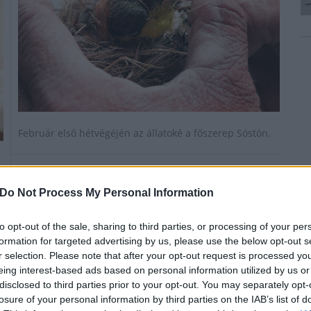
Február első hétvégéjén az állatoké a főszerep Sóstón.
Szeptember 20-án újra zenés-játékos torna
Do Not Process My Personal Information
lesz a kicsiknek a Királykút Emlékházban
2023.09.17
to opt-out of the sale, sharing to third parties, or processing of your per
formation for targeted advertising by us, please use the below opt-out s
Helyi hírek
r selection. Please note that after your opt-out request is processed y
eing interest-based ads based on personal information utilized by us or
disclosed to third parties prior to your opt-out. You may separately opt-
losure of your personal information by third parties on the IAB’s list of