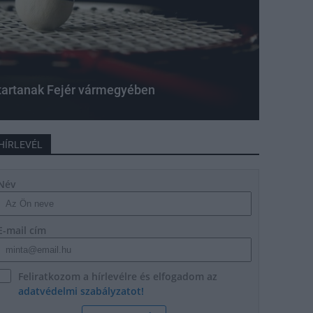
 tartanak Fejér vármegyében
HÍRLEVÉL
Név
E-mail cím
Feliratkozom a hírlevélre és elfogadom az
adatvédelmi szabályzatot!