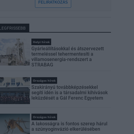
FELIRATKOZÁS
LEGFRISSEBB
Helyi hírek
Gyárleállításokkal és átszervezett
termeléssel tehermentesíti a
villamosenergia-rendszert a
STRABAG
Országos hírek
Szakirányú továbbképzésekkel
segíti idén is a társadalmi kihívások
leküzdését a Gál Ferenc Egyetem
Országos hírek
A lakosságra is fontos szerep hárul
a szúnyoginvázió elkerülésében