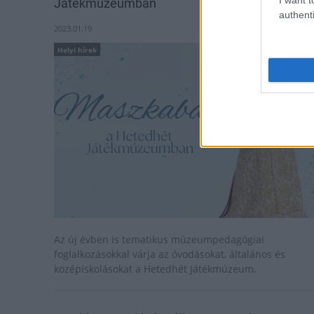
Játékmúzeumban
authenti
2023.01.19
Helyi hírek
Az új évben is tematikus múzeumpedagógiai
foglalkozásokkal várja az óvodásokat, általános és
középiskolásokat a Hetedhét Játékmúzeum.