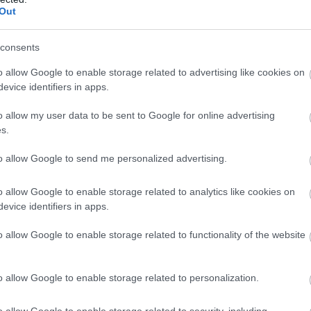
Out
consents
o allow Google to enable storage related to advertising like cookies on
evice identifiers in apps.
o allow my user data to be sent to Google for online advertising
s.
to allow Google to send me personalized advertising.
Idén is megrendezik a hagyományos Palacsinta
o allow Google to enable storage related to analytics like cookies on
Pénteket a Vízivárosban. Az iskolakezdés előtti utolsó
evice identifiers in apps.
pénteken, augusztus 25-én várják a családokat a Budai
út 64. szám alatt található LISZI iroda előtt. Az esemény
o allow Google to enable storage related to functionality of the website
részleteiről dr. Horváth Miklósné önkormányzati
képviselő és Pisch Norbert, az ART Kulturális Egyesület
elnöke tartott sajtótájékoztatót - számolt be róla a
o allow Google to enable storage related to personalization.
szekesfehervar.hu.
o allow Google to enable storage related to security, including