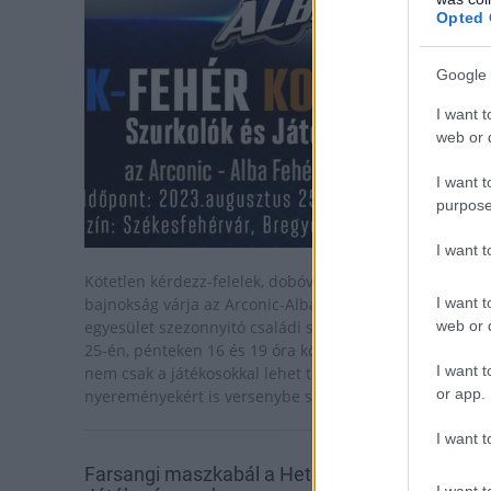
Opted 
Google 
I want t
web or d
I want t
purpose
I want 
Kötetlen kérdezz-felelek, dobóverseny és streetball-
I want t
bajnokság várja az Arconic-Alba Fehérvár szurkolóit az
web or d
egyesület szezonnyitó családi sportnapján, augusztus
25-én, pénteken 16 és 19 óra között. A rendezvényen
I want t
nem csak a játékosokkal lehet találkozni, de értékes
or app.
nyereményekért is versenybe szállhatnak a résztvevők.
I want t
Farsangi maszkabál a Hetedhét
I want t