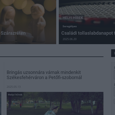
HELYI HÍREK
Seregélyes
–Szárazréten
Családi tollaslabdanapot
2025.06.20
Bringás uzsonnára várnak mindenkit
Székesfehérváron a Petőfi-szobornál
2025.05.13
Helyi hírek