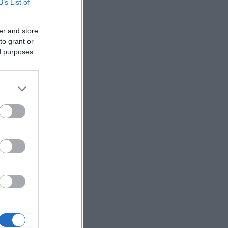
B’s List of
er and store
to grant or
ed purposes