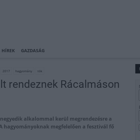
 HÍREK
GAZDASÁG
2017
hagyomány
tök
lt rendeznek Rácalmáson
ennegyedik alkalommal kerül megrendezésre a
 A hagyományoknak megfelelően a fesztivál fő