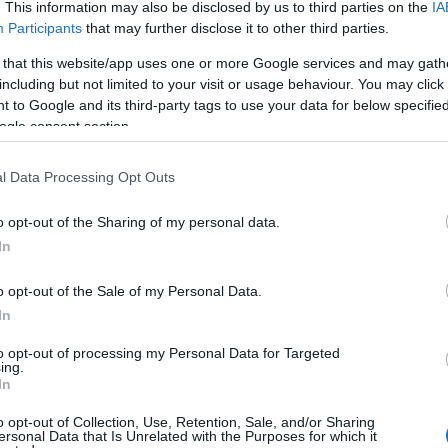
. This information may also be disclosed by us to third parties on the
IA
 nyújtó vidámpark, pónilovaglás, hatalmas légvár,
Participants
that may further disclose it to other third parties.
 a gyerekeket.
 that this website/app uses one or more Google services and may gath
including but not limited to your visit or usage behaviour. You may click 
l.hu
weboldalon tájékozódhat.
 to Google and its third-party tags to use your data for below specifi
ogle consent section.
l Data Processing Opt Outs
ztronómia
2017
hagyomány
tök
o opt-out of the Sharing of my personal data.
In
o opt-out of the Sale of my Personal Data.
In
to opt-out of processing my Personal Data for Targeted
ing.
In
Paks II.: Mit jelent az 5. blokk új
mérföldköve a felülvizsgálat
o opt-out of Collection, Use, Retention, Sale, and/or Sharing
árnyékában?
ersonal Data that Is Unrelated with the Purposes for which it