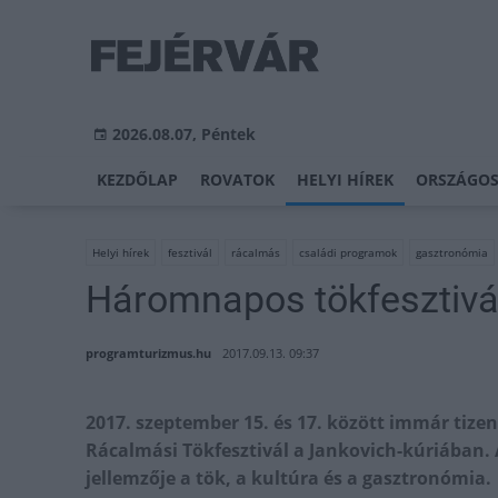
2026.08.07, Péntek
KEZDŐLAP
ROVATOK
HELYI HÍREK
ORSZÁGOS
Helyi hírek
fesztivál
rácalmás
családi programok
gasztronómia
Háromnapos tökfesztivá
programturizmus.hu
2017.09.13. 09:37
2017. szeptember 15. és 17. között immár tiz
Rácalmási Tökfesztivál a Jankovich-kúriában.
jellemzője a tök, a kultúra és a gasztronómia.