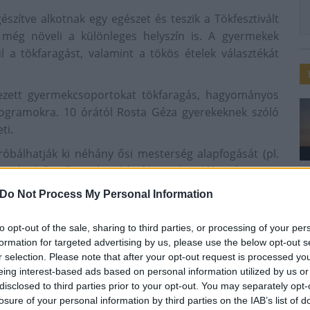
szítve alkotnak egy egészet és teszik a Tökfesztivált
t még növeli a különleges helyszín is. A gyermekek
 a tökfaragást, valamint a tökös ételek választékát
ezett gyermekcsoportokat tökfaragás, hagyományos
ogramokra. 10 órától Rosta Géza gyerekeknek szóló
ti.
óbálhatják ki néhány ősi mesterség alapfogását (pl.
zövés, bőrművesség), készíthetnek töklámpást vagy
ökbe. Aki szeretné, kisütheti a saját maga formázta
Do Not Process My Personal Information
to opt-out of the sale, sharing to third parties, or processing of your per
t apró ajándékkal jutalmazzák, ezt és az elkészített
formation for targeted advertising by us, please use the below opt-out s
r selection. Please note that after your opt-out request is processed y
, töklámpás készítéssel, tökfaragással, hagyományos
eing interest-based ads based on personal information utilized by us or
disclosed to third parties prior to your opt-out. You may separately opt-
korongozás, gyertyaöntés, stb.), játszóházzal,
losure of your personal information by third parties on the IAB’s list of
ák a látogatókat