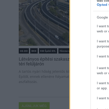
was col
Opted 
Google 
I want t
web or d
I want t
purpose
HE-DO
BKK
KM Építő Kft.
Főmterv Mérnöki Tervező Zrt.
I want 
Látványos építési szakasz indult be a Flórián
téri felüljárón
I want t
A tartós nyári hőség jelentős kihívás elé állítja a KM
web or d
Építőt, ennek ellenére folyamatosan halad az
aszfaltozás.
I want t
or app.
I want t
AJÁNLJUK MÉG