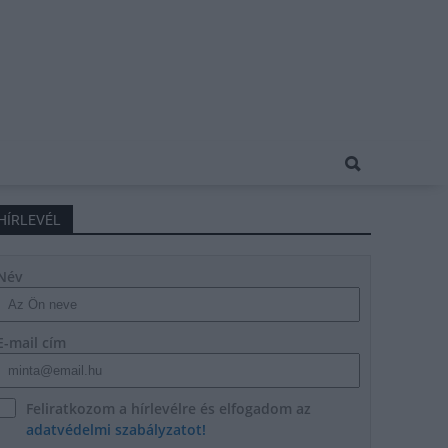
HÍRLEVÉL
Név
E-mail cím
Feliratkozom a hírlevélre és elfogadom az
adatvédelmi szabályzatot!