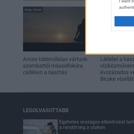
I want t
authenti
Helyi hírek
Helyi hírek
Amire többmillióan vártunk:
Látlelet a haz
szombattól másodfokúra
víziközművekrő
csökken a riasztás
évszázados v
Bicske vízellá
LEGOLVASOTTABB
Egyhetes országos ellenőrzést tart
a rendőrség a utakon