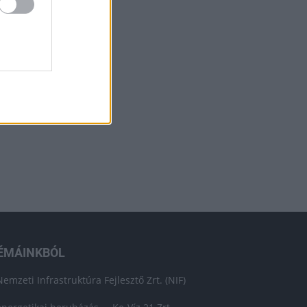
ÉMÁINKBÓL
Nemzeti Infrastruktúra Fejlesztő Zrt. (NIF)