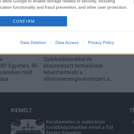
o allow Google to enable storage related to security, including
cation functionality and fraud prevention, and other user protection.
Helyi hírek
CONFIRM
Data Deletion
Data Access
Privacy Policy
ai
Gyárleállításokkal és
l? Egyetlen, fél
átszervezett termeléssel
ezetéken múlt
tehermentesíti a
tása
villamosenergia-rendszert a
STRABAG
KIEMELT
T
Kecskeméten is szakirányú
továbbképzésekkel erősít a Gál
Ferenc Egyetem