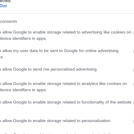
lected.
Out
Elkészült a Liszt Ferenc repülőtér
consents
közelében lévő logisztikai bázis út-
és közműhálózatának fejlesztése
o allow Google to enable storage related to advertising like cookies on
evice identifiers in apps.
Látlelet a hazai víziközművekről?
o allow my user data to be sent to Google for online advertising
Egyetlen, fél évszázados
s.
vezetéken múlt Bicske vízellátása
to allow Google to send me personalized advertising.
Épített öröksége megújításával is
o allow Google to enable storage related to analytics like cookies on
készül Mohács a csata ötszázadik
evice identifiers in apps.
évfordulójára
o allow Google to enable storage related to functionality of the website
o allow Google to enable storage related to personalization.