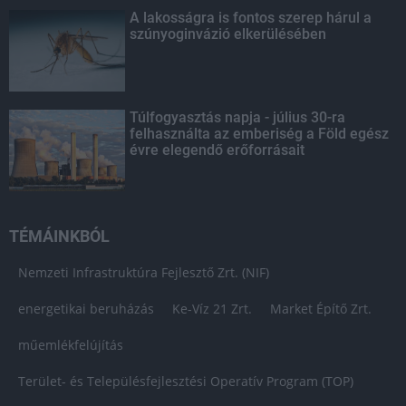
A lakosságra is fontos szerep hárul a
szúnyoginvázió elkerülésében
Túlfogyasztás napja - július 30-ra
felhasználta az emberiség a Föld egész
évre elegendő erőforrásait
TÉMÁINKBÓL
Nemzeti Infrastruktúra Fejlesztő Zrt. (NIF)
energetikai beruházás
Ke-Víz 21 Zrt.
Market Építő Zrt.
műemlékfelújítás
Terület- és Településfejlesztési Operatív Program (TOP)