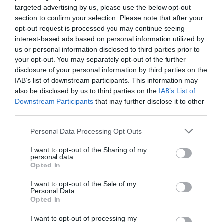
A tengerfenék alatt négy óriáskábellel
targeted advertising by us, please use the below opt-out
kötik össze Spanyolország és
section to confirm your selection. Please note that after your
Franciaország villamosenergia-
hálózatát
opt-out request is processed you may continue seeing
interest-based ads based on personal information utilized by
us or personal information disclosed to third parties prior to
your opt-out. You may separately opt-out of the further
disclosure of your personal information by third parties on the
IAB’s list of downstream participants. This information may
AJÁNLJUK MÉG
also be disclosed by us to third parties on the
IAB’s List of
Downstream Participants
that may further disclose it to other
Helyi hírek
third parties.
Please note that this website/app uses one or more Google
Personal Data Processing Opt Outs
services and may gather and store information including but
not limited to your visit or usage behaviour. You may click to
I want to opt-out of the Sharing of my
personal data.
grant or deny consent to Google and its third-party tags to
Opted In
use your data for below specified purposes in below Google
consent section.
I want to opt-out of the Sale of my
Velencén ismét a jazzé lesz a főszerep: folytatódik a
Personal Data.
Opted In
Mézesvölgyi Nyár
I want to opt-out of processing my