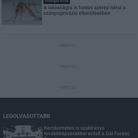
Országos hírek
A lakosságra is fontos szerep hárul a
szúnyoginvázió elkerülésében
HIRDETÉS
HIRDETÉS
HIRDETÉS
LEGOLVASOTTABB
Kecskeméten is szakirányú
továbbképzésekkel erősít a Gál Ferenc