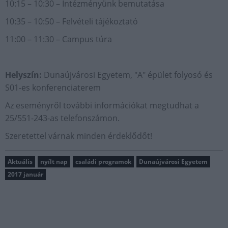
10:15 – 10:30 – Intézményünk bemutatása
10:35 – 10:50 – Felvételi tájékoztató
11:00 – 11:30 – Campus túra
Helyszín:
Dunaújvárosi Egyetem, "A" épület folyosó és
S01-es konferenciaterem
Az eseményről további információkat megtudhat a
25/551-243-as telefonszámon.
Szeretettel várnak minden érdeklődőt!
Aktuális
nyílt nap
családi programok
Dunaújvárosi Egyetem
2017 január