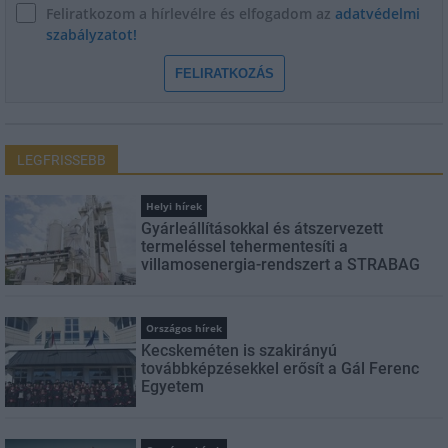
Feliratkozom a hírlevélre és elfogadom az
adatvédelmi
szabályzatot!
FELIRATKOZÁS
LEGFRISSEBB
Helyi hírek
Gyárleállításokkal és átszervezett
termeléssel tehermentesíti a
villamosenergia-rendszert a STRABAG
Országos hírek
Kecskeméten is szakirányú
továbbképzésekkel erősít a Gál Ferenc
Egyetem