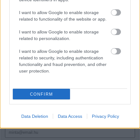
I want to allow Google to enable storage
related to functionality of the website or app.
Kastélyok múltja és történetei elevenednek meg Fejér
I want to allow Google to enable storage
vármegyében
related to personalization.
I want to allow Google to enable storage
related to security, including authentication
functionality and fraud prevention, and other
user protection.
HÍRLEVÉL
CONFIRM
Név
Data Deletion
Data Access
Privacy Policy
E-mail cím