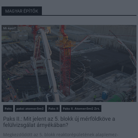
MAGYAR ÉPÍTŐK
Mi épül?
Paks
paksi atomerőmű
Paks II
Paks II. Atomerőmű Zrt.
Paks II.: Mit jelent az 5. blokk új mérföldköve a
felülvizsgálat árnyékában?
Megkezdődött az 5. blokk reaktorépületének alaplemez-