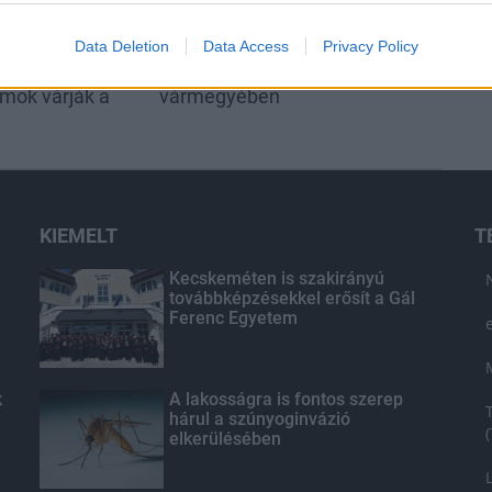
t ünnepel
Kastélyok múltja és történetei
Data Deletion
Data Access
Privacy Policy
koncertek és
elevenednek meg Fejér
amok várják a
vármegyében
KIEMELT
T
Kecskeméten is szakirányú
továbbképzésekkel erősít a Gál
Ferenc Egyetem
k
A lakosságra is fontos szerep
hárul a szúnyoginvázió
elkerülésében