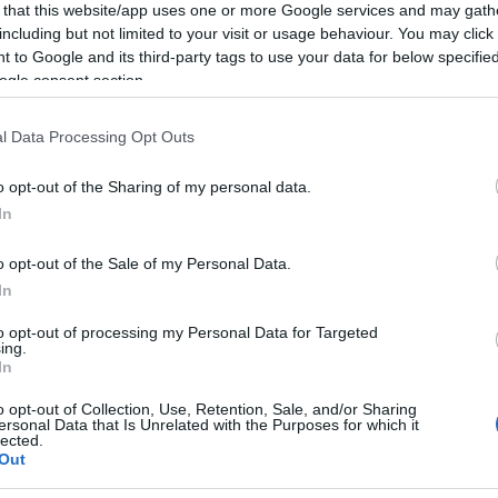
 that this website/app uses one or more Google services and may gath
including but not limited to your visit or usage behaviour. You may click 
 to Google and its third-party tags to use your data for below specifi
Bud Spencer és Terence Hill Rajongói Fesztivál
ogle consent section.
l Data Processing Opt Outs
o opt-out of the Sharing of my personal data.
In
o opt-out of the Sale of my Personal Data.
Paks II.: Mit jelent az 5. blokk új
mérföldköve a felülvizsgálat
In
árnyékában?
to opt-out of processing my Personal Data for Targeted
ing.
In
Elkészült a Liszt Ferenc repülőtér
közelében lévő logisztikai bázis út-
o opt-out of Collection, Use, Retention, Sale, and/or Sharing
ersonal Data that Is Unrelated with the Purposes for which it
és közműhálózatának fejlesztése
lected.
Out