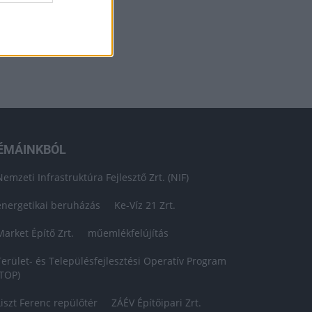
ÉMÁINKBÓL
Nemzeti Infrastruktúra Fejlesztő Zrt. (NIF)
energetikai beruházás
Ke-Víz 21 Zrt.
Market Építő Zrt.
műemlékfelújítás
Terület- és Településfejlesztési Operatív Program
(TOP)
Liszt Ferenc repülőtér
ZÁÉV Építőipari Zrt.