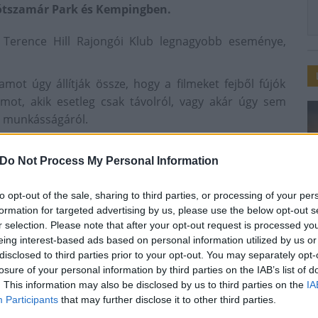
Drótszamár Park és Kempingben.
 Terence Hill Rajongói Klub legnagyobb eseménye,
mot úgy állítják össze, hogy a filmeket fejből fújók
amot, akik esetleg csak távolról, vagy akár úgy sem
és munkásságáról.
orosztály számára, külön gondolva a legkisebbekre is!
cs durvaság, nincs korhatáros tartalom, viszont van
Do Not Process My Personal Information
m és szerelem!
to opt-out of the sale, sharing to third parties, or processing of your per
formation for targeted advertising by us, please use the below opt-out s
r selection. Please note that after your opt-out request is processed y
eing interest-based ads based on personal information utilized by us or
disclosed to third parties prior to your opt-out. You may separately opt-
losure of your personal information by third parties on the IAB’s list of
. This information may also be disclosed by us to third parties on the
IA
Participants
that may further disclose it to other third parties.