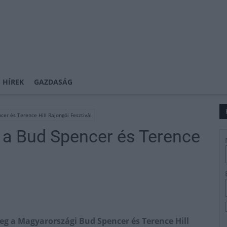
 HÍREK
GAZDASÁG
cer és Terence Hill Rajongói Fesztivál
 a Bud Spencer és Terence
g a Magyarországi Bud Spencer és Terence Hill