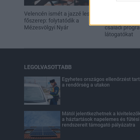
Velencén ismét a jazzé lesz a
Négy napon á
főszerep: folytatódik a
Martonvásár: 
Mézesvölgyi Nyár
családi progr
látogatókat
LEGOLVASOTTABB
Egyhetes országos ellenőrzést tart
a rendőrség a utakon
Mától jelentkezhetnek a kivitelező
a háztartások napelemes és fűtési
rendszereit támogató pályázatra