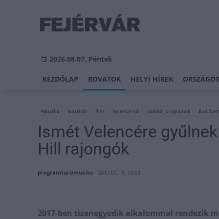
2026.08.07, Péntek
KEZDŐLAP
ROVATOK
HELYI HÍREK
ORSZÁGOS
Aktuális
fesztivál
film
Velencei-tó
családi programok
Bud Spen
Ismét Velencére gyűlnek
Hill rajongók
programturizmus.hu
2017.07.19. 15:03
2017-ben tizenegyedik alkalommal rendezik me