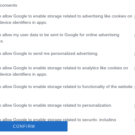
Látlelet a hazai víziközművekről?
consents
Egyetlen, fél évszázados
vezetéken múlt Bicske vízellátása
o allow Google to enable storage related to advertising like cookies on
evice identifiers in apps.
o allow my user data to be sent to Google for online advertising
Épített öröksége megújításával is
s.
készül Mohács a csata ötszázadik
évfordulójára
to allow Google to send me personalized advertising.
o allow Google to enable storage related to analytics like cookies on
evice identifiers in apps.
o allow Google to enable storage related to functionality of the website
Helyi hírek
o allow Google to enable storage related to personalization.
o allow Google to enable storage related to security, including
cation functionality and fraud prevention, and other user protection.
CONFIRM