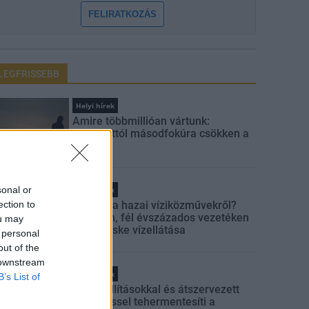
FELIRATKOZÁS
LEGFRISSEBB
Helyi hírek
Amire többmillióan vártunk:
szombattól másodfokúra csökken a
riasztás
sonal or
Helyi hírek
ection to
Látlelet a hazai víziközművekről?
Egyetlen, fél évszázados vezetéken
ou may
múlt Bicske vízellátása
 personal
out of the
 downstream
Helyi hírek
B’s List of
Gyárleállításokkal és átszervezett
termeléssel tehermentesíti a