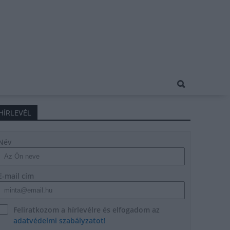
HÍRLEVÉL
Név
E-mail cím
Feliratkozom a hírlevélre és elfogadom az
adatvédelmi szabályzatot!