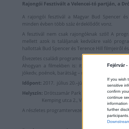
Rajongói Fesztivált a Velencei-tó partján, a 
A rajongói fesztivál a Magyar Bud Spencer és
minden évben több száz érdeklődőt vonz.
A fesztivál nem csak rajongóknak szól! A progra
mellett azok is találjanak kedvükre való progr
hallottak Bud Spencer és Terence Hill filmjeiről 
Élvezetes családi programokat kínálnak minden k
Ahogyan a filmekben is: itt nincs erőszak, nin
Fejérvár -
jókedv, poénok, barátság – napfény, tenger, örö
If you wish 
Időpont:
2017. július 20.–július 23.
sensitive in
confirm you
Helyszín:
Drótszamár Park és Kemping
continue se
Kemping utca 2., Velence 2481
information 
further disc
A részletes programtervezet
itt
található.
participants
Downstream 