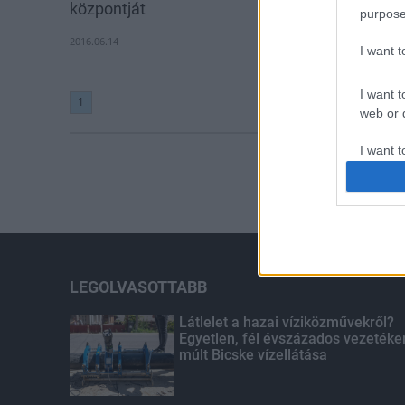
központját
purpose
2016.06.14
I want 
I want t
1
web or d
I want t
or app.
I want t
I want t
authenti
LEGOLVASOTTABB
Látlelet a hazai víziközművekről?
Egyetlen, fél évszázados vezetéke
múlt Bicske vízellátása