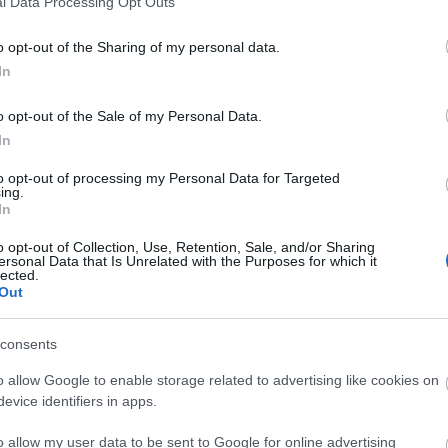
l Data Processing Opt Outs
ingatlant a Fejér Megyei Kormányhivatalnak, a kivitelező
pedig megkezdi a felújítását. A mintegy 1,2 milliárd
o opt-out of the Sharing of my personal data.
forint értékű beruházás után ide fog költözni a járási
In
hivatal hét szervezeti egysége.
o opt-out of the Sale of my Personal Data.
In
Több évtizedes vágya válhatott valóra a Varga-
csatorna mentén közlekedőknek
to opt-out of processing my Personal Data for Targeted
ing.
In
2016.12.22
A megújult Varga-csatorna hivatalos műszaki átadására
o opt-out of Collection, Use, Retention, Sale, and/or Sharing
december 20-án került sor. A felújított területet
ersonal Data that Is Unrelated with the Purposes for which it
lected.
karácsonyra már a gyalogosok és az autósok is
Out
szabadon használhatják.
consents
Átadták a kosárszövetség új edzőközpontját
o allow Google to enable storage related to advertising like cookies on
Székesfehérváron
evice identifiers in apps.
2016.04.29
o allow my user data to be sent to Google for online advertising