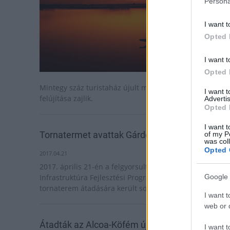
Persona
I want t
Opted 
I want t
Opted 
Mintegy száz turistaház újult meg és további ötven
I want 
felújítása zajlik.
Advertis
Opted 
I want t
Tornatermet avattak Gárdonyban
of my P
was col
Opted 
2017.04.21
2017. április 21-én a felgyorsult Nemzeti Köznevelési
Infrastruktúra Fejlesztési Program keretében új
Google 
tornaterem átadására került sor Gárdonyban.
I want t
web or d
Átadták az Alcoa-Köfém új globális szolgáltató
I want t