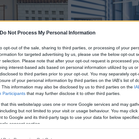
HELYI HÍREK
Székesfehérvár
Do Not Process My Personal Information
Átadták az Alba-Zöchling 
2020.10.05
to opt-out of the sale, sharing to third parties, or processing of your per
formation for targeted advertising by us, please use the below opt-out s
r selection. Please note that after your opt-out request is processed y
eing interest-based ads based on personal information utilized by us or
disclosed to third parties prior to your opt-out. You may separately opt-
losure of your personal information by third parties on the IAB’s list of
Még az idén átadhatják a teljesen felújított
. This information may also be disclosed by us to third parties on the
IA
dunaújvárosi SZTK épületet
Participants
that may further disclose it to other third parties.
 that this website/app uses one or more Google services and may gath
2018.01.04
including but not limited to your visit or usage behaviour. You may click 
A baloldal eladta, a Fidesz visszavette, kitakarította, a
 to Google and its third-party tags to use your data for below specifi
Modern Városok Program keretében pedig felújítják az
ogle consent section.
egykori zöld SZTK épületét – így fogalmazott Cserna
Gábor polgármester a mai sajtótájékoztatón. amelynek
az volt az apropója, hogy az önkormányzat átadta az