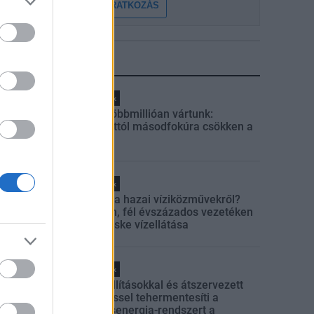
FELIRATKOZÁS
LEGFRISSEBB
Helyi hírek
Amire többmillióan vártunk:
szombattól másodfokúra csökken a
riasztás
Helyi hírek
Látlelet a hazai víziközművekről?
Egyetlen, fél évszázados vezetéken
múlt Bicske vízellátása
Helyi hírek
Gyárleállításokkal és átszervezett
termeléssel tehermentesíti a
villamosenergia-rendszert a