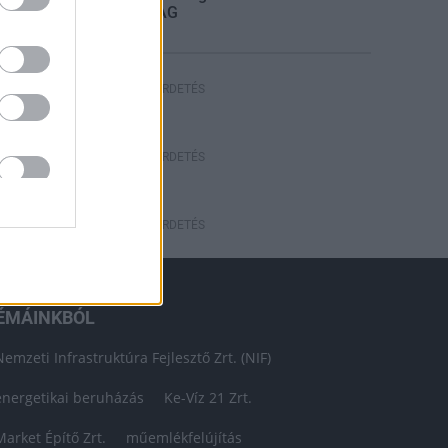
STRABAG
HIRDETÉS
HIRDETÉS
HIRDETÉS
ÉMÁINKBÓL
Nemzeti Infrastruktúra Fejlesztő Zrt. (NIF)
energetikai beruházás
Ke-Víz 21 Zrt.
Market Építő Zrt.
műemlékfelújítás