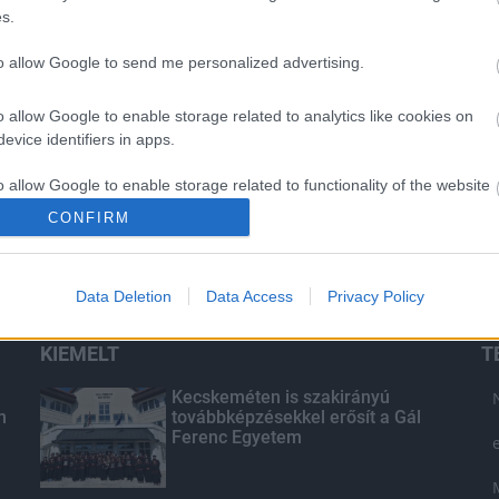
Átadták csütörtökön a Magyar Kosárlabdázók Országos
s.
Szövetsége (MKOSZ) új
edzőközpontját Székesfehérváron.
to allow Google to send me personalized advertising.
o allow Google to enable storage related to analytics like cookies on
evice identifiers in apps.
o allow Google to enable storage related to functionality of the website
CONFIRM
o allow Google to enable storage related to personalization.
Data Deletion
Data Access
Privacy Policy
o allow Google to enable storage related to security, including
cation functionality and fraud prevention, and other user protection.
KIEMELT
T
Kecskeméten is szakirányú
n
továbbképzésekkel erősít a Gál
Ferenc Egyetem