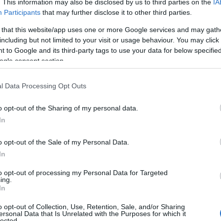
. This information may also be disclosed by us to third parties on the
IA
Participants
that may further disclose it to other third parties.
 that this website/app uses one or more Google services and may gath
including but not limited to your visit or usage behaviour. You may click 
 to Google and its third-party tags to use your data for below specifi
ogle consent section.
l Data Processing Opt Outs
o opt-out of the Sharing of my personal data.
In
o opt-out of the Sale of my Personal Data.
In
to opt-out of processing my Personal Data for Targeted
ing.
In
o opt-out of Collection, Use, Retention, Sale, and/or Sharing
ersonal Data that Is Unrelated with the Purposes for which it
lected.