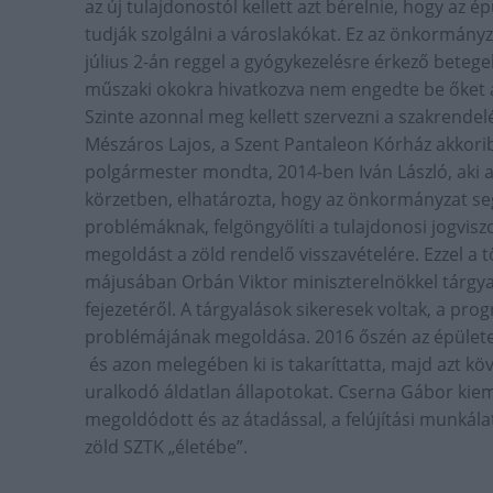
az új tulajdonostól kellett azt bérelnie, hogy a
tudják szolgálni a városlakókat. Ez az önkormányza
július 2-án reggel a gyógykezelésre érkező betegek
műszaki okokra hivatkozva nem engedte be őket a
Szinte azonnal meg kellett szervezni a szakrendel
Mészáros Lajos, a Szent Pantaleon Kórház akkorib
polgármester mondta, 2014-ben Iván László, aki ak
körzetben, elhatározta, hogy az önkormányzat seg
problémáknak, felgöngyölíti a tulajdonosi jogvisz
megoldást a zöld rendelő visszavételére. Ezzel a 
májusában Orbán Viktor miniszterelnökkel tárgy
fejezetéről. A tárgyalások sikeresek voltak, a pro
problémájának megoldása. 2016 őszén az épület
és azon melegében ki is takaríttatta, majd azt kö
uralkodó áldatlan állapotokat. Cserna Gábor kiem
megoldódott és az átadással, a felújítási munkála
zöld SZTK „életébe”.