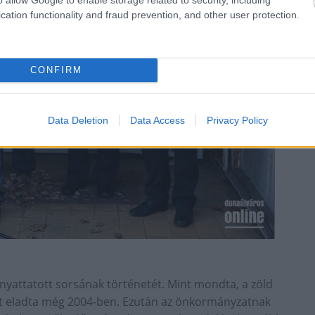
cation functionality and fraud prevention, and other user protection.
CONFIRM
Data Deletion
Data Access
Privacy Policy
nyattatott sorsának történetét. Mint mondta, a zöld
tért eladta még 2004-ben. Ezután az önkormányzatnak