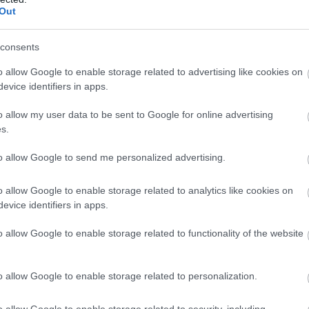
Out
consents
o allow Google to enable storage related to advertising like cookies on
evice identifiers in apps.
viselője szintén történelmi mérföldkőnek nevezte a
tt egyszerűbb, gyorsabb és ügyfélbarát közigazgatási
o allow my user data to be sent to Google for online advertising
 is szólt, hogy a választókerülethez tartozó mintegy
s.
elent az ügyintézés, egy modern, korszerű
k az ügyeiket.
to allow Google to send me personalized advertising.
o allow Google to enable storage related to analytics like cookies on
evice identifiers in apps.
o allow Google to enable storage related to functionality of the website
o allow Google to enable storage related to personalization.
o allow Google to enable storage related to security, including