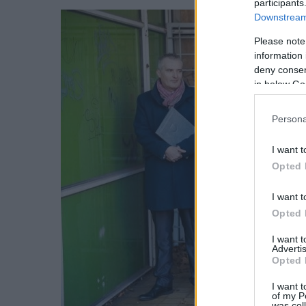
participants
Downstream 
Please note
information 
deny consent
in below Go
Persona
I want t
Opted 
I want t
Opted 
I want 
Advertis
Opted 
I want t
of my P
was col