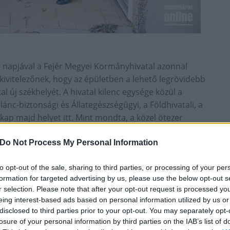
el napjával a Fejér Megyei Kormányhivatal azonnal
t kivitelezőnek, hogy az épületben a lehető legrövidebb
al új székhelyét. A hivatal kilenc egysége közül a
lánc-biztonsági és Állategészségügyi, a Földhivatali, a
kap majd helyet itt. Mint mondta, a közel ötezer
134 hivatali dolgozó szolgálja majd ki az ügyfeleket.
vó rendszerrel ellátott ügyfélszolgálati helyek lesznek,
Do Not Process My Personal Information
irattár és több 10-15 fős tárgyalóterem, valamint egy
to opt-out of the sale, sharing to third parties, or processing of your per
s kialakítanak. A kormánymegbízott kiemelte, hogy az
formation for targeted advertising by us, please use the below opt-out s
hazai és uniós forrásból áll össze. Dr. Simon László
r selection. Please note that after your opt-out request is processed y
 Lajosnak és dr. Galambos Dénesnek a zöld SZTK
eing interest-based ads based on personal information utilized by us or
disclosed to third parties prior to your opt-out. You may separately opt-
losure of your personal information by third parties on the IAB’s list of