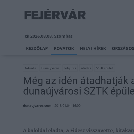
2026.08.08, Szombat
KEZDŐLAP
ROVATOK
HELYI HÍREK
ORSZÁGOS
Aktuális
Dunaújváros
felújítás
átadás
SZTK épület
Még az idén átadhatják a 
dunaújvárosi SZTK épüle
dunaujvaros.com
2018.01.04. 16:00
A baloldal eladta, a Fidesz visszavette, kitak