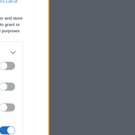
B’s List of
er and store
to grant or
ed purposes