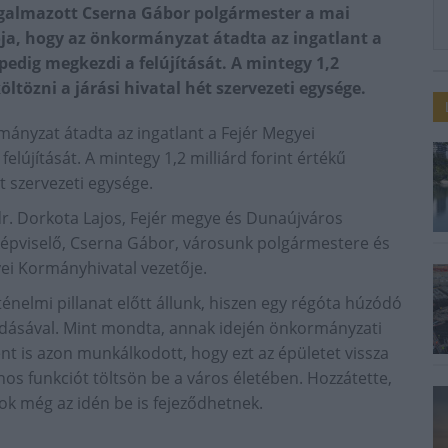
 fogalmazott Cserna Gábor polgármester a mai
ója, hogy az önkormányzat átadta az ingatlant a
pedig megkezdi a felújítását. A mintegy 1,2
öltözni a járási hivatal hét szervezeti egysége.
mányzat átadta az ingatlant a Fejér Megyei
elújítását. A mintegy 1,2 milliárd forint értékű
ét szervezeti egysége.
t dr. Dorkota Lajos, Fejér megye és Dunaújváros
képviselő, Cserna Gábor, városunk polgármestere és
ei Kormányhivatal vezetője.
énelmi pillanat előtt állunk, hiszen egy régóta húzódó
adásával. Mint mondta, annak idején önkormányzati
 is azon munkálkodott, hogy ezt az épületet vissza
nos funkciót töltsön be a város életében. Hozzátette,
atok még az idén be is fejeződhetnek.