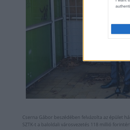
authenti
Cserna Gábor beszédében felvázolta az épület há
SZTK-t a baloldali városvezetés 118 millió forin