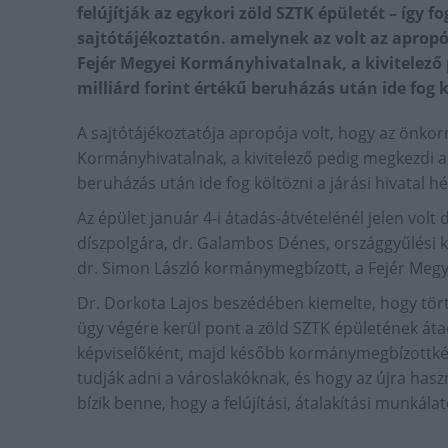
felújítják az egykori zöld SZTK épületét – így
sajtótájékoztatón. amelynek az volt az aprop
Fejér Megyei Kormányhivatalnak, a kivitelező 
milliárd forint értékű beruházás után ide fog k
A sajtótájékoztatója apropója volt, hogy az önkor
Kormányhivatalnak, a kivitelező pedig megkezdi a f
beruházás után ide fog költözni a járási hivatal h
Az épület január 4-i átadás-átvételénél jelen vol
díszpolgára, dr. Galambos Dénes, országgyűlési 
dr. Simon László kormánymegbízott, a Fejér Megy
Dr. Dorkota Lajos beszédében kiemelte, hogy tört
ügy végére kerül pont a zöld SZTK épületének át
képviselőként, majd később kormánymegbízottként
tudják adni a városlakóknak, és hogy az újra hasz
bízik benne, hogy a felújítási, átalakítási munkál