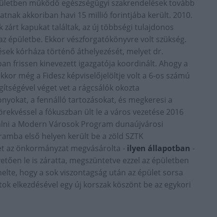
z épületben működő egészségügyi szakrendelések tovább
tnak akkoriban havi 15 millió forintjába került. 2010.
 zárt kapukat találtak, az új többségi tulajdonos
z épületbe. Ekkor vészforgatókönyvre volt szükség.
ések kórháza történő áthelyezését, melyet dr.
an frissen kinevezett igazgatója koordinált. Ahogy a
kor még a Fidesz képviselőjelöltje volt a 6-os számú
ítségével véget vet a rágcsálók okozta
onyokat, a fennálló tartozásokat, és megkeresi a
törekvéssel a fókuszban ült le a város vezetése 2016
alni a Modern Városok Program dunaújvárosi
gramba első helyen került be a zöld SZTK
et az önkormányzat megvásárolta -
ilyen állapotban
-
vetően le is záratta, megszüntetve ezzel az épületben
elte, hogy a sok viszontagság után az épület sorsa
tok elkezdésével egy új korszak köszönt be az egykori