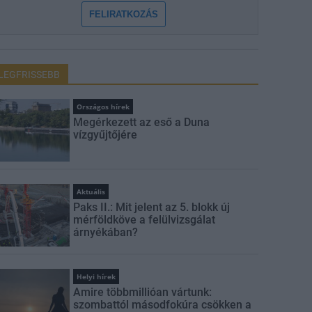
FELIRATKOZÁS
LEGFRISSEBB
Országos hírek
Megérkezett az eső a Duna
vízgyűjtőjére
Aktuális
Paks II.: Mit jelent az 5. blokk új
mérföldköve a felülvizsgálat
árnyékában?
Helyi hírek
Amire többmillióan vártunk:
szombattól másodfokúra csökken a