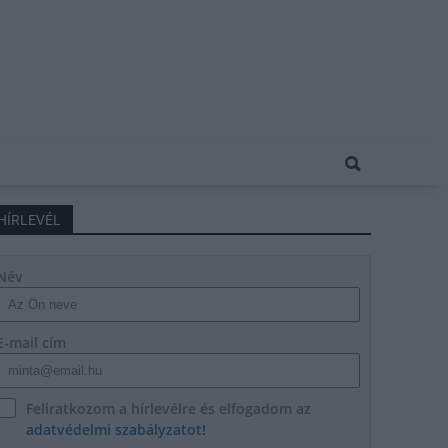
HÍRLEVÉL
Név
E-mail cím
Feliratkozom a hírlevélre és elfogadom az
adatvédelmi szabályzatot!