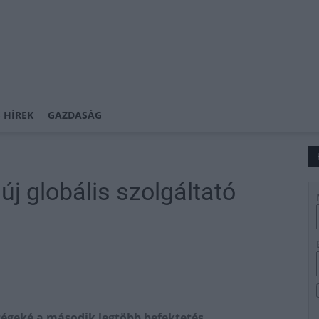
 HÍREK
GAZDASÁG
j globális szolgáltató
égeké a második legtöbb befektetés