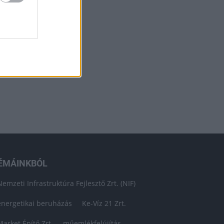
ÉMÁINKBÓL
Nemzeti Infrastruktúra Fejlesztő Zrt. (NIF)
energetikai beruházás
Ke-Víz 21 Zrt.
Market Építő Zrt.
műemlékfelújítás