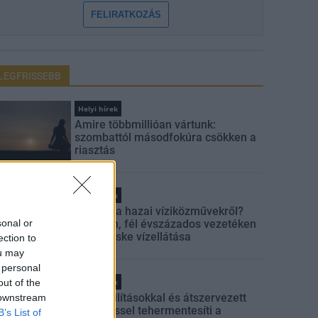
FELIRATKOZÁS
LEGFRISSEBB
Helyi hírek
Amire többmillióan vártunk:
szombattól másodfokúra csökken a
riasztás
Helyi hírek
Látlelet a hazai víziközművekről?
sonal or
Egyetlen, fél évszázados vezetéken
múlt Bicske vízellátása
ection to
ou may
 personal
out of the
Helyi hírek
Gyárleállításokkal és átszervezett
 downstream
termeléssel tehermentesíti a
B’s List of