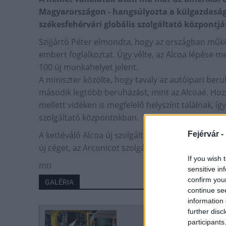
Magyarországon - hangsúlyozta a külgazdasági
székesfehérvári globális szolgáltató központ
Szijjártó Péter elmondta, hogy az országban műk
embert foglalkoztat. Úgy vélte, az Alcoa lépése 
100 új munkahelyet jelent.
A miniszter közölte, hogy tavaly az autóipari ber
második legtöbb beruházást, mint az Alcoaé. Hozz
mellett vidéken is megfelelő helyszínt találnak,
szolgáltató központokban.
Fejérvár -
A kettéváló Alcoa új szolgáltató központját 350 mil
új céget, az Arconicot szolgálják majd ki.
If you wish 
mti
sensitive in
confirm you
GALÉRIA
continue se
information 
further disc
participants