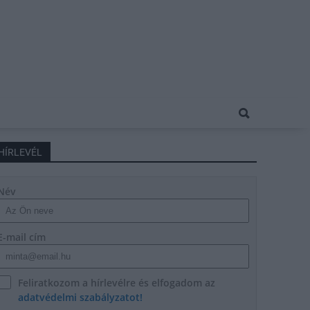
HÍRLEVÉL
Név
E-mail cím
Feliratkozom a hírlevélre és elfogadom az
adatvédelmi szabályzatot!