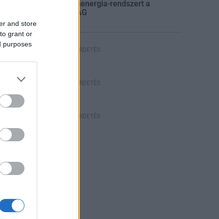
villamosenergia-rendszert a
STRABAG
er and store
to grant or
ed purposes
HIRDETÉS
HIRDETÉS
HIRDETÉS