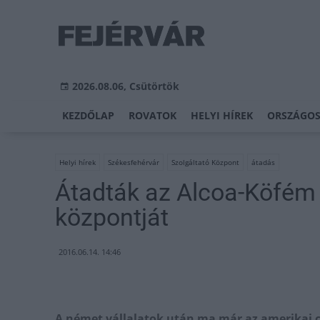
2026.08.06, Csütörtök
KEZDŐLAP
ROVATOK
HELYI HÍREK
ORSZÁGOS
Helyi hírek
Székesfehérvár
Szolgáltató Központ
átadás
Átadták az Alcoa-Köfém ú
központját
2016.06.14. 14:46
A német vállalatok után ma már az amerikai c