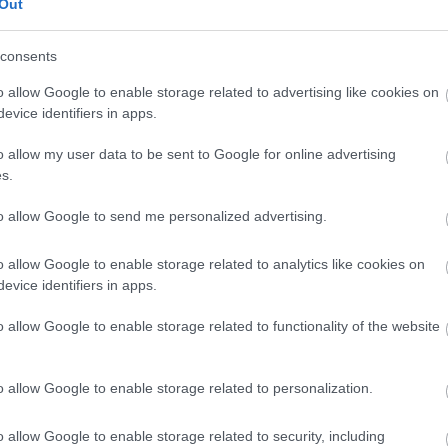
Out
Elkészült a Liszt Ferenc repülőtér
közelében lévő logisztikai bázis út-
és közműhálózatának fejlesztése
consents
o allow Google to enable storage related to advertising like cookies on
evice identifiers in apps.
Látlelet a hazai víziközművekről?
Egyetlen, fél évszázados
o allow my user data to be sent to Google for online advertising
vezetéken múlt Bicske vízellátása
s.
to allow Google to send me personalized advertising.
Épített öröksége megújításával is
készül Mohács a csata ötszázadik
o allow Google to enable storage related to analytics like cookies on
évfordulójára
evice identifiers in apps.
o allow Google to enable storage related to functionality of the website
o allow Google to enable storage related to personalization.
o allow Google to enable storage related to security, including
Helyi hírek