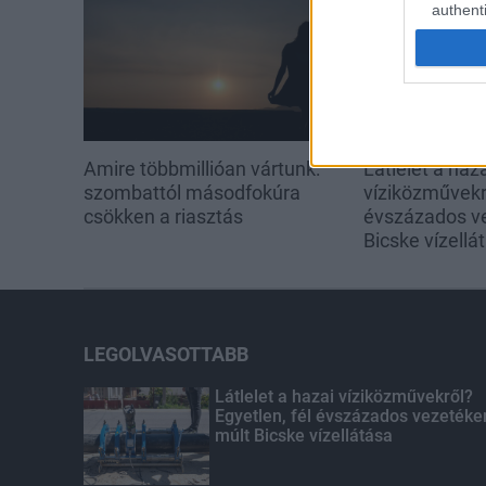
authenti
Amire többmillióan vártunk:
Látlelet a haz
szombattól másodfokúra
víziközművekrő
csökken a riasztás
évszázados v
Bicske vízellá
LEGOLVASOTTABB
Látlelet a hazai víziközművekről?
Egyetlen, fél évszázados vezetéke
múlt Bicske vízellátása