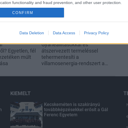
cation functionality and fraud prevention, and other user protection.
CONFIRM
Data Deletion
Data Access
Privacy Policy
ai
Gyárleállításokkal és
l? Egyetlen, fél
átszervezett termeléssel
ezetéken múlt
tehermentesíti a
tása
villamosenergia-rendszert a
STRABAG
KIEMELT
T
Kecskeméten is szakirányú
n
továbbképzésekkel erősít a Gál
Ferenc Egyetem