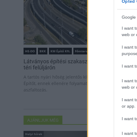
Opted 
Google 
I want t
web or d
I want t
HE-DO
BKK
KM Építő Kft.
Főmterv Mérnöki Tervező Zrt.
purpose
Látványos építési szakasz indult be a Flórián
I want 
téri felüljárón
A tartós nyári hőség jelentős kihívás elé állítja a KM
I want t
Építőt, ennek ellenére folyamatosan halad az
web or d
aszfaltozás.
I want t
or app.
I want t
AJÁNLJUK MÉG
I want t
Helyi hírek
Helyi hírek