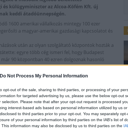
 és külügyminiszter az Alcoa-Köfém Kft. új
jának keddi átadóünnepségén.
ödő 1600 amerikai vállalkozás mintegy 100 ezer
megerősíti a magyar-amerikai gazdasági kapcsolatot és
uházások után az olyan szolgáltató központok hozták a
átette: egyre több cég ismeri fel, hogy Budapest
 így már 90 központban 40 ezren dolgoznak hasonló
Do Not Process My Personal Information
lió forintból alakították ki. A központ régi egységei az
to opt-out of the sale, sharing to third parties, or processing of your per
formation for targeted advertising by us, please use the below opt-out s
r selection. Please note that after your opt-out request is processed y
eing interest-based ads based on personal information utilized by us or
disclosed to third parties prior to your opt-out. You may separately opt-
losure of your personal information by third parties on the IAB’s list of
. This information may also be disclosed by us to third parties on the
IA