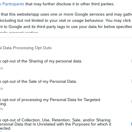
Participants
that may further disclose it to other third parties.
 that this website/app uses one or more Google services and may gath
including but not limited to your visit or usage behaviour. You may click 
 to Google and its third-party tags to use your data for below specifi
ogle consent section.
l Data Processing Opt Outs
o opt-out of the Sharing of my personal data.
In
o opt-out of the Sale of my Personal Data.
In
to opt-out of processing my Personal Data for Targeted
Paks II.: Mit jelent az 5. blokk új
ing.
In
mérföldköve a felülvizsgálat
árnyékában?
o opt-out of Collection, Use, Retention, Sale, and/or Sharing
ersonal Data that Is Unrelated with the Purposes for which it
lected.