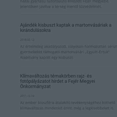
hazai gyártású tűzoltóautó érkezett Fejér megyébe,
jelentősen javítva a térség mentő tűzvédelmét.
Ajándék kisbuszt kaptak a martonvásáriak a
kirándulásokra
2018.02.12
Az értelmileg akadályozott, súlyosan-halmozottan sérül
gyermekeket támogató martonvásári „Együtt-Értük”
Alapítvány kapott egy kisbuszt.
Klímaváltozás témakörben rajz- és
fotópályázatot hirdet a Fejér Megyei
Önkormányzat
2017.12.14
Az ember bioszféra-átalakító tevékenységéhez köthető
klímaváltozás mindenkit érint, még a legkisebbeket is.