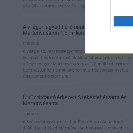
aktuális csatorna csütörtök reggeli műsorában.
A világon egyedülálló neutronkutató labor épül
Martonvásáron 1,8 milliárd forintból
2018.06.08
A világ első, részecskegyorsítón alapuló, optimalizált
kompakt neutronforrást előállító laboratóriuma létesül
a Fejér megyei Martonvásáron, az 1,8 milliárd forintos
beruházáshoz 1,3 milliárd forint uniós forrást nyert a
tulajdonos konzorcium.
Új tűzoltóautó érkezett Székesfehérvárra és
Martonvásárra
2018.04.06
A Székesfehérvárra átadott Rába-Heros Aquadux X-
4000 típusú tűzoltójárművel sorban már a negyedik új,