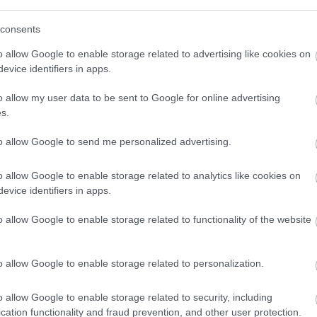
consents
o allow Google to enable storage related to advertising like cookies on
evice identifiers in apps.
Immár ötödik alkalommal rendezik meg Martonvásáron
A magyar népdal napját. A kétnapos esemény
o allow my user data to be sent to Google for online advertising
szeptember 15-16-án lesz, a második napon a visegrádi
s.
országok közös kulturális öröksége áll a középpontban.
to allow Google to send me personalized advertising.
Új tűzoltóautó érkezett Székesfehérvárra és
o allow Google to enable storage related to analytics like cookies on
Martonvásárba
evice identifiers in apps.
2018.04.08
o allow Google to enable storage related to functionality of the website
Aktuális
o allow Google to enable storage related to personalization.
o allow Google to enable storage related to security, including
cation functionality and fraud prevention, and other user protection.