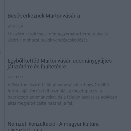
Busók érkeznek Martonvásárra
2018.01.31
Maszkok készítése, a néphagyomány bemutatása is
kíséri a mohácsi busók vendégeskedését.
t
Egyből kettőt! Martonvásári adománygyűjtés
játszótérre és faültetésre
2017.12.11
A "Martonvásárért" Alapítvány vállalja, hogy 2 millió
forint saját forrás felhasználásig megduplázza a
beérkezett adományokat, és a felajánlásokat az adakozó
által megjelölt célra használja fel.
Nemzeti konzultáció - A magyar kultúra
elveszhet, ha a