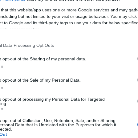
 that this website/app uses one or more Google services and may gath
including but not limited to your visit or usage behaviour. You may click 
Hétfőn délután meghibásodott kettő sorompó
 to Google and its third-party tags to use your data for below specifi
Martonvásár és Kápolnásnyék között, ezért az ilyenkor
ogle consent section.
érvényes biztonsági előírások miatt lassabban
közlekednek a vonatok az útátjárókban.
l Data Processing Opt Outs
o opt-out of the Sharing of my personal data.
A magyar népdal napja ötödször
In
Martonvásáron
2018.08.27
o opt-out of the Sale of my Personal Data.
In
Kultúra
to opt-out of processing my Personal Data for Targeted
ing.
In
o opt-out of Collection, Use, Retention, Sale, and/or Sharing
ersonal Data that Is Unrelated with the Purposes for which it
lected.
Out