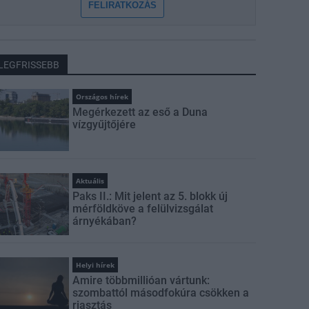
FELIRATKOZÁS
LEGFRISSEBB
Országos hírek
Megérkezett az eső a Duna
vízgyűjtőjére
Aktuális
Paks II.: Mit jelent az 5. blokk új
mérföldköve a felülvizsgálat
árnyékában?
Helyi hírek
Amire többmillióan vártunk:
szombattól másodfokúra csökken a
riasztás