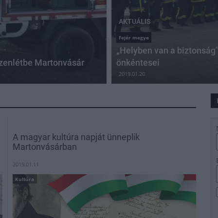
AKTUÁLIS
Fejér megye
„Helyben van a biztonság”
szenlétbe Martonvásár
önkéntesei
2019.01.20
A magyar kultúra napját ünneplik
Martonvásárban
2019.01.11
Kultúra