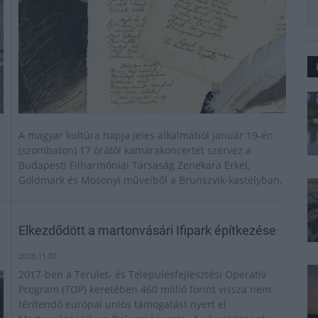
A magyar kultúra napja jeles alkalmából január 19-én
(szombaton) 17 órától kamarakoncertet szervez a
Budapesti Filharmóniai Társaság Zenekara Erkel,
Goldmark és Mosonyi műveiből a Brunszvik-kastélyban.
Elkezdődött a martonvásári Ifipark építkezése
2018.11.07
2017-ben a Terület- és Településfejlesztési Operatív
Program (TOP) keretében 460 millió forint vissza nem
térítendő európai uniós támogatást nyert el