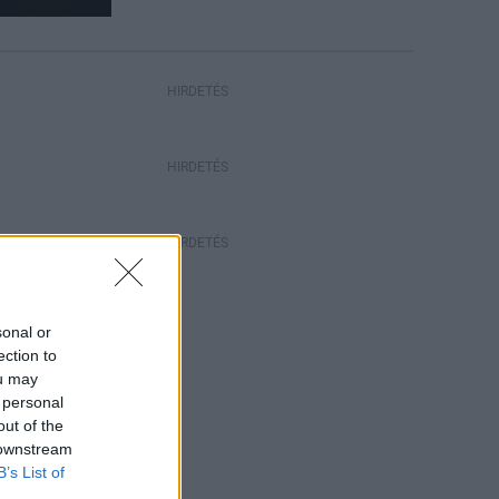
HIRDETÉS
HIRDETÉS
HIRDETÉS
sonal or
ection to
ou may
 personal
out of the
 downstream
B’s List of