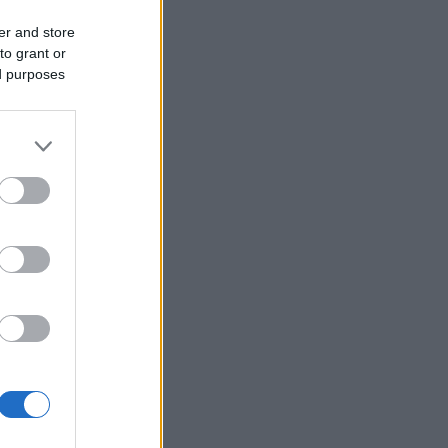
er and store
to grant or
ed purposes