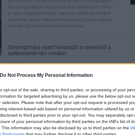
Martonvásár Város Önkormányzata „A városközpont
környezettudatos megújítása Martonvásáron” című
projekt megvalósítására, melynek újabb elemeként
november elején elkezdődtek a Szent László sétány
melletti Ifipark kivitelezési munkálatai.
Sorompóhiba miatt hosszabb a menetidő a
székesfehérvári vonalon
2018.09.24
Aktuális
Do Not Process My Personal Information
to opt-out of the sale, sharing to third parties, or processing of your per
formation for targeted advertising by us, please use the below opt-out s
r selection. Please note that after your opt-out request is processed y
eing interest-based ads based on personal information utilized by us or
disclosed to third parties prior to your opt-out. You may separately opt-
losure of your personal information by third parties on the IAB’s list of
. This information may also be disclosed by us to third parties on the
IA
Participants
that may further disclose it to other third parties.