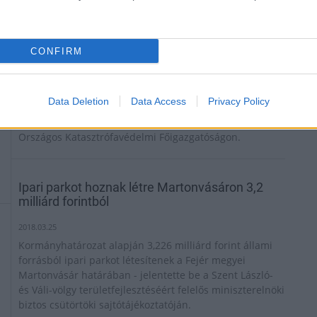
CONFIRM
Data Deletion
Data Access
Privacy Policy
Újabb tíz, hazai gyártású Rába-Heros Aquadux X-4000
típusú tűzoltójárművet adtak át április hatodikán a BM
Országos Katasztrófavédelmi Főigazgatóságon.
Ipari parkot hoznak létre Martonvásáron 3,2
milliárd forintból
2018.03.25
Kormányhatározat alapján 3,226 milliárd forint állami
forrásból ipari parkot létesítenek a Fejér megyei
Martonvásár határában - jelentette be a Szent László-
és Váli-völgy területfejlesztéséért felelős miniszterelnöki
biztos csütörtöki sajtótájékoztatóján.