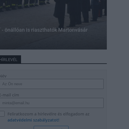
 - önállóan is riaszthatók Martonvásár
HÍRLEVÉL
Név
E-mail cím
Feliratkozom a hírlevélre és elfogadom az
adatvédelmi szabályzatot!