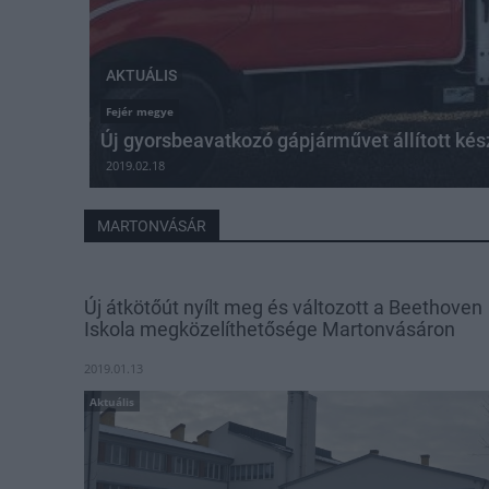
AKTUÁLIS
Fejér megye
Új gyorsbeavatkozó gápjárművet állított ké
2019.02.18
MARTONVÁSÁR
Új átkötőút nyílt meg és változott a Beethoven
Iskola megközelíthetősége Martonvásáron
2019.01.13
Aktuális