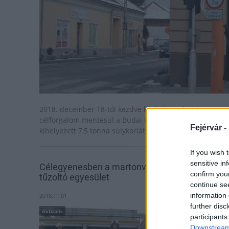
2018. december 18-tól kezdve kizárólag a helyi
célforgalom mentesül a Budai úton (7-es sz. főút)
Fejérvár -
kihelyezett 7,5 tonna súlykorlátozású tilalom alól.
If you wish 
sensitive in
Célegyenesben a martonvásári önkéntes
confirm you
tűzoltó egyesület
continue se
information 
2018.11.01
further disc
Aktuális
participants
Downstream 