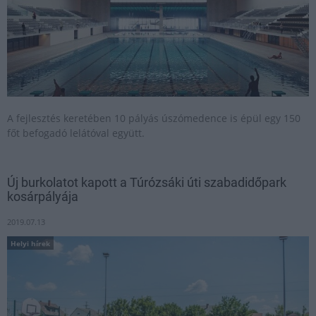
A fejlesztés keretében 10 pályás úszómedence is épül egy 150
főt befogadó lelátóval együtt.
Új burkolatot kapott a Túrózsáki úti szabadidőpark
kosárpályája
2019.07.13
Helyi hírek