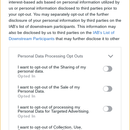
interest-based ads based on personal information utilized by
us or personal information disclosed to third parties prior to
your opt-out. You may separately opt-out of the further
disclosure of your personal information by third parties on the
IAB’s list of downstream participants. This information may
A csarnoképítés mellett a projekthez kapcsolódó jelentős
also be disclosed by us to third parties on the
IAB’s List of
útépítési beruházás is megkezdődött.
Downstream Participants
that may further disclose it to other
third parties.
Please note that this website/app uses one or more Google
Personal Data Processing Opt Outs
Az ország legnagyobb mobildarujának segítségével
services and may gather and store information including but
került a helyére az Alba Aréna több mint 650 tonnás
not limited to your visit or usage behaviour. You may click to
I want to opt-out of the Sharing of my
tartószerkezete
personal data.
grant or deny consent to Google and its third-party tags to
Opted In
use your data for below specified purposes in below Google
2022.11.07
consent section.
I want to opt-out of the Sale of my
Helyi hírek
Personal Data.
Opted In
I want to opt-out of processing my
Personal Data for Targeted Advertising.
Opted In
I want to opt-out of Collection, Use,