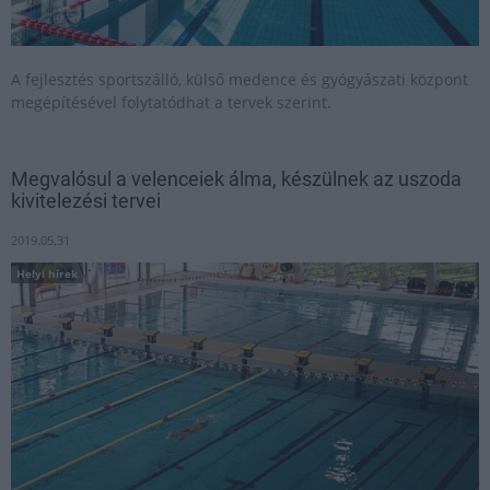
A fejlesztés sportszálló, külső medence és gyógyászati központ
megépítésével folytatódhat a tervek szerint.
Megvalósul a velenceiek álma, készülnek az uszoda
kivitelezési tervei
2019.05.31
Helyi hírek