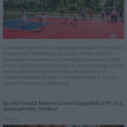
A sportágat népszerűsíti, az egészséget szolgálja a Túrózsáki úti
Szabadidőpark kosárpályája, amely új burkolatot kapott. A
társaságiadó-kedvezmény adta lehetőségből megvalósult több
mint 10 millió forintos fejlesztéshez az önrészt, mintegy 3 millió
forintot Székesfehérvár Önkormányzata biztosította. A
csütörtöki átadáson elhangzott, a Palotavárosban és a Halesz
ligetben folytatódnak a fejlesztések.
Így viszi tovább Makovecz Imre hagyatékát a PFLA új
sportcsarnoka - fotókkal
2019.02.26