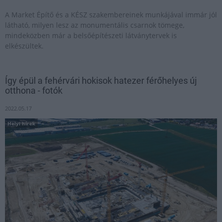
A Market Építő és a KÉSZ szakembereinek munkájával immár jól
látható, milyen lesz az monumentális csarnok tömege,
mindeközben már a belsőépítészeti látványtervek is
elkészültek.
Így épül a fehérvári hokisok hatezer férőhelyes új
otthona - fotók
2022.05.17
Helyi hírek