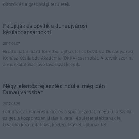
öltözők és a gazdasági területek.
Felújítják és bővítik a dunaújvárosi
kézilabdacsarnokot
2017.09.07
Bruttó hatmilliárd forintból újítják fel és bővítik a Dunaújvárosi
Kohász Kézilabda Akadémia (DKKA) csarnokát. A tervek szerint
a munkálatokat jövő tavasszal kezdik.
Négy jelentős fejlesztés indul el még idén
Dunaújvárosban
2017.05.26
Felújítják az élményfürdőt és a sportuszodát, megújul a Szalki-
sziget, a központban járási hivatali épületet alakítanak ki,
továbbá középületeket, közterületeket újítanak fel.