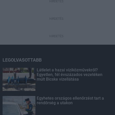
HIRDETÉS
HIRDETÉS
HIRDETÉS
LEGOLVASOTTABB
Látlelet a hazai víziközművekről?
Egyetlen, fél évszázados vezetéken
múlt Bicske vízellátása
Egyhetes országos ellenőrzést tart a
rendőrség a utakon