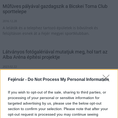
Műfüves pályával gazdagszik a Bicskei Torna Club
sporttelepe
2016.12.28
A lelátók és a telephez tartozó épületek is bővülnek és
felújításon esnek át a Fejér megyei sportklubban.
Látványos fotógalériával mutatjuk meg, hol tart az
Alba Aréna építési projektje
2023.02.22
Helyi hírek
Fejérvár -
Do Not Process My Personal Information
If you wish to opt-out of the sale, sharing to third parties, or
processing of your personal or sensitive information for
targeted advertising by us, please use the below opt-out
section to confirm your selection. Please note that after your
opt-out request is processed you may continue seeing