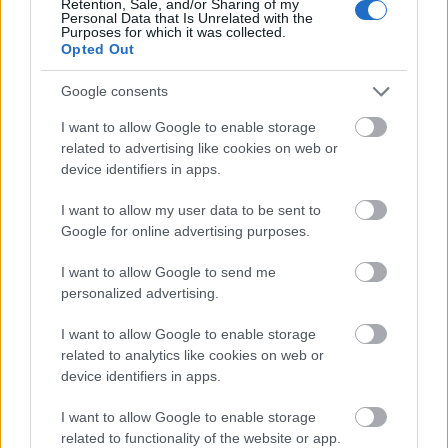
Retention, Sale, and/or Sharing of my
Personal Data that Is Unrelated with the
Purposes for which it was collected.
Opted Out
Google consents
A 60 méter hosszú és 5 méter magas acél rácsos
I want to allow Google to enable storage
tetőszerkezetet 6 nap alatt emelték be a helyére a Market Építő
related to advertising like cookies on web or
Zrt. szakemberei.
device identifiers in apps.
I want to allow my user data to be sent to
Google for online advertising purposes.
Letették az új kajakközpont alapkövét a Velencei-
tónál
I want to allow Google to send me
personalized advertising.
2021.11.25
Helyi hírek
I want to allow Google to enable storage
related to analytics like cookies on web or
device identifiers in apps.
I want to allow Google to enable storage
related to functionality of the website or app.