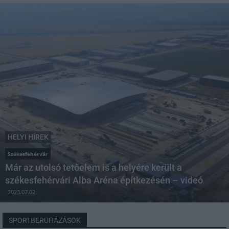
HELYI HÍREK
Székesfehérvár
Már az utolsó tetőelem is a helyére került a
székesfehérvári Alba Aréna építkezésén – videó
2023.07.02
SPORTBERUHÁZÁSOK