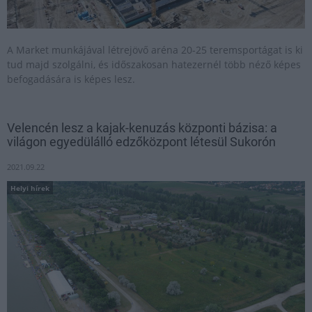
A Market munkájával létrejövő aréna 20-25 teremsportágat is ki
tud majd szolgálni, és időszakosan hatezernél több néző képes
befogadására is képes lesz.
Velencén lesz a kajak-kenuzás központi bázisa: a
világon egyedülálló edzőközpont létesül Sukorón
2021.09.22
Helyi hírek