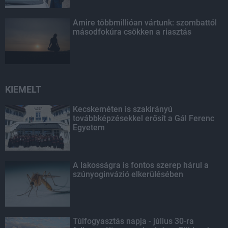
Amire többmillióan vártunk: szombattól
másodfokúra csökken a riasztás
KIEMELT
Kecskeméten is szakirányú
továbbképzésekkel erősít a Gál Ferenc
Egyetem
A lakosságra is fontos szerep hárul a
szúnyoginvázió elkerülésében
Túlfogyasztás napja - július 30-ra