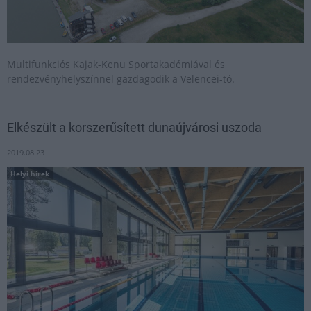
Multifunkciós Kajak-Kenu Sportakadémiával és
rendezvényhelyszínnel gazdagodik a Velencei-tó.
Elkészült a korszerűsített dunaújvárosi uszoda
2019.08.23
Helyi hírek