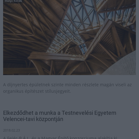
Helyi hírek
A díjnyertes épületnek szinte minden részlete magán viseli az
organikus építészet stílusjegyeit.
Elkezdődhet a munka a Testnevelési Egyetem
Velencei-tavi központján
2018.02.23
A Fejér-B.Á.L. és a Magyar Építő konzorciuma alakítja ki