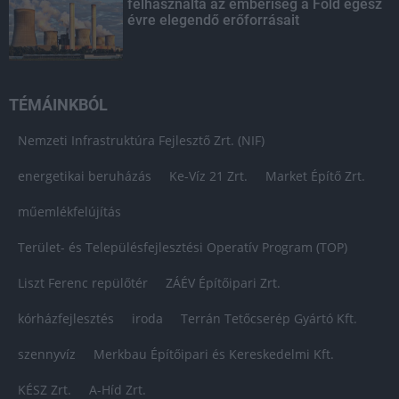
felhasználta az emberiség a Föld egész
évre elegendő erőforrásait
TÉMÁINKBÓL
Nemzeti Infrastruktúra Fejlesztő Zrt. (NIF)
energetikai beruházás
Ke-Víz 21 Zrt.
Market Építő Zrt.
műemlékfelújítás
Terület- és Településfejlesztési Operatív Program (TOP)
Liszt Ferenc repülőtér
ZÁÉV Építőipari Zrt.
kórházfejlesztés
iroda
Terrán Tetőcserép Gyártó Kft.
szennyvíz
Merkbau Építőipari és Kereskedelmi Kft.
KÉSZ Zrt.
A-Híd Zrt.