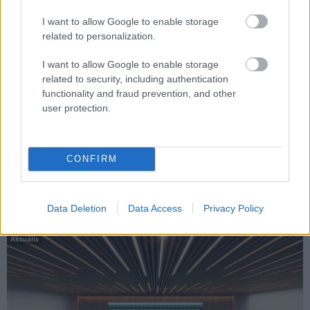
I want to allow Google to enable storage
related to personalization.
I want to allow Google to enable storage
related to security, including authentication
functionality and fraud prevention, and other
A WEST HUNGÁRIA BAU Kft. munkájával hozzájárul, hogy az
user protection.
akadémia megépítésével Sukoró válhat a hazai kajak-kenu
utánpótlás központjává.
CONFIRM
2000 négyzetméterrel bővítik a székesfehérvári
uszodát
Data Deletion
Data Access
Privacy Policy
2020.02.17
Aktuális