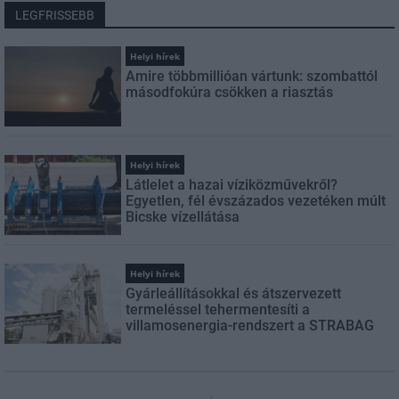
LEGFRISSEBB
Helyi hírek
Amire többmillióan vártunk: szombattól
másodfokúra csökken a riasztás
Helyi hírek
Látlelet a hazai víziközművekről?
Egyetlen, fél évszázados vezetéken múlt
Bicske vízellátása
Helyi hírek
Gyárleállításokkal és átszervezett
termeléssel tehermentesíti a
villamosenergia-rendszert a STRABAG