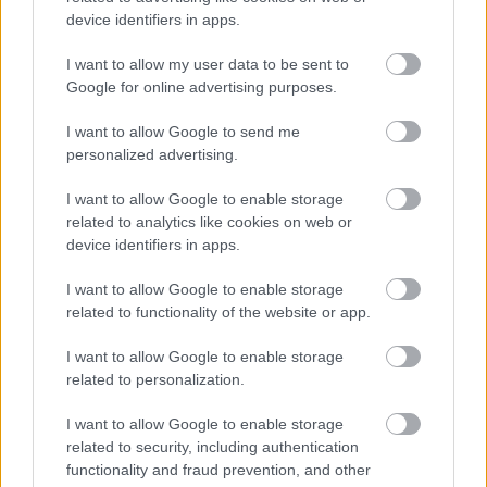
device identifiers in apps.
I want to allow my user data to be sent to
Google for online advertising purposes.
I want to allow Google to send me
personalized advertising.
I want to allow Google to enable storage
Gyorsan ég, kandallók begyújtásakor balesetet okozhat,
related to analytics like cookies on web or
azonban megfelelően felaprítva gyújtósnak bátran használható.
device identifiers in apps.
I want to allow Google to enable storage
Fehérváron idén a nordmann fenyő volt a
related to functionality of the website or app.
legnépszerűbb
I want to allow Google to enable storage
2016.12.25
related to personalization.
Mint minden évben idén is sokan vannak, akik az utolsó
pillanatra hagyják a fenyőfa megvásárlását.
I want to allow Google to enable storage
related to security, including authentication
functionality and fraud prevention, and other