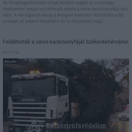
Az Öreghegyről indult útnak kedden reggel az a mintegy
nyolcméter magas ezüstfenyő, amely a város karácsonyfája lesz
idén. A Városgondnokság a kivágást követően felállította a fát,
amelyet az advent kezdetére fel is díszítenek majd.
Felállították a város karácsonyfáját Székesfehérváron
2017.11.24
Aktuális