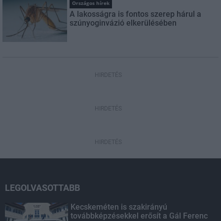
Országos hírek
A lakosságra is fontos szerep hárul a
szúnyoginvázió elkerülésében
HIRDETÉS
HIRDETÉS
HIRDETÉS
LEGOLVASOTTABB
Kecskeméten is szakirányú
továbbképzésekkel erősít a Gál Ferenc