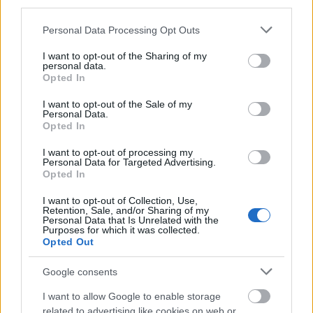
third parties.
Please note that this website/app uses one or more Google
Personal Data Processing Opt Outs
services and may gather and store information including but
not limited to your visit or usage behaviour. You may click to
I want to opt-out of the Sharing of my
personal data.
grant or deny consent to Google and its third-party tags to
Opted In
use your data for below specified purposes in below Google
consent section.
I want to opt-out of the Sale of my
Personal Data.
Opted In
A tűzoltók biztonságos munkavégzése valamint a hálózat
I want to opt-out of processing my
megóvása érdekében áramszünetre lesz szükség.
Personal Data for Targeted Advertising.
Opted In
I want to opt-out of Collection, Use,
Eltüzelhető-e a karácsonyfa tűzifaként?
Retention, Sale, and/or Sharing of my
Personal Data that Is Unrelated with the
Purposes for which it was collected.
2019.12.30
Opted Out
Aktuális
Google consents
I want to allow Google to enable storage
related to advertising like cookies on web or