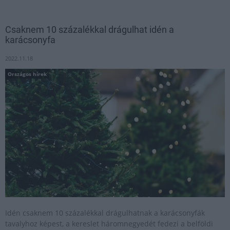
Csaknem 10 százalékkal drágulhat idén a
karácsonyfa
2022.11.18
Országos hírek
Idén csaknem 10 százalékkal drágulhatnak a karácsonyfák
tavalyhoz képest, a kereslet háromnegyedét fedezi a belföldi