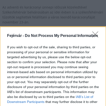
Az adventi és karácsonyi ünnepi időszak közeledtével
Székesfehérvár belvárosában az idei évben is a székesfehérvári
tűzoltók segítettek felállítani a város leendő karácsonyfáját
november 23-án.
Fejérvár -
Do Not Process My Personal Information
Felállították az ország karácsonyfáját
If you wish to opt-out of the sale, sharing to third parties, or
2016.11.26
processing of your personal or sensitive information for
Ezúttal is a Parlament előtt foglal helyet az ország
targeted advertising by us, please use the below opt-out
karácsonyfája, melyet egy sárszentmihályi család ajándékozott.
section to confirm your selection. Please note that after your
opt-out request is processed you may continue seeing
interest-based ads based on personal information utilized by
Székesfehérvár adja idén az Ország Karácsonyfáját.
us or personal information disclosed to third parties prior to
your opt-out. You may separately opt-out of the further
2020.11.18
disclosure of your personal information by third parties on the
Helyi hírek
IAB’s list of downstream participants. This information may
also be disclosed by us to third parties on the
IAB’s List of
Downstream Participants
that may further disclose it to other