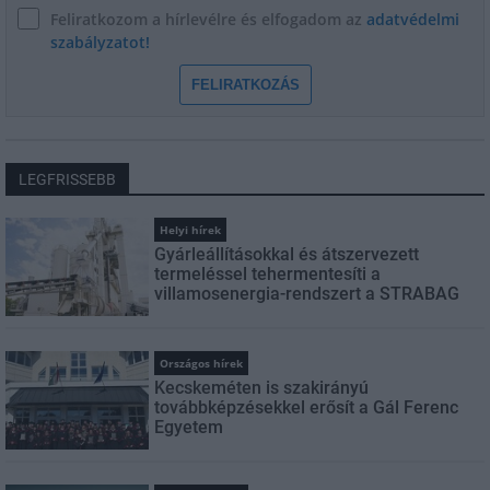
Feliratkozom a hírlevélre és elfogadom az
adatvédelmi
szabályzatot!
FELIRATKOZÁS
LEGFRISSEBB
Helyi hírek
Gyárleállításokkal és átszervezett
termeléssel tehermentesíti a
villamosenergia-rendszert a STRABAG
Országos hírek
Kecskeméten is szakirányú
továbbképzésekkel erősít a Gál Ferenc
Egyetem