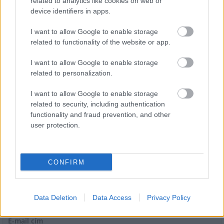
related to analytics like cookies on web or
device identifiers in apps.
I want to allow Google to enable storage
related to functionality of the website or app.
I want to allow Google to enable storage
Miért kulcsfontosságú a korszerű légtechnika az
related to personalization.
egészségügyi intézményekben?
I want to allow Google to enable storage
related to security, including authentication
functionality and fraud prevention, and other
user protection.
HÍRLEVÉL
CONFIRM
Név
Data Deletion
Data Access
Privacy Policy
E-mail cím