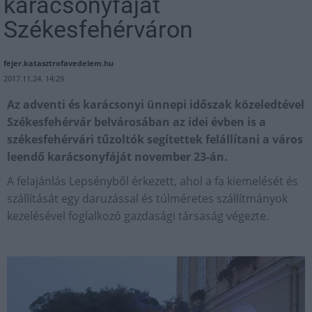
karácsonyfáját
Székesfehérváron
fejer.katasztrofavedelem.hu
2017.11.24. 14:29
Az adventi és karácsonyi ünnepi időszak közeledtével
Székesfehérvár belvárosában az idei évben is a
székesfehérvári tűzoltók segítettek felállítani a város
leendő karácsonyfáját november 23-án.
A felajánlás Lepsényből érkezett, ahol a fa kiemelését és
szállítását egy daruzással és túlméretes szállítmányok
kezelésével foglalkozó gazdasági társaság végezte.