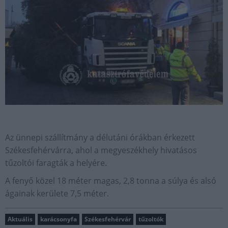
Az ünnepi szállítmány a délutáni órákban érkezett
Székesfehérvárra, ahol a megyeszékhely hivatásos
tűzoltói faragták a helyére.
A fenyő közel 18 méter magas, 2,8 tonna a súlya és alsó
ágainak kerülete 7,5 méter.
Aktuális
karácsonyfa
Székesfehérvár
tűzoltók