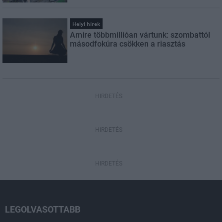
Helyi hírek
Amire többmillióan vártunk: szombattól
másodfokúra csökken a riasztás
HIRDETÉS
HIRDETÉS
HIRDETÉS
LEGOLVASOTTABB