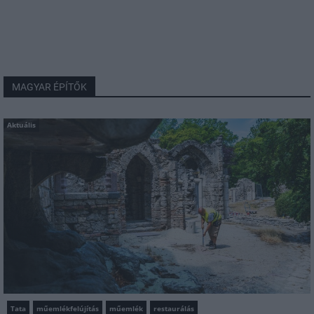
MAGYAR ÉPÍTŐK
Aktuális
Tata
műemlékfelújítás
műemlék
restaurálás