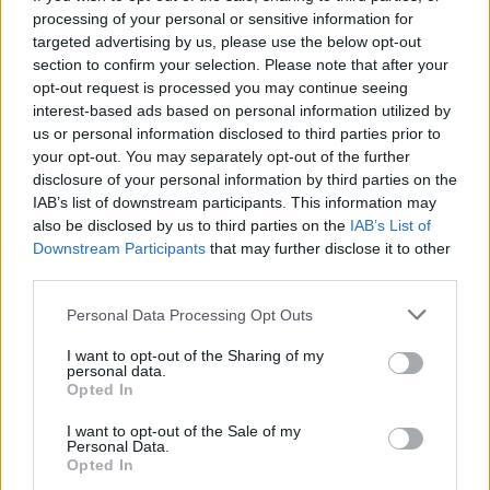
processing of your personal or sensitive information for
targeted advertising by us, please use the below opt-out
Látványos építési szakasz indult be a
section to confirm your selection. Please note that after your
Flórián téri felüljárón
opt-out request is processed you may continue seeing
interest-based ads based on personal information utilized by
us or personal information disclosed to third parties prior to
your opt-out. You may separately opt-out of the further
disclosure of your personal information by third parties on the
IAB’s list of downstream participants. This information may
also be disclosed by us to third parties on the
IAB’s List of
AJÁNLJUK MÉG
Downstream Participants
that may further disclose it to other
third parties.
Aktuális
Please note that this website/app uses one or more Google
Personal Data Processing Opt Outs
services and may gather and store information including but
not limited to your visit or usage behaviour. You may click to
I want to opt-out of the Sharing of my
personal data.
grant or deny consent to Google and its third-party tags to
Opted In
use your data for below specified purposes in below Google
consent section.
I want to opt-out of the Sale of my
Personal Data.
Opted In
Paks II.: Mit jelent az 5. blokk új mérföldköve a