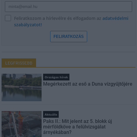
Feliratkozom a hírlevélre és elfogadom az
adatvédelmi
szabályzatot!
FELIRATKOZÁS
LEGFRISSEBB
Országos hírek
Megérkezett az eső a Duna vízgyűjtőjére
Aktuális
Paks II.: Mit jelent az 5. blokk új
mérföldköve a felülvizsgálat
árnyékában?