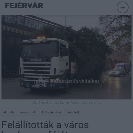
Farkas-Bozsik Gábor tűzoltó alezredes
Aktuális
karácsonyfa
Székesfehérvár
tűzoltók
Felállították a város