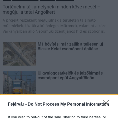
Történelmi táj, amelynek minden köve mesél –
megújul a tatai Angolkert
A projekt részeként megújulnak a területen található
műemlékek, köztük a különleges Műromok, valamint a közeli
Várkanyarban álló Nepomuki Szent János híd és szobor is.
M1 bővítés: már zajlik a teljesen új
Bicske Kelet csomópont építése
Új gyalogosátkelők és jelzőlámpás
csomópont épül Angyalföldön
Másfélszeresére bővítik
Fejérvár -
Do Not Process My Personal Information
Hódmezővásárhely jó hírű református
iskoláját
If you wish to opt-out of the sale, sharing to third parties, or