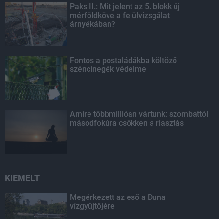
Paks II.: Mit jelent az 5. blokk új
mérföldköve a felülvizsgálat
árnyékában?
Fontos a postaládákba költöző
széncinegék védelme
Amire többmillióan vártunk: szombattól
másodfokúra csökken a riasztás
KIEMELT
Megérkezett az eső a Duna
vízgyűjtőjére