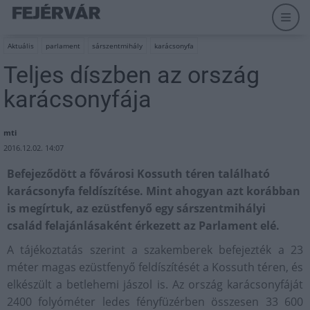
Aktuális
parlament
sárszentmihály
karácsonyfa
Teljes díszben az ország
karácsonyfája
mti
2016.12.02. 14:07
Befejeződött a fővárosi Kossuth téren található
karácsonyfa feldíszítése. Mint ahogyan azt korábban
is megírtuk, az ezüstfenyő egy sárszentmihályi
család felajánlásaként érkezett az Parlament elé.
A tájékoztatás szerint a szakemberek befejezték a 23
méter magas ezüstfenyő feldíszítését a Kossuth téren, és
elkészült a betlehemi jászol is. Az ország karácsonyfáját
2400 folyóméter ledes fényfüzérben összesen 33 600