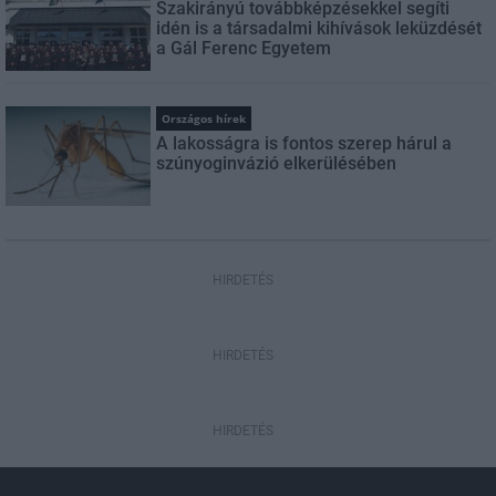
Szakirányú továbbképzésekkel segíti
idén is a társadalmi kihívások leküzdését
a Gál Ferenc Egyetem
Országos hírek
A lakosságra is fontos szerep hárul a
szúnyoginvázió elkerülésében
HIRDETÉS
HIRDETÉS
HIRDETÉS