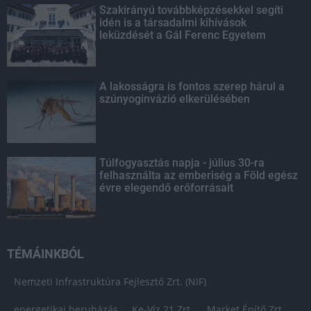
Szakirányú továbbképzésekkel segíti
idén is a társadalmi kihívások
leküzdését a Gál Ferenc Egyetem
A lakosságra is fontos szerep hárul a
szúnyoginvázió elkerülésében
Túlfogyasztás napja - július 30-ra
felhasználta az emberiség a Föld egész
évre elegendő erőforrásait
TÉMÁINKBÓL
Nemzeti Infrastruktúra Fejlesztő Zrt. (NIF)
energetikai beruházás
Ke-Víz 21 Zrt.
Market Építő Zrt.