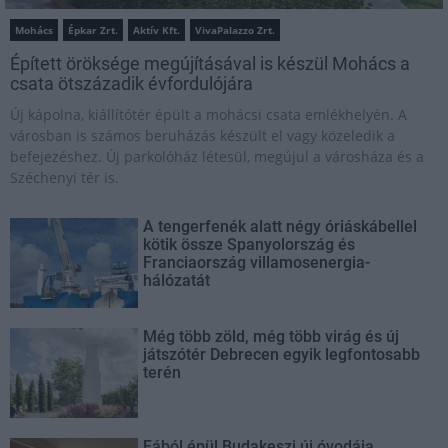
Mohács
Épkar Zrt.
Aktív Kft.
VivaPalazzo Zrt.
Épített öröksége megújításával is készül Mohács a
csata ötszázadik évfordulójára
Új kápolna, kiállítótér épült a mohácsi csata emlékhelyén. A
városban is számos beruházás készült el vagy közeledik a
befejezéshez. Új parkolóház létesül, megújul a városháza és a
Széchenyi tér is.
A tengerfenék alatt négy óriáskábellel
kötik össze Spanyolország és
Franciaország villamosenergia-
hálózatát
Még több zöld, még több virág és új
játszótér Debrecen egyik legfontosabb
terén
Fából épül Budakeszi új óvodája