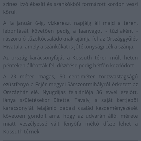
színes izzó ékesíti és szánkókból formázott kordon veszi
körül.
A fa január 6-ig, vízkereszt napjáig áll majd a téren,
lebontását követően pedig a faanyagot - tűzifaként -
rászoruló tűzoltócsaládoknak ajánlja fel az Országgyűlés
Hivatala, amely a szánkókat is jótékonysági célra szánja.
Az ország karácsonyfáját a Kossuth téren múlt héten
pénteken állították fel, díszítése pedig hétfőn kezdődött.
A 23 méter magas, 50 centiméter törzsvastagságú
ezüstfenyő a Fejér megyei Sárszentmihályról érkezett az
Országház elé. Nyugdíjas felajánlója 36 évvel ezelőtt,
lánya születésekor ültette. Tavaly, a saját kertjéből
karácsonyfát felajánló dabasi család kezdeményezését
követően gondolt arra, hogy az udvarán álló, mérete
miatt veszélyessé vált fenyőfa méltó dísze lehet a
Kossuth térnek.