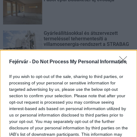
Gyárleállításokkal és átszervezett
termeléssel tehermentesíti a
villamosenergia-rendszert a STRABAG
Fejérvár -
Do Not Process My Personal Information
If you wish to opt-out of the sale, sharing to third parties, or
AJÁNLJUK MÉG
processing of your personal or sensitive information for
targeted advertising by us, please use the below opt-out
section to confirm your selection. Please note that after your
Aktuális
opt-out request is processed you may continue seeing
interest-based ads based on personal information utilized by
us or personal information disclosed to third parties prior to
your opt-out. You may separately opt-out of the further
disclosure of your personal information by third parties on the
IAB’s list of downstream participants. This information may