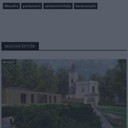
Aktuális
parlament
sárszentmihály
karácsonyfa
MAGYAR ÉPÍTŐK
Mi épül?