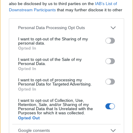
also be disclosed by us to third parties on the
IAB’s List of
Downstream Participants
that may further disclose it to other
Nagy igazolás - Sokszoros bajnok érkezik a
third parties.
Fehérvárhoz
Please note that this website/app uses one or more Google
Personal Data Processing Opt Outs
services and may gather and store information including but
not limited to your visit or usage behaviour. You may click to
I want to opt-out of the Sharing of my
personal data.
grant or deny consent to Google and its third-party tags to
Opted In
use your data for below specified purposes in below Google
Aktuális
consent section.
I want to opt-out of the Sale of my
Personal Data.
Opted In
I want to opt-out of processing my
Personal Data for Targeted Advertising.
Opted In
I want to opt-out of Collection, Use,
Miért kulcsfontosságú a korszerű légtechnika az
Retention, Sale, and/or Sharing of my
egészségügyi intézményekben?
Personal Data that Is Unrelated with the
Purposes for which it was collected.
Opted Out
Google consents