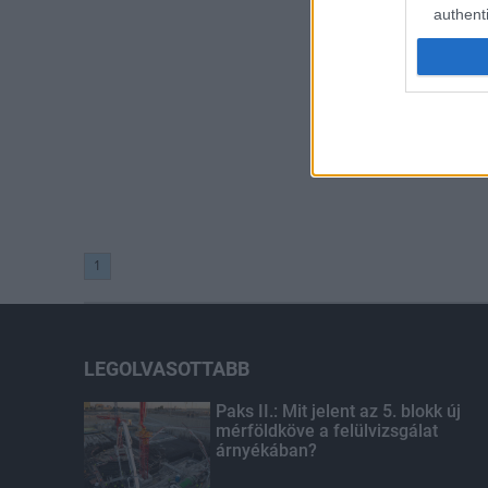
authenti
1
LEGOLVASOTTABB
Paks II.: Mit jelent az 5. blokk új
mérföldköve a felülvizsgálat
árnyékában?