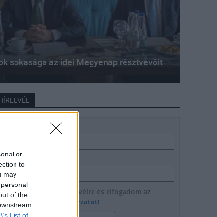
ok sokasága az idei Megyenap résztvevőit
HÍRLEVÉL
Név
sonal or
E-mail cím
ection to
ou may
 personal
Feliratkozom a hírlevélre és elfogadom az
out of the
adatvédelmi szabályzatot!
 downstream
B’s List of