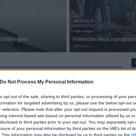
AKTUÁLIS
Fejér megye
Szőlőhegyen
Velencén várja a program
2019.09.13
Do Not Process My Personal Information
Hét végén tartották Mezőfalván a
templombúcsút
to opt-out of the sale, sharing to third parties, or processing of your per
2017.10.12
formation for targeted advertising by us, please use the below opt-out s
r selection. Please note that after your opt-out request is processed y
Rokonok, rég nem látott barátok ültek le a vasárnapi
eing interest-based ads based on personal information utilized by us or
ebédhez egy jó beszélgetésre.
disclosed to third parties prior to your opt-out. You may separately opt-
losure of your personal information by third parties on the IAB’s list of
. This information may also be disclosed by us to third parties on the
IA