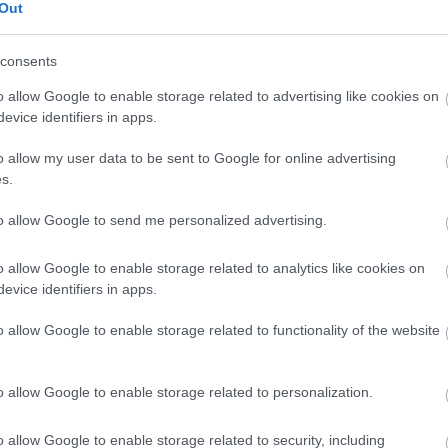
Out
consents
o allow Google to enable storage related to advertising like cookies on
evice identifiers in apps.
Immár huszonharmadik éve kerül megrendezésre Mór
hagyományos és népszerű programsorozata: a A Nyári
o allow my user data to be sent to Google for online advertising
Zenei Estek.
s.
to allow Google to send me personalized advertising.
Az óvoda fejlődéséért adakoztak Mezőfalván
o allow Google to enable storage related to analytics like cookies on
2017.03.13
evice identifiers in apps.
Közel húsz éve hagyomány a Tavaszváró Óvodabál
megrendezése Mezőfalván, melyen idén több mint
o allow Google to enable storage related to functionality of the website
kétszázan foglaltak asztalt a község ifjúságának
támogatásáért.
o allow Google to enable storage related to personalization.
Kiseprűzik a telet! – Jön a fehérvári
o allow Google to enable storage related to security, including