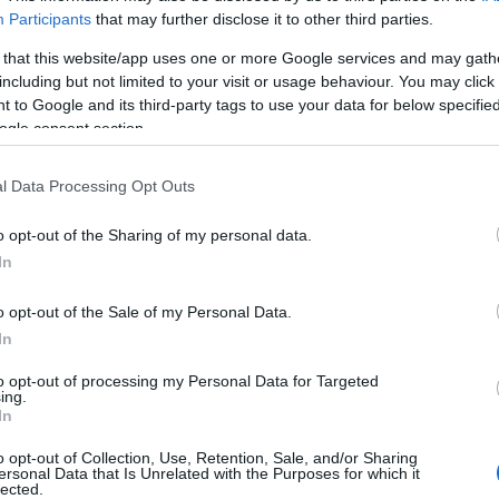
Háromnapos tökfesztivált rendeznek
Participants
that may further disclose it to other third parties.
Rácalmáson
 that this website/app uses one or more Google services and may gath
2017.09.13
including but not limited to your visit or usage behaviour. You may click 
2017. szeptember 15. és 17. között immár tizennegyedik
 to Google and its third-party tags to use your data for below specifi
alkalommal kerül megrendezésre a Rácalmási
ogle consent section.
Tökfesztivál a Jankovich-kúriában. A hagyományoknak
megfelelően a fesztivál fő jellemzője a tök, a kultúra és
l Data Processing Opt Outs
a gasztronómia.
o opt-out of the Sharing of my personal data.
In
Zenés estekben bővelkedő az idei nyár Móron
o opt-out of the Sale of my Personal Data.
2017.07.10
In
Kultúra
to opt-out of processing my Personal Data for Targeted
ing.
In
o opt-out of Collection, Use, Retention, Sale, and/or Sharing
ersonal Data that Is Unrelated with the Purposes for which it
lected.