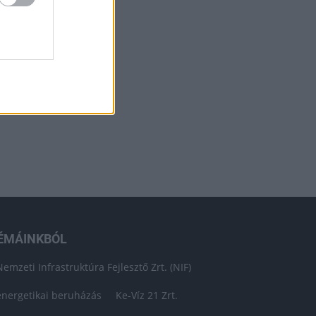
ÉMÁINKBÓL
Nemzeti Infrastruktúra Fejlesztő Zrt. (NIF)
energetikai beruházás
Ke-Víz 21 Zrt.