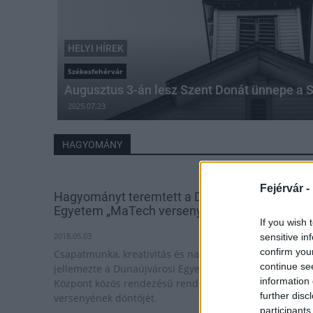
HELYI HÍREK
Székesfehérvár
Augusztus 3-án lesz Szent Donát ünnepe a 
2025.07.23
HAGYOMÁNY
Fejérvár -
Hagyományt teremtett a Dunaújvárosi
Egyetem „MaTech versenye„
If you wish 
2018.05.03
sensitive in
confirm you
Csapatmunka, kreativitás és nagyszerű hangulat
continue se
jellemezte a Dunaújvárosi Egyetem és a Klebelsberg
information 
Központ közös rendezésű rendhagyó matematika
further disc
versenyének döntőjét.
participants