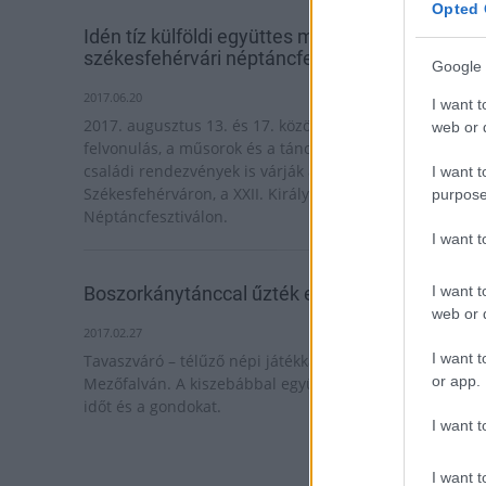
Opted 
Idén tíz külföldi együttes mutatkozik be a
székesfehérvári néptáncfesztiválon
Google 
2017.06.20
I want t
2017. augusztus 13. és 17. között a hagyományos
web or d
felvonulás, a műsorok és a táncestek mellett színes
családi rendezvények is várják a közönséget
I want t
Székesfehérváron, a XXII. Királyi Napok Nemzetközi
purpose
Néptáncfesztiválon.
I want 
Boszorkánytánccal űzték el a telet Mezőfalván
I want t
web or d
2017.02.27
I want t
Tavaszváró – télűző népi játékkal búcsúztatták a telet
or app.
Mezőfalván. A kiszebábbal együtt tűzre vetették a rossz
időt és a gondokat.
I want t
I want t