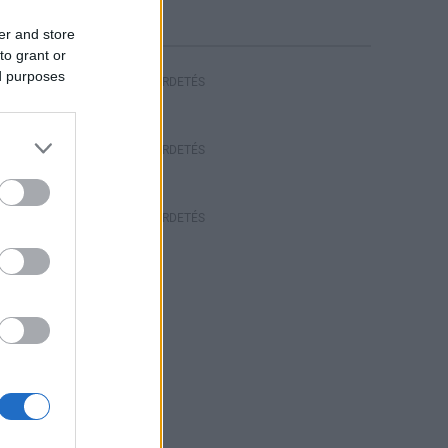
er and store
to grant or
ed purposes
HIRDETÉS
HIRDETÉS
HIRDETÉS