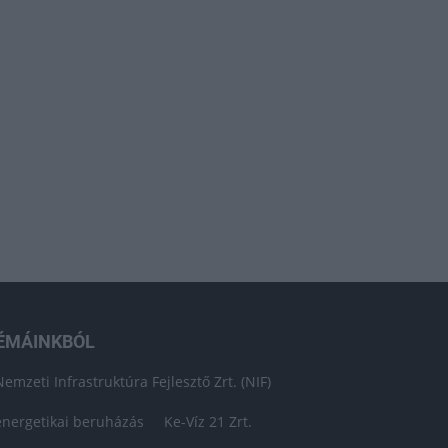
ÉMÁINKBÓL
Nemzeti Infrastruktúra Fejlesztő Zrt. (NIF)
energetikai beruházás
Ke-Víz 21 Zrt.