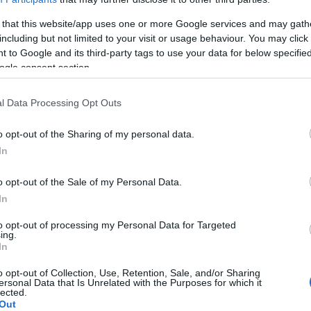
 that this website/app uses one or more Google services and may gath
including but not limited to your visit or usage behaviour. You may click 
 to Google and its third-party tags to use your data for below specifi
ogle consent section.
l Data Processing Opt Outs
o opt-out of the Sharing of my personal data.
In
j
A világcsúcstartó Kendra Harrison is indul 100 m gáton
o opt-out of the Sale of my Personal Data.
a Gyulai István Memorial Atlétikai Magyar Nagydíjon.
In
to opt-out of processing my Personal Data for Targeted
ing.
Világszínvonalú lesz a Gyulai Memorial idén is
In
Székesfehérváron
o opt-out of Collection, Use, Retention, Sale, and/or Sharing
2019.06.05
ersonal Data that Is Unrelated with the Purposes for which it
lected.
Aktuális
Out