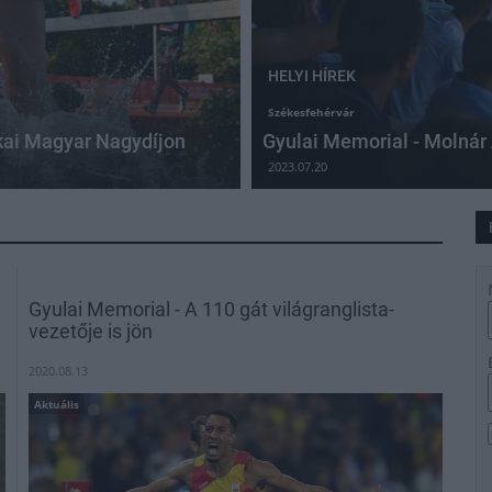
HELYI HÍREK
Székesfehérvár
ikai Magyar Nagydíjon
Gyulai Memorial - Molnár 
2023.07.20
Gyulai Memorial - A 110 gát világranglista-
vezetője is jön
2020.08.13
Aktuális