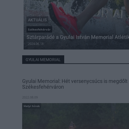
AKTUÁLIS
Székesfehérvár
Sztárparádé a Gyulai István Memorial Atlét
2024.06.18
GYULAI MEMORIAL
Gyulai Memorial: Hét versenycsúcs is megdőlt
Székesfehérváron
2022.08.09
Helyi hírek