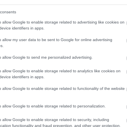
consents
o allow Google to enable storage related to advertising like cookies on
evice identifiers in apps.
o allow my user data to be sent to Google for online advertising
s.
to allow Google to send me personalized advertising.
o allow Google to enable storage related to analytics like cookies on
Olimpiai és világbajnoki érmesek sora vesz részt a
evice identifiers in apps.
székesfehérvári Atlétika Magyar Nagydíj
dobószámaiban. Erős mezőny vesz részt, közte a
o allow Google to enable storage related to functionality of the website
legjobb magyar dobóatlétákkal az idei Gyulai István
Memorial Atlétika Magyar Nagydíjon. Az idei Gyulai
Memorialt július 9-én rendezik Székesfehérváron.
o allow Google to enable storage related to personalization.
o allow Google to enable storage related to security, including
Gyulai Memorial - Olimpiai és világbajnokokkal
cation functionality and fraud prevention, and other user protection.