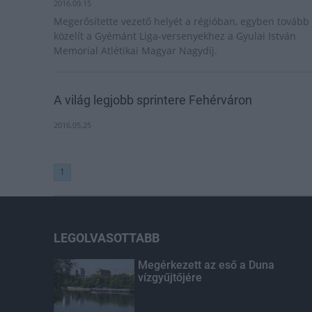
2016.09.15
Megerősítette vezető helyét a régióban, egyben tovább
közelít a Gyémánt Liga-versenyekhez a Gyulai István
Memorial Atlétikai Magyar Nagydíj.
A világ legjobb sprintere Fehérváron
2016.05.25
1
LEGOLVASOTTABB
Megérkezett az eső a Duna
vízgyűjtőjére