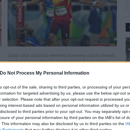
Újabb sztár indulása emelheti a verseny csúcsszámává
a 110 méteres gátfutást a jövő szerdai Gyulai István
Memorial Atlétikai Magyar Nagydíjon: a világranglistát
Do Not Process My Personal Information
vezető Orlando Ortega is Székesfehérvárra érkezik a
szervezők szerdai híre szerint.
to opt-out of the sale, sharing to third parties, or processing of your per
formation for targeted advertising by us, please use the below opt-out s
r selection. Please note that after your opt-out request is processed y
Gyulai Memorial - Jön a világcsúcstartó 100 m
eing interest-based ads based on personal information utilized by us or
gáton
disclosed to third parties prior to your opt-out. You may separately opt-
2019.06.28
losure of your personal information by third parties on the IAB’s list of
. This information may also be disclosed by us to third parties on the
IA
Aktuális
Participants
that may further disclose it to other third parties.