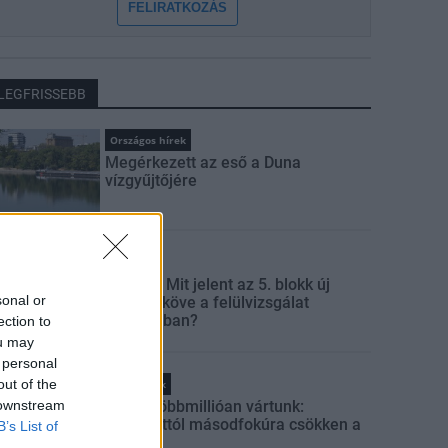
FELIRATKOZÁS
LEGFRISSEBB
Országos hírek
Megérkezett az eső a Duna
vízgyűjtőjére
Aktuális
Paks II.: Mit jelent az 5. blokk új
sonal or
mérföldköve a felülvizsgálat
árnyékában?
ection to
ou may
 personal
out of the
Helyi hírek
 downstream
Amire többmillióan vártunk:
szombattól másodfokúra csökken a
B’s List of
riasztás