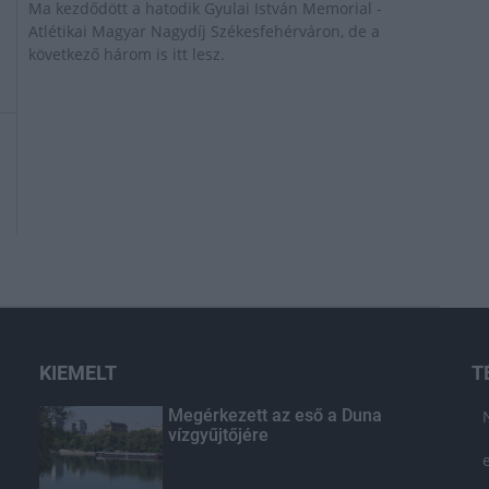
Ma kezdődött a hatodik Gyulai István Memorial -
Atlétikai Magyar Nagydíj Székesfehérváron, de a
következő három is itt lesz.
KIEMELT
T
Megérkezett az eső a Duna
vízgyűjtőjére