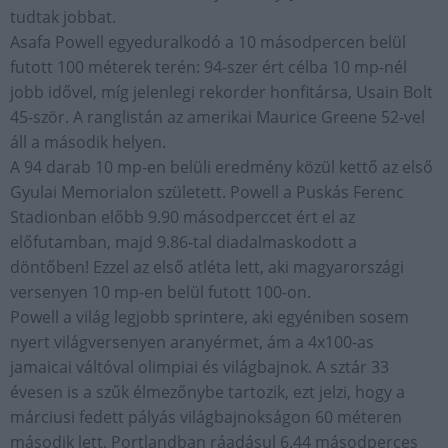
tudtak jobbat.
Asafa Powell egyeduralkodó a 10 másodpercen belül
futott 100 méterek terén: 94-szer ért célba 10 mp-nél
jobb idővel, míg jelenlegi rekorder honfitársa, Usain Bolt
45-ször. A ranglistán az amerikai Maurice Greene 52-vel
áll a második helyen.
A 94 darab 10 mp-en belüli eredmény közül kettő az első
Gyulai Memorialon született. Powell a Puskás Ferenc
Stadionban előbb 9.90 másodperccet ért el az
előfutamban, majd 9.86-tal diadalmaskodott a
döntőben! Ezzel az első atléta lett, aki magyarországi
versenyen 10 mp-en belül futott 100-on.
Powell a világ legjobb sprintere, aki egyéniben sosem
nyert világversenyen aranyérmet, ám a 4x100-as
jamaicai váltóval olimpiai és világbajnok. A sztár 33
évesen is a szűk élmezőnybe tartozik, ezt jelzi, hogy a
márciusi fedett pályás világbajnokságon 60 méteren
második lett. Portlandban ráadásul 6.44 másodperces