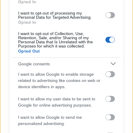
Opted In
Amire többmillióan vártunk: szombattól másodfokúra
I want to opt-out of processing my
csökken a riasztás
Personal Data for Targeted Advertising.
Opted In
I want to opt-out of Collection, Use,
Retention, Sale, and/or Sharing of my
Personal Data that Is Unrelated with the
Purposes for which it was collected.
Opted Out
Helyi hírek
Google consents
I want to allow Google to enable storage
related to advertising like cookies on web or
device identifiers in apps.
I want to allow my user data to be sent to
Látlelet a hazai víziközművekről? Egyetlen, fél
Google for online advertising purposes.
évszázados vezetéken múlt Bicske vízellátása
I want to allow Google to send me
personalized advertising.