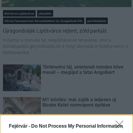
Belváros-Lipótváros
játszótér
Város-Teampannon Kereskedelmi és Szolgáltató Kft.
parkfelújítás
Újragondolják Lipótváros rejtett, zöld parkját
Indulhat a Honvéd tér megújításának tervezése, ahol a
klímatudatos gondolkodás és a helyi identitás erősítése kerül a
középpontba.
Történelmi táj, amelynek minden köve
mesél – megújul a tatai Angolkert
M1 bővítés: már zajlik a teljesen új
Bicske Kelet csomópont építése
Fejérvár -
Do Not Process My Personal Information
Új gyalogosátkelők és jelzőlámpás