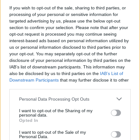
csomópont épül Angyalföldön
If you wish to opt-out of the sale, sharing to third parties, or
processing of your personal or sensitive information for
targeted advertising by us, please use the below opt-out
section to confirm your selection. Please note that after your
Másfélszeresére bővítik
opt-out request is processed you may continue seeing
Hódmezővásárhely jó hírű református
interest-based ads based on personal information utilized by
iskoláját
us or personal information disclosed to third parties prior to
your opt-out. You may separately opt-out of the further
disclosure of your personal information by third parties on the
IAB’s list of downstream participants. This information may
also be disclosed by us to third parties on the
IAB’s List of
Downstream Participants
that may further disclose it to other
AJÁNLJUK MÉG
third parties.
Please note that this website/app uses one or more Google
Personal Data Processing Opt Outs
Helyi hírek
services and may gather and store information including but
not limited to your visit or usage behaviour. You may click to
I want to opt-out of the Sharing of my
personal data.
grant or deny consent to Google and its third-party tags to
Opted In
use your data for below specified purposes in below Google
consent section.
I want to opt-out of the Sale of my
Personal Data.