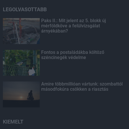
LEGOLVASOTTABB
Paks II.: Mit jelent az 5. blokk új
mérföldköve a felülvizsgálat
árnyékában?
Fontos a postaládákba költöző
széncinegék védelme
Amire többmillióan vártunk: szombattól
másodfokúra csökken a riasztás
KIEMELT