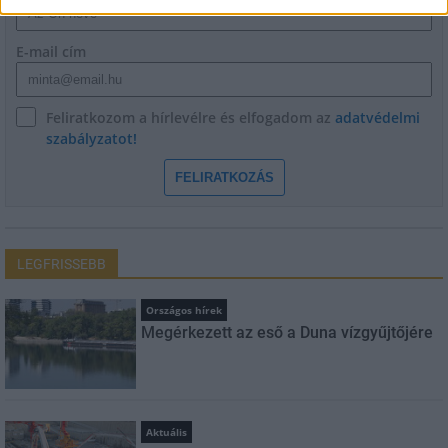
E-mail cím
Feliratkozom a hírlevélre és elfogadom az
adatvédelmi
szabályzatot!
FELIRATKOZÁS
LEGFRISSEBB
Országos hírek
Megérkezett az eső a Duna vízgyűjtőjére
Aktuális