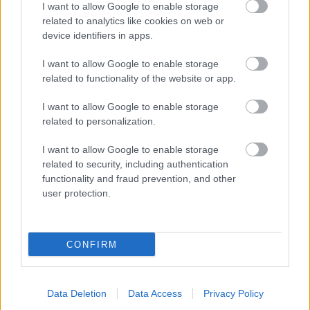
I want to allow Google to enable storage
related to analytics like cookies on web or
Helyi hírek
device identifiers in apps.
I want to allow Google to enable storage
related to functionality of the website or app.
I want to allow Google to enable storage
related to personalization.
Gyárleállításokkal és átszervezett termeléssel
I want to allow Google to enable storage
tehermentesíti a villamosenergia-rendszert a
related to security, including authentication
STRABAG
functionality and fraud prevention, and other
user protection.
CONFIRM
HÍRLEVÉL
Data Deletion
Data Access
Privacy Policy
Név