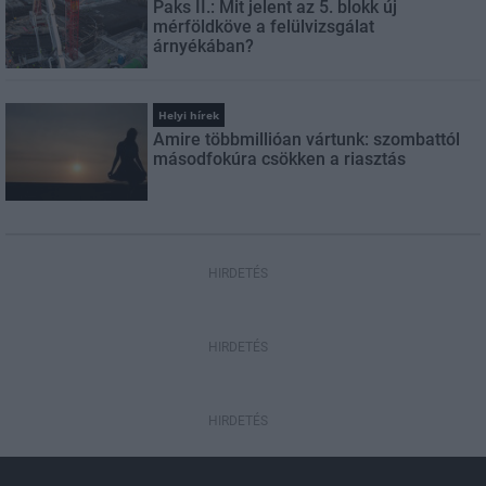
Paks II.: Mit jelent az 5. blokk új
mérföldköve a felülvizsgálat
árnyékában?
Helyi hírek
Amire többmillióan vártunk: szombattól
másodfokúra csökken a riasztás
HIRDETÉS
HIRDETÉS
HIRDETÉS