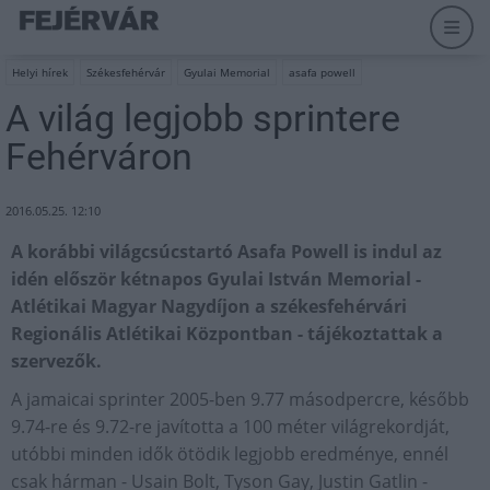
Helyi hírek
Székesfehérvár
Gyulai Memorial
asafa powell
A világ legjobb sprintere
Fehérváron
2016.05.25. 12:10
A korábbi világcsúcstartó Asafa Powell is indul az
idén először kétnapos Gyulai István Memorial -
Atlétikai Magyar Nagydíjon a székesfehérvári
Regionális Atlétikai Központban - tájékoztattak a
szervezők.
A jamaicai sprinter 2005-ben 9.77 másodpercre, később
9.74-re és 9.72-re javította a 100 méter világrekordját,
utóbbi minden idők ötödik legjobb eredménye, ennél
csak hárman - Usain Bolt, Tyson Gay, Justin Gatlin -