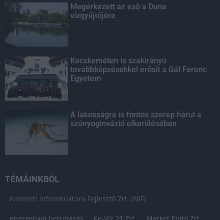
Megérkezett az eső a Duna
vízgyűjtőjére
Kecskeméten is szakirányú
továbbképzésekkel erősít a Gál Ferenc
Egyetem
A lakosságra is fontos szerep hárul a
szúnyoginvázió elkerülésében
TÉMÁINKBÓL
Nemzeti Infrastruktúra Fejlesztő Zrt. (NIF)
energetikai beruházás
Ke-Víz 21 Zrt.
Market Építő Zrt.