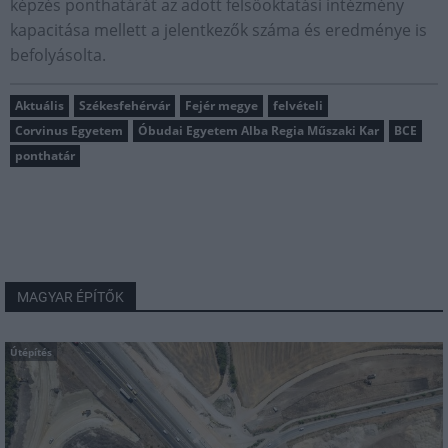
képzés ponthatárát az adott felsőoktatási intézmény
kapacitása mellett a jelentkezők száma és eredménye is
befolyásolta.
Aktuális
Székesfehérvár
Fejér megye
felvételi
Corvinus Egyetem
Óbudai Egyetem Alba Regia Műszaki Kar
BCE
ponthatár
MAGYAR ÉPÍTŐK
Útépítés