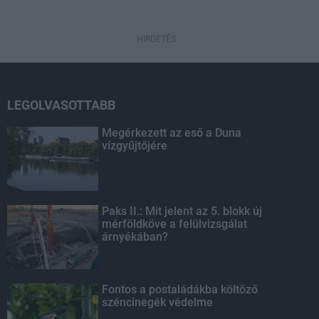
HIRDETÉS
LEGOLVASOTTABB
Megérkezett az eső a Duna
vízgyűjtőjére
Paks II.: Mit jelent az 5. blokk új
mérföldköve a felülvizsgálat
árnyékában?
Fontos a postaládákba költöző
széncinegék védelme