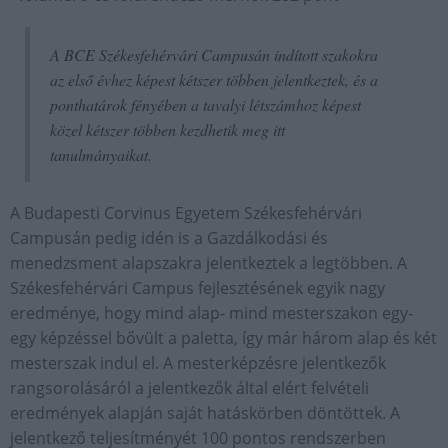
A BCE Székesfehérvári Campusán indított szakokra
az első évhez képest kétszer többen jelentkeztek, és a
ponthatárok fényében a tavalyi létszámhoz képest
közel kétszer többen kezdhetik meg itt
tanulmányaikat.
A Budapesti Corvinus Egyetem Székesfehérvári
Campusán pedig idén is a Gazdálkodási és
menedzsment alapszakra jelentkeztek a legtöbben. A
Székesfehérvári Campus fejlesztésének egyik nagy
eredménye, hogy mind alap- mind mesterszakon egy-
egy képzéssel bővült a paletta, így már három alap és két
mesterszak indul el. A mesterképzésre jelentkezők
rangsorolásáról a jelentkezők által elért felvételi
eredmények alapján saját hatáskörben döntöttek. A
jelentkező teljesítményét 100 pontos rendszerben