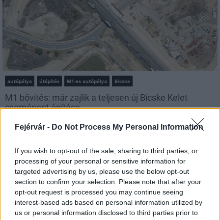
autópálya
útépítés
M1-es autópálya
Bicske
M1 bővítés: már zajlik a teljesen új Bicske Kelet
csomópont építése
Tizenegy meglévő csomópontot korszerűsít és négy új,
Fejérvár -
Do Not Process My Personal Information
különszintű csomópontot hoz létre az MKIF az M1-es
bővítésénél.
If you wish to opt-out of the sale, sharing to third parties, or
processing of your personal or sensitive information for
Új gyalogosátkelők és jelzőlámpás
targeted advertising by us, please use the below opt-out
csomópont épül Angyalföldön
section to confirm your selection. Please note that after your
opt-out request is processed you may continue seeing
interest-based ads based on personal information utilized by
us or personal information disclosed to third parties prior to