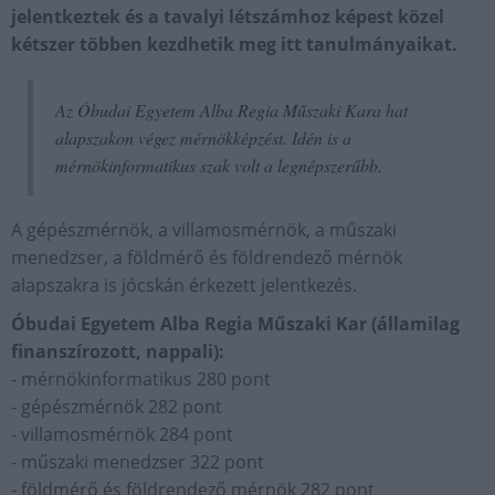
jelentkeztek és a tavalyi létszámhoz képest közel
kétszer többen kezdhetik meg itt tanulmányaikat.
Az Óbudai Egyetem Alba Regia Műszaki Kara hat
alapszakon végez mérnökképzést. Idén is a
mérnökinformatikus szak volt a legnépszerűbb.
A gépészmérnök, a villamosmérnök, a műszaki
menedzser, a földmérő és földrendező mérnök
alapszakra is jócskán érkezett jelentkezés.
Óbudai Egyetem Alba Regia Műszaki Kar (államilag
finanszírozott, nappali):
- mérnökinformatikus 280 pont
- gépészmérnök 282 pont
- villamosmérnök 284 pont
- műszaki menedzser 322 pont
- földmérő és földrendező mérnök 282 pont