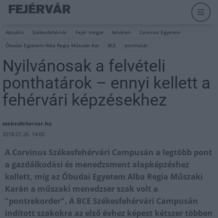
Aktuális
Székesfehérvár
Fejér megye
felvételi
Corvinus Egyetem
Óbudai Egyetem Alba Regia Műszaki Kar
BCE
ponthatár
Nyilvánosak a felvételi
ponthatárok – ennyi kellett a
fehérvári képzésekhez
szekesfehervar.hu
2018.07.26. 14:00
A Corvinus Székesfehérvári Campusán a legtöbb pont
a gazdálkodási és menedzsment alapképzéshez
kellett, míg az Óbudai Egyetem Alba Regia Műszaki
Karán a műszaki menedzser szak volt a
"pontrekorder". A BCE Székesfehérvári Campusán
indított szakokra az első évhez képest kétszer többen