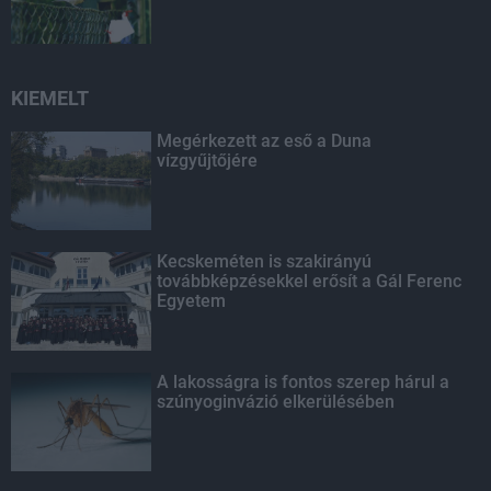
KIEMELT
Megérkezett az eső a Duna
vízgyűjtőjére
Kecskeméten is szakirányú
továbbképzésekkel erősít a Gál Ferenc
Egyetem
A lakosságra is fontos szerep hárul a
szúnyoginvázió elkerülésében