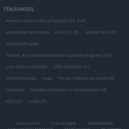
TÉMÁINKBÓL
Nemzeti Infrastruktúra Fejlesztő Zrt. (NIF)
energetikai beruházás
Ke-Víz 21 Zrt.
Market Építő Zrt.
műemlékfelújítás
Terület- és Településfejlesztési Operatív Program (TOP)
Liszt Ferenc repülőtér
ZÁÉV Építőipari Zrt.
kórházfejlesztés
iroda
Terrán Tetőcserép Gyártó Kft.
szennyvíz
Merkbau Építőipari és Kereskedelmi Kft.
KÉSZ Zrt.
A-Híd Zrt.
Impresszum
Szerzői Jogok
Adatvédelem