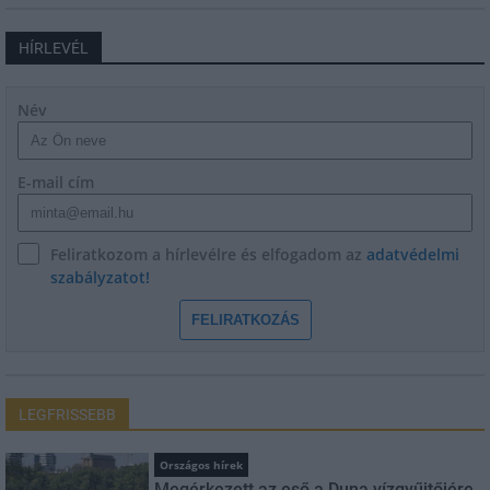
HÍRLEVÉL
Név
E-mail cím
Feliratkozom a hírlevélre és elfogadom az
adatvédelmi
szabályzatot!
FELIRATKOZÁS
LEGFRISSEBB
Országos hírek
Megérkezett az eső a Duna vízgyűjtőjére