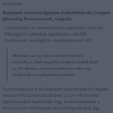
értékelték.
Budapesti Corvinus Egyetem Székesfehérvári Campus
(államilag finanszírozott, nappali):
- Gazdálkodási és menedzsment alapképzési szak 432
- Pénzügyi és számviteli alapképzési szak 430
- Turizmus és vendéglátás alapképzési szak 403
Mindenki csak egy helyre nyerhetett felvételt,
mégpedig az általa megjelölt jelentkezési helyek közül
az első olyanra, amelynél a pontszáma eléri vagy
meghaladja a megállapított ponthatárt.
A ponthatárokat a felsőoktatási intézmények az Oktatási
Hivatal (OH) közreműködésével, az OH informatikai
algoritmusával határozták meg, az eredményeket a
felsőoktatási intézmények vezetői hagyták jóvá. Egy