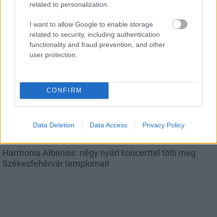
Fáklyafényben tárul fel Székesfehérvár történelmi
related to personalization.
belvárosa
I want to allow Google to enable storage
related to security, including authentication
functionality and fraud prevention, and other
user protection.
Helyi hírek
CONFIRM
Data Deletion
Data Access
Privacy Policy
Harmonia Albensis: négy nyári koncerttel tölti meg
Székesfehérvár templomait