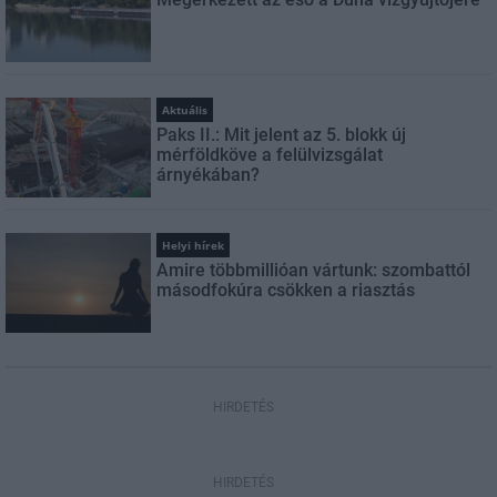
Aktuális
Paks II.: Mit jelent az 5. blokk új
mérföldköve a felülvizsgálat
árnyékában?
Helyi hírek
Amire többmillióan vártunk: szombattól
másodfokúra csökken a riasztás
HIRDETÉS
HIRDETÉS