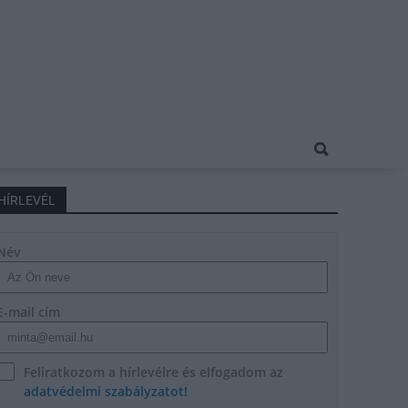
HÍRLEVÉL
Név
E-mail cím
Feliratkozom a hírlevélre és elfogadom az
adatvédelmi szabályzatot!