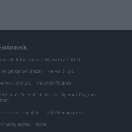
ÉMÁINKBÓL
Nemzeti Infrastruktúra Fejlesztő Zrt. (NIF)
energetikai beruházás
Ke-Víz 21 Zrt.
Market Építő Zrt.
műemlékfelújítás
Terület- és Településfejlesztési Operatív Program
(TOP)
Liszt Ferenc repülőtér
ZÁÉV Építőipari Zrt.
kórházfejlesztés
iroda