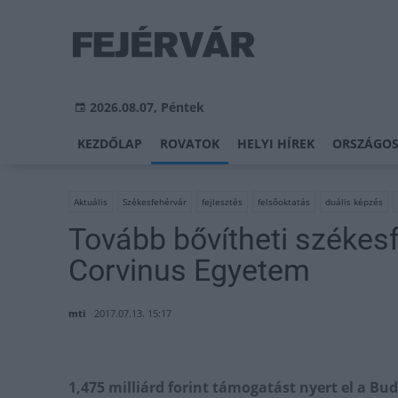
2026.08.07, Péntek
KEZDŐLAP
ROVATOK
HELYI HÍREK
ORSZÁGOS
Aktuális
Székesfehérvár
fejlesztés
felsőoktatás
duális képzés
Tovább bővítheti székes
Corvinus Egyetem
mti
2017.07.13. 15:17
1,475 milliárd forint támogatást nyert el a B