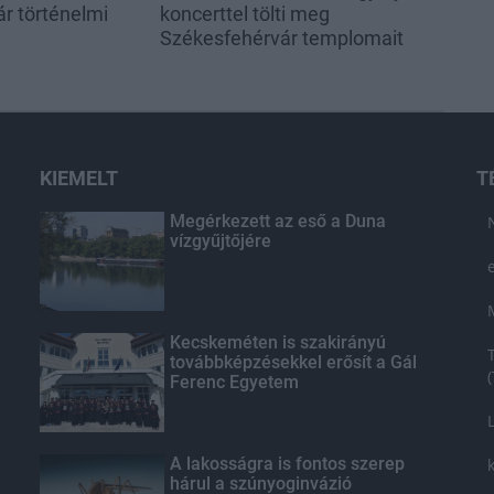
r történelmi
koncerttel tölti meg
Székesfehérvár templomait
KIEMELT
T
Megérkezett az eső a Duna
vízgyűjtőjére
Kecskeméten is szakirányú
továbbképzésekkel erősít a Gál
Ferenc Egyetem
A lakosságra is fontos szerep
hárul a szúnyoginvázió