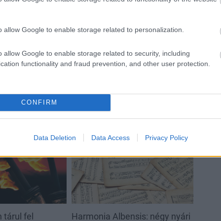
t
o allow Google to enable storage related to personalization.
Paks II.: Mit jelent az 5. blokk új
mérföldköve a felülvizsgálat
árnyékában?
o allow Google to enable storage related to security, including
cation functionality and fraud prevention, and other user protection.
CONFIRM
Helyi hírek
Data Deletion
Data Access
Privacy Policy
tárul fel
Harmonia Albensis: négy nyári