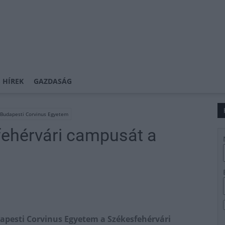
 HÍREK
GAZDASÁG
Budapesti Corvinus Egyetem
fehérvári campusát a
udapesti Corvinus Egyetem a Székesfehérvári