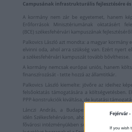
Campusának infrastrukturális fejlesztésére é
A kormány nem zár be egyetemet, hanem képző
Erőforrások Minisztériumának oktatásért fe
(BCE) székesfehérvári kampuszának fejlesztéséről
Palkovics László azt mondta: a magyar kormány 
elvinni oda, ahol arra szükség van. Ezért nyert e
a székesfehérvári kampuszát tovább bővíthesse.
A kormány nemcsak európai uniós, hanem költségv
finanszírozását - tette hozzá az államtitkár.
Palkovics László kiemelte: jövőre az ideihez ké
felsőoktatás támogatására a költségvetésben. Eb
PPP-konstrukciók kiváltása, de kutatási támogatáso
Lánczi András, a Budapesti Corvinus Egyet
Fejérvár -
idén Székesfehérváron, ahol kampuszukat olyan
fővárosi intézményükben sem elérhetőek jelenleg.
If you wish 