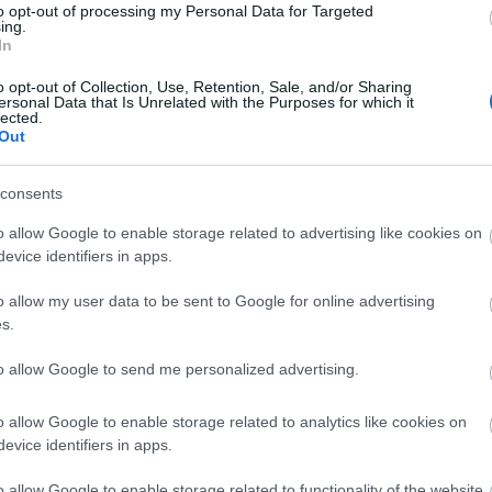
s képzés
Budapesti Corvinus Egyetem
to opt-out of processing my Personal Data for Targeted
ing.
In
o opt-out of Collection, Use, Retention, Sale, and/or Sharing
ersonal Data that Is Unrelated with the Purposes for which it
lected.
Out
consents
Új gyalogosátkelők és jelzőlámpás
csomópont épül Angyalföldön
o allow Google to enable storage related to advertising like cookies on
evice identifiers in apps.
o allow my user data to be sent to Google for online advertising
s.
Másfélszeresére bővítik
Hódmezővásárhely jó hírű
református iskoláját
to allow Google to send me personalized advertising.
o allow Google to enable storage related to analytics like cookies on
evice identifiers in apps.
Látványos építési szakasz indult
be a Flórián téri felüljárón
o allow Google to enable storage related to functionality of the website