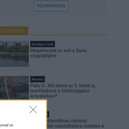
FELIRATKOZÁS
LEGFRISSEBB
Országos hírek
Megérkezett az eső a Duna
vízgyűjtőjére
Aktuális
Paks II.: Mit jelent az 5. blokk új
mérföldköve a felülvizsgálat
árnyékában?
Helyi hírek
Amire többmillióan vártunk:
sonal or
szombattól másodfokúra csökken a