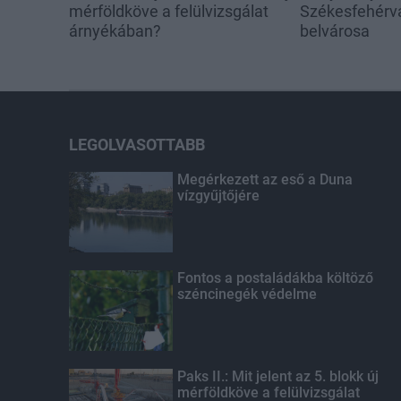
mérföldköve a felülvizsgálat
Székesfehérvá
árnyékában?
belvárosa
LEGOLVASOTTABB
Megérkezett az eső a Duna
vízgyűjtőjére
Fontos a postaládákba költöző
széncinegék védelme
Paks II.: Mit jelent az 5. blokk új
mérföldköve a felülvizsgálat