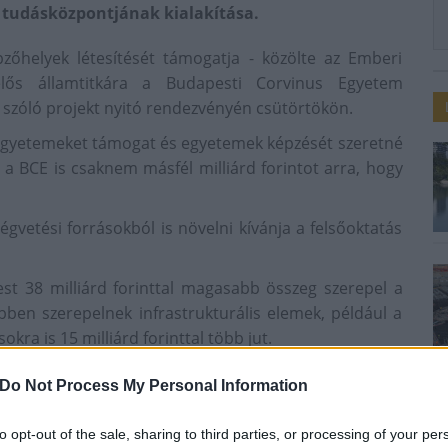
s tudásközpontjának kialakítása.
helyek létesítését támogatja - közölte az Emberi
lelős államtitkára a Budapesti Corvinus Egyetem
 szóló projekt nyitó rendezvényén csütörtökön.
egyetemeket támogat és egyetemek képzését szeretné
l a BCE is csaknem másfél milliárd forintot arra, hogy
etési forrásokból is növelni kívánja a felsőoktatás
pest 38 milliárd forinttal magasabb összeg szerepel a
ben szerepelnek infrastrukturális elemek, például a
kra is 15 milliárd forinttal több jut.
em rektora elmondta: második évüket kezdik meg
Do Not Process My Personal Information
 képzésekkel szeretnék még vonzóbbá tenni, amelyek
 Céljuk az is, hogy nemzetközileg jegyzett oktatókat,
to opt-out of the sale, sharing to third parties, or processing of your per