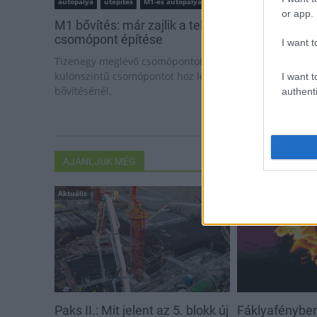
autópálya
útépítés
M1-es autópálya
Bicske
or app.
M1 bővítés: már zajlik a teljesen új Bicske Kele
csomópont építése
I want t
Tizenegy meglévő csomópontot korszerűsít és négy új,
különszintű csomópontot hoz létre az MKIF az M1-es
I want t
bővítésénél.
authenti
AJÁNLJUK MÉG
Aktuális
Helyi hírek
Paks II.: Mit jelent az 5. blokk új
Fáklyafényben 