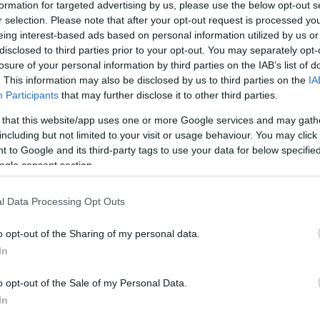
 intellektuális közösséget kialakítva.
formation for targeted advertising by us, please use the below opt-out s
r selection. Please note that after your opt-out request is processed y
hérvári kampusz új épületéről elmondta, folyamatban
eing interest-based ads based on personal information utilized by us or
budai Egyetemtől. Az Emberi Erőforrás Fejlesztési
disclosed to third parties prior to your opt-out. You may separately opt-
ntból megvalósuló fejlesztésre a terveik elkészültek,
losure of your personal information by third parties on the IAB’s list of
atok pedig várhatóan 2019-re fejeződnek be. Pavlik
. This information may also be disclosed by us to third parties on the
IA
kampuszhoz kapcsolódó kutatási célú programokra eddig
Participants
that may further disclose it to other third parties.
ményük.
 that this website/app uses one or more Google services and may gath
including but not limited to your visit or usage behaviour. You may click 
polgármestere úgy fogalmazott: a Budapesti Corvinus
 to Google and its third-party tags to use your data for below specifi
esfehérvári felsőoktatás fejlesztését korábban is
ogle consent section.
 hozzá.
egújul a mintegy 1900 négyzetméter alapterületű,
l Data Processing Opt Outs
s részeként kialakítanak egy 160 hallgatót befogadó és
o opt-out of the Sharing of my personal data.
atólabort, konzultációs termet és egy könyvtárat is.
In
o opt-out of the Sale of my Personal Data.
In