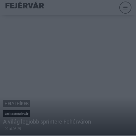
HELYI HÍREK
Székesfehérvár
A világ legjobb sprintere Fehérváron
2016.05.25