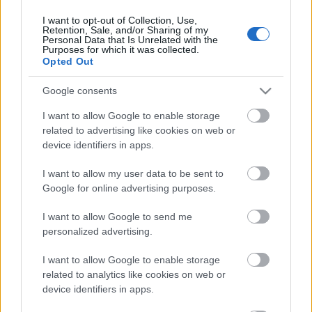
I want to opt-out of Collection, Use,
Retention, Sale, and/or Sharing of my
Personal Data that Is Unrelated with the
HIRDETÉS
Purposes for which it was collected.
Opted Out
Google consents
HIRDETÉS
I want to allow Google to enable storage
related to advertising like cookies on web or
device identifiers in apps.
LEGOLVASOTTABB
I want to allow my user data to be sent to
Megérkezett az eső a Duna
Google for online advertising purposes.
vízgyűjtőjére
I want to allow Google to send me
personalized advertising.
I want to allow Google to enable storage
Paks II.: Mit jelent az 5. blokk új
mérföldköve a felülvizsgálat
related to analytics like cookies on web or
árnyékában?
device identifiers in apps.