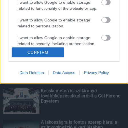
I want to allow Google to enable storage
related to functionality of the website or app.
Fontos a postaládákba költöző
széncinegék védelme
I want to allow Google to enable storage
related to personalization.
I want to allow Google to enable storage
related to security, including authentication
KIEMELT
functionality and fraud prevention, and other
CONFIRM
user protection.
Megérkezett az eső a Duna
vízgyűjtőjére
Data Deletion
Data Access
Privacy Policy
Kecskeméten is szakirányú
továbbképzésekkel erősít a Gál Ferenc
Egyetem
A lakosságra is fontos szerep hárul a
szúnyoginvázió elkerülésében