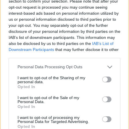
section to confirm your selection. Please note that after your
LEGFRISSEBB
opt-out request is processed you may continue seeing
interest-based ads based on personal information utilized by
Országos hírek
us or personal information disclosed to third parties prior to
Megérkezett az eső a Duna vízgyűjtőjére
your opt-out. You may separately opt-out of the further
disclosure of your personal information by third parties on the
IAB’s list of downstream participants. This information may
also be disclosed by us to third parties on the
IAB’s List of
Downstream Participants
that may further disclose it to other
Aktuális
third parties.
Paks II.: Mit jelent az 5. blokk új
mérföldköve a felülvizsgálat
Please note that this website/app uses one or more Google
Personal Data Processing Opt Outs
árnyékában?
services and may gather and store information including but
not limited to your visit or usage behaviour. You may click to
I want to opt-out of the Sharing of my
personal data.
grant or deny consent to Google and its third-party tags to
Opted In
Helyi hírek
use your data for below specified purposes in below Google
Amire többmillióan vártunk: szombattól
consent section.
I want to opt-out of the Sale of my
másodfokúra csökken a riasztás
Personal Data.
Opted In
I want to opt-out of processing my
Personal Data for Targeted Advertising.
Opted In
HIRDETÉS