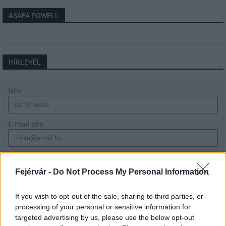
ASAFA POWELL
HÍRLEVÉL
Név
E-mail cím
Feliratkozom a hírlevélre és elfogadom az
adatvédelmi
szabályzatot!
Fejérvár -
Do Not Process My Personal Information
FELIRATKOZÁS
If you wish to opt-out of the sale, sharing to third parties, or
processing of your personal or sensitive information for
targeted advertising by us, please use the below opt-out