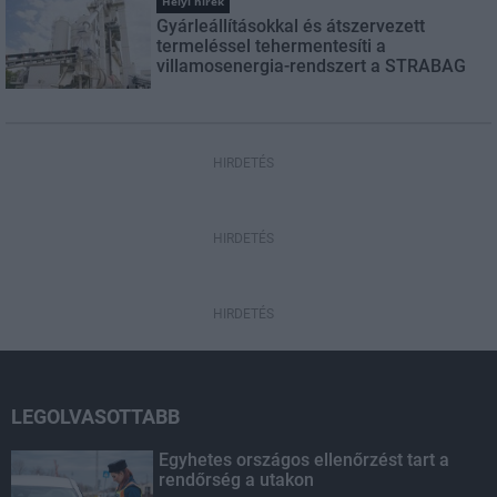
Helyi hírek
Gyárleállításokkal és átszervezett
termeléssel tehermentesíti a
villamosenergia-rendszert a STRABAG
HIRDETÉS
HIRDETÉS
HIRDETÉS
LEGOLVASOTTABB
Egyhetes országos ellenőrzést tart a
rendőrség a utakon