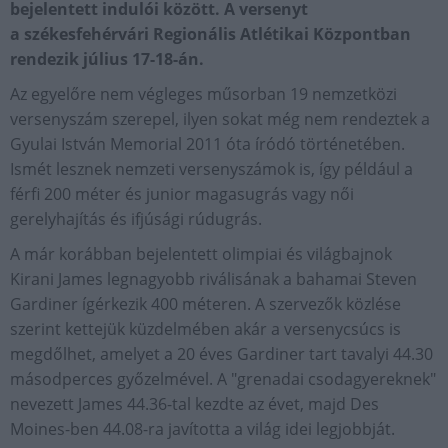
bejelentett indulói között. A versenyt
a székesfehérvári Regionális Atlétikai Központban
rendezik július 17-18-án.
Az egyelőre nem végleges műsorban 19 nemzetközi
versenyszám szerepel, ilyen sokat még nem rendeztek a
Gyulai István Memorial 2011 óta íródó történetében.
Ismét lesznek nemzeti versenyszámok is, így például a
férfi 200 méter és junior magasugrás vagy női
gerelyhajítás és ifjúsági rúdugrás.
A már korábban bejelentett olimpiai és világbajnok
Kirani James legnagyobb riválisának a bahamai Steven
Gardiner ígérkezik 400 méteren. A szervezők közlése
szerint kettejük küzdelmében akár a versenycsúcs is
megdőlhet, amelyet a 20 éves Gardiner tart tavalyi 44.30
másodperces győzelmével. A "grenadai csodagyereknek"
nevezett James 44.36-tal kezdte az évet, majd Des
Moines-ben 44.08-ra javította a világ idei legjobbját.