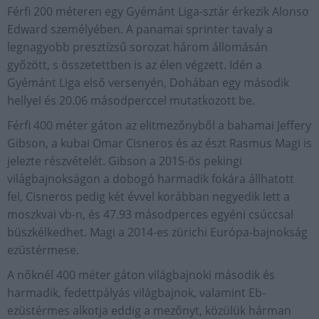
Férfi 200 méteren egy Gyémánt Liga-sztár érkezik Alonso
Edward személyében. A panamai sprinter tavaly a
legnagyobb presztízsű sorozat három állomásán
győzött, s összetettben is az élen végzett. Idén a
Gyémánt Liga első versenyén, Dohában egy második
hellyel és 20.06 másodperccel mutatkozott be.
Férfi 400 méter gáton az elitmezőnyből a bahamai Jeffery
Gibson, a kubai Omar Cisneros és az észt Rasmus Magi is
jelezte részvételét. Gibson a 2015-ös pekingi
világbajnokságon a dobogó harmadik fokára állhatott
fel, Cisneros pedig két évvel korábban negyedik lett a
moszkvai vb-n, és 47.93 másodperces egyéni csúccsal
büszkélkedhet. Magi a 2014-es zürichi Európa-bajnokság
ezüstérmese.
A nőknél 400 méter gáton világbajnoki második és
harmadik, fedettpályás világbajnok, valamint Eb-
ezüstérmes alkotja eddig a mezőnyt, közülük hárman