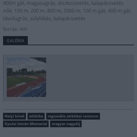
400m gát, magasugrás, diszkoszvetés, kalapácsvetés
nők: 100 m, 200 m, 800 m, 5000 m, 100 m gát, 400 m gát,
távolugrás, súlylökés, kalapácsvetés
forrás: mti
GALÉRIA
Helyi hírek
atlétika
regionális atlétikai centrum
Gyulai István Memorial
magyar nagydíj