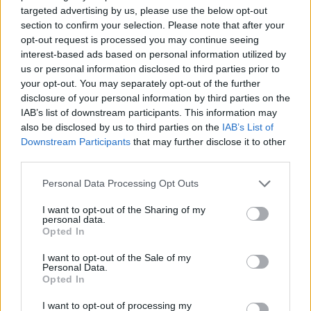
targeted advertising by us, please use the below opt-out
református iskoláját
section to confirm your selection. Please note that after your
A Szőnyi Benjámin Általános Iskola fejlesztését a FERROÉP
opt-out request is processed you may continue seeing
kivitelezheti; a munkák csaknem egy évig tartanak majd.
interest-based ads based on personal information utilized by
us or personal information disclosed to third parties prior to
Látványos építési szakasz indult be a
your opt-out. You may separately opt-out of the further
Flórián téri felüljárón
disclosure of your personal information by third parties on the
IAB’s list of downstream participants. This information may
also be disclosed by us to third parties on the
IAB’s List of
Downstream Participants
that may further disclose it to other
third parties.
Paks II.: Mit jelent az 5. blokk új
mérföldköve a felülvizsgálat
Please note that this website/app uses one or more Google
Personal Data Processing Opt Outs
árnyékában?
services and may gather and store information including but
not limited to your visit or usage behaviour. You may click to
I want to opt-out of the Sharing of my
personal data.
grant or deny consent to Google and its third-party tags to
Opted In
Elkészült a Liszt Ferenc repülőtér
use your data for below specified purposes in below Google
közelében lévő logisztikai bázis út- és
consent section.
I want to opt-out of the Sale of my
közműhálózatának fejlesztése
Personal Data.
Opted In
I want to opt-out of processing my