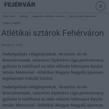
Helyi hírek
atlétika
regionális atlétikai centrum
Gyulai István Memorial
magyar nagydíj
Atlétikai sztárok Fehérváron
2016.05.12. 10:32
Fedettpályás világbajnokok, vb-ezüst- és vb-
bronzérmesek, valamint Gyémánt Liga-pontverseny
győztes is található az idén először kétnapos Gyulai
István Memorial - Atlétikai Magyar Nagydíj újonnan
bejelentett indulói között.
Fedettpályás világbajnokok, vb-ezüst- és vb-
bronzérmesek, valamint Gyémánt Liga-pontverseny
győztes is található az idén először kétnapos Gyulai
István Memorial - Atlétikai Magyar Nagydíj újonnan