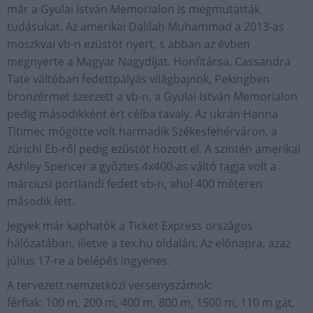
már a Gyulai István Memorialon is megmutatták
tudásukat. Az amerikai Dalilah Muhammad a 2013-as
moszkvai vb-n ezüstöt nyert, s abban az évben
megnyerte a Magyar Nagydíjat. Honfitársa, Cassandra
Tate váltóban fedettpályás világbajnok, Pekingben
bronzérmet szerzett a vb-n, a Gyulai István Memorialon
pedig másodikként ért célba tavaly. Az ukrán Hanna
Titimec mögötte volt harmadik Székesfehérváron, a
zürichi Eb-ről pedig ezüstöt hozott el. A szintén amerikai
Ashley Spencer a győztes 4x400-as váltó tagja volt a
márciusi portlandi fedett vb-n, ahol 400 méteren
második lett.
Jegyek már kaphatók a Ticket Express országos
hálózatában, illetve a tex.hu oldalán. Az előnapra, azaz
július 17-re a belépés ingyenes.
A tervezett nemzetközi versenyszámok:
férfiak: 100 m, 200 m, 400 m, 800 m, 1500 m, 110 m gát,