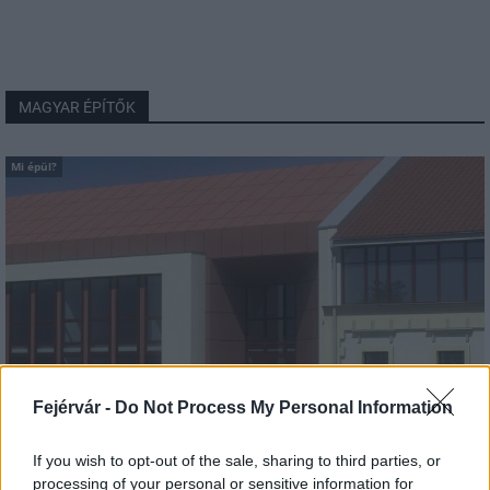
MAGYAR ÉPÍTŐK
Mi épül?
Fejérvár -
Do Not Process My Personal Information
Hódmezővásárhely
iskolaépítés
FERROÉP Zrt.
oktatási beruházás
If you wish to opt-out of the sale, sharing to third parties, or
processing of your personal or sensitive information for
Másfélszeresére bővítik Hódmezővásárhely jó hírű