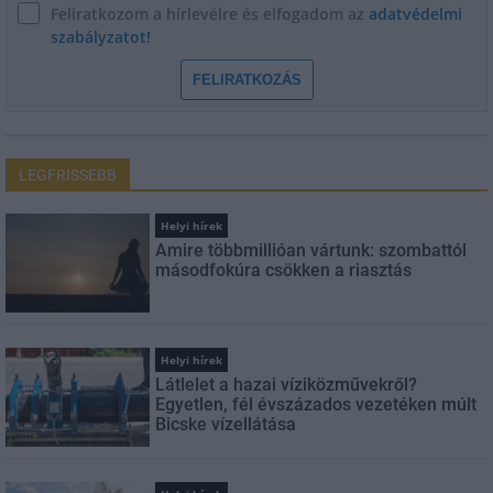
Feliratkozom a hírlevélre és elfogadom az
adatvédelmi
szabályzatot!
FELIRATKOZÁS
LEGFRISSEBB
Helyi hírek
Amire többmillióan vártunk: szombattól
másodfokúra csökken a riasztás
Helyi hírek
Látlelet a hazai víziközművekről?
Egyetlen, fél évszázados vezetéken múlt
Bicske vízellátása