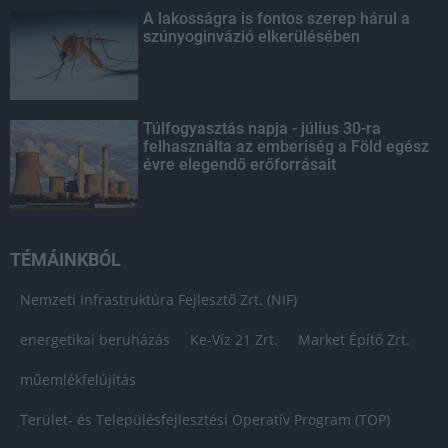
A lakosságra is fontos szerep hárul a
szúnyoginvázió elkerülésében
Túlfogyasztás napja - július 30-ra
felhasználta az emberiség a Föld egész
évre elegendő erőforrásait
TÉMÁINKBÓL
Nemzeti Infrastruktúra Fejlesztő Zrt. (NIF)
energetikai beruházás
Ke-Víz 21 Zrt.
Market Építő Zrt.
műemlékfelújítás
Terület- és Településfejlesztési Operatív Program (TOP)