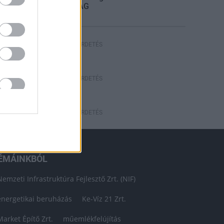
STRABAG
HIRDETÉS
HIRDETÉS
HIRDETÉS
ÉMÁINKBÓL
Nemzeti Infrastruktúra Fejlesztő Zrt. (NIF)
energetikai beruházás
Ke-Víz 21 Zrt.
Market Építő Zrt.
műemlékfelújítás