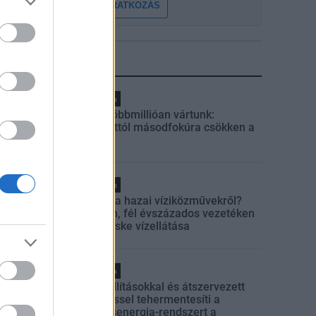
FELIRATKOZÁS
LEGFRISSEBB
Helyi hírek
Amire többmillióan vártunk:
szombattól másodfokúra csökken a
riasztás
Helyi hírek
Látlelet a hazai víziközművekről?
Egyetlen, fél évszázados vezetéken
múlt Bicske vízellátása
Helyi hírek
Gyárleállításokkal és átszervezett
termeléssel tehermentesíti a
villamosenergia-rendszert a