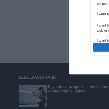
purpose
I want 
I want t
web or d
I want t
or app.
I want t
I want t
authenti
LEGOLVASOTTABB
Egyhetes országos ellenőrzést tart
a rendőrség a utakon