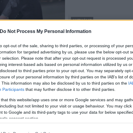
AKTUÁLIS
– Október 16. Az
Székesfehérvár
Do Not Process My Personal Information
Újraélesztési bemutató 
2018.09.27
to opt-out of the sale, sharing to third parties, or processing of your per
formation for targeted advertising by us, please use the below opt-out s
r selection. Please note that after your opt-out request is processed y
eing interest-based ads based on personal information utilized by us or
disclosed to third parties prior to your opt-out. You may separately opt-
losure of your personal information by third parties on the IAB’s list of
Tanuld meg, hogy tartsd életben!
. This information may also be disclosed by us to third parties on the
IA
Participants
that may further disclose it to other third parties.
2016.10.14
 that this website/app uses one or more Google services and may gath
Több, mint 22 ezer embert menthetnénk meg évente,
including but not limited to your visit or usage behaviour. You may click 
ha tudnánk az újraélesztés alapszabályait. Vasárnap
 to Google and its third-party tags to use your data for below specifi
k
országszerte gyorstanfolyamokat tartanak a helyzet
ogle consent section.
javításáért, a székesfehérvári mentőállomáson is.