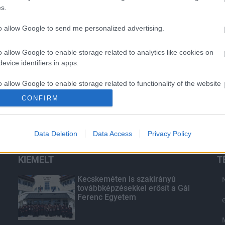
s.
to allow Google to send me personalized advertising.
o allow Google to enable storage related to analytics like cookies on
evice identifiers in apps.
o allow Google to enable storage related to functionality of the website
CONFIRM
o allow Google to enable storage related to personalization.
Data Deletion
Data Access
Privacy Policy
o allow Google to enable storage related to security, including
cation functionality and fraud prevention, and other user protection.
KIEMELT
T
Kecskeméten is szakirányú
továbbképzésekkel erősít a Gál
Ferenc Egyetem