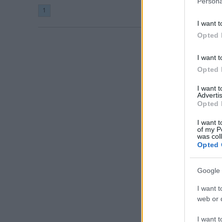
Persona
1
I want t
Opted 
I want t
Opted 
I want 
Advertis
Opted 
I want t
of my P
was col
Opted 
Google 
I want t
web or d
I want t