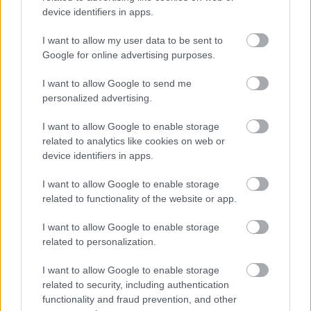
device identifiers in apps.
I want to allow my user data to be sent to
Google for online advertising purposes.
I want to allow Google to send me
personalized advertising.
I want to allow Google to enable storage
Józsa Krisztián, az Alba Fehérvár KC jelenlegi vezetőedzője veszi
related to analytics like cookies on web or
át a Kisvárda női kézilabdacsapatának irányítását a következő
device identifiers in apps.
szezontól.
I want to allow Google to enable storage
related to functionality of the website or app.
A tavalyinál is fiatalabb együttessel szállnak harcba a
fehérvári kézisek
I want to allow Google to enable storage
related to personalization.
2022.07.14
Helyi hírek
I want to allow Google to enable storage
related to security, including authentication
functionality and fraud prevention, and other