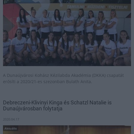
A Dunaújvárosi Kohász Kézilabda Akadémia (DKKA) csapatát
erősíti a 2020/21-es szezonban Bulath Anita.
Debreczeni-Klivinyi Kinga és Schatzl Natalie is
Dunaújvárosban folytatja
2020.04.17
Aktuális