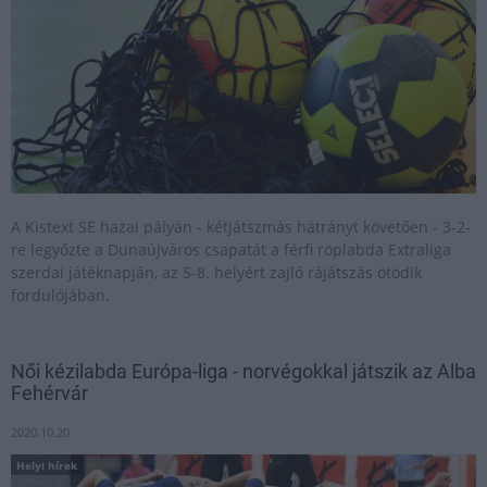
A Kistext SE hazai pályán - kétjátszmás hátrányt követően - 3-2-
re legyőzte a Dunaújváros csapatát a férfi röplabda Extraliga
szerdai játéknapján, az 5-8. helyért zajló rájátszás ötödik
fordulójában.
Női kézilabda Európa-liga - norvégokkal játszik az Alba
Fehérvár
2020.10.20
Helyi hírek