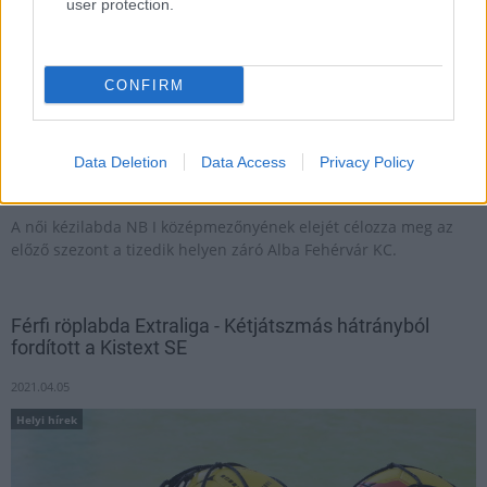
user protection.
CONFIRM
Data Deletion
Data Access
Privacy Policy
A női kézilabda NB I középmezőnyének elejét célozza meg az
előző szezont a tizedik helyen záró Alba Fehérvár KC.
Férfi röplabda Extraliga - Kétjátszmás hátrányból
fordított a Kistext SE
2021.04.05
Helyi hírek