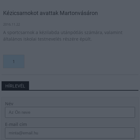
Kézicsarnokot avattak Martonvásáron
2016.11.22
A sportcsarnok a kézilabda utánpótlás számára, valamint
általános iskolai testnevelés részére épült.
1
HÍRLEVÉL
Név
E-mail cím