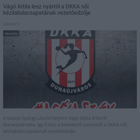
Vágó Attila lesz nyártól a DKKA női
kézilabdacsapatának vezetőedzője
2020.03.11
Aktuális
A távozó György László helyére Vágó Attila érkezik
Dunaújvárosba, így ő lesz a következő szezontól a DKKA női
kézilabdacsapatának vezetőedzője.