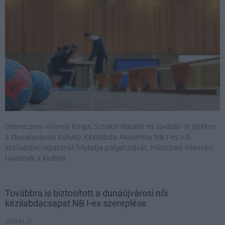
Debreczeni-Klivinyi Kinga, Schatzl Natalie és további öt játékos
a Dunaújvárosi Kohász Kézilabda Akadémia NB I-es női
kézilabdacsapatánál folytatja pályafutását, miközben kilencen
távoznak a klubtól.
Továbbra is biztosított a dunaújvárosi női
kézilabdacsapat NB I-es szereplése
2020.01.21