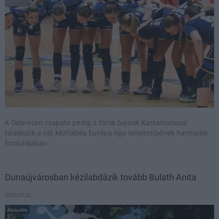
A Debrecen csapata pedig a török bajnok Kastamonuval
találkozik a női kézilabda Európa-liga selejtezőjének harmadik
fordulójában.
Dunaújvárosban kézilabdázik tovább Bulath Anita
2020.07.02
Aktuális