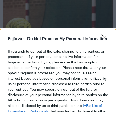
Fejérvár -
Do Not Process My Personal Information
Augusztus 30-án, a székesfehérvári MET Arénában rendezik a
If you wish to opt-out of the sale, sharing to third parties, or
férfi és női kézilabda Szuperkupa-mérkőzéseket.
processing of your personal or sensitive information for
targeted advertising by us, please use the below opt-out
section to confirm your selection. Please note that after your
Női kézilabda NB I. – Fontos pontokat szórt el az Alba
opt-out request is processed you may continue seeing
Fehérvár
interest-based ads based on personal information utilized by
us or personal information disclosed to third parties prior to
2024.01.22
your opt-out. You may separately opt-out of the further
Helyi hírek
disclosure of your personal information by third parties on the
IAB’s list of downstream participants. This information may
also be disclosed by us to third parties on the
IAB’s List of
Downstream Participants
that may further disclose it to other