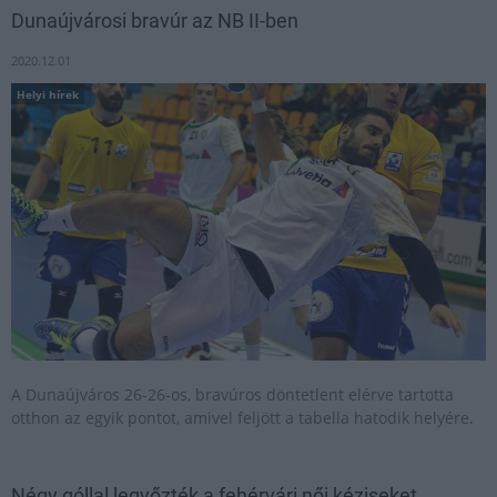
Dunaújvárosi bravúr az NB II-ben
2020.12.01
Helyi hírek
A Dunaújváros 26-26-os, bravúros döntetlent elérve tartotta
otthon az egyik pontot, amivel feljött a tabella hatodik helyére.
Négy góllal legyőzték a fehérvári női kéziseket