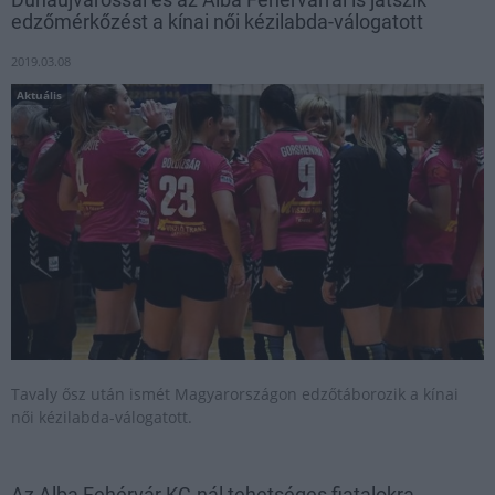
edzőmérkőzést a kínai női kézilabda-válogatott
2019.03.08
Aktuális
Tavaly ősz után ismét Magyarországon edzőtáborozik a kínai
női kézilabda-válogatott.
Az Alba Fehérvár KC-nál tehetséges fiatalokra