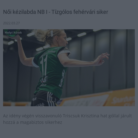
Női kézilabda NB I - Tízgólos fehérvári siker
2022.03.27
Helyi hírek
Az idény végén visszavonuló Triscsuk Krisztina hat góllal járult
hozzá a magabiztos sikerhez