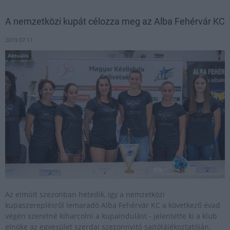
A nemzetközi kupát célozza meg az Alba Fehérvár KC
2019.07.11
Aktuális
Az elmúlt szezonban hetedik, így a nemzetközi
kupaszereplésről lemaradó Alba Fehérvár KC a következő évad
végén szeretné kiharcolni a kupaindulást - jelentette ki a klub
elnöke az egyesület szerdai szezonnyitó sajtótájékoztatóján.