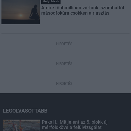
Helyi hírek
Amire többmillióan vártunk: szombattól
másodfokúra csökken a riasztás
HIRDETÉS
HIRDETÉS
HIRDETÉS
LEGOLVASOTTABB
Paks II.: Mit jelent az 5. blokk új
mérföldköve a felülvizsgálat