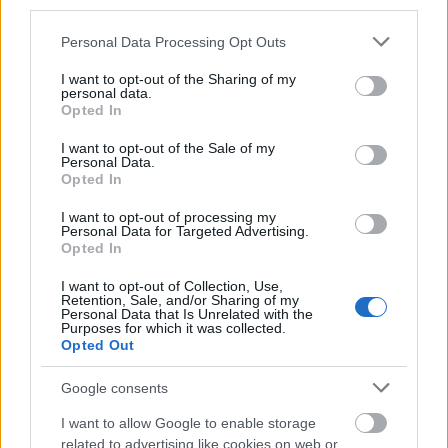
third parties.
Please note that this website/app uses one or more Google
Personal Data Processing Opt Outs
services and may gather and store information including but
not limited to your visit or usage behaviour. You may click to
I want to opt-out of the Sharing of my
personal data.
grant or deny consent to Google and its third-party tags to
Opted In
use your data for below specified purposes in below Google
consent section.
I want to opt-out of the Sale of my
Personal Data.
Opted In
Az Alba Fehérvár női kézilabda csapata döntetlent játszott a
bajnokság 13. helyén álló NEKA együttesével.
I want to opt-out of processing my
Personal Data for Targeted Advertising.
Opted In
Az Alba Fehérvár KC jelenlegi vezetőedzője veszi át a
I want to opt-out of Collection, Use,
Kisvárda női kézilabdacsapatának irányítását
Retention, Sale, and/or Sharing of my
Personal Data that Is Unrelated with the
Purposes for which it was collected.
2023.04.07
Opted Out
Helyi hírek
Google consents
I want to allow Google to enable storage
related to advertising like cookies on web or