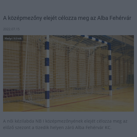
A középmezőny elejét célozza meg az Alba Fehérvár
2022.07.15
Helyi hírek
A női kézilabda NB I középmezőnyének elejét célozza meg az
előző szezont a tizedik helyen záró Alba Fehérvár KC.