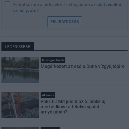
Feliratkozom a hírlevélre és elfogadom az
adatvédelmi
szabályzatot!
FELIRATKOZÁS
LEGFRISSEBB
Országos hírek
Megérkezett az eső a Duna vízgyűjtőjére
Aktuális
Paks II.: Mit jelent az 5. blokk új
mérföldköve a felülvizsgálat
árnyékában?