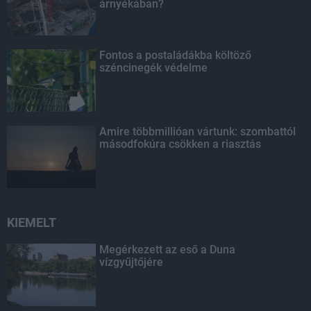
árnyékában?
Fontos a postaládákba költöző
széncinegék védelme
Amire többmillióan vártunk: szombattól
másodfokúra csökken a riasztás
KIEMELT
Megérkezett az eső a Duna
vízgyűjtőjére