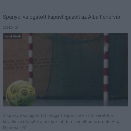
Spanyol válogatott kapust igazolt az Alba Fehérvár
2024.04.24
Helyi hírek
A spanyol válogatottat megjárt kapussal erősíti keretét a
következő idénytől a női kézilabda-élvonalban szereplő Alba
Fehérvár KC.