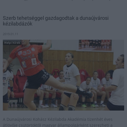
Szerb tehetséggel gazdagodtak a dunaújvárosi
kézilabdázók
2019.01.11
Helyi hírek
A Dunaújvárosi Kohász Kézilabda Akadémia tizenhét éves
átlövője csütörtöktől magyar állampolgárként szerezheti a