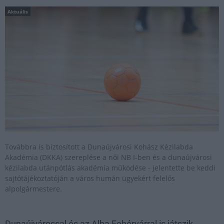
Aktuális
Továbbra is biztosított a Dunaújvárosi Kohász Kézilabda
Akadémia (DKKA) szereplése a női NB I-ben és a dunaújvárosi
kézilabda utánpótlás akadémia működése - jelentette be keddi
sajtótájékoztatóján a város humán ügyekért felelős
alpolgármestere.
Dunaújvárossal és az Alba Fehérvárral is játszik