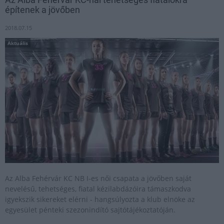
építenek a jövőben
2018.07.15
Aktuális
Az Alba Fehérvár KC NB I-es női csapata a jövőben saját
nevelésű, tehetséges, fiatal kézilabdázóira támaszkodva
igyekszik sikereket elérni - hangsúlyozta a klub elnöke az
egyesület pénteki szezonindító sajtótájékoztatóján.