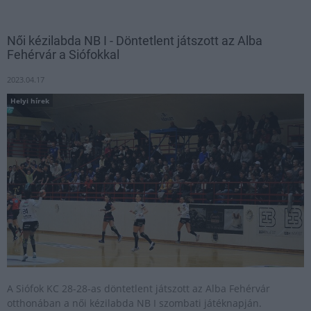
Női kézilabda NB I - Döntetlent játszott az Alba
Fehérvár a Siófokkal
2023.04.17
Helyi hírek
A Siófok KC 28-28-as döntetlent játszott az Alba Fehérvár
otthonában a női kézilabda NB I szombati játéknapján.