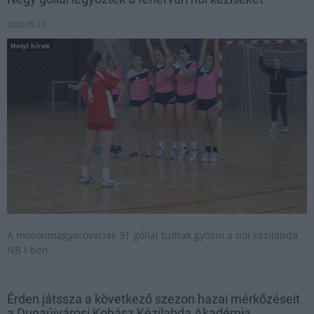
2020.09.23
Helyi hírek
A mosonmagyaróváriak 31 góllal tudtak győzni a női kézilabda
NB I-ben.
Érden játssza a következő szezon hazai mérkőzéseit
a Dunaújvárosi Kohász Kézilabda Akadémia