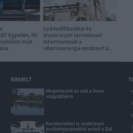
ai
Gyárleállításokkal és
l? Egyetlen, fél
átszervezett termeléssel
ezetéken múlt
tehermentesíti a
tása
villamosenergia-rendszert a
STRABAG
KIEMELT
T
Megérkezett az eső a Duna
vízgyűjtőjére
Kecskeméten is szakirányú
továbbképzésekkel erősít a Gál