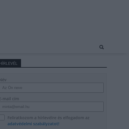
HÍRLEVÉL
Név
E-mail cím
Feliratkozom a hírlevélre és elfogadom az
adatvédelmi szabályzatot!