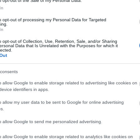
o opt-out of the Sale of my Personal Data.
In
to opt-out of processing my Personal Data for Targeted
ing.
In
i Kohász Kézilabda Akadémia
o opt-out of Collection, Use, Retention, Sale, and/or Sharing
ersonal Data that Is Unrelated with the Purposes for which it
lected.
Out
consents
o allow Google to enable storage related to advertising like cookies on
evice identifiers in apps.
Új gyalogosátkelők és jelzőlámpás
csomópont épül Angyalföldön
o allow my user data to be sent to Google for online advertising
s.
to allow Google to send me personalized advertising.
Másfélszeresére bővítik
Hódmezővásárhely jó hírű
o allow Google to enable storage related to analytics like cookies on
református iskoláját