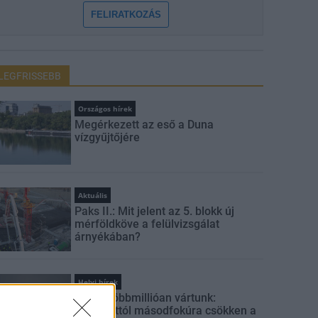
FELIRATKOZÁS
LEGFRISSEBB
Országos hírek
Megérkezett az eső a Duna
vízgyűjtőjére
Aktuális
Paks II.: Mit jelent az 5. blokk új
mérföldköve a felülvizsgálat
árnyékában?
Helyi hírek
Amire többmillióan vártunk:
szombattól másodfokúra csökken a