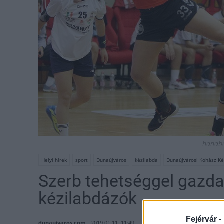
handba
Helyi hírek
sport
Dunaújváros
kézilabda
Dunaújvárosi Kohász K
Szerb tehetséggel gazda
kézilabdázók
Fejérvár -
dunaujvaros.com
2019.01.11. 11:49