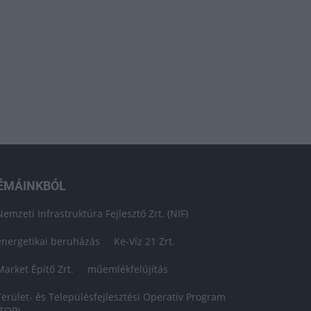
ÉMÁINKBÓL
Nemzeti Infrastruktúra Fejlesztő Zrt. (NIF)
energetikai beruházás
Ke-Víz 21 Zrt.
Market Építő Zrt.
műemlékfelújítás
Terület- és Településfejlesztési Operatív Program
(TOP)