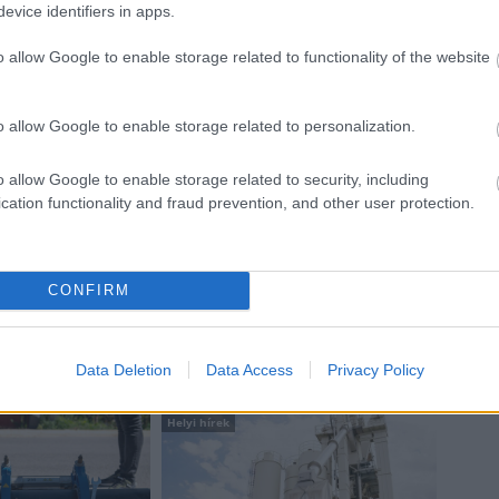
evice identifiers in apps.
o allow Google to enable storage related to functionality of the website
Látványos építési szakasz indult
be a Flórián téri felüljárón
o allow Google to enable storage related to personalization.
t
o allow Google to enable storage related to security, including
Paks II.: Mit jelent az 5. blokk új
cation functionality and fraud prevention, and other user protection.
mérföldköve a felülvizsgálat
árnyékában?
CONFIRM
Data Deletion
Data Access
Privacy Policy
Helyi hírek