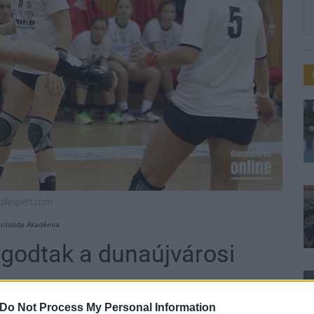
llexpert.com
ézilabda Akadémia
godtak a dunaújvárosi
Do Not Process My Personal Information