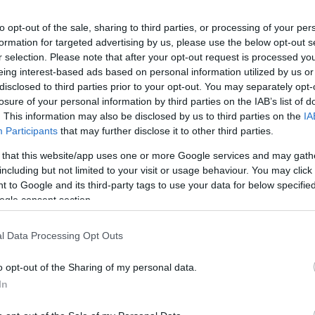
to opt-out of the sale, sharing to third parties, or processing of your per
formation for targeted advertising by us, please use the below opt-out s
zenhét éves átlövője csütörtöktől magyar
r selection. Please note that after your opt-out request is processed y
eing interest-based ads based on personal information utilized by us or
disclosed to third parties prior to your opt-out. You may separately opt-
losure of your personal information by third parties on the IAB’s list of
hiszen délelőtt tizenegykor a Városháza
. This information may also be disclosed by us to third parties on the
IA
elenlétében végre letette az állampolgársági esküt,
Participants
that may further disclose it to other third parties.
omása.
 that this website/app uses one or more Google services and may gath
ezúttal nem csak Magyarország és Dunaújváros, hanem
including but not limited to your visit or usage behaviour. You may click 
ak. A fogadalom megtétele után a tizenhét éves lövő
 to Google and its third-party tags to use your data for below specifi
ar állampolgárként a Himnuszt, majd fogadta a
ogle consent section.
.
l Data Processing Opt Outs
amióta másfél évvel ezelőtt városunkba érkezett. Az
hazájában kétszer is az év játékosa lett, most a
o opt-out of the Sharing of my personal data.
t is a legjobb lehessen. Ennek érdekében reggeltől
In
eteget segítenek neki megtanulni a nyelvet. Mint
 de a várost is nagyon megszerette és büszke rá, hogy