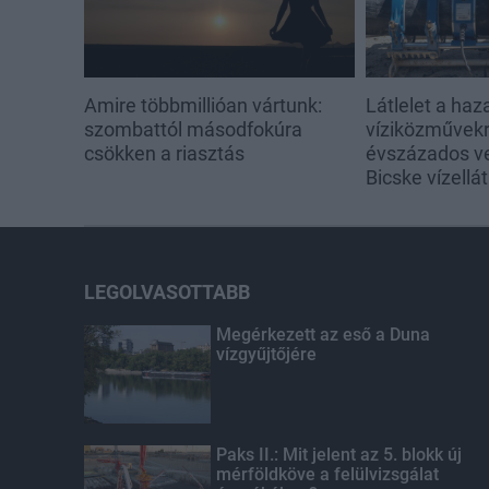
Amire többmillióan vártunk:
Látlelet a haz
szombattól másodfokúra
víziközművekrő
csökken a riasztás
évszázados v
Bicske vízellá
LEGOLVASOTTABB
Megérkezett az eső a Duna
vízgyűjtőjére
Paks II.: Mit jelent az 5. blokk új
mérföldköve a felülvizsgálat