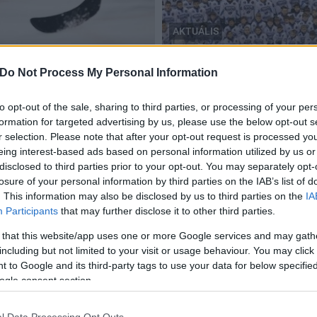
AKTUÁLIS
Székesfehérvár
Kilenc év alatt meghárom
Do Not Process My Personal Information
k szakmai stábja
játékosainak száma
to opt-out of the sale, sharing to third parties, or processing of your per
2018.08.27
formation for targeted advertising by us, please use the below opt-out s
r selection. Please note that after your opt-out request is processed y
eing interest-based ads based on personal information utilized by us or
disclosed to third parties prior to your opt-out. You may separately opt-
losure of your personal information by third parties on the IAB’s list of
. This information may also be disclosed by us to third parties on the
IA
Participants
that may further disclose it to other third parties.
 that this website/app uses one or more Google services and may gath
including but not limited to your visit or usage behaviour. You may click 
 to Google and its third-party tags to use your data for below specifi
ogle consent section.
l Data Processing Opt Outs