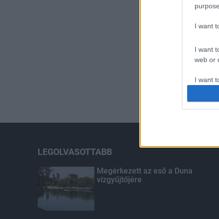
purpose
I want 
I want t
web or d
I want t
or app.
I want t
I want t
authenti
LEGOLVASOTTABB
Megérkezett az eső a Duna
vízgyűjtőjére