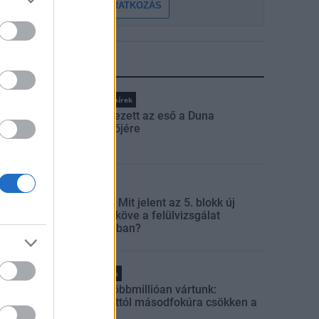
FELIRATKOZÁS
LEGFRISSEBB
Országos hírek
Megérkezett az eső a Duna
vízgyűjtőjére
Aktuális
Paks II.: Mit jelent az 5. blokk új
mérföldköve a felülvizsgálat
árnyékában?
Helyi hírek
Amire többmillióan vártunk:
szombattól másodfokúra csökken a
riasztás