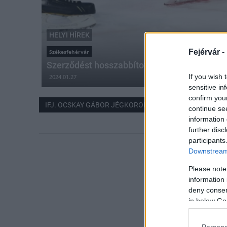
HELYI HÍREK
Fejérvár -
Székesfehérvár
Szerződést hosszabbított a fehérvári hokiso
If you wish 
2024.01.27
sensitive in
confirm you
IFJ. OCSKAY GÁBOR JÉGKORONG AKADÉMIA
continue se
information 
further disc
participants
Downstream 
Please note
information 
deny consent
in below Go
Persona