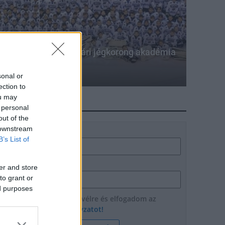
szorozódott a fehérvári jégkorong akadémia
sonal or
ection to
ou may
HÍRLEVÉL
 personal
out of the
 downstream
Név
B’s List of
E-mail cím
er and store
to grant or
ed purposes
Feliratkozom a hírlevélre és elfogadom az
adatvédelmi szabályzatot!