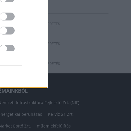
HIRDETÉS
HIRDETÉS
HIRDETÉS
ÉMÁINKBÓL
Nemzeti Infrastruktúra Fejlesztő Zrt. (NIF)
energetikai beruházás
Ke-Víz 21 Zrt.
Market Építő Zrt.
műemlékfelújítás