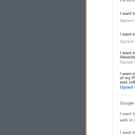
I want t
Opted 
I want t
Opted 
I want 
Advertis
Opted 
I want t
of my P
was col
Opted 
Google 
I want t
web or d
I want t