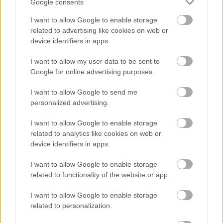
Google consents
Név
I want to allow Google to enable storage
related to advertising like cookies on web or
E-mail cím
device identifiers in apps.
I want to allow my user data to be sent to
Feliratkozom a hírlevélre és elfogadom az
adatvédelmi
Google for online advertising purposes.
szabályzatot!
I want to allow Google to send me
FELIRATKOZÁS
personalized advertising.
I want to allow Google to enable storage
related to analytics like cookies on web or
device identifiers in apps.
LEGFRISSEBB
I want to allow Google to enable storage
Országos hírek
related to functionality of the website or app.
Megérkezett az eső a Duna vízgyűjtőjére
I want to allow Google to enable storage
related to personalization.