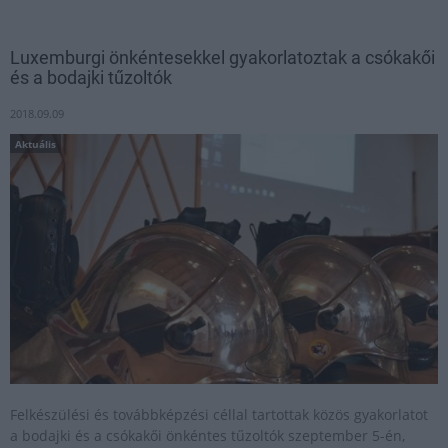
Luxemburgi önkéntesekkel gyakorlatoztak a csókakői
és a bodajki tűzoltók
2018.09.09
Aktuális
Felkészülési és továbbképzési céllal tartottak közös gyakorlatot
a bodajki és a csókakői önkéntes tűzoltók szeptember 5-én,