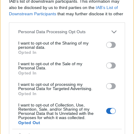
IAB’s list of downstream participants. This information may
Székesfehérvárra várják mammográfiás vizsgálatra 2018.
also be disclosed by us to third parties on the
IAB’s List of
március 29-től április 13-ig a Bodajkon, majd április 16-tól a
Downstream Participants
that may further disclose it to other
Pákozdon élő, meghívóval rendelkező hölgyeket.
third parties.
Please note that this website/app uses one or more Google
Personal Data Processing Opt Outs
services and may gather and store information including but
A Westbau megvásárolta és felújítja a bodajki
not limited to your visit or usage behaviour. You may click to
I want to opt-out of the Sharing of my
Hochburg-Lamberg kastélyt
personal data.
grant or deny consent to Google and its third-party tags to
Opted In
use your data for below specified purposes in below Google
2016.12.21
consent section.
A Fejér megyében található, igen leromlott állapotú épület a
I want to opt-out of the Sale of my
Personal Data.
felújítás után turisztikai célokat szolgál majd, és akár vadászati
Opted In
kiállításoknak is helyet adhat.
I want to opt-out of processing my
Personal Data for Targeted Advertising.
Opted In
1
I want to opt-out of Collection, Use,
Retention, Sale, and/or Sharing of my
Personal Data that Is Unrelated with the
Purposes for which it was collected.
HÍRLEVÉL
Opted Out