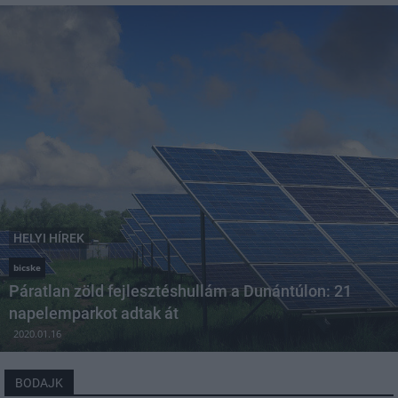
HELYI HÍREK
bicske
Páratlan zöld fejlesztéshullám a Dunántúlon: 21
napelemparkot adtak át
2020.01.16
BODAJK