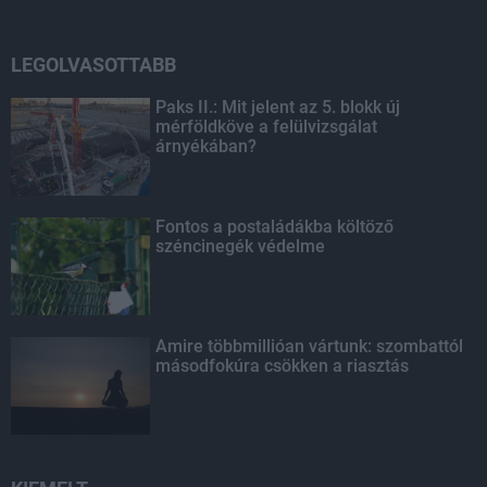
LEGOLVASOTTABB
Paks II.: Mit jelent az 5. blokk új
mérföldköve a felülvizsgálat
árnyékában?
Fontos a postaládákba költöző
széncinegék védelme
Amire többmillióan vártunk: szombattól
másodfokúra csökken a riasztás