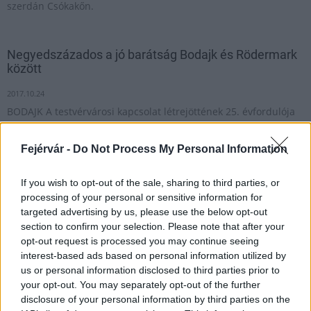
szerdán Csókakőn.
Negyedszázados a jó barátság Bodajk és Rödermark
között
2017.10.24
BODAJK A testvérvárosi kapcsolat létrejöttének 25. évfordulója
alkalmával delegáció látogatott a kisvárosból a németországi
Rödemarkba.
Fejérvár -
Do Not Process My Personal Information
If you wish to opt-out of the sale, sharing to third parties, or
Végigkövethetjük a hulladék útját - KUKAkulTÚRA
processing of your personal or sensitive information for
2016
targeted advertising by us, please use the below opt-out
section to confirm your selection. Please note that after your
2016.04.04
opt-out request is processed you may continue seeing
interest-based ads based on personal information utilized by
us or personal information disclosed to third parties prior to
Emlőszűrés a Bodajkon élők, és a pákozdiak számára
your opt-out. You may separately opt-out of the further
disclosure of your personal information by third parties on the
2018.04.03