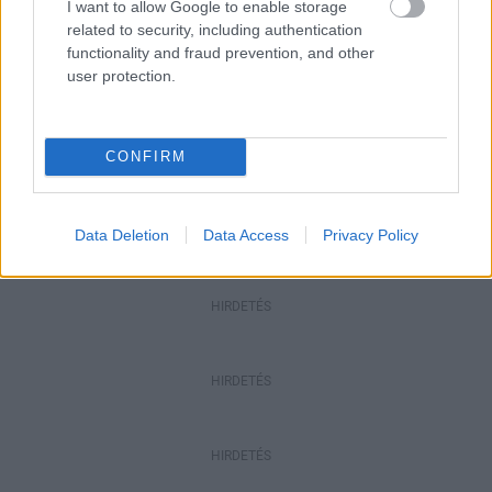
I want to allow Google to enable storage
Aktuális
related to security, including authentication
Paks II.: Mit jelent az 5. blokk új
functionality and fraud prevention, and other
mérföldköve a felülvizsgálat
árnyékában?
user protection.
Helyi hírek
CONFIRM
Amire többmillióan vártunk: szombattól
másodfokúra csökken a riasztás
Data Deletion
Data Access
Privacy Policy
HIRDETÉS
HIRDETÉS
HIRDETÉS