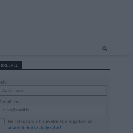
HÍRLEVÉL
Név
E-mail cím
Feliratkozom a hírlevélre és elfogadom az
adatvédelmi szabályzatot!