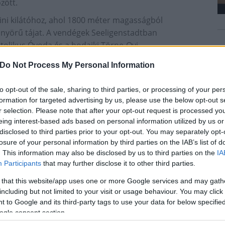
zött.
eini kilátóhoz, ahol 1800 méter magasságból
önyörű tájat. A vendégek Seeligenstadtban
atolikus Óvoda és a bodajki Törpe-Ovi
y jó hangulatú szakmai beszélgetésre is, mely során a
Do Not Process My Personal Information
ól felszerelt rödermarki óvodát. A 3FALU Táncműhely
ettek részt – számolt be lapunknak a látogatásról
to opt-out of the sale, sharing to third parties, or processing of your per
formation for targeted advertising by us, please use the below opt-out s
r selection. Please note that after your opt-out request is processed y
eing interest-based ads based on personal information utilized by us or
disclosed to third parties prior to your opt-out. You may separately opt-
losure of your personal information by third parties on the IAB’s list of
. This information may also be disclosed by us to third parties on the
IA
Participants
that may further disclose it to other third parties.
 that this website/app uses one or more Google services and may gath
including but not limited to your visit or usage behaviour. You may click 
 to Google and its third-party tags to use your data for below specifi
ogle consent section.