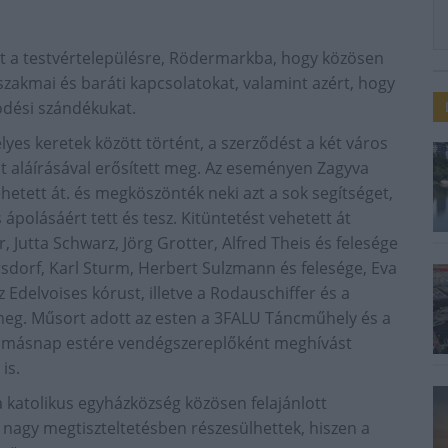
tt a testvértelepülésre, Rödermarkba, hogy közösen
 szakmai és baráti kapcsolatokat, valamint azért, hogy
dési szándékukat.
es keretek között történt, a szerződést a két város
 aláírásával erősített meg. Az eseményen Zagyva
hetett át. és megköszönték neki azt a sok segítséget,
polásáért tett és tesz. Kitüntetést vehetett át
 Jutta Schwarz, Jörg Grotter, Alfred Theis és felesége
rsdorf, Karl Sturm, Herbert Sulzmann és felesége, Eva
Edelvoises kórust, illetve a Rodauschiffer és a
eg. Műsort adott az esten a 3FALU Táncműhely és a
gy másnap estére vendégszereplőként meghívást
is.
katolikus egyházközség közösen felajánlott
k nagy megtiszteltetésben részesülhettek, hiszen a