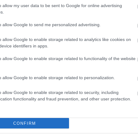
o allow my user data to be sent to Google for online advertising
s.
to allow Google to send me personalized advertising.
Új gyalogosátkelők és jelzőlámpás
o allow Google to enable storage related to analytics like cookies on
csomópont épül Angyalföldön
evice identifiers in apps.
o allow Google to enable storage related to functionality of the website
Másfélszeresére bővítik
Hódmezővásárhely jó hírű
o allow Google to enable storage related to personalization.
református iskoláját
o allow Google to enable storage related to security, including
cation functionality and fraud prevention, and other user protection.
Látványos építési szakasz indult
be a Flórián téri felüljárón
CONFIRM
t