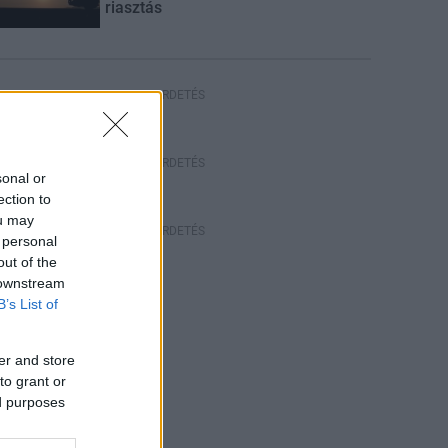
riasztás
HIRDETÉS
HIRDETÉS
sonal or
ection to
ou may
HIRDETÉS
 personal
out of the
 downstream
B’s List of
er and store
to grant or
ed purposes