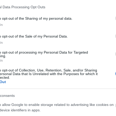
l Data Processing Opt Outs
o opt-out of the Sharing of my personal data.
In
o opt-out of the Sale of my Personal Data.
In
to opt-out of processing my Personal Data for Targeted
ing.
In
o opt-out of Collection, Use, Retention, Sale, and/or Sharing
ületen alakult ki együttműködés. A gyümölcsöző
ersonal Data that Is Unrelated with the Purposes for which it
lected.
ó gyakorlatok átvételében és adományokban is
Out
a kialakult barátságok.
consents
o allow Google to enable storage related to advertising like cookies on
evice identifiers in apps.