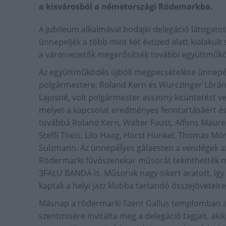
a kisvárosból a németországi Rödemarkba.
A jubileum alkalmával bodajki delegáció látogato
ünnepeljék a több mint két évtized alatt kialakult
a városvezetők megerősítsék további együttműkö
Az együttműködés újbóli megpecsételése ünnepély
polgármestere, Roland Kern és Wurczinger Lóránt
Lajosné, volt polgármester asszony kitüntetést ve
melyet a kapcsolat eredményes fenntartásáért és á
továbbá Roland Kern, Walter Faust, Alfons Maurer,
Steffi Theis, Lilo Haag, Horst Hunkel, Thomas Mö
Sulzmann. Az ünnepélyes gálaesten a vendégek az 
Rödermarki fúvószenekar műsorát tekinthették m
3FALU BANDA is. Műsoruk nagy sikert aratott, í
kaptak a helyi jazz klubba tartandó összejövetelre 
Másnap a rödermarki Szent Gallus templomban a 
szentmisére invitálta meg a delegáció tagjait, aki