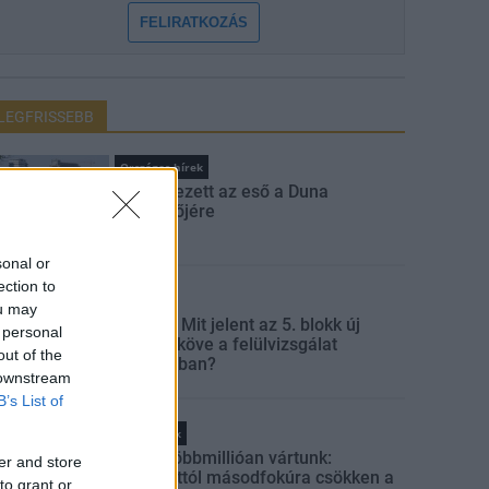
FELIRATKOZÁS
LEGFRISSEBB
Országos hírek
Megérkezett az eső a Duna
vízgyűjtőjére
sonal or
ection to
Aktuális
ou may
Paks II.: Mit jelent az 5. blokk új
 personal
mérföldköve a felülvizsgálat
out of the
árnyékában?
 downstream
B’s List of
Helyi hírek
Amire többmillióan vártunk:
er and store
szombattól másodfokúra csökken a
to grant or