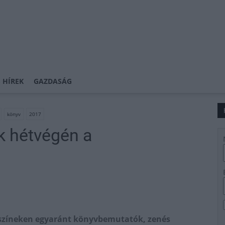
 HÍREK
GAZDASÁG
könyv
2017
k hétvégén a
lyszíneken egyaránt könyvbemutatók, zenés