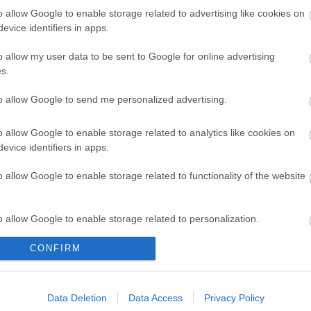
o allow Google to enable storage related to advertising like cookies on
Látványos építési szakasz indult
evice identifiers in apps.
be a Flórián téri felüljárón
o allow my user data to be sent to Google for online advertising
s.
to allow Google to send me personalized advertising.
o allow Google to enable storage related to analytics like cookies on
evice identifiers in apps.
Helyi hírek
o allow Google to enable storage related to functionality of the website
o allow Google to enable storage related to personalization.
CONFIRM
o allow Google to enable storage related to security, including
cation functionality and fraud prevention, and other user protection.
sekkel lépett
Harmonia Albensis: négy nyári
négy megyére
koncerttel tölti meg
Data Deletion
Data Access
Privacy Policy
ásfelújítási
Székesfehérvár templomait