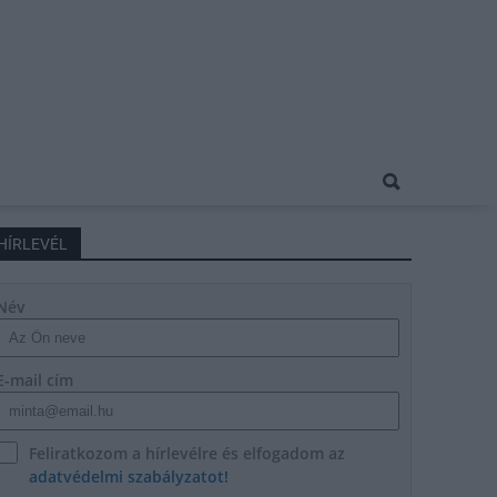
HÍRLEVÉL
Név
E-mail cím
Feliratkozom a hírlevélre és elfogadom az
adatvédelmi szabályzatot!