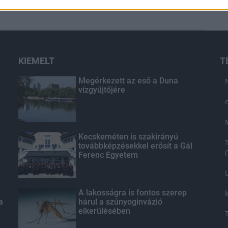
KIEMELT
T
Megérkezett az eső a Duna
vízgyűjtőjére
Kecskeméten is szakirányú
továbbképzésekkel erősít a Gál
Ferenc Egyetem
A lakosságra is fontos szerep
a
hárul a szúnyoginvázió
elkerülésében