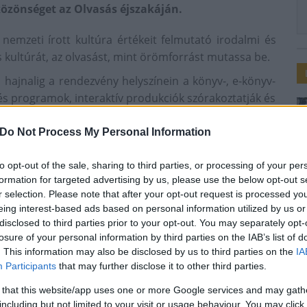
közönséget az Olvasás éjszakáján.
 nemzeti írott kultúra értékeit felmutató irodalmi és
es kultúrát, az olvasást, mint örömforrást mutassa be.
ajnalig a rendezvény helyszínein a könyv-, e-könyv-
és programok, interaktív produkciók szórakoztatják és
önyvesboltjainak egy része meghosszabbított nyitva
Do Not Process My Personal Information
meseíróké - Csukás István, Kántor Kata, Bodor Attila
to opt-out of the sale, sharing to third parties, or processing of your per
formation for targeted advertising by us, please use the below opt-out s
r selection. Please note that after your opt-out request is processed y
ben.
eing interest-based ads based on personal information utilized by us or
disclosed to third parties prior to your opt-out. You may separately opt-
losure of your personal information by third parties on the IAB’s list of
. This information may also be disclosed by us to third parties on the
IA
Participants
that may further disclose it to other third parties.
irodalom
könyv
2017
 that this website/app uses one or more Google services and may gath
including but not limited to your visit or usage behaviour. You may click 