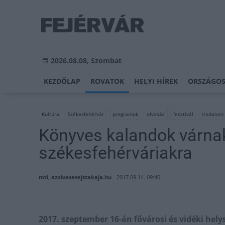
2026.08.08, Szombat
KEZDŐLAP
ROVATOK
HELYI HÍREK
ORSZÁGOS
Kultúra
Székesfehérvár
programok
olvasás
fesztivál
irodalom
Könyves kalandok várna
székesfehérváriakra
mti, azolvasasejszakaja.hu
2017.09.14. 09:40
2017. szeptember 16-án fővárosi és vidéki he