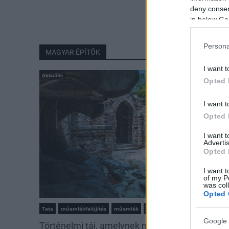
deny consent
in below Go
Persona
MAGYAR ÉPÍTŐK
I want t
Aktuális
Opted 
I want t
Opted 
I want 
Advertis
Opted 
I want t
of my P
was col
Opted 
Tata
műemlékfelújítás
műemlék
restaurálás
Google 
Történelmi táj, amelynek minden köve mesél –