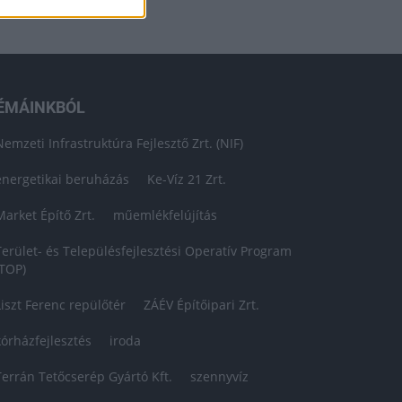
ÉMÁINKBÓL
Nemzeti Infrastruktúra Fejlesztő Zrt. (NIF)
energetikai beruházás
Ke-Víz 21 Zrt.
Market Építő Zrt.
műemlékfelújítás
Terület- és Településfejlesztési Operatív Program
(TOP)
Liszt Ferenc repülőtér
ZÁÉV Építőipari Zrt.
kórházfejlesztés
iroda
Terrán Tetőcserép Gyártó Kft.
szennyvíz