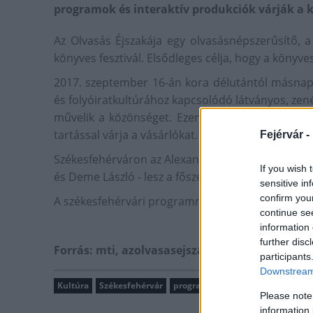
programok és interaktív produkciók várják a 
Az Olvasás Éjszakája egy olvasásnépszerűsítő, a
könyves fesztivál. Elsődleges célja, hogy a könyv
2017. szeptember 16-án kora délutántól másnap h
és folyóiratkultúrához kapcsolódó látványos, zen
művelik a közönséget. Ezen a napon az ország k
tartással várja a vásárlókat.
Fejérvár -
Székesfehérváron az Alexandra Könyváruházban a 
If you wish 
és Deme László - lesz a főszerep.
sensitive in
confirm you
A székesfehérvári programról
ITT
olvashat bőveb
continue se
information 
further disc
Forrás: mti, azolvasasejszakaja.hu
participants
Downstream 
Kultúra
Székesfehérvár
programok
olvasás
fesztivál
Please note
information 