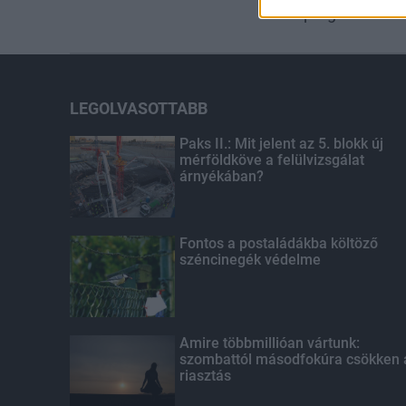
program
LEGOLVASOTTABB
Paks II.: Mit jelent az 5. blokk új
mérföldköve a felülvizsgálat
árnyékában?
Fontos a postaládákba költöző
széncinegék védelme
Amire többmillióan vártunk:
szombattól másodfokúra csökken 
riasztás