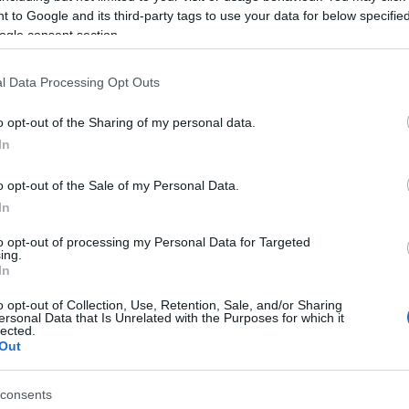
 to Google and its third-party tags to use your data for below specifi
ogle consent section.
l Data Processing Opt Outs
o opt-out of the Sharing of my personal data.
M1 bővítés: már zajlik a teljesen új
In
Bicske Kelet csomópont építése
o opt-out of the Sale of my Personal Data.
In
Új gyalogosátkelők és jelzőlámpás
to opt-out of processing my Personal Data for Targeted
csomópont épül Angyalföldön
ing.
In
o opt-out of Collection, Use, Retention, Sale, and/or Sharing
ersonal Data that Is Unrelated with the Purposes for which it
lected.
Másfélszeresére bővítik
Out
Hódmezővásárhely jó hírű
református iskoláját
consents