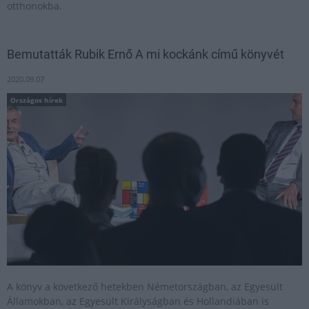
otthonokba.
Bemutatták Rubik Ernő A mi kockánk című könyvét
2020.09.07
Országos hírek
A könyv a következő hetekben Németországban, az Egyesült
Államokban, az Egyesült Királyságban és Hollandiában is