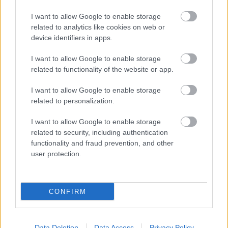
I want to allow Google to enable storage
related to analytics like cookies on web or
device identifiers in apps.
A közhasznú kezdeményezés célja, hogy 300 forintért
témaválasztásában minél szélesebb, minőségében minél
I want to allow Google to enable storage
magasabb színvonalú könyvek kerüljenek vissza az
related to functionality of the website or app.
emberekhez.
I want to allow Google to enable storage
related to personalization.
Egész nyáron nyitva tart Dunaújváros könyvtára
I want to allow Google to enable storage
2019.07.24
related to security, including authentication
Aktuális
functionality and fraud prevention, and other
user protection.
CONFIRM
Data Deletion
Data Access
Privacy Policy