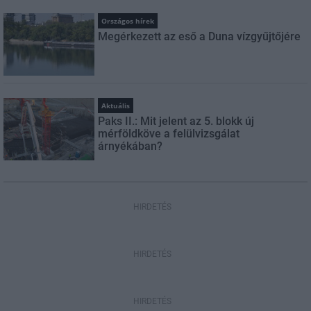
Országos hírek
Megérkezett az eső a Duna vízgyűjtőjére
Aktuális
Paks II.: Mit jelent az 5. blokk új
mérföldköve a felülvizsgálat
árnyékában?
HIRDETÉS
HIRDETÉS
HIRDETÉS