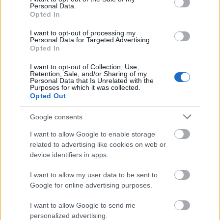
Personal Data.
Opted In
A gazdagon illusztrált kötet azokat a vadon termő
gyógynövényeket mutatja be, amelyekkel a Herbarius
I want to opt-out of processing my
programok során találkozhatnak a résztvevők Fehérvár
Personal Data for Targeted Advertising.
közelében.
Opted In
I want to opt-out of Collection, Use,
Retention, Sale, and/or Sharing of my
Personal Data that Is Unrelated with the
Könyvmentők akcióban - töretlenül a fehérvári
Purposes for which it was collected.
olvasókért
Opted Out
2020.06.05
Google consents
Helyi hírek
I want to allow Google to enable storage
related to advertising like cookies on web or
device identifiers in apps.
I want to allow my user data to be sent to
Google for online advertising purposes.
I want to allow Google to send me
personalized advertising.