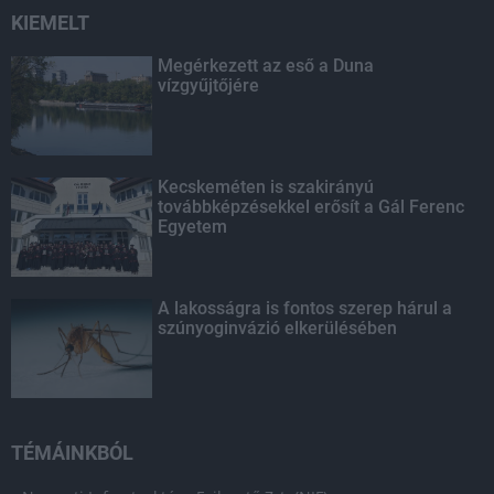
KIEMELT
Megérkezett az eső a Duna
vízgyűjtőjére
Kecskeméten is szakirányú
továbbképzésekkel erősít a Gál Ferenc
Egyetem
A lakosságra is fontos szerep hárul a
szúnyoginvázió elkerülésében
TÉMÁINKBÓL