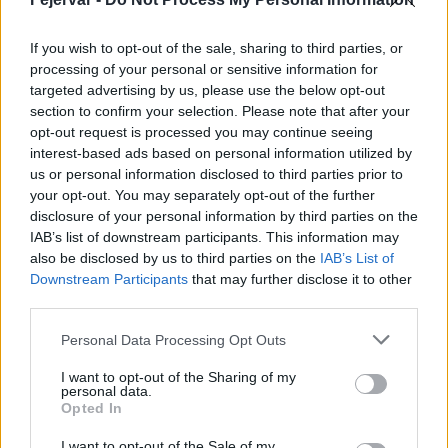
kiadásában megjelent Középkori Romkert történetéről szóló
kötetet a Csók István Képtárban. A tanulmánykötet 1938-tól
If you wish to opt-out of the sale, sharing to third parties, or
napjainkig ismerteti a Romkert sorsát.
processing of your personal or sensitive information for
targeted advertising by us, please use the below opt-out
section to confirm your selection. Please note that after your
Kiadvány született Fejér megye természetes
opt-out request is processed you may continue seeing
patikájáról
interest-based ads based on personal information utilized by
us or personal information disclosed to third parties prior to
2020.11.18
your opt-out. You may separately opt-out of the further
Helyi hírek
disclosure of your personal information by third parties on the
IAB’s list of downstream participants. This information may
also be disclosed by us to third parties on the
IAB’s List of
Downstream Participants
that may further disclose it to other
third parties.
Please note that this website/app uses one or more Google
Personal Data Processing Opt Outs
services and may gather and store information including but
not limited to your visit or usage behaviour. You may click to
I want to opt-out of the Sharing of my
personal data.
grant or deny consent to Google and its third-party tags to
Opted In
use your data for below specified purposes in below Google
consent section.
I want to opt-out of the Sale of my