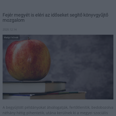
Fejér megyét is eléri az időseket segítő könyvgyűjtő
mozgalom
2020.12.14
Helyi hírek
A begyűjtött példányokat átválogatják, fertőtlenítik, bedobozolva
néhány hétig pihentetik, utána kerülnek ki a megyei szociális