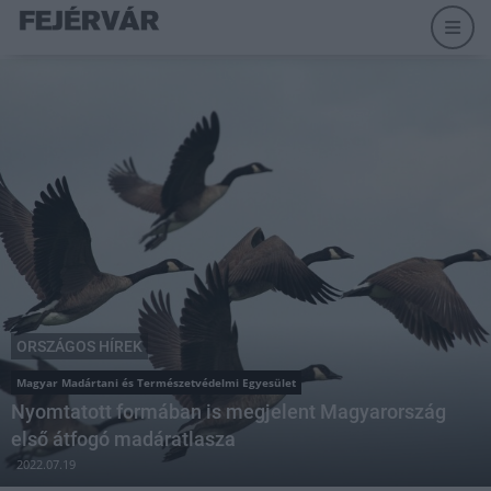
ORSZÁGOS HÍREK
Magyar Madártani és Természetvédelmi Egyesület
Nyomtatott formában is megjelent Magyarország
első átfogó madáratlasza
2022.07.19