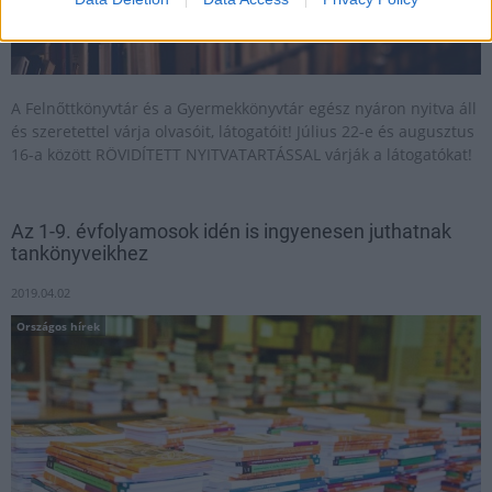
A Felnőttkönyvtár és a Gyermekkönyvtár egész nyáron nyitva áll
és szeretettel várja olvasóit, látogatóit! Július 22-e és augusztus
16-a között RÖVIDÍTETT NYITVATARTÁSSAL várják a látogatókat!
Az 1-9. évfolyamosok idén is ingyenesen juthatnak
tankönyveikhez
2019.04.02
Országos hírek