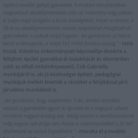
sajátos nevelési igényű gyerekeket. A mostani beruházásban
megvalósult akadálymenesítés után az intézmény még jobban
ki tudja majd szolgálni a kicsik szükségleteit, hiszen a rámpa, a
lift és az akadálymentesített mosdó telepítésével mozgássérült
gyermekeket is tudnak majd fogadni. Azt gondolom, jó helyre
került a támogatás, a majd 392 millió forintos összeg.”
- tette
hozzá. Viziváros önkormányzati képviselője dicsérte a
felújított épület gyerekbarát kialakítását és elismerően
szólt az előző intézményvezető, Csík Gabriella
munkájáról is, aki jó közösséget épített, pedagógiai
munkájuk mellett kivették a részüket a felújítással járó
járulékos munkákból is.
„Azt gondolom, hogy szeptember 3-án, amikor birtokba
vesszük a gyerekekkel együtt az épületet és a megújult udvart,
mindenki nagyon boldog lesz. Addig viszont a nevelőtestületnek
még nagyon sok dolga van, hiszen a csoportszobákat is fel kell
díszítenünk az ovisok fogadására.”
- mondta el a további