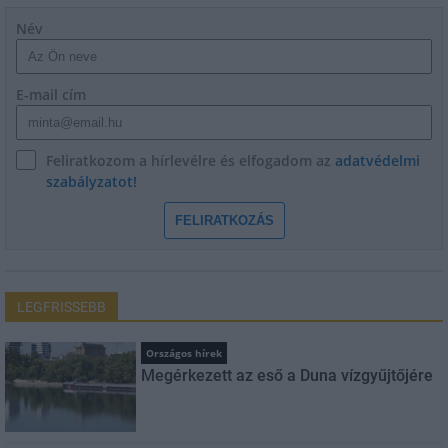
Név
E-mail cím
Feliratkozom a hírlevélre és elfogadom az
adatvédelmi
szabályzatot!
FELIRATKOZÁS
LEGFRISSEBB
Országos hírek
Megérkezett az eső a Duna vízgyűjtőjére