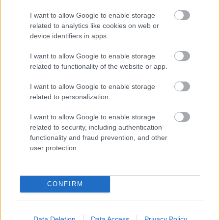
I want to allow Google to enable storage
related to analytics like cookies on web or
device identifiers in apps.
Paks II.: Mit jelent az 5. blokk új mérföldköve a
felülvizsgálat árnyékában?
I want to allow Google to enable storage
related to functionality of the website or app.
I want to allow Google to enable storage
related to personalization.
Helyi hírek
I want to allow Google to enable storage
related to security, including authentication
functionality and fraud prevention, and other
user protection.
CONFIRM
Fáklyafényben tárul fel Székesfehérvár történelmi
belvárosa
Data Deletion
Data Access
Privacy Policy