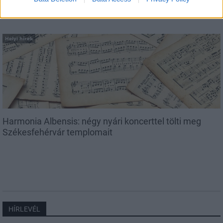
Helyi hírek
Harmonia Albensis: négy nyári koncerttel tölti meg
Székesfehérvár templomait
HÍRLEVÉL