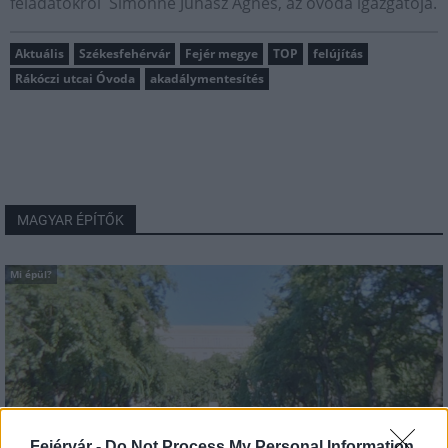
feladatokról Simonné Juhász Ágnes,
az óvoda igazgatója.
Aktuális
Székesfehérvár
Fejér megye
TOP
felújítás
Rákóczi utcai Óvoda
akadálymentesítés
MAGYAR ÉPÍTŐK
Mi épül?
Fejérvár -
Do Not Process My Personal Information