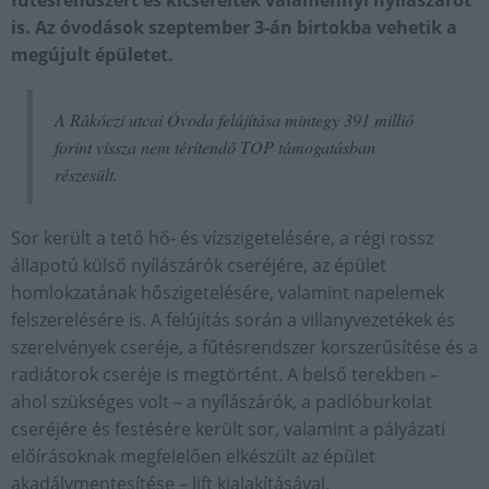
fűtésrendszert és kicseréltek valamennyi nyílászárót
is. Az óvodások szeptember 3-án birtokba vehetik a
megújult épületet.
A Rákóczi utcai Óvoda felújítása mintegy 391 millió
forint vissza nem térítendő TOP támogatásban
részesült.
Sor került a tető hő- és vízszigetelésére, a régi rossz
állapotú külső nyílászárók cseréjére, az épület
homlokzatának hőszigetelésére, valamint napelemek
felszerelésére is. A felújítás során a villanyvezetékek és
szerelvények cseréje, a fűtésrendszer korszerűsítése és a
radiátorok cseréje is megtörtént. A belső terekben –
ahol szükséges volt – a nyílászárók, a padlóburkolat
cseréjére és festésére került sor, valamint a pályázati
előírásoknak megfelelően elkészült az épület
akadálymentesítése – lift kialakításával.