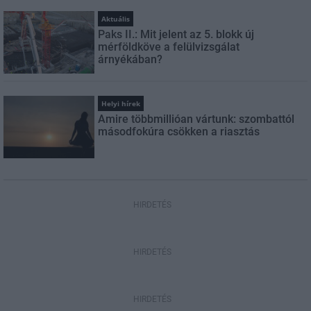
Aktuális
Paks II.: Mit jelent az 5. blokk új
mérföldköve a felülvizsgálat
árnyékában?
Helyi hírek
Amire többmillióan vártunk: szombattól
másodfokúra csökken a riasztás
HIRDETÉS
HIRDETÉS
HIRDETÉS