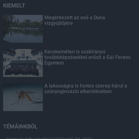
KIEMELT
Megérkezett az eső a Duna
vízgyűjtőjére
Kecskeméten is szakirányú
továbbképzésekkel erősít a Gál Ferenc
Egyetem
A lakosságra is fontos szerep hárul a
szúnyoginvázió elkerülésében
TÉMÁINKBÓL
Nemzeti Infrastruktúra Fejlesztő Zrt. (NIF)