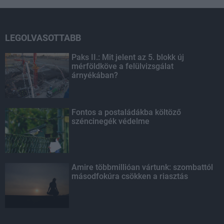
LEGOLVASOTTABB
Paks II.: Mit jelent az 5. blokk új
mérföldköve a felülvizsgálat
árnyékában?
Fontos a postaládákba költöző
széncinegék védelme
Amire többmillióan vártunk: szombattól
másodfokúra csökken a riasztás