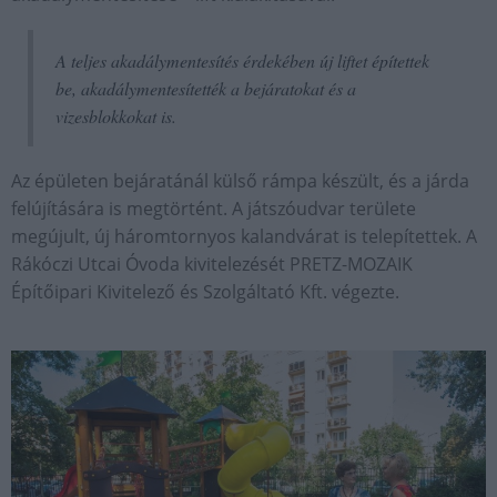
A teljes akadálymentesítés érdekében új liftet építettek
be, akadálymentesítették a bejáratokat és a
vizesblokkokat is.
Az épületen bejáratánál külső rámpa készült, és a járda
felújítására is megtörtént. A játszóudvar területe
megújult, új háromtornyos kalandvárat is telepítettek. A
Rákóczi Utcai Óvoda kivitelezését PRETZ-MOZAIK
Építőipari Kivitelező és Szolgáltató Kft. végezte.