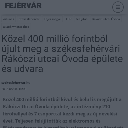
Aktuális
Székesfehérvár
Fejér megye
TOP
felújítás
Rákóczi utcai Óvoda
akadálymentesítés
Közel 400 millió forintból
újult meg a székesfehérvári
Rákóczi utcai Óvoda épülete
és udvara
szekesfehervar.hu
2018.08.08. 16:00
Közel 400 millió forintból kívül és belül is megújult a
Rákóczi Utcai Óvoda épülete, az intézmény 210
férőhellyel és 7 csoporttal kezdi meg az új nevelési
évet. Teljesen felújították az elektromos és