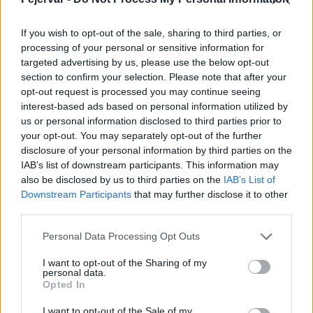
If you wish to opt-out of the sale, sharing to third parties, or
processing of your personal or sensitive information for
targeted advertising by us, please use the below opt-out
Belváros-Lipótváros
játszótér
section to confirm your selection. Please note that after your
Város-Teampannon Kereskedelmi és Szolgáltató Kft.
parkfelújítás
opt-out request is processed you may continue seeing
Újragondolják Lipótváros rejtett, zöld parkját
interest-based ads based on personal information utilized by
us or personal information disclosed to third parties prior to
Indulhat a Honvéd tér megújításának tervezése, ahol a
your opt-out. You may separately opt-out of the further
klímatudatos gondolkodás és a helyi identitás erősítése kerül a
disclosure of your personal information by third parties on the
középpontba.
IAB’s list of downstream participants. This information may
also be disclosed by us to third parties on the
IAB’s List of
Történelmi táj, amelynek minden köve
Downstream Participants
that may further disclose it to other
mesél – megújul a tatai Angolkert
third parties.
Please note that this website/app uses one or more Google
Personal Data Processing Opt Outs
services and may gather and store information including but
not limited to your visit or usage behaviour. You may click to
I want to opt-out of the Sharing of my
M1 bővítés: már zajlik a teljesen új
personal data.
Bicske Kelet csomópont építése
grant or deny consent to Google and its third-party tags to
Opted In
use your data for below specified purposes in below Google
consent section.
I want to opt-out of the Sale of my