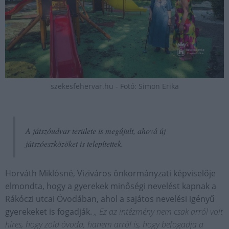
szekesfehervar.hu - Fotó: Simon Erika
A játszóudvar területe is megújult, ahová új
játszóeszközöket is telepítettek.
Horváth Miklósné, Viziváros önkormányzati képviselője
elmondta, hogy a gyerekek minőségi nevelést kapnak a
Rákóczi utcai Óvodában, ahol a sajátos nevelési igényű
gyerekeket is fogadják.
„ Ez az intézmény nem csak arról volt
híres, hogy zöld óvoda, hanem arról is, hogy befogadja a