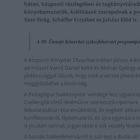
héten, központi részlegében és tagkönyvtáraib
könyvbemutatók, kiállítások szerepelnek a pro
Vass Virág, Schäffer Erzsébet és Juhász Előd is.
A 89. Ünnepi Könyvhét székesfehérvári programjai
A Központi Könyvtár Olvasótermében június 4-én
ad műsort Varró Dániel költő és Molnár György ze
játékossággal: látszik, hogy ezek a versek jókedvbő
meggyőződhet a közönség.
A Pedagógiai Szakkönyvtár vendége lesz ugyancsak
Csellengők című tévéműsor szerkesztő-riportere.
felkutatásában közreműködött, és segített abban 
konfliktusokról, fájdalmaikról, és újra egymásra
is jócskán vannak, a gyerekekre sok veszély leselk
A barokk Székesfehérvárról is szó lesz a Budai út