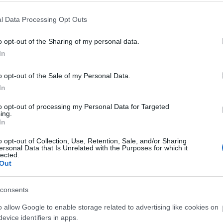
nálatát. Kézműves könyvekből, Csuporné Angyal
átyás papírmerítő alkotásaiból nyílik tárlat a Széna
l Data Processing Opt Outs
s és írj Anne Frankkal! - A tragikus sorsú kamaszlány
 a Zenei és számítógépes részlegben június 5-én, 13
o opt-out of the Sharing of my personal data.
In
ása. Bevezetőt mond Neubart István, a Székesfehérvári
7 órakor nyitják meg a Gyereknevelés a baglyok
o opt-out of the Sale of my Personal Data.
ai Tagkönyvtárban, ahol F. Dőry Magdolna
In
k a Vadmadárkórház. A Városkép - Máskép(p) című
smereti és digitalizálási csoportjának A 20. századi
to opt-out of processing my Personal Data for Targeted
ing.
válogatása, a Fejér megyei gyűjtemény anyagából. A
In
o opt-out of Collection, Use, Retention, Sale, and/or Sharing
ersonal Data that Is Unrelated with the Purposes for which it
z Papírszínház mesedélelőtt gyermekeknek,
lected.
Out
eket Csóka Judit meseterapeuta. A meseolvasás egész
k.
consents
y Könyvtár
Ünnepi Könyvhét
o allow Google to enable storage related to advertising like cookies on
evice identifiers in apps.