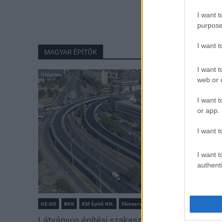
I want t
purpose
I want 
MAGYAR ÉPÍTŐK
I want t
Útépítés
web or d
I want t
or app.
I want t
I want t
authenti
HE-DO
BKK
KM Építő Kft.
Főmterv Mérnöki Tervező Zrt.
Látványos építési szakasz indult be a Flórián