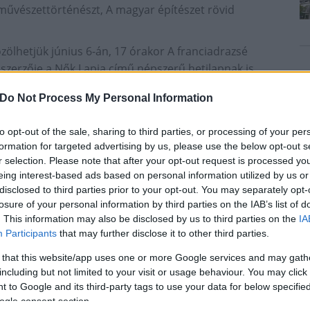
 művészettörténészt, A magyar építészet rövid
zölhetjük június 6-án, 17 órakor A franciadrazsé
szerzője a Nők Lapja című népszerű hetilapnak is,
kivel június 13-án, a Központi Könyvtár Olvasótermében
Do Not Process My Personal Information
t vágyik az ember a jóra?
konyi István székesfehérvári irodalomtörténész
to opt-out of the sale, sharing to third parties, or processing of your per
l. Június 7-én, 18 órakor pedig a Központi Könyvtár
formation for targeted advertising by us, please use the below opt-out s
uhász Előddel találkozhatnak az érdeklődők.
r selection. Please note that after your opt-out request is processed y
eing interest-based ads based on personal information utilized by us or
disclosed to third parties prior to your opt-out. You may separately opt-
a téren június 8-án pénteken 15-től 20 óráig egymást
losure of your personal information by third parties on the IAB’s list of
emutatják kínálatukat az árkádok alatt, és megnyílik
. This information may also be disclosed by us to third parties on the
IA
t Ádám világrekorder kajakos, akinek hétméteres
Participants
that may further disclose it to other third parties.
ral találkozhatnak az olvasók: a szerző Orgia, valamint
 that this website/app uses one or more Google services and may gath
róakkordjaként pedig Kepes András újságíró, író,
including but not limited to your visit or usage behaviour. You may click 
tött előadást VilágKép címmel.
 to Google and its third-party tags to use your data for below specifi
ogle consent section.