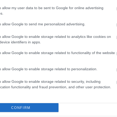
o allow my user data to be sent to Google for online advertising
s.
to allow Google to send me personalized advertising.
o allow Google to enable storage related to analytics like cookies on
Paks II.: Mit jelent az 5. blokk új
evice identifiers in apps.
mérföldköve a felülvizsgálat
árnyékában?
o allow Google to enable storage related to functionality of the website
Elkészült a Liszt Ferenc repülőtér
o allow Google to enable storage related to personalization.
közelében lévő logisztikai bázis út-
és közműhálózatának fejlesztése
o allow Google to enable storage related to security, including
cation functionality and fraud prevention, and other user protection.
Látlelet a hazai víziközművekről?
Egyetlen, fél évszázados
vezetéken múlt Bicske vízellátása
CONFIRM