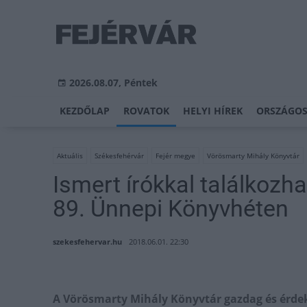
2026.08.07, Péntek
KEZDŐLAP
ROVATOK
HELYI HÍREK
ORSZÁGOS
Aktuális
Székesfehérvár
Fejér megye
Vörösmarty Mihály Könyvtár
Ismert írókkal találkoz
89. Ünnepi Könyvhéten
szekesfehervar.hu
2018.06.01. 22:30
A Vörösmarty Mihály Könyvtár gazdag és érdek