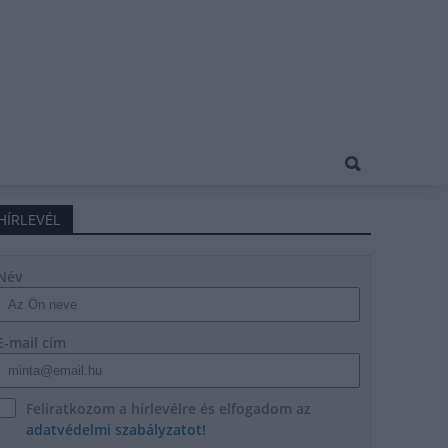
HÍRLEVÉL
Név
E-mail cím
Feliratkozom a hírlevélre és elfogadom az
adatvédelmi szabályzatot!