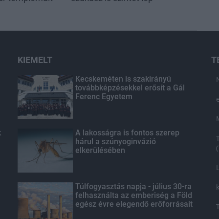
KIEMELT
T
Kecskeméten is szakirányú
továbbképzésekkel erősít a Gál
Ferenc Egyetem
k
A lakosságra is fontos szerep
hárul a szúnyoginvázió
elkerülésében
Túlfogyasztás napja - július 30-ra
felhasználta az emberiség a Föld
egész évre elegendő erőforrásait