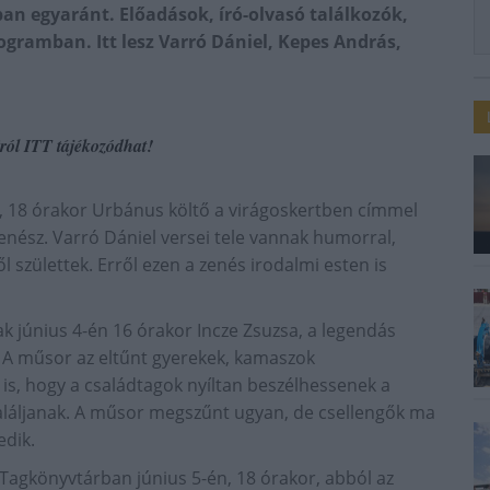
an egyaránt. Előadások, író-olvasó találkozók,
gramban. Itt lesz Varró Dániel, Kepes András,
ról ITT tájékozódhat!
, 18 órakor Urbánus költő a virágoskertben címmel
nész. Varró Dániel versei tele vannak humorral,
l születtek. Erről ezen a zenés irodalmi esten is
 június 4-én 16 órakor Incze Zsuzsa, a legendás
 A műsor az eltűnt gyerekek, kamaszok
is, hogy a családtagok nyíltan beszélhessenek a
 találjanak. A műsor megszűnt ugyan, de csellengők ma
edik.
i Tagkönyvtárban június 5-én, 18 órakor, abból az