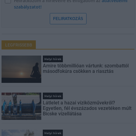
Feliratkozom a hírlevélre és elfogadom az
adatvédelmi
szabályzatot!
FELIRATKOZÁS
LEGFRISSEBB
Helyi hírek
Amire többmillióan vártunk: szombattól
másodfokúra csökken a riasztás
Helyi hírek
Látlelet a hazai víziközművekről?
Egyetlen, fél évszázados vezetéken múlt
Bicske vízellátása
Helyi hírek