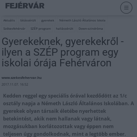
Aktuális
látássérült
gyerekek
Németh László Általános Iskola
Székesfehérvár
SZÉP program
hallássérült
Down-szindróma
Gyerekeknek, gyerekekről -
ilyen a SZÉP program egy
iskolai órája Fehérváron
www.szekesfehervar.hu
2017.11.07. 16:52
Kedden reggel egy speciális órával kezdődött az 1/c
osztály napja a Németh László Általános Iskolában. A
gyerekek olyan társaik életébe nyerhettek
betekintést, akik nem hallanak vagy látnak,
mozgásukban korlátozottak vagy éppen nem
teljesen úgy gondolkodnak, mint a legtöbb ember.