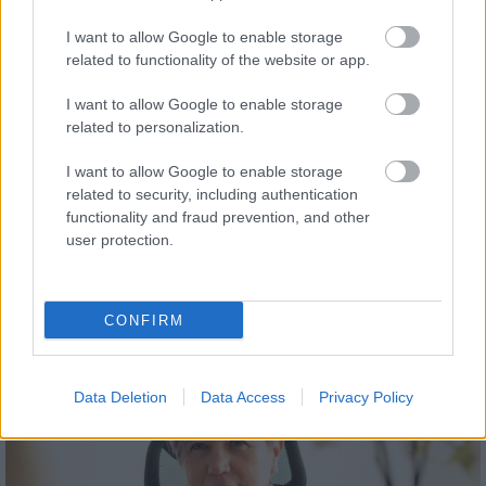
I want to allow Google to enable storage
related to functionality of the website or app.
Aktuális
I want to allow Google to enable storage
related to personalization.
I want to allow Google to enable storage
related to security, including authentication
functionality and fraud prevention, and other
user protection.
Miért kulcsfontosságú a korszerű légtechnika az
egészségügyi intézményekben?
CONFIRM
Data Deletion
Data Access
Privacy Policy
Aktuális