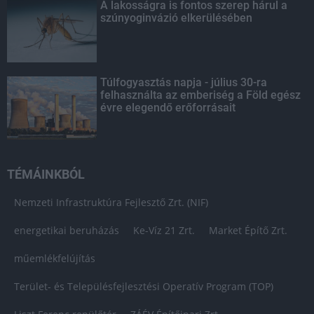
A lakosságra is fontos szerep hárul a
szúnyoginvázió elkerülésében
Túlfogyasztás napja - július 30-ra
felhasználta az emberiség a Föld egész
évre elegendő erőforrásait
TÉMÁINKBÓL
Nemzeti Infrastruktúra Fejlesztő Zrt. (NIF)
energetikai beruházás
Ke-Víz 21 Zrt.
Market Építő Zrt.
műemlékfelújítás
Terület- és Településfejlesztési Operatív Program (TOP)