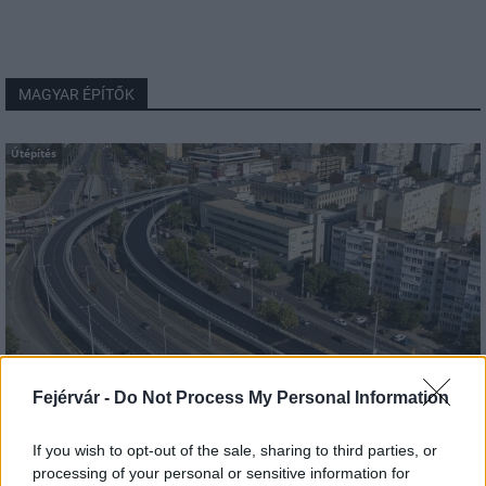
MAGYAR ÉPÍTŐK
Útépítés
Fejérvár -
Do Not Process My Personal Information
HE-DO
BKK
KM Építő Kft.
Főmterv Mérnöki Tervező Zrt.
If you wish to opt-out of the sale, sharing to third parties, or
Látványos építési szakasz indult be a Flórián téri
processing of your personal or sensitive information for