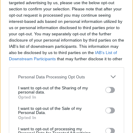
felüljárón
targeted advertising by us, please use the below opt-out
section to confirm your selection. Please note that after your
A tartós nyári hőség jelentős kihívás elé állítja a KM Építőt,
opt-out request is processed you may continue seeing
ennek ellenére folyamatosan halad az aszfaltozás.
interest-based ads based on personal information utilized by
us or personal information disclosed to third parties prior to
Paks II.: Mit jelent az 5. blokk új
your opt-out. You may separately opt-out of the further
mérföldköve a felülvizsgálat
disclosure of your personal information by third parties on the
árnyékában?
IAB’s list of downstream participants. This information may
also be disclosed by us to third parties on the
IAB’s List of
Downstream Participants
that may further disclose it to other
Elkészült a Liszt Ferenc repülőtér
third parties.
közelében lévő logisztikai bázis út- és
közműhálózatának fejlesztése
Please note that this website/app uses one or more Google
Personal Data Processing Opt Outs
services and may gather and store information including but
not limited to your visit or usage behaviour. You may click to
I want to opt-out of the Sharing of my
personal data.
grant or deny consent to Google and its third-party tags to
Opted In
Látlelet a hazai víziközművekről?
use your data for below specified purposes in below Google
Egyetlen, fél évszázados vezetéken
consent section.
múlt Bicske vízellátása
I want to opt-out of the Sale of my
Personal Data.
Opted In
I want to opt-out of processing my
Épített öröksége megújításával is készül