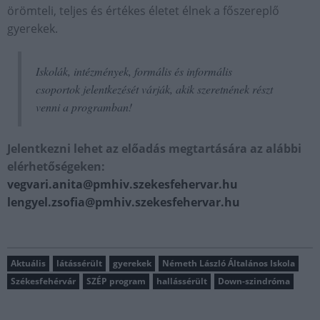
örömteli, teljes és értékes életet élnek a főszereplő
gyerekek.
Iskolák, intézmények, formális és informális
csoportok jelentkezését várják, akik szeretnének részt
venni a programban!
Jelentkezni lehet az előadás megtartására az alábbi
elérhetőségeken:
vegvari.anita@pmhiv.szekesfehervar.hu
lengyel.zsofia@pmhiv.szekesfehervar.hu
Aktuális
látássérült
gyerekek
Németh László Általános Iskola
Székesfehérvár
SZÉP program
hallássérült
Down-szindróma