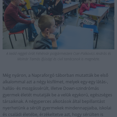
A kedd reggeli órát Fehérvár polgármestere Cser-Palkovics András és
Molnár Tamás ifjúsági és civil tanácsnok is megnézte.
Még nyáron, a Napraforgó táborban mutatták be első
alkalommal azt a négy kisfilmet, melyek egy-egy látás-,
hallás- és mozgássérült, illetve Down-szindrómás
gyermek életét mutatják be a velük egykorú, egészséges
társaiknak. A négyperces alkotások által bepillantást
nyerhetünk a sérült gyermekek mindennapjaiba, iskolai
és családi életébe, érzékeltetve azt, hogy sérülten is