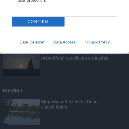
user protection.
Fontos a postaládákba költöző
CONFIRM
széncinegék védelme
Data Deletion
Data Access
Privacy Policy
Amire többmillióan vártunk: szombattól
másodfokúra csökken a riasztás
KIEMELT
Megérkezett az eső a Duna
vízgyűjtőjére