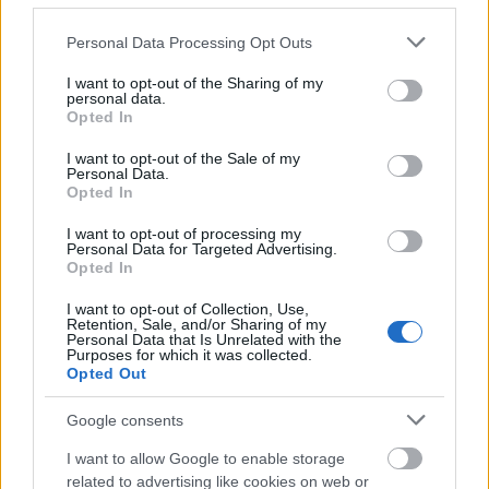
Feliratkozom a hírlevélre és elfogadom az
adatvédelmi
szabályzatot!
Please note that this website/app uses one or more Google
Personal Data Processing Opt Outs
services and may gather and store information including but
FELIRATKOZÁS
not limited to your visit or usage behaviour. You may click to
I want to opt-out of the Sharing of my
personal data.
grant or deny consent to Google and its third-party tags to
Opted In
use your data for below specified purposes in below Google
consent section.
I want to opt-out of the Sale of my
LEGFRISSEBB
Personal Data.
Opted In
Országos hírek
I want to opt-out of processing my
Megérkezett az eső a Duna vízgyűjtőjére
Personal Data for Targeted Advertising.
Opted In
I want to opt-out of Collection, Use,
Retention, Sale, and/or Sharing of my
Personal Data that Is Unrelated with the
Purposes for which it was collected.
Aktuális
Opted Out
Paks II.: Mit jelent az 5. blokk új
mérföldköve a felülvizsgálat
árnyékában?
Google consents
I want to allow Google to enable storage
related to advertising like cookies on web or
Helyi hírek