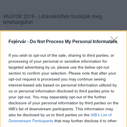
VAGYOK 2016 - Látássérültek mutatják meg
tehetségüket
2016.04.07
Fejérvár -
Do Not Process My Personal Information
1
If you wish to opt-out of the sale, sharing to third parties, or
processing of your personal or sensitive information for
targeted advertising by us, please use the below opt-out
section to confirm your selection. Please note that after your
HÍRLEVÉL
opt-out request is processed you may continue seeing
interest-based ads based on personal information utilized by
us or personal information disclosed to third parties prior to
Név
your opt-out. You may separately opt-out of the further
disclosure of your personal information by third parties on the
IAB’s list of downstream participants. This information may
E-mail cím
also be disclosed by us to third parties on the
IAB’s List of
Downstream Participants
that may further disclose it to other
third parties.