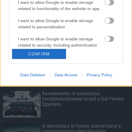
I want to allow Google to enable storage
related to functionality of the website or app.
Látlelet a hazai víziközművekről?
Egyetlen, fél évszázados vezetéken
I want to allow Google to enable storage
múlt Bicske vízellátása
related to personalization.
I want to allow Google to enable storage
related to security, including authentication
KIEMELT
functionality and fraud prevention, and other
CONFIRM
user protection.
Megérkezett az eső a Duna
vízgyűjtőjére
Data Deletion
Data Access
Privacy Policy
Kecskeméten is szakirányú
továbbképzésekkel erősít a Gál Ferenc
Egyetem
A lakosságra is fontos szerep hárul a
szúnyoginvázió elkerülésében