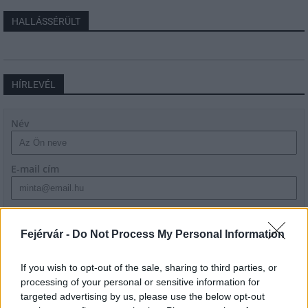
HALLÁSSÉRÜLT
HÍRLEVÉL
Név
E-mail cím
Feliratkozom a hírlevélre és elfogadom az
adatvédelmi
szabályzatot!
Fejérvár -
Do Not Process My Personal Information
FELIRATKOZÁS
If you wish to opt-out of the sale, sharing to third parties, or
processing of your personal or sensitive information for
targeted advertising by us, please use the below opt-out