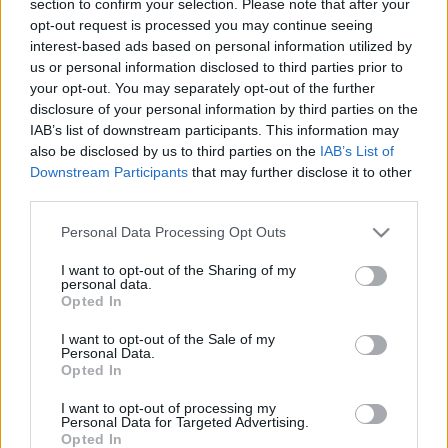
section to confirm your selection. Please note that after your
LEGFRISSEBB
opt-out request is processed you may continue seeing
interest-based ads based on personal information utilized by
Országos hírek
us or personal information disclosed to third parties prior to
Megérkezett az eső a Duna vízgyűjtőjére
your opt-out. You may separately opt-out of the further
disclosure of your personal information by third parties on the
IAB’s list of downstream participants. This information may
also be disclosed by us to third parties on the
IAB’s List of
Downstream Participants
that may further disclose it to other
Aktuális
third parties.
Paks II.: Mit jelent az 5. blokk új
mérföldköve a felülvizsgálat
Please note that this website/app uses one or more Google
Personal Data Processing Opt Outs
árnyékában?
services and may gather and store information including but
not limited to your visit or usage behaviour. You may click to
I want to opt-out of the Sharing of my
personal data.
grant or deny consent to Google and its third-party tags to
Opted In
Helyi hírek
use your data for below specified purposes in below Google
Amire többmillióan vártunk: szombattól
consent section.
I want to opt-out of the Sale of my
másodfokúra csökken a riasztás
Personal Data.
Opted In
I want to opt-out of processing my
Personal Data for Targeted Advertising.
Opted In
HIRDETÉS