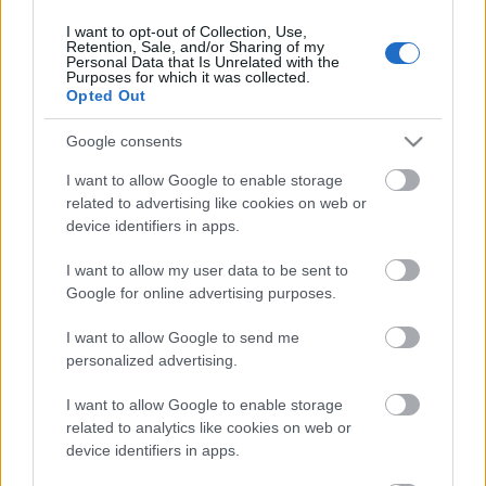
I want to opt-out of Collection, Use,
Retention, Sale, and/or Sharing of my
Personal Data that Is Unrelated with the
HIRDETÉS
Purposes for which it was collected.
Opted Out
Google consents
HIRDETÉS
I want to allow Google to enable storage
related to advertising like cookies on web or
device identifiers in apps.
LEGOLVASOTTABB
I want to allow my user data to be sent to
Paks II.: Mit jelent az 5. blokk új
Google for online advertising purposes.
mérföldköve a felülvizsgálat
árnyékában?
I want to allow Google to send me
personalized advertising.
I want to allow Google to enable storage
Fontos a postaládákba költöző
széncinegék védelme
related to analytics like cookies on web or
device identifiers in apps.