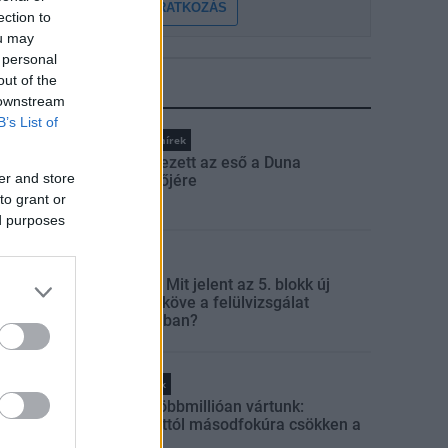
FELIRATKOZÁS
ection to
ou may
 personal
out of the
LEGFRISSEBB
 downstream
B’s List of
Országos hírek
Megérkezett az eső a Duna
er and store
vízgyűjtőjére
to grant or
ed purposes
Aktuális
Paks II.: Mit jelent az 5. blokk új
mérföldköve a felülvizsgálat
árnyékában?
Helyi hírek
Amire többmillióan vártunk:
szombattól másodfokúra csökken a
riasztás