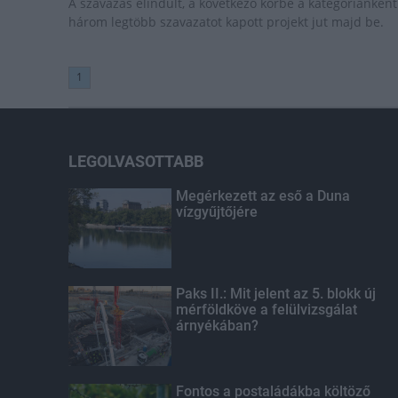
A szavazás elindult, a következő körbe a kategóriánként
három legtöbb szavazatot kapott projekt jut majd be.
1
LEGOLVASOTTABB
Megérkezett az eső a Duna
vízgyűjtőjére
Paks II.: Mit jelent az 5. blokk új
mérföldköve a felülvizsgálat
árnyékában?
Fontos a postaládákba költöző