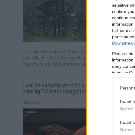
sensitive in
confirm you
continue se
information 
further disc
participants
Downstream 
Országszerte többfelé havazott, illetve még mindig
Please note
havazik, de csütörtök reggelig jellemzően csak
information 
maximum pár centiméteres hóréteg alakult ki.
deny consent
in below Go
Leállás várható szerdán a MinDig TV és a
Persona
MinDig TV Extra szolgáltatásaiban
I want t
2020.07.07
Opted 
Aktuális
I want t
Opted 