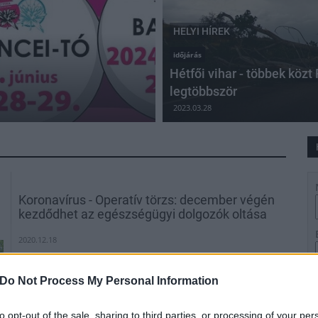
HELYI HÍREK
időjárás
Hétfői vihar - többek közt
legtöbbször
2023.03.28
Koronavírus - Operatív törzs: december végén
kezdődhet az egészségügyi dolgozók oltása
2020.12.18
Helyi hírek
Do Not Process My Personal Information
to opt-out of the sale, sharing to third parties, or processing of your per