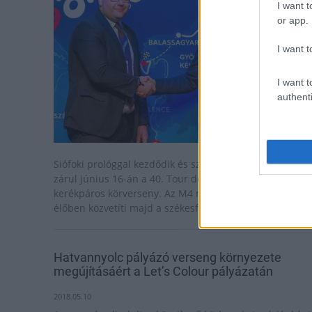
I want t
or app.
I want t
I want t
authenti
Siófoki prológgal kezdődik és székesfehérvári befutóval
zárul június 16-án a 40. Tour de Hongrie országúti
kerékpáros körverseny. Az M4 mellett az Eurosport is
élőben közvetíti majd a székesfehérvári befutót.
Hatvannyolc pályázó verseng környezete
megújításáért a Let’s Colour pályázatán
2018.05.10