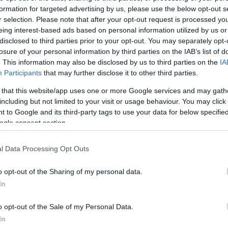
formation for targeted advertising by us, please use the below opt-out s
r selection. Please note that after your opt-out request is processed y
eing interest-based ads based on personal information utilized by us or
disclosed to third parties prior to your opt-out. You may separately opt-
losure of your personal information by third parties on the IAB’s list of
. This information may also be disclosed by us to third parties on the
IA
Participants
that may further disclose it to other third parties.
 that this website/app uses one or more Google services and may gath
Galgóczi Ágnes arra kérte az embereket, kerüljék a
including but not limited to your visit or usage behaviour. You may click 
zsúfolt helyeket, tartsák be a maszkviselési, higiéniai
 to Google and its third-party tags to use your data for below specifi
szabályokat.
ogle consent section.
l Data Processing Opt Outs
Telekom: júliusban hat balatoni városban lesz
elérhető az 5G szolgáltatás
o opt-out of the Sharing of my personal data.
2020.06.24
In
Aktuális
o opt-out of the Sale of my Personal Data.
In