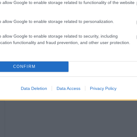
o allow Google to enable storage related to functionality of the website
Tartós ködre és ónos esőre figyelmeztetnek
2018.12.19
o allow Google to enable storage related to personalization.
Több megyében tartós ködre, illetve ónos esőre
figyelmeztet az Országos Meteorológiai Szolgálat.
o allow Google to enable storage related to security, including
cation functionality and fraud prevention, and other user protection.
CONFIRM
Data Deletion
Data Access
Privacy Policy