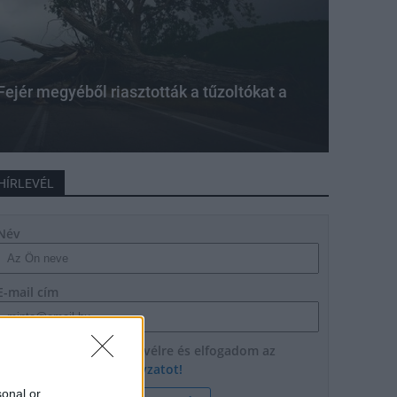
 Fejér megyéből riasztották a tűzoltókat a
HÍRLEVÉL
Név
E-mail cím
Feliratkozom a hírlevélre és elfogadom az
adatvédelmi szabályzatot!
sonal or