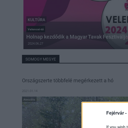
KULTÚRA
Velencei-tó
Holnap kezdődik a Magyar Tavak Fesztiválja
2024.06.27
SOMOGY MEGYE
Országszerte többfelé megérkezett a hó
2021.01.14
Aktuális
Fejérvár -
If you wish 