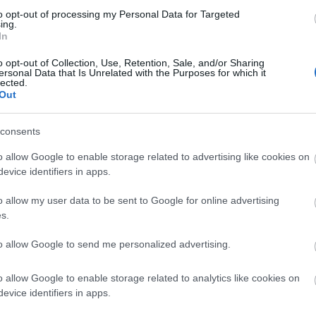
to opt-out of processing my Personal Data for Targeted
ing.
In
o opt-out of Collection, Use, Retention, Sale, and/or Sharing
ersonal Data that Is Unrelated with the Purposes for which it
lected.
Out
consents
Júliusban a Balaton környékén először 15 állomással hat
o allow Google to enable storage related to advertising like cookies on
vízparti városban - Siófokon, Tihanyban,
evice identifiers in apps.
Balatonalmádiban, Fonyódon, Balatonföldváron és
Balatonszabadi-Sóstón - teszi elérhetővé a Magyar
o allow my user data to be sent to Google for online advertising
Telekom a még nagyobb sávszélességet, és sokkal több
s.
eszköz egyidejű csatlakozását lehetővé tevő 5G
szolgáltatást. A tervek szerint a nyár végére összesen
to allow Google to send me personalized advertising.
40-re bővül a Telekom Balaton körüli 5G lefedettséget
biztosító állomásainak száma - jelentette be szerdán a
o allow Google to enable storage related to analytics like cookies on
távközlési társaság.
evice identifiers in apps.