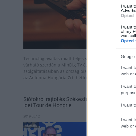
I want 
Advertis
Opted 
I want t
of my P
was col
Opted 
Google 
Technológiaváltás miatt teljes vagy részleges leállás
várható szerdán a MinDig TV és a MinDig TV Extra
I want t
szolgáltatásaiban az ország bizonyos részein - közölte
web or d
az Antenna Hungária Zrt. hétfőn az MTI-vel.
I want t
purpose
Siófokról rajtol és Székesfehérváron zárul az
idei Tour de Hongrie
I want 
2019.03.12
I want t
Aktuális
web or d