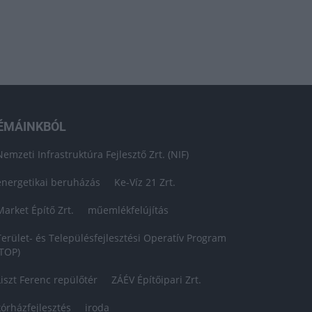
ÉMÁINKBÓL
Nemzeti Infrastruktúra Fejlesztő Zrt. (NIF)
energetikai beruházás
Ke-Víz 21 Zrt.
Market Építő Zrt.
műemlékfelújítás
Terület- és Településfejlesztési Operatív Program
(TOP)
Liszt Ferenc repülőtér
ZÁÉV Építőipari Zrt.
kórházfejlesztés
iroda