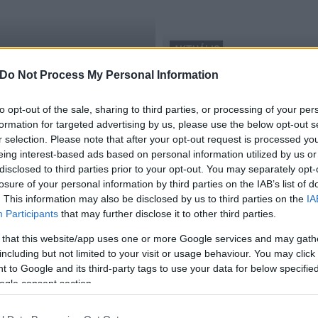
AKTUÁLIS
efs Challenge
gasztronómia
Do Not Process My Personal Information
Ezüstérmes lett a Bocuse d
2018.02.09
to opt-out of the sale, sharing to third parties, or processing of your per
formation for targeted advertising by us, please use the below opt-out s
r selection. Please note that after your opt-out request is processed y
eing interest-based ads based on personal information utilized by us or
disclosed to third parties prior to your opt-out. You may separately opt-
losure of your personal information by third parties on the IAB’s list of
. This information may also be disclosed by us to third parties on the
IA
Participants
that may further disclose it to other third parties.
 that this website/app uses one or more Google services and may gath
including but not limited to your visit or usage behaviour. You may click 
e
 to Google and its third-party tags to use your data for below specifi
ogle consent section.