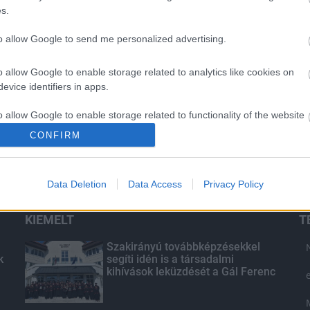
s.
to allow Google to send me personalized advertising.
o allow Google to enable storage related to analytics like cookies on
evice identifiers in apps.
o allow Google to enable storage related to functionality of the website
CONFIRM
o allow Google to enable storage related to personalization.
Data Deletion
Data Access
Privacy Policy
o allow Google to enable storage related to security, including
cation functionality and fraud prevention, and other user protection.
KIEMELT
T
Szakirányú továbbképzésekkel
k
segíti idén is a társadalmi
kihívások leküzdését a Gál Ferenc
Egyetem