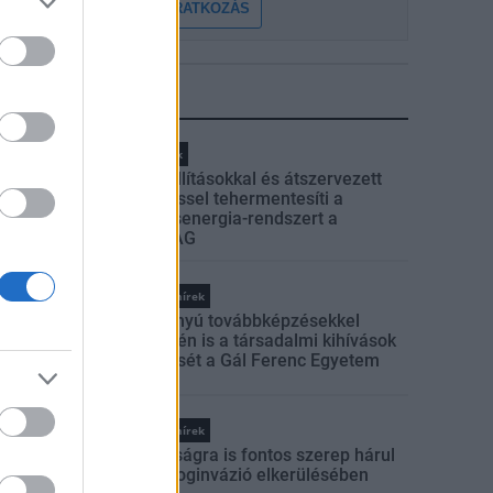
FELIRATKOZÁS
LEGFRISSEBB
Helyi hírek
Gyárleállításokkal és átszervezett
termeléssel tehermentesíti a
villamosenergia-rendszert a
STRABAG
Országos hírek
Szakirányú továbbképzésekkel
segíti idén is a társadalmi kihívások
leküzdését a Gál Ferenc Egyetem
Országos hírek
A lakosságra is fontos szerep hárul
a szúnyoginvázió elkerülésében