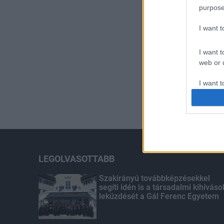
purpose
I want 
I want t
web or d
I want t
or app.
I want t
I want t
authenti
LEGOLVASOTTABB
Szakirányú továbbképzésekkel
segíti idén is a társadalmi kihíváso
leküzdését a Gál Ferenc Egyetem