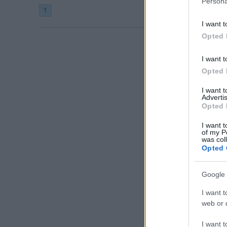
Persona
1
I want t
Opted 
I want t
Opted 
I want 
Advertis
Opted 
I want t
of my P
was col
Opted 
Google 
I want t
web or d
I want t