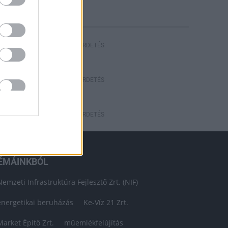
HIRDETÉS
HIRDETÉS
HIRDETÉS
ÉMÁINKBÓL
Nemzeti Infrastruktúra Fejlesztő Zrt. (NIF)
energetikai beruházás
Ke-Víz 21 Zrt.
Market Építő Zrt.
műemlékfelújítás