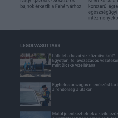
Nagy igazolás - Sokszoros
Miért kulcsfo
bajnok érkezik a Fehérvárhoz
korszerű légt
egészségügyi
intézmények
LEGOLVASOTTABB
Látlelet a hazai víziközművekről?
Egyetlen, fél évszázados vezetéke
múlt Bicske vízellátása
Egyhetes országos ellenőrzést tart
a rendőrség a utakon
Mától jelentkezhetnek a kivitelező