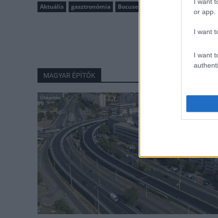
I want t
Aktuális
gasztronómia
Bocuse d’Or
Volenter István
sé
or app.
I want t
I want t
authenti
MAGYAR ÉPÍTŐK
Útépítés