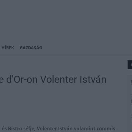
 HÍREK
GAZDASÁG
 d'Or-on Volenter István
m és Bistro séfje, Volenter István valamint commis-