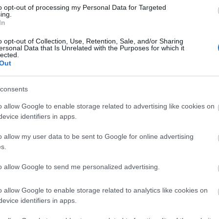
to opt-out of processing my Personal Data for Targeted
ing.
In
o opt-out of Collection, Use, Retention, Sale, and/or Sharing
ersonal Data that Is Unrelated with the Purposes for which it
lected.
Out
consents
leges rizsropogós köré építette, amelyhez többek
dlinges gorgonzola mártást és uborka bonbont kínált.
o allow Google to enable storage related to advertising like cookies on
evice identifiers in apps.
és a benne levő velő állt. Ez utóbbi jelentette most is
o allow my user data to be sent to Google for online advertising
s.
to allow Google to send me personalized advertising.
majd apró kockákra vágták és konyhai lángszóróval
hagyma tetejére tették. A szűzből és a lábszárból
o allow Google to enable storage related to analytics like cookies on
amibe például mangalicaszalonnát is raktak.
evice identifiers in apps.