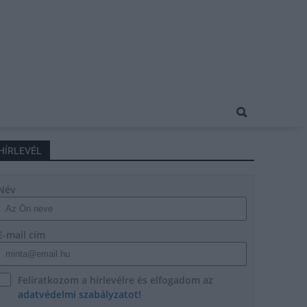
HÍRLEVÉL
Név
E-mail cím
Feliratkozom a hírlevélre és elfogadom az
adatvédelmi szabályzatot!