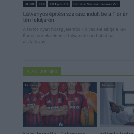
HE-DO
BKK
KM Építő Kft.
Főmterv Mérnöki Tervező Zrt.
Látványos építési szakasz indult be a Flórián
téri felüljárón
A tartós nyári hőség jelentős kihívás elé állítja a KM
Építőt, ennek ellenére folyamatosan halad az
aszfaltozás.
AJÁNLJUK MÉG
Aktuális
Aktuális