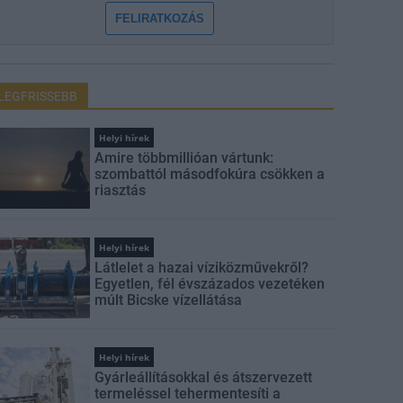
FELIRATKOZÁS
LEGFRISSEBB
Helyi hírek
Amire többmillióan vártunk:
szombattól másodfokúra csökken a
riasztás
Helyi hírek
Látlelet a hazai víziközművekről?
Egyetlen, fél évszázados vezetéken
múlt Bicske vízellátása
Helyi hírek
Gyárleállításokkal és átszervezett
termeléssel tehermentesíti a