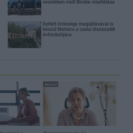
vezetéken múlt Bicske vízellátása
Épített öröksége megújításával is
készül Mohács a csata ötszázadik
évfordulójára
Aktuális