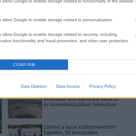
o allow Google to enable storage related to functionality of the website
f
o allow Google to enable storage related to personalization.
o allow Google to enable storage related to security, including
cation functionality and fraud prevention, and other user protection.
Paks II.: Mit jelent az 5. blokk új
CONFIRM
mérföldköve a felülvizsgálat
árnyékában?
Data Deletion
Data Access
Privacy Policy
Elkészült a Liszt Ferenc repülőtér
közelében lévő logisztikai bázis út-
és közműhálózatának fejlesztése
Látlelet a hazai víziközművekről?
Egyetlen, fél évszázados