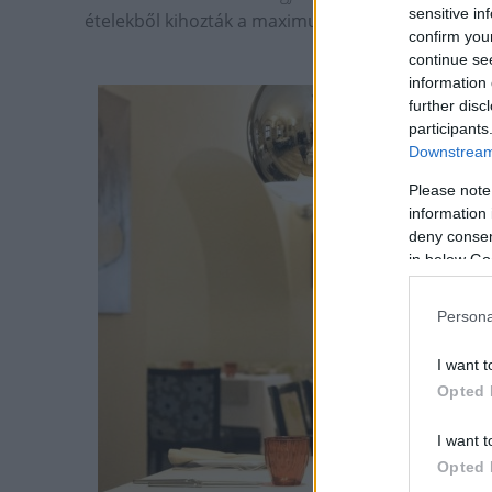
sensitive in
ételekből kihozták a maximumot.
confirm you
continue se
information 
further disc
participants
Downstream 
Please note
information 
deny consent
in below Go
Persona
I want t
Opted 
I want t
Opted 