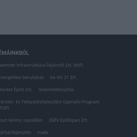
ÉMÁINKBÓL
Nemzeti Infrastruktúra Fejlesztő Zrt. (NIF)
energetikai beruházás
Ke-Víz 21 Zrt.
Market Építő Zrt.
műemlékfelújítás
Terület- és Településfejlesztési Operatív Program
(TOP)
Liszt Ferenc repülőtér
ZÁÉV Építőipari Zrt.
kórházfejlesztés
iroda