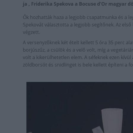
ja , Friderika Spekova a Bocuse d'Or magyar d
Ők hozhatták haza a legjobb csapatmunka és a legjo
Spekovát választotta a legjobb segítőnek. Az el
végzett.
A versenyzőknek két ételt kellett 5 óra 35 perc ala
borjúszűz, a csülök és a velő volt, míg a vegetáriá
volt a kikerülhetetlen elem. A séfeknek ezen kívül 
zöldborsót és snidlinget is bele kellett építeni a 