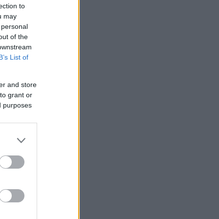
ection to
ou may
 personal
out of the
 downstream
B’s List of
er and store
to grant or
ed purposes