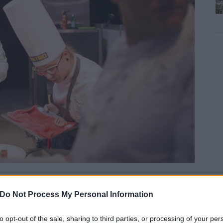
t tányérról csak pozitívan nyilatkozott a zsűri. Elégedett
Do Not Process My Personal Information
gjobb hústál, megkaptuk a legjobb csapatmunka díját, sőt
to opt-out of the sale, sharing to third parties, or processing of your per
 a verseny után Volenter István, aki szerint az