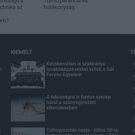
ntosságú a
Transzparencia és
echnika az
hatékonyság
ben?
KIEMELT
T
Kecskeméten is szakirányú
n
továbbképzésekkel erősít a Gál
Ferenc Egyetem
A lakosságra is fontos szerep
hárul a szúnyoginvázió
elkerülésében
k
Túlfogyasztás napja - július 30-ra