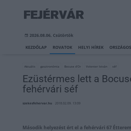
2026.08.06, Csütörtök
KEZDŐLAP
ROVATOK
HELYI HÍREK
ORSZÁGOS
Aktuális
gasztronómia
Bocuse d’Or
Volenter István
séf
Ezüstérmes lett a Bocuse
fehérvári séf
szekesfehervar.hu
2018.02.09. 13:09
Második helyezést ért el a fehérvári 67 Éttere