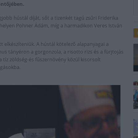
öntőjében.
bb hústál díját, sőt a tizenkét tagú zsűri Friderika
ső helyen Pohner Ádám, míg a harmadikon Veres István
tt elkészíteniük. A hústál kötelező alapanyagai a
nus tányéron a gorgonzola, a risotto rizs és a fürjtojás
a tíz zöldség-és fűszernövény közül kisorsolt
fogásokba.