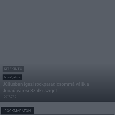
KITEKINTŐ
Dunaújváros
Júliusban igazi rockparadicsommá válik a
dunaújvárosi Szalki-sziget
2017.07.01
ROCKMARATON