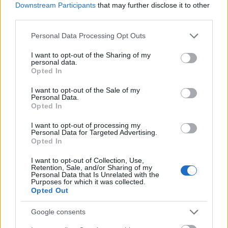
E-mail cím
Downstream Participants
that may further disclose it to other
third parties.
Please note that this website/app uses one or more Google
Personal Data Processing Opt Outs
Feliratkozom a hírlevélre és elfogadom az
adatvédelmi
services and may gather and store information including but
szabályzatot!
not limited to your visit or usage behaviour. You may click to
I want to opt-out of the Sharing of my
personal data.
grant or deny consent to Google and its third-party tags to
FELIRATKOZÁS
Opted In
use your data for below specified purposes in below Google
consent section.
I want to opt-out of the Sale of my
Personal Data.
Opted In
LEGFRISSEBB
I want to opt-out of processing my
Personal Data for Targeted Advertising.
Országos hírek
Opted In
Megérkezett az eső a Duna vízgyűjtőjére
I want to opt-out of Collection, Use,
Retention, Sale, and/or Sharing of my
Personal Data that Is Unrelated with the
Purposes for which it was collected.
Opted Out
Aktuális
Paks II.: Mit jelent az 5. blokk új
Google consents
mérföldköve a felülvizsgálat
árnyékában?