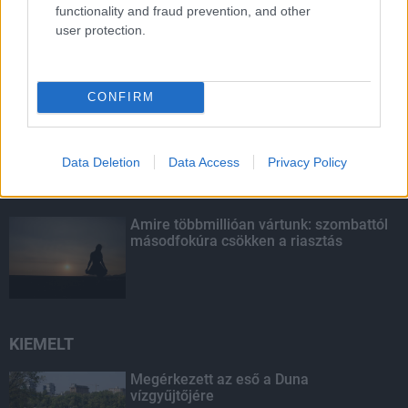
functionality and fraud prevention, and other
Paks II.: Mit jelent az 5. blokk új
user protection.
mérföldköve a felülvizsgálat
árnyékában?
CONFIRM
Fontos a postaládákba költöző
széncinegék védelme
Data Deletion
Data Access
Privacy Policy
Amire többmillióan vártunk: szombattól
másodfokúra csökken a riasztás
KIEMELT
Megérkezett az eső a Duna
vízgyűjtőjére