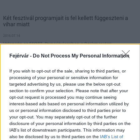
Két fesztivál programjait is fel kellett függeszteni a
vihar miatt
2016.07.14
Velencén az EFOTT, Dunaújvárosban a Rockmaraton
programjait állította le a Katasztrófavédelem, de a résztvevők
Fejérvár -
Do Not Process My Personal Information
nem voltak veszélyben.
If you wish to opt-out of the sale, sharing to third parties, or
processing of your personal or sensitive information for
1
targeted advertising by us, please use the below opt-out
section to confirm your selection. Please note that after your
opt-out request is processed you may continue seeing
interest-based ads based on personal information utilized by
HÍRLEVÉL
us or personal information disclosed to third parties prior to
your opt-out. You may separately opt-out of the further
Név
disclosure of your personal information by third parties on the
IAB’s list of downstream participants. This information may
also be disclosed by us to third parties on the
IAB’s List of