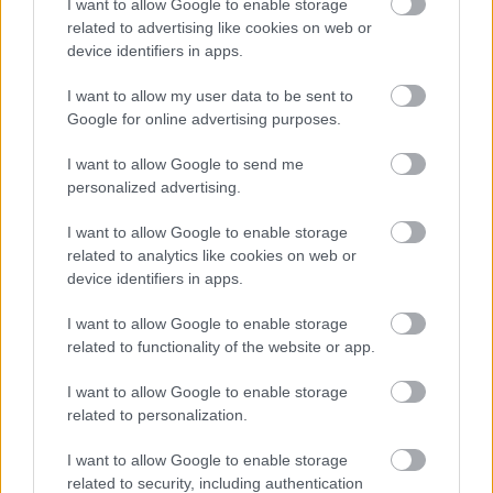
I want to allow Google to enable storage
related to advertising like cookies on web or
device identifiers in apps.
Helyi hírek
Amire többmillióan vártunk: szombattól
I want to allow my user data to be sent to
másodfokúra csökken a riasztás
Google for online advertising purposes.
I want to allow Google to send me
personalized advertising.
HIRDETÉS
I want to allow Google to enable storage
related to analytics like cookies on web or
device identifiers in apps.
HIRDETÉS
I want to allow Google to enable storage
related to functionality of the website or app.
HIRDETÉS
I want to allow Google to enable storage
related to personalization.
I want to allow Google to enable storage
LEGOLVASOTTABB
related to security, including authentication