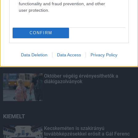
functionality and fraud prevention, and other
Egyhetes országos ellenőrzést tart a
user protection.
rendőrség a utakon
CONFIRM
Mától jelentkezhetnek a kivitelezők a
háztartások napelemes és fűtési
rendszereit támogató pályázatra
Data Deletion
Data Access
Privacy Policy
Október végéig érvényesíthetők a
diákigazolványok
KIEMELT
Kecskeméten is szakirányú
továbbképzésekkel erősít a Gál Ferenc