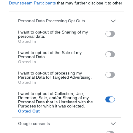
E-mail cím
Downstream Participants
that may further disclose it to other
third parties.
Please note that this website/app uses one or more Google
Personal Data Processing Opt Outs
Feliratkozom a hírlevélre és elfogadom az
adatvédelmi
services and may gather and store information including but
szabályzatot!
not limited to your visit or usage behaviour. You may click to
I want to opt-out of the Sharing of my
personal data.
grant or deny consent to Google and its third-party tags to
FELIRATKOZÁS
Opted In
use your data for below specified purposes in below Google
consent section.
I want to opt-out of the Sale of my
Personal Data.
Opted In
LEGFRISSEBB
I want to opt-out of processing my
Personal Data for Targeted Advertising.
Helyi hírek
Opted In
Amire többmillióan vártunk: szombattól
másodfokúra csökken a riasztás
I want to opt-out of Collection, Use,
Retention, Sale, and/or Sharing of my
Personal Data that Is Unrelated with the
Purposes for which it was collected.
Opted Out
Helyi hírek
Látlelet a hazai víziközművekről?
Google consents
Egyetlen, fél évszázados vezetéken múlt
Bicske vízellátása