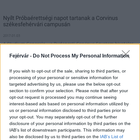
Nyílt Próbaérettségi napot tartanak a Corvinus
székesfehérvári campusán
2017.01.03
A Studium Generale – a Budapesti Corvinus Egyetem hivatalos
érettségi-előkészítője – februárban ingyenes próbaérettségit
Fejérvár -
Do Not Process My Personal Information
tart Fehérváron.
If you wish to opt-out of the sale, sharing to third parties, or
processing of your personal or sensitive information for
1
targeted advertising by us, please use the below opt-out
section to confirm your selection. Please note that after your
opt-out request is processed you may continue seeing
interest-based ads based on personal information utilized by
HÍRLEVÉL
us or personal information disclosed to third parties prior to
your opt-out. You may separately opt-out of the further
Név
disclosure of your personal information by third parties on the
IAB’s list of downstream participants. This information may
also be disclosed by us to third parties on the
IAB’s List of