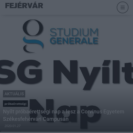
AKTUÁLIS
próbaérettségi
Nyílt próbaérettségi nap a lesz a Corvinus Egyetem
Székesfehérvári Campusán
2020.01.27