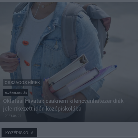
ORSZÁGOS HÍREK
továbbtanulás
Oktatási Hivatal: csaknem kilencvenhatezer diák
jelentkezett idén középiskolába
2023.04.27
KÖZÉPISKOLA