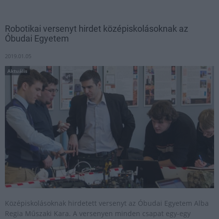
Robotikai versenyt hirdet középiskolásoknak az
Óbudai Egyetem
2019.01.05
Aktuális
Középiskolásoknak hirdetett versenyt az Óbudai Egyetem Alba
Regia Műszaki Kara. A versenyen minden csapat egy-egy