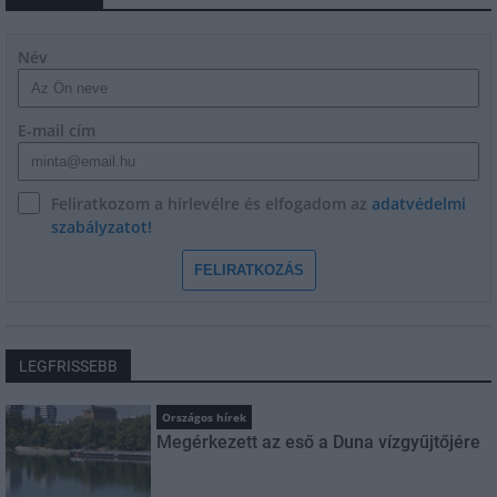
Név
E-mail cím
Feliratkozom a hírlevélre és elfogadom az
adatvédelmi
szabályzatot!
FELIRATKOZÁS
LEGFRISSEBB
Országos hírek
Megérkezett az eső a Duna vízgyűjtőjére