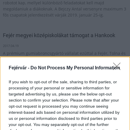
robotot kap, mellyel különböző feladatokat kell majd
megoldaniuk a diákoknak. A Bejczy Antal versenyre maximum 3
fős csapatok jelentkezését várják 2019. január 25-ig.
Fejér megyei középiskolákat támogat a Hankook
2017.04.19
A prémium gumiabroncsgyártó vállalat ezúttal a Fejér, Tolna és
Bács-Kiskun megyei műszaki/technikai középiskoláknak kínál
támogatási lehetőséget a HOPP, vagyis a Hankook Oktatási
Fejérvár -
Do Not Process My Personal Information
Pályázati Programmal.
If you wish to opt-out of the sale, sharing to third parties, or
processing of your personal or sensitive information for
Felvételi - OH: jövő péntekig lehet jelentkezni a
targeted advertising by us, please use the below opt-out
középiskolákba
section to confirm your selection. Please note that after your
opt-out request is processed you may continue seeing
2022.02.11
interest-based ads based on personal information utilized by
Országos hírek
us or personal information disclosed to third parties prior to
your opt-out. You may separately opt-out of the further