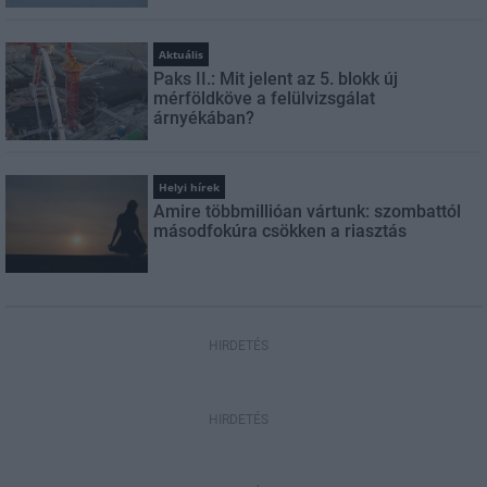
Aktuális
Paks II.: Mit jelent az 5. blokk új
mérföldköve a felülvizsgálat
árnyékában?
Helyi hírek
Amire többmillióan vártunk: szombattól
másodfokúra csökken a riasztás
HIRDETÉS
HIRDETÉS