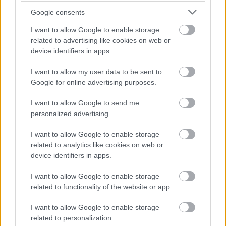
Google consents
I want to allow Google to enable storage
related to advertising like cookies on web or
device identifiers in apps.
I want to allow my user data to be sent to
Google for online advertising purposes.
I want to allow Google to send me
Lezárult az Arany János Óvoda, Általános Iskola, Szakiskola,
personalized advertising.
Készségfejlesztő Iskola és EGYMI felújításának első üteme,
elsőként az épület homlokzata és tetőszerkezete újult meg.
I want to allow Google to enable storage
Idén a belső terek újulnak meg komplett gépészettel és a
related to analytics like cookies on web or
villamos hálózat felújításával együtt a Szekfű Gyula utcai
device identifiers in apps.
épületben.
I want to allow Google to enable storage
related to functionality of the website or app.
Az 1-9. évfolyamosok idén is ingyenesen juthatnak
I want to allow Google to enable storage
tankönyveikhez
related to personalization.