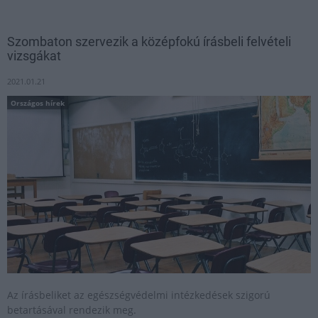
Szombaton szervezik a középfokú írásbeli felvételi
vizsgákat
2021.01.21
Országos hírek
Az írásbeliket az egészségvédelmi intézkedések szigorú
betartásával rendezik meg.