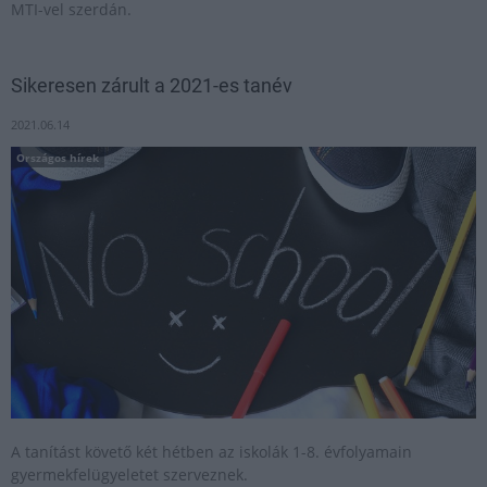
MTI-vel szerdán.
Sikeresen zárult a 2021-es tanév
2021.06.14
Országos hírek
A tanítást követő két hétben az iskolák 1-8. évfolyamain
gyermekfelügyeletet szerveznek.