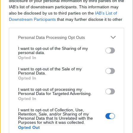
disclosure of your personal information by third parties on the
IAB’s list of downstream participants. This information may
also be disclosed by us to third parties on the
IAB’s List of
Downstream Participants
that may further disclose it to other
third parties.
Please note that this website/app uses one or more Google
Personal Data Processing Opt Outs
services and may gather and store information including but
not limited to your visit or usage behaviour. You may click to
I want to opt-out of the Sharing of my
personal data.
grant or deny consent to Google and its third-party tags to
Opted In
use your data for below specified purposes in below Google
Jövő péntekig, február 18-áig lehet jelentkezni a középfokú
consent section.
I want to opt-out of the Sale of my
intézményekbe - közölte az Oktatási Hivatal (OH) pénteken.
Personal Data.
Opted In
I want to opt-out of processing my
Megújult az Arany János Iskola homlokzata és teteje -
Personal Data for Targeted Advertising.
Opted In
idén belső felújítás kezdődik
I want to opt-out of Collection, Use,
2021.01.25
Retention, Sale, and/or Sharing of my
Personal Data that Is Unrelated with the
Helyi hírek
Purposes for which it was collected.
Opted Out