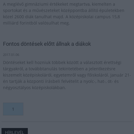
A meglévő gimnáziumi értékeket megtartva, kiemelten a
sportokat és a művészeteket középpontba állító épületekben
közel 2600 diák tanulhat majd. A középiskolai campus 15,8
milliárd forintból valósulhat meg.
Fontos döntések előtt állnak a diákok
2017.01.06
Döntéseket kell hozniuk többek között a választott érettségi
tárgyakról, a továbbtanulás tekintetében a jelentkezésre
kiszemelt középiskoláról, egyetemről vagy főiskoláról. Január 21-
én tartják a központi írásbeli felvételit a nyolc-, hat-, öt- és
négyosztályos középiskolákban.
1
HÍRLEVÉL