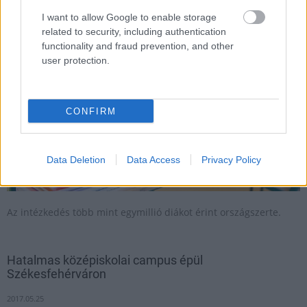
2019.04.02
I want to allow Google to enable storage
Országos hírek
related to security, including authentication
functionality and fraud prevention, and other
user protection.
CONFIRM
Data Deletion
Data Access
Privacy Policy
Az intézkedés több mint egymillió diákot érint országszerte.
Hatalmas középiskolai campus épül
Székesfehérváron
2017.05.25