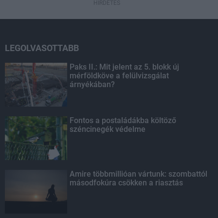
HIRDETÉS
LEGOLVASOTTABB
Paks II.: Mit jelent az 5. blokk új
mérföldköve a felülvizsgálat
árnyékában?
Fontos a postaládákba költöző
széncinegék védelme
Amire többmillióan vártunk: szombattól
másodfokúra csökken a riasztás