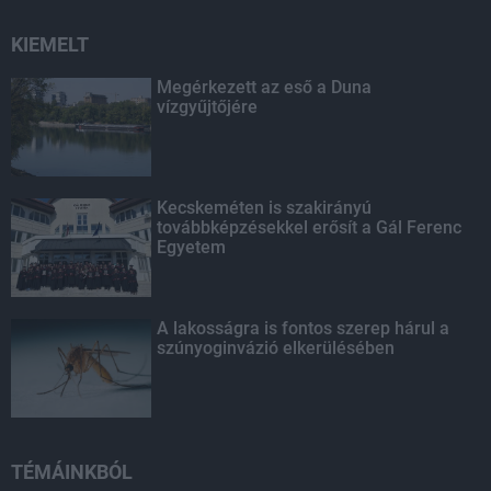
KIEMELT
Megérkezett az eső a Duna
vízgyűjtőjére
Kecskeméten is szakirányú
továbbképzésekkel erősít a Gál Ferenc
Egyetem
A lakosságra is fontos szerep hárul a
szúnyoginvázió elkerülésében
TÉMÁINKBÓL