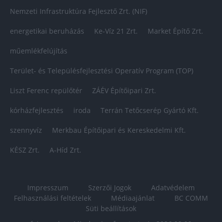
Nemzeti Infrastruktúra Fejlesztő Zrt. (NIF)
energetikai beruházás
Ke-Víz 21 Zrt.
Market Építő Zrt.
műemlékfelújítás
Terület- és Településfejlesztési Operatív Program (TOP)
Liszt Ferenc repülőtér
ZÁÉV Építőipari Zrt.
kórházfejlesztés
iroda
Terrán Tetőcserép Gyártó Kft.
szennyvíz
Merkbau Építőipari és Kereskedelmi Kft.
KÉSZ Zrt.
A-Híd Zrt.
Impresszum
Szerzői Jogok
Adatvédelem
Felhasználási feltételek
Médiaajánlat
BC COMM
Süti beállítások