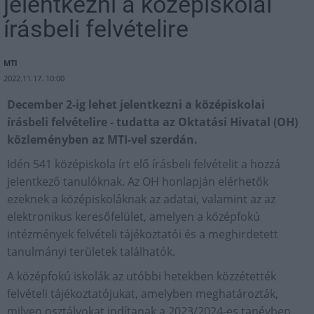
jelentkezni a középiskolai
írásbeli felvételire
MTI
2022.11.17. 10:00
December 2-ig lehet jelentkezni a középiskolai
írásbeli felvételire - tudatta az Oktatási Hivatal (OH)
közleményben az MTI-vel szerdán.
Idén 541 középiskola írt elő írásbeli felvételit a hozzá
jelentkező tanulóknak. Az OH honlapján elérhetők
ezeknek a középiskoláknak az adatai, valamint az az
elektronikus keresőfelület, amelyen a középfokú
intézmények felvételi tájékoztatói és a meghirdetett
tanulmányi területek találhatók.
A középfokú iskolák az utóbbi hetekben közzétették
felvételi tájékoztatójukat, amelyben meghatározták,
milyen osztályokat indítanak a 2023/2024-es tanévben,