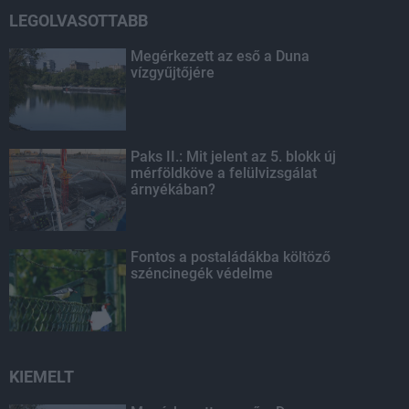
LEGOLVASOTTABB
Megérkezett az eső a Duna
vízgyűjtőjére
Paks II.: Mit jelent az 5. blokk új
mérföldköve a felülvizsgálat
árnyékában?
Fontos a postaládákba költöző
széncinegék védelme
KIEMELT