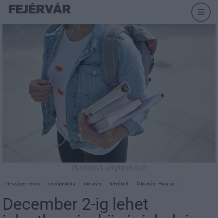
Illusztráció, unsplash.com
Országos hírek
középiskola
oktatás
felvételi
Oktatási Hivatal
December 2-ig lehet