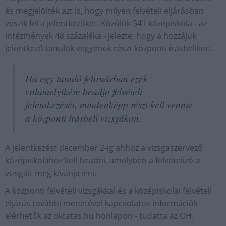
és megjelölték azt is, hogy milyen felvételi eljárásban
veszik fel a jelentkezőket. Közülük 541 középiskola - az
intézmények 48 százaléka - jelezte, hogy a hozzájuk
jelentkező tanulók vegyenek részt központi írásbeliken.
Ha egy tanuló februárban ezek
valamelyikére beadja felvételi
jelentkezését, mindenképp részt kell vennie
a központi írásbeli vizsgákon.
A jelentkezést december 2-ig ahhoz a vizsgaszervező
középiskolához kell beadni, amelyben a felvételiző a
vizsgáit meg kívánja írni.
A központi felvételi vizsgákkal és a középiskolai felvételi
eljárás további menetével kapcsolatos információk
elérhetők az oktatas.hu honlapon - tudatta az OH.