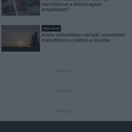
mérföldköve a felülvizsgálat
árnyékában?
Helyi hírek
Amire többmillióan vártunk: szombattól
másodfokúra csökken a riasztás
HIRDETÉS
HIRDETÉS
HIRDETÉS