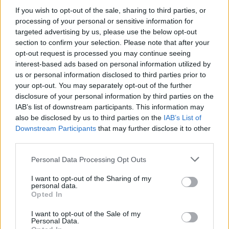
Flórián téri felüljárón
If you wish to opt-out of the sale, sharing to third parties, or
processing of your personal or sensitive information for
targeted advertising by us, please use the below opt-out
section to confirm your selection. Please note that after your
Paks II.: Mit jelent az 5. blokk új
opt-out request is processed you may continue seeing
mérföldköve a felülvizsgálat
interest-based ads based on personal information utilized by
árnyékában?
us or personal information disclosed to third parties prior to
your opt-out. You may separately opt-out of the further
disclosure of your personal information by third parties on the
IAB’s list of downstream participants. This information may
also be disclosed by us to third parties on the
IAB’s List of
Downstream Participants
that may further disclose it to other
AJÁNLJUK MÉG
third parties.
Please note that this website/app uses one or more Google
Personal Data Processing Opt Outs
Országos hírek
services and may gather and store information including but
not limited to your visit or usage behaviour. You may click to
I want to opt-out of the Sharing of my
personal data.
grant or deny consent to Google and its third-party tags to
Opted In
use your data for below specified purposes in below Google
consent section.
I want to opt-out of the Sale of my
Personal Data.