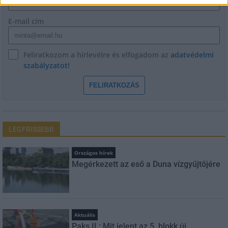
E-mail cím
Feliratkozom a hírlevélre és elfogadom az
adatvédelmi
szabályzatot!
FELIRATKOZÁS
LEGFRISSEBB
Országos hírek
Megérkezett az eső a Duna vízgyűjtőjére
Aktuális
Paks II.: Mit jelent az 5. blokk új