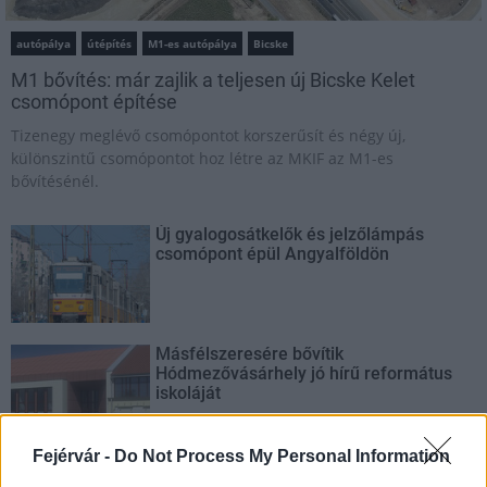
autópálya
útépítés
M1-es autópálya
Bicske
M1 bővítés: már zajlik a teljesen új Bicske Kelet
csomópont építése
Tizenegy meglévő csomópontot korszerűsít és négy új,
különszintű csomópontot hoz létre az MKIF az M1-es
bővítésénél.
Új gyalogosátkelők és jelzőlámpás
csomópont épül Angyalföldön
Másfélszeresére bővítik
Hódmezővásárhely jó hírű református
iskoláját
Fejérvár -
Do Not Process My Personal Information
Látványos építési szakasz indult be a