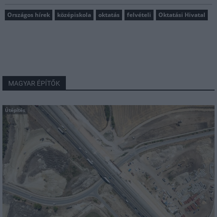
Országos hírek
középiskola
oktatás
felvételi
Oktatási Hivatal
MAGYAR ÉPÍTŐK
Útépítés