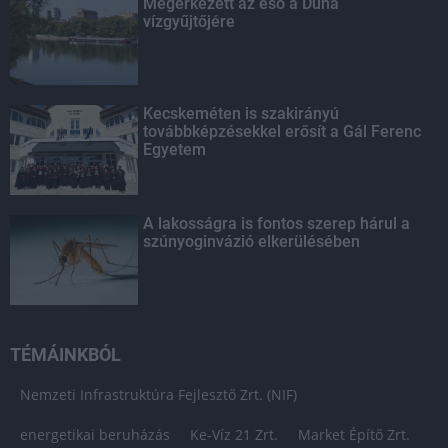
Megérkezett az eső a Duna
vízgyűjtőjére
Kecskeméten is szakirányú
továbbképzésekkel erősít a Gál Ferenc
Egyetem
A lakosságra is fontos szerep hárul a
szúnyoginvázió elkerülésében
TÉMÁINKBÓL
Nemzeti Infrastruktúra Fejlesztő Zrt. (NIF)
energetikai beruházás
Ke-Víz 21 Zrt.
Market Építő Zrt.