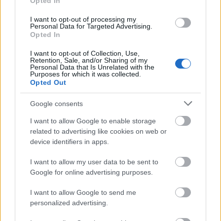
Opted In
Megérkezett az eső a Duna vízgyűjtőjére
I want to opt-out of processing my
Personal Data for Targeted Advertising.
Opted In
I want to opt-out of Collection, Use,
Retention, Sale, and/or Sharing of my
Personal Data that Is Unrelated with the
Purposes for which it was collected.
Opted Out
Országos hírek
Google consents
I want to allow Google to enable storage
related to advertising like cookies on web or
device identifiers in apps.
I want to allow my user data to be sent to
Kecskeméten is szakirányú továbbképzésekkel erősít a
Google for online advertising purposes.
Gál Ferenc Egyetem
I want to allow Google to send me
personalized advertising.