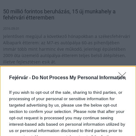
50 millió forintos beruházás, 15 új munkahely a
fehérvári étteremben
2016.09.01
Jelentősen megújul a következő hónapokban a székesfehérvári
Albapark étterem: az M7-es autópálya 60-as pihenőjében
immár több mint harminc éve működő, jelenlegi épületében
2009 óta üzemelő autópálya-étterem teljes belső átépítésen,
illetve fejlesztésen esik át.
Fejérvár -
Do Not Process My Personal Information
Megkezdődött az őszi Országos Étterem Hét
If you wish to opt-out of the sale, sharing to third parties, or
2017.10.10
processing of your personal or sensitive information for
Aktuális
targeted advertising by us, please use the below opt-out
section to confirm your selection. Please note that after your
opt-out request is processed you may continue seeing
interest-based ads based on personal information utilized by
us or personal information disclosed to third parties prior to