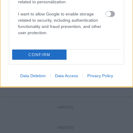
related to personalization.
városává válik: hamarosan kezdődnek a
Királyi Napok
I want to allow Google to enable storage
related to security, including authentication
functionality and fraud prevention, and other
Országos hírek
user protection.
Nem az üres, hanem az okosan működő
épület energiatakarékos
CONFIRM
Országos hírek
Megérkezett az eső a Duna vízgyűjtőjére
Data Deletion
Data Access
Privacy Policy
HIRDETÉS
HIRDETÉS