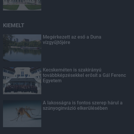
KIEMELT
Megérkezett az eső a Duna
vízgyűjtőjére
Kecskeméten is szakirányú
továbbképzésekkel erősít a Gál Ferenc
Egyetem
A lakosságra is fontos szerep hárul a
szúnyoginvázió elkerülésében