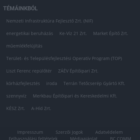
TÉMÁINKBÓL
Nemzeti Infrastruktúra Fejlesztő Zrt. (NIF)
energetikai beruházás
Ke-Víz 21 Zrt.
Market Építő Zrt.
műemlékfelújítás
Terület- és Településfejlesztési Operatív Program (TOP)
Liszt Ferenc repülőtér
ZÁÉV Építőipari Zrt.
kórházfejlesztés
iroda
Terrán Tetőcserép Gyártó Kft.
szennyvíz
Merkbau Építőipari és Kereskedelmi Kft.
KÉSZ Zrt.
A-Híd Zrt.
Impresszum
Szerzői Jogok
Adatvédelem
Felhasználási feltételek
Médiaajánlat
BC COMM