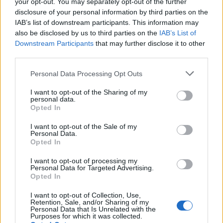
your opt-out. You may separately opt-out of the further
disclosure of your personal information by third parties on the
IAB’s list of downstream participants. This information may
also be disclosed by us to third parties on the
IAB’s List of
Downstream Participants
that may further disclose it to other
third parties.
Please note that this website/app uses one or more Google
Personal Data Processing Opt Outs
Több mint 100 közép- és felső kategóriás étterem várja az
services and may gather and store information including but
érdeklődőket hétfőtől országszerte az Országos Étterem Héten,
not limited to your visit or usage behaviour. You may click to
I want to opt-out of the Sharing of my
personal data.
ahol kedvezményes áron kóstolhatók háromfogásos menüsorok,
grant or deny consent to Google and its third-party tags to
Opted In
a magyar éttermek különleges fogásai.
use your data for below specified purposes in below Google
consent section.
I want to opt-out of the Sale of my
Personal Data.
Opted In
Torkos Csütörtök - ebédre, vacsorára feléért
I want to opt-out of processing my
2016.02.11
Personal Data for Targeted Advertising.
Opted In
I want to opt-out of Collection, Use,
Retention, Sale, and/or Sharing of my
1
Personal Data that Is Unrelated with the
Purposes for which it was collected.