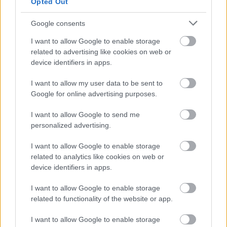
Opted Out
HÍRLEVÉL
Google consents
I want to allow Google to enable storage
Név
related to advertising like cookies on web or
device identifiers in apps.
E-mail cím
I want to allow my user data to be sent to
Google for online advertising purposes.
Feliratkozom a hírlevélre és elfogadom az
I want to allow Google to send me
adatvédelmi
szabályzatot!
personalized advertising.
I want to allow Google to enable storage
FELIRATKOZÁS
related to analytics like cookies on web or
device identifiers in apps.
I want to allow Google to enable storage
LEGFRISSEBB
related to functionality of the website or app.
Helyi hírek
I want to allow Google to enable storage
Székesfehérvár ismét a királyok